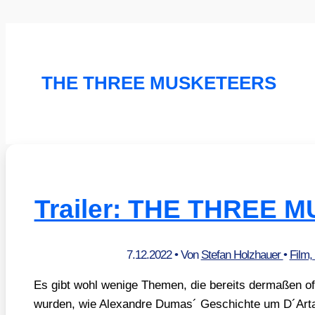
THE THREE MUSKETEERS
Trailer: THE THREE
7.12.2022
• Von
Stefan Holzhauer
•
Film,
Es gibt wohl weni­ge The­men, die bereits der­ma­ßen oft
wur­den, wie Alex­and­re Dumas´ Geschich­te um D´Arta