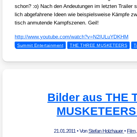
schon? :o) Nach den Andeu­tun­gen im letz­ten Trai­ler s
lich abge­fah­re­ne Ideen wie bei­spiels­wei­se Kämp­fe zw
tisch anmu­ten­de Kampf­sze­nen. Geil!
http://​www​.you​tube​.com/​w​a​t​c​h​?​v​=​N​2​I​U​L​u​Y​D​KHM
Summit Entertainment
THE THREE MUSKETEERS
T
Bilder aus THE
MUSKETEERS 
21.01.2011
• Von
Stefan Holzhauer
•
Film