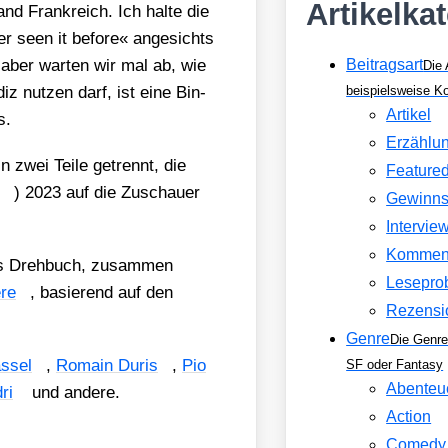
Artikelka
nd Frank­reich. Ich hal­te die
r seen it befo­re« ange­sichts
aber war­ten wir mal ab, wie
Beitragsart
Die 
iz nut­zen darf, ist eine Bin­
beispielsweise 
Artikel
s.
Erzählu
n zwei Tei­le getrennt, die
Feature
) 2023 auf die Zuschau­er
Gewinns
Intervie
Kommen
as Dreh­buch, zusam­men
Lesepro
­re
, basie­rend auf den
Rezensi
Genre
Die Genre
s­sel
,
Romain Duris
,
Pio
SF oder Fantasy
Abenteu
ri
und ande­re.
Action
Comedy