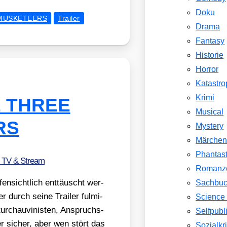
Doku
MUSKETEERS
Trailer
Drama
Fantasy
Historie
Horror
Katastr
Krimi
HE THREE
Musical
RS
Mystery
Märche
Phantast
, TV & Stream
Romanz
en­sicht­lich ent­täuscht wer­
Sachbu
durch sei­ne Trai­ler ful­mi­
Science 
tur­chau­vi­nis­ten, Anspruchs­
Selfpubl
icher sicher, aber wen stört das
Sozialkri