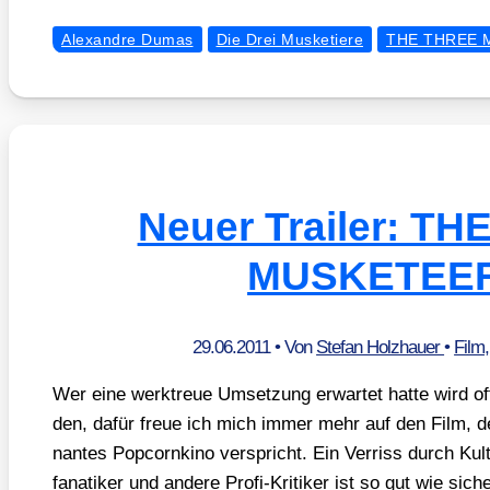
Alexandre Dumas
Die Drei Musketiere
THE THREE 
Neuer Trailer: T
MUSKETEE
29.06.2011
• Von
Stefan Holzhauer
•
Film
Wer eine werk­treue Umset­zung erwar­tet hat­te wird off
den, dafür freue ich mich immer mehr auf den Film, der 
nan­tes Pop­corn­ki­no ver­spricht. Ein Ver­riss durch Kul­
fa­na­ti­ker und ande­re Pro­fi-Kri­ti­ker ist so gut wie s