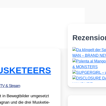
Rezensio
 MUSKETEERS
 TV & Stream
 in Bewegt­bil­der umge­setzt
gnan und die drei Mus­ke­tie­