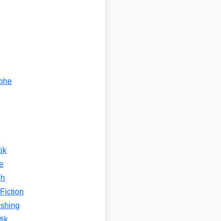
ophe
n
ik
e
ch
Fiction
ishing
tik