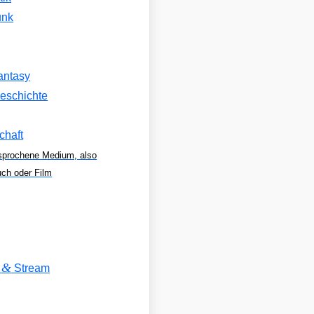
unk
antasy
eschichte
chaft
sprochene Medium, also
uch oder Film
&
V
Stream