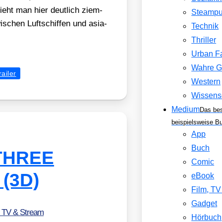
ieht man hier deut­lich ziem­
Steamp
i­schen Luft­schif­fen und asia­
Technik
Thriller
Urban F
Wahre G
railer
Western
Wissens
Medium
Das be
beispielsweise B
App
Buch
 THREE
Comic
(3D)
eBook
Film, T
Gadget
, TV & Stream
Hörbuch