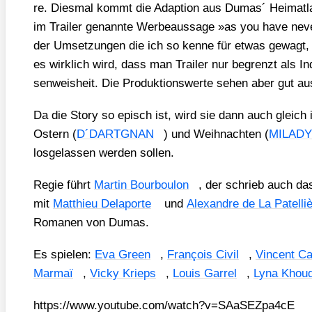
re. Dies­mal kommt die Adap­ti­on aus Dumas´ Hei­mat­la
im Trai­ler genann­te Wer­be­aus­sa­ge »as you have neve
der Umset­zun­gen die ich so ken­ne für etwas gewagt, 
es wirk­lich wird, dass man Trai­ler nur begrenzt als Ind
sen­weis­heit. Die Pro­duk­ti­ons­wer­te sehen aber gut au
Da die Sto­ry so episch ist, wird sie dann auch gleich i
Ostern (
D´DARTGNAN
) und Weih­nach­ten (
MILADY
los­ge­las­sen wer­den sol­len.
Regie führt
Mar­tin Bour­bou­lon
, der schrieb auch d
mit
Mat­thieu Del­apor­te
und
Alex­and­re de La Patel­liè
Roma­nen von Dumas.
Es spie­len:
Eva Green
,
Fran­çois Civil
,
Vin­cent Ca
Mar­maï
,
Vicky Krieps
,
Lou­is Gar­rel
,
Lyna Khou­d
https://​www​.you​tube​.com/​w​a​t​c​h​?​v​=​S​A​a​S​E​Z​p​a​4cE