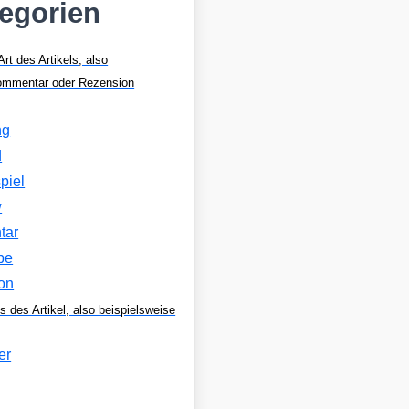
tegorien
Art des Artikels, also
Kommentar oder Rezension
ng
d
piel
w
tar
be
on
s des Artikel, also beispielsweise
er