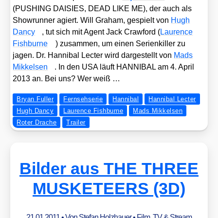
(PUSHING DAISIES, DEAD LIKE ME), der auch als
Show­run­ner agiert. Will Gra­ham, gespielt von
Hugh
Dancy
, tut sich mit Agent Jack Craw­ford (
Lau­rence
Fishb­ur­ne
) zusam­men, um einen Seri­en­kil­ler zu
jagen. Dr. Han­ni­bal Lec­ter wird dar­ge­stellt von
Mads
Mik­kel­sen
. In den USA läuft HANNIBAL am 4. April
2013 an. Bei uns? Wer weiß …
Bryan Fuller
Fernsehserie
Hannibal
Hannibal Lecter
Hugh Dancy
Laurence Fishburne
Mads Mikkelsen
Roter Drache
Trailer
Bilder aus THE THREE
MUSKETEERS (3D)
21.01.2011
• Von
Stefan Holzhauer
•
Film, TV & Stream