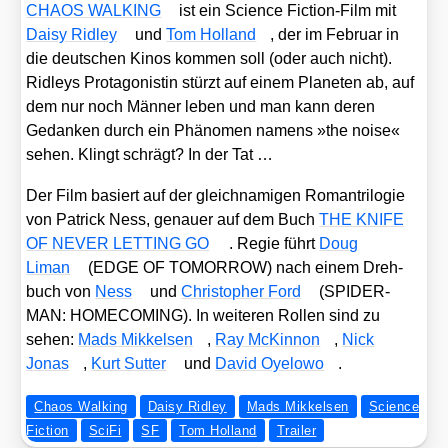
CHAOS WALKING
ist ein Sci­ence Fic­tion-Film mit
Dai­sy Rid­ley
und
Tom Hol­land
, der im Febru­ar in
die deut­schen Kinos kom­men soll (oder auch nicht).
Rid­leys Prot­ago­nis­tin stürzt auf einem Pla­ne­ten ab, auf
dem nur noch Män­ner leben und man kann deren
Gedan­ken durch ein Phä­no­men namens »the noi­se«
sehen. Klingt schrägt? In der Tat …
Der Film basiert auf der gleich­na­mi­gen Roman­tri­lo­gie
von Patrick Ness, genau­er auf dem Buch
THE KNIFE
OF NEVER LETTING GO
. Regie führt
Doug
Liman
(EDGE OF TOMORROW) nach einem Dreh­
buch von
Ness
und
Chris­to­pher Ford
(SPIDER-
MAN: HOMECOMING). In wei­te­ren Rol­len sind zu
sehen:
Mads Mik­kel­sen
,
Ray McK­in­non
,
Nick
Jonas
,
Kurt Sut­ter
und
David Oye­lo­wo
.
Chaos Walking
Daisy Ridley
Mads Mikkelsen
Science
Fiction
SciFi
SF
Tom Holland
Trailer