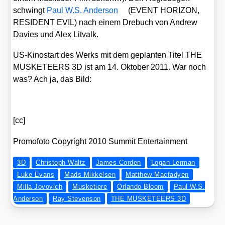
schwingt
Paul W.S. Ander­son
(EVENT HORIZON,
RESIDENT EVIL) nach einem Dre­buch von Andrew
Davies und Alex Lit­valk.
US-Kino­start des Werks mit dem geplan­ten Titel THE
MUSKETEERS 3D ist am 14. Okto­ber 2011. War noch
was? Ach ja, das Bild:
[cc]
Pro­mo­fo­to Copy­right 2010 Sum­mit Enter­tain­ment
3D
Christoph Waltz
James Corden
Logan Lerman
Luke Evans
Mads Mikkelsen
Matthew Macfadyen
Milla Jovovich
Musketiere
Orlando Bloom
Paul W.S.
Anderson
Ray Stevenson
THE MUSKETEERS 3D