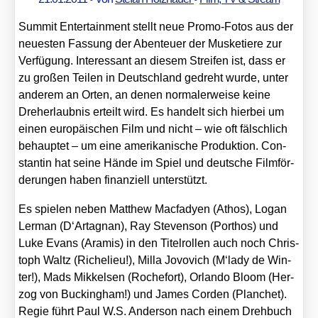
Sum­mit Enter­tain­ment stellt neue Pro­mo-Fotos aus der
neu­es­ten Fas­sung der Aben­teu­er der Mus­ke­tie­re zur
Ver­fü­gung. Inter­es­sant an die­sem Strei­fen ist, dass er
zu gro­ßen Tei­len in Deutsch­land gedreht wur­de, unter
ande­rem an Orten, an denen nor­ma­ler­wei­se kei­ne
Dreh­erlaub­nis erteilt wird. Es han­delt sich hier­bei um
einen euro­päi­schen Film und nicht – wie oft fälsch­lich
behaup­tet – um eine ame­ri­ka­ni­sche Pro­duk­ti­on. Con­
stan­tin hat sei­ne Hän­de im Spiel und deut­sche Film­för­
de­run­gen haben finan­zi­ell unter­stützt.
Es spie­len neben Matthew Mac­fa­dy­en (Athos), Logan
Ler­man (D‘Artagnan), Ray Ste­ven­son (Port­hos) und
Luke Evans (Ara­mis) in den Titel­rol­len auch noch Chris­
toph Waltz (Riche­lieu!), Mil­la Jovo­vich (M‘lady de Win­
ter!), Mads Mik­kel­sen (Roche­fort), Orlan­do Bloom (Her­
zog von Buck­ing­ham!) und James Cor­den (Plan­chet).
Regie führt Paul W.S. Ander­son nach einem Dreh­buch