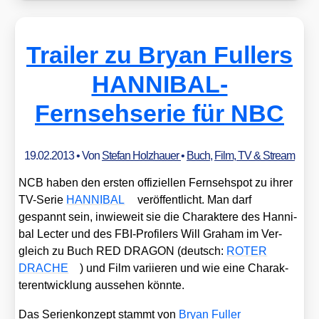
Trailer zu Bryan Fullers
HANNIBAL-
Fernsehserie für NBC
19.02.2013
• Von
Stefan Holzhauer
•
Buch
,
Film, TV & Stream
NCB haben den ers­ten offi­zi­el­len Fern­seh­spot zu ihrer
TV-Serie
HANNIBAL
ver­öf­fent­licht. Man darf
gespannt sein, inwie­weit sie die Cha­rak­te­re des Han­ni­
bal Lec­ter und des FBI-Pro­fi­lers Will Gra­ham im Ver­
gleich zu Buch RED DRAGON (deutsch:
ROTER
DRACHE
) und Film vari­ie­ren und wie eine Cha­rak­
ter­ent­wick­lung aus­se­hen könn­te.
Das Seri­en­kon­zept stammt von
Bryan Ful­ler