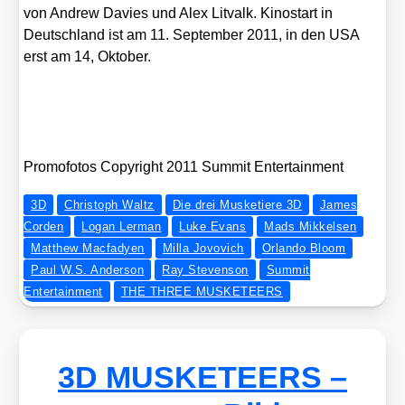
von Andrew Davies und Alex Lit­valk. Kino­start in
Deutsch­land ist am 11. Sep­tem­ber 2011, in den USA
erst am 14, Okto­ber.
Pro­mo­fo­tos Copy­right 2011 Sum­mit Enter­tain­ment
3D
Christoph Waltz
Die drei Musketiere 3D
James
Corden
Logan Lerman
Luke Evans
Mads Mikkelsen
Matthew Macfadyen
Milla Jovovich
Orlando Bloom
Paul W.S. Anderson
Ray Stevenson
Summit
Entertainment
THE THREE MUSKETEERS
3D MUSKETEERS –