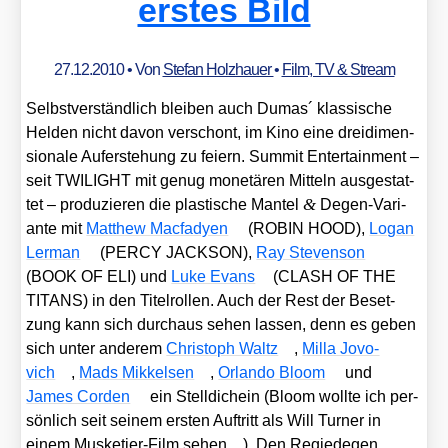
erstes Bild
27.12.2010
• Von
Stefan Holzhauer
•
Film, TV & Stream
Selbst­ver­ständ­lich blei­ben auch Dumas´ klas­si­sche
Hel­den nicht davon ver­schont, im Kino eine drei­di­men­
sio­na­le Auf­er­ste­hung zu fei­ern. Sum­mit Enter­tain­ment –
seit TWILIGHT mit genug mone­tä­ren Mit­teln aus­ge­stat­
&
tet – pro­du­zie­ren die plas­ti­sche Man­tel
Degen-Vari­
an­te mit
Matthew Mac­fa­dy­en
(ROBIN HOOD),
Logan
Ler­man
(PERCY JACKSON),
Ray Ste­ven­son
(BOOK OF ELI) und
Luke Evans
(CLASH OF THE
TITANS) in den Titel­rol­len. Auch der Rest der Beset­
zung kann sich durch­aus sehen las­sen, denn es geben
sich unter ande­rem
Chris­toph Waltz
,
Mil­la Jovo­
vich
,
Mads Mik­kel­sen
,
Orlan­do Bloom
und
James Cor­den
ein Stell­dich­ein (Bloom woll­te ich per­
sön­lich seit sei­nem ers­ten Auf­tritt als Will Tur­ner in
einem Mus­ke­tier-Film sehen…). Den Regie­de­gen