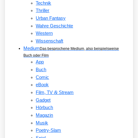
Technik
Thriller
Urban Fantasy
Wahre Geschichte
Western
Wissenschaft
Medium
Das besprochene Medium, also beispielsweise
Buch oder Film
App
Buch
Comic
eBook
&
Film, TV
Stream
Gadget
Hörbuch
Magazin
Musik
Poetry-Slam
Spiel