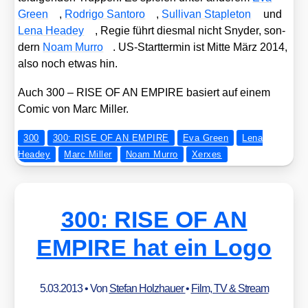
Green
,
Rodri­go San­to­ro
,
Sul­li­van Stap­le­ton
und
Lena Hea­dey
, Regie führt dies­mal nicht Sny­der, son­
dern
Noam Mur­ro
. US-Start­ter­min ist Mit­te März 2014,
also noch etwas hin.
Auch 300 – RISE OF AN EMPIRE basiert auf einem
Comic von Marc Mil­ler.
300
300: RISE OF AN EMPIRE
Eva Green
Lena
Headey
Marc Miller
Noam Murro
Xerxes
300: RISE OF AN
EMPIRE hat ein Logo
5.03.2013
• Von
Stefan Holzhauer
•
Film, TV & Stream