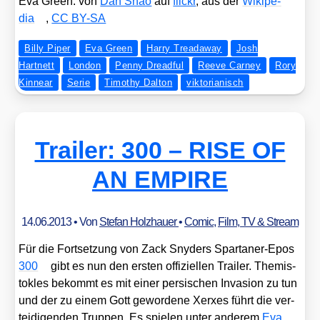
Eva Green: von
Dan Shao
auf
flickr
, aus der
Wiki­pe­
dia
,
CC BY-SA
Billy Piper
Eva Green
Harry Treadaway
Josh
Hartnett
London
Penny Dreadful
Reeve Carney
Rory
Kinnear
Serie
Timothy Dalton
viktorianisch
Trailer: 300 – RISE OF
AN EMPIRE
14.06.2013
• Von
Stefan Holzhauer
•
Comic
,
Film, TV & Stream
Für die Fort­set­zung von Zack Sny­ders Spar­ta­ner-Epos
300
gibt es nun den ers­ten offi­zi­el­len Trai­ler. The­mis­
to­kles bekommt es mit einer per­si­schen Inva­si­on zu tun
und der zu einem Gott gewor­de­ne Xer­xes führt die ver­
tei­di­gen­den Trup­pen. Es spie­len unter ande­rem
Eva