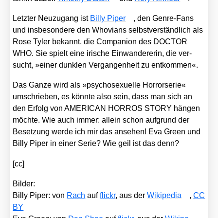
Letz­ter Neu­zu­gang ist
Bil­ly Piper
, den Gen­re-Fans
und ins­be­son­de­re den Who­vi­ans selbst­ver­ständ­lich als
Rose Tyler bekannt, die Com­pa­n­ion des DOCTOR
WHO. Sie spielt eine iri­sche Ein­wan­de­re­rin, die ver­
sucht, »einer dunk­len Ver­gan­gen­heit zu ent­kom­men«.
Das Gan­ze wird als »psy­cho­sexu­el­le Hor­ror­se­rie«
umschrie­ben, es könn­te also sein, dass man sich an
den Erfolg von AMERICAN HORROS STORY hän­gen
möch­te. Wie auch immer: allein schon auf­grund der
Beset­zung wer­de ich mir das anse­hen! Eva Green und
Bil­ly Piper in einer Serie? Wie geil ist das denn?
[cc]
Bil­der:
Bil­ly Piper: von
Rach
auf
flickr
, aus der
Wiki­pe­dia
,
CC
BY