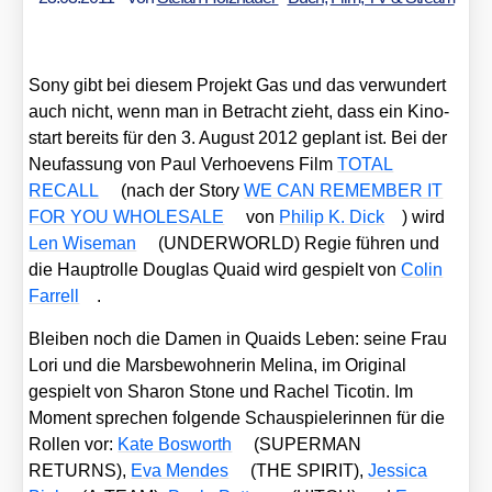
Sony gibt bei die­sem Pro­jekt Gas und das ver­wun­dert
auch nicht, wenn man in Betracht zieht, dass ein Kino­
start bereits für den 3. August 2012 geplant ist. Bei der
Neu­fas­sung von Paul Ver­hoe­vens Film
TOTAL
RECALL
(nach der Sto­ry
WE CAN REMEMBER IT
FOR YOU WHOLESALE
von
Phil­ip K. Dick
) wird
Len Wise­man
(UNDERWORLD) Regie füh­ren und
die Haupt­rol­le Dou­glas Quaid wird gespielt von
Colin
Far­rell
.
Blei­ben noch die Damen in Quaids Leben: sei­ne Frau
Lori und die Mars­be­woh­ne­rin Melina, im Ori­gi­nal
gespielt von Sharon Stone und Rachel Tico­tin. Im
Moment spre­chen fol­gen­de Schau­spie­le­rin­nen für die
Rol­len vor:
Kate Bos­worth
(SUPERMAN
RETURNS),
Eva Men­des
(THE SPIRIT),
Jes­si­ca