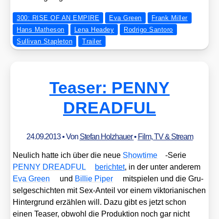
300: RISE OF AN EMPIRE
Eva Green
Frank Miller
Hans Matheson
Lena Headey
Rodrigo Santoro
Sullivan Stapleton
Trailer
Teaser: PENNY
DREADFUL
24.09.2013
• Von
Stefan Holzhauer
•
Film, TV & Stream
Neu­lich hat­te ich über die neue
Show­time
-Serie
PENNY DREADFUL
berich­tet
, in der unter ande­rem
Eva Green
und
Bil­lie Piper
mit­spie­len und die Gru­
sel­ge­schich­ten mit Sex-Anteil vor einem vik­to­ria­ni­schen
Hin­ter­grund erzäh­len will. Dazu gibt es jetzt schon
einen Teaser, obwohl die Pro­duk­ti­on noch gar nicht