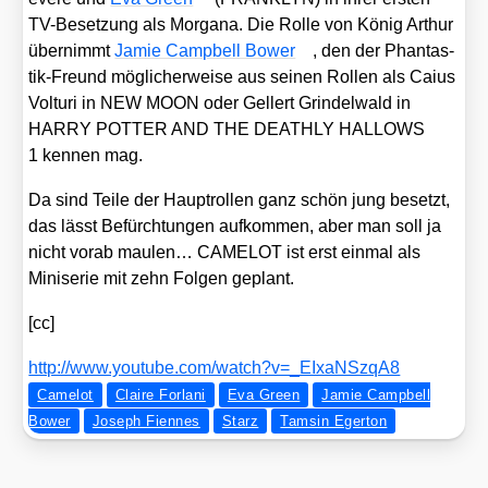
TV-Beset­zung als Mor­ga­na. Die Rol­le von König Arthur
über­nimmt
Jamie Camp­bell Bower
, den der Phan­tas­
tik-Freund mög­li­cher­wei­se aus sei­nen Rol­len als Cai­us
Vol­turi in NEW MOON oder Gel­lert Grin­del­wald in
HARRY POTTER AND THE DEATHLY HALLOWS
1 ken­nen mag.
Da sind Tei­le der Haupt­rol­len ganz schön jung besetzt,
das lässt Befürch­tun­gen auf­kom­men, aber man soll ja
nicht vor­ab mau­len… CAMELOT ist erst ein­mal als
Mini­se­rie mit zehn Fol­gen geplant.
[cc]
http://​www​.you​tube​.com/​w​a​t​c​h​?​v​=​_​E​I​x​a​N​S​z​qA8
Camelot
Claire Forlani
Eva Green
Jamie Campbell
Bower
Joseph Fiennes
Starz
Tamsin Egerton