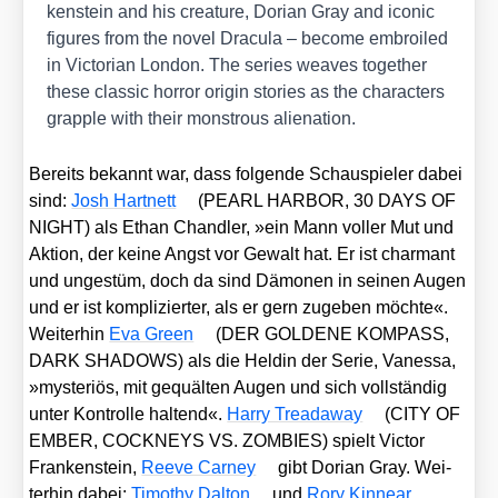
ken­stein and his crea­tu­re, Dori­an Gray and ico­nic
figu­res from the novel Dra­cu­la – beco­me embroi­led
in Vic­to­ri­an Lon­don. The series wea­ves tog­e­ther
the­se clas­sic hor­ror ori­gin sto­ries as the cha­rac­ters
grapp­le with their mons­trous ali­en­ati­on.
Bereits bekannt war, dass fol­gen­de Schau­spie­ler dabei
sind:
Josh Hart­nett
(PEARL HARBOR, 30 DAYS OF
NIGHT) als Ethan Chand­ler, »ein Mann vol­ler Mut und
Akti­on, der kei­ne Angst vor Gewalt hat. Er ist char­mant
und unge­stüm, doch da sind Dämo­nen in sei­nen Augen
und er ist kom­pli­zier­ter, als er gern zuge­ben möch­te«.
Wei­ter­hin
Eva Green
(DER GOLDENE KOMPASS,
DARK SHADOWS) als die Hel­din der Serie, Vanes­sa,
»mys­te­ri­ös, mit gequäl­ten Augen und sich voll­stän­dig
unter Kon­trol­le hal­tend«.
Har­ry Tre­a­da­way
(CITY OF
EMBER, COCKNEYS VS. ZOMBIES) spielt Vic­tor
Fran­ken­stein,
Ree­ve Car­ney
gibt Dori­an Gray. Wei­
ter­hin dabei:
Timo­thy Dal­ton
und
Rory Kin­ne­ar
.