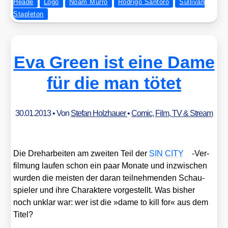
Heade
Logo
Noam Murro
Rodrigo Santoro
Sullivan
Stapleton
Eva Green ist eine Dame
für die man tötet
30.01.2013
• Von
Stefan Holzhauer
•
Comic
,
Film, TV & Stream
Die Dreh­ar­bei­ten am zwei­ten Teil der
SIN CITY
-Ver­
fil­mung lau­fen schon ein paar Mona­te und inzwi­schen
wur­den die meis­ten der dar­an teil­neh­men­den Schau­
spie­ler und ihre Cha­rak­te­re vor­ge­stellt. Was bis­her
noch unklar war: wer ist die »dame to kill for« aus dem
Titel?