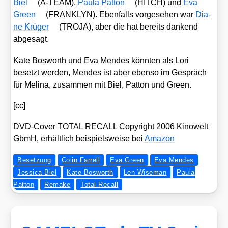
Biel
(A‑TEAM),
Pau­la Pat­ton
(HITCH) und
Eva
Green
(FRANKLYN). Eben­falls vor­ge­se­hen war
Dia­
ne Krü­ger
(TROJA), aber die hat bereits dan­kend
abge­sagt.
Kate Bos­worth und Eva Men­des könn­ten als Lori
besetzt wer­den, Men­des ist aber eben­so im Gespräch
für Melina, zusam­men mit Biel, Pat­ton und Green.
[cc]
DVD-Cover TOTAL RECALL Copy­right 2006 Kino­welt
GbmH, erhält­lich bei­spiels­wei­se bei
Ama­zon
Besetzung
Colin Farrell
Eva Green
Eva Mendes
Jessica Biel
Kate Bosworth
Len Wiseman
Paula
Patton
Remake
Total Recall