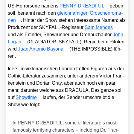
US-Hor­ror­se­rie namens
PENNY DREADFUL
geben
soll, benannt nach den
gleich­na­mi­gen Gro­schen­ro­ma­
nen
. Hin­ter der Show ste­hen inter­es­san­te Namen: als
Pro­du­zent der SKY­FALL-Regis­seur
Sam Men­des
und als Erfin­der, Show­run­ner und Dreh­buch­au­tor
John
Logan
(GLADIATOR, SKYFALL). Regie beim Pilo­ten
wird
Juan Anto­nio Bayo­na
(THE IMPOSSIBLE) füh­
ren.
Idee: Im vik­to­ria­ni­schen Lon­don tref­fen Figu­ren aus der
Gothic-Lite­ra­tur zusam­men, unter ande­rem Vic­tor Fran­
ken­stein und Dori­an Gray, aber auch noch ein paar
mehr, dar­un­ter wel­che aus DRACULA. Das gan­ze soll
auf
Show­time
lau­fen, der Sen­der umschreibt die
Show wie folgt:
In PENNY DREADFUL, some of literature’s most
famously ter­ri­fy­ing cha­rac­ters – inclu­ding Dr. Fran­