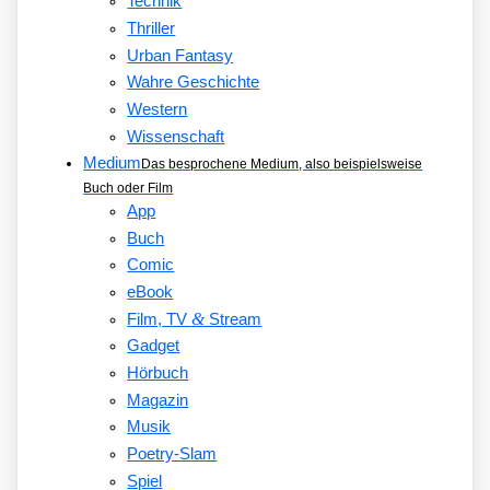
Technik
Thriller
Urban Fantasy
Wahre Geschichte
Western
Wissenschaft
Medium
Das besprochene Medium, also beispielsweise
Buch oder Film
App
Buch
Comic
eBook
&
Film, TV
Stream
Gadget
Hörbuch
Magazin
Musik
Poetry-Slam
Spiel