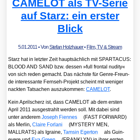
CAMELOT als TV-Serie
auf Starz: ein erster
Blick
5.01.2011
• Von
Stefan Holzhauer
•
Film, TV & Stream
Starz hat in letz­ter Zeit haupt­säch­lich mit SPARTACUS:
BLOOD AND SAND bzw. des­sen »full fron­tal nudi­ty«
von sich reden gemacht. Das nächs­te für Gen­re-Freun­
de inter­es­san­te Fern­seh-Pro­jekt scheint mit weni­ger
nack­ten Tat­sa­chen aus­zu­kom­men:
CAMELOT
.
Kein April­scherz ist, dass CAMELOT ab dem ers­ten
April 2011 aus­ge­strahlt wer­den soll. Mit dabei sind
unter ande­rem
Joseph Fien­nes
(FAST FORWARD)
als Mer­lin,
Clai­re For­la­ni
(MYSTERY MEN,
MALLRATS) als Igrai­ne,
Tamsin Eger­ton
als Guin­
eve­re und
Eva Green
(FRANKLYN) in ihrer ers­ten