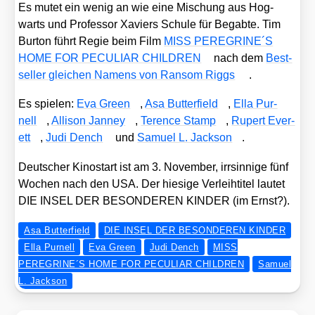
Es mutet ein wenig an wie eine Mischung aus Hog­
warts und Pro­fes­sor Xaviers Schu­le für Begab­te. Tim
Bur­ton führt Regie beim Film
MISS PEREGRINE´S
HOME FOR PECULIAR CHILDREN
nach dem
Best­
sel­ler glei­chen Namens von Ran­som Riggs
.
Es spie­len:
Eva Green
,
Asa But­ter­field
,
Ella Pur­
nell
,
Alli­son Jan­ney
,
Terence Stamp
,
Rupert Ever­
ett
,
Judi Dench
und
Samu­el L. Jack­son
.
Deut­scher Kino­start ist am 3. Novem­ber, irr­sin­ni­ge fünf
Wochen nach den USA. Der hie­si­ge Ver­leih­ti­tel lau­tet
DIE INSEL DER BESONDEREN KINDER (im Ernst?).
Asa Butterfield
DIE INSEL DER BESONDEREN KINDER
Ella Purnell
Eva Green
Judi Dench
MISS
PEREGRINE´S HOME FOR PECULIAR CHILDREN
Samuel
L. Jackson