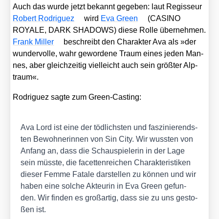
Auch das wur­de jetzt bekannt gege­ben: laut Regis­seur
Robert Rodri­guez
wird
Eva Green
(CASINO
ROYALE, DARK SHADOWS) die­se Rol­le über­neh­men.
Frank Mil­ler
beschreibt den Cha­rak­ter Ava als »der
wun­der­vol­le, wahr gewor­de­ne Traum eines jeden Man­
nes, aber gleich­zei­tig viel­leicht auch sein größ­ter Alp­
traum«.
Rodri­guez sag­te zum Green-Cas­ting:
Ava Lord ist eine der töd­lichs­ten und fas­zi­nie­rends­
ten Bewoh­ne­rin­nen von Sin City. Wir wuss­ten von
Anfang an, dass die Schau­spie­le­rin in der Lage
sein müss­te, die facet­ten­rei­chen Cha­rak­te­ris­ti­ken
die­ser Femme Fata­le dar­stel­len zu kön­nen und wir
haben eine sol­che Akteu­rin in Eva Green gefun­
den. Wir fin­den es groß­ar­tig, dass sie zu uns gesto­
ßen ist.