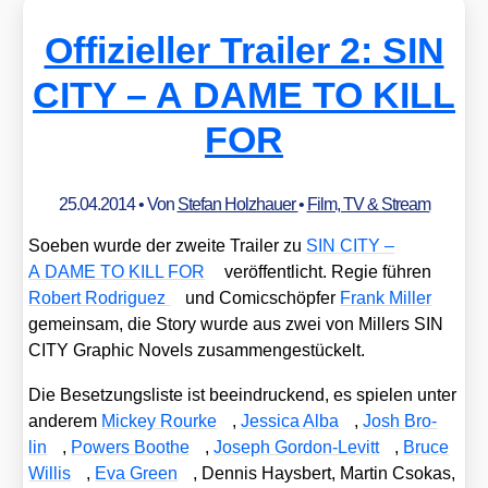
Offizieller Trailer 2: SIN
CITY – A DAME TO KILL
FOR
25.04.2014
• Von
Stefan Holzhauer
•
Film, TV & Stream
Soeben wur­de der zwei­te Trai­ler zu
SIN CITY –
A DAME TO KILL FOR
ver­öf­fent­licht. Regie füh­ren
Robert Rodri­guez
und Comic­schöp­fer
Frank Mil­ler
gemein­sam, die Sto­ry wur­de aus zwei von Mil­lers SIN
CITY Gra­phic Novels zusam­men­ge­stü­ckelt.
Die Beset­zungs­lis­te ist beein­dru­ckend, es spie­len unter
ande­rem
Mickey Rour­ke
,
Jes­si­ca Alba
,
Josh Bro­
lin
,
Powers Boo­t­he
,
Joseph Gor­don-Levitt
,
Bruce
Wil­lis
,
Eva Green
, Den­nis Haysbert, Mar­tin Cso­kas,