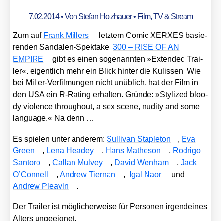
7.02.2014
• Von
Stefan Holzhauer
•
Film, TV & Stream
Zum auf
Frank Mil­lers
letz­tem Comic XERXES basie­
ren­den San­da­len-Spek­ta­kel
300 – RISE OF AN
EMPIRE
gibt es einen soge­nann­ten »Exten­ded Trai­
ler«, eigent­lich mehr ein Blick hin­ter die Kulis­sen. Wie
bei Mil­ler-Ver­fil­mun­gen nicht unüb­lich, hat der Film in
den USA ein R‑Rating erhal­ten. Grün­de: »Sty­li­zed bloo­
dy vio­lence throug­hout, a sex sce­ne, nudi­ty and some
lan­guage.« Na denn …
Es spie­len unter ande­rem:
Sul­li­van Stap­le­ton
,
Eva
Green
,
Lena Hea­dey
,
Hans Mathe­son
,
Rodri­go
San­to­ro
,
Cal­lan Mul­vey
,
David Wen­ham
,
Jack
O’Connell
,
Andrew Tier­nan
,
Igal Naor
und
Andrew Plea­vin
.
Der Trai­ler ist mög­li­cher­wei­se für Per­so­nen irgend­ei­nes
Alters unge­eig­net.