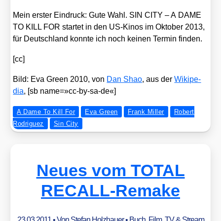
Mein ers­ter Ein­druck: Gute Wahl. SIN CITY – A DAME
TO KILL FOR star­tet in den US-Kinos im Okto­ber 2013,
für Deutsch­land konn­te ich noch kei­nen Ter­min fin­den.
[cc]
Bild: Eva Green 2010, von
Dan Shao
, aus der
Wiki­pe­
dia
, [sb name=»cc-by-sa-de«]
A Dame To Kill For
Eva Green
Frank Miller
Robert
Rodriguez
Sin City
Neues vom TOTAL
RECALL-Remake
23.03.2011
• Von
Stefan Holzhauer
•
Buch
,
Film, TV & Stream