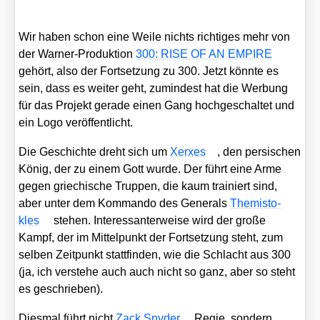
Wir haben schon eine Wei­le nichts rich­ti­ges mehr von
der War­ner-Pro­duk­ti­on
300: RISE OF AN EMPIRE
gehört, also der Fort­set­zung zu 300. Jetzt könn­te es
sein, dass es wei­ter geht, zumin­dest hat die Wer­bung
für das Pro­jekt gera­de einen Gang hoch­ge­schal­tet und
ein Logo ver­öf­fent­licht.
Die Geschich­te dreht sich um
Xer­xes
, den per­si­schen
König, der zu einem Gott wur­de. Der führt eine Arme
gegen grie­chi­sche Trup­pen, die kaum trai­niert sind,
aber unter dem Kom­man­do des Gene­rals
The­mis­to­
kles
ste­hen. Inter­es­san­ter­wei­se wird der gro­ße
Kampf, der im Mit­tel­punkt der Fort­set­zung steht, zum
sel­ben Zeit­punkt statt­fin­den, wie die Schlacht aus 300
(ja, ich ver­ste­he auch auch nicht so ganz, aber so steht
es geschrie­ben).
Dies­mal führt nicht
Zack Sny­der
Regie, son­dern