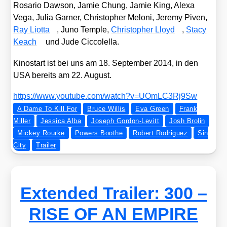
Rosa­rio Daw­son, Jamie Chung, Jamie King, Ale­xa
Vega, Julia Gar­ner, Chris­to­pher Melo­ni, Jere­my Piven,
Ray Liot­ta
, Juno Temp­le,
Chris­to­pher Lloyd
,
Sta­cy
Keach
und Jude Cic­co­lel­la.
Kino­start ist bei uns am 18. Sep­tem­ber 2014, in den
USA bereits am 22. August.
https://​www​.you​tube​.com/​w​a​t​c​h​?​v​=​U​O​m​L​C​3​R​j​9Sw
A Dame To Kill For
Bruce Willis
Eva Green
Frank
Miller
Jessica Alba
Joseph Gordon-Levitt
Josh Brolin
Mickey Rourke
Powers Boothe
Robert Rodriguez
Sin
City
Trailer
Extended Trailer: 300 –
RISE OF AN EMPIRE