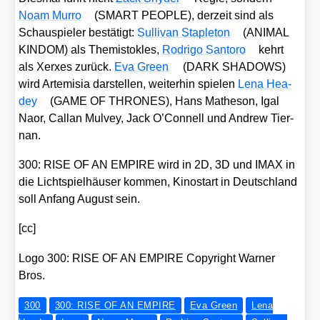
Noam Mur­ro
(SMART PEOPLE), der­zeit sind als
Schau­spie­ler bestä­tigt:
Sul­li­van Stap­le­ton
(ANIMAL
KINDOM) als The­mis­to­kles,
Rodri­go San­to­ro
kehrt
als Xer­xes zurück.
Eva Green
(DARK SHADOWS)
wird Arte­mi­sia dar­stel­len, wei­ter­hin spie­len
Lena Hea­
dey
(GAME OF THRONES), Hans Mathe­son, Igal
Naor, Cal­lan Mul­vey, Jack O’Con­nell und Andrew Tier­
nan.
300: RISE OF AN EMPIRE wird in 2D, 3D und IMAX in
die Licht­spiel­häu­ser kom­men, Kino­start in Deutsch­land
soll Anfang August sein.
[cc]
Logo 300: RISE OF AN EMPIRE Copy­right War­ner
Bros.
300
300: RISE OF AN EMPIRE
Eva Green
Lena