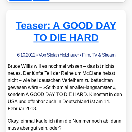
Teaser: A GOOD DAY
TO DIE HARD
6.10.2012
• Von
Stefan Holzhauer
•
Film, TV & Stream
Bruce Wil­lis will es noch­mal wis­sen – das ist nichts
neu­es. Der fünf­te Teil der Rei­he um McCla­ne heisst
nicht – wie bei deut­schen Ver­lei­hern zu befürch­ten
gewe­sen wäre – »Stirb am aller-aller-lang­sams­ten«,
son­dern A GOOD DAY TO DIE HARD. Kino­start in den
USA und offen­bar auch in Deutsch­land ist am 14.
Febru­ar 2013.
Okay, ein­mal kau­fe ich ihm die Num­mer noch ab, dann
muss aber gut sein, oder?