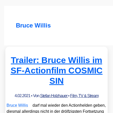
Bruce Willis
Trailer: Bruce Willis im
SF-Actionfilm COSMIC
SIN
4.02.2021
• Von
Stefan Holzhauer
•
Film, TV & Stream
Bruce Wil­lis
darf mal wie­der den Action­hel­den geben,
dies­mal aller­dings nicht in der drölf­zigs­ten Fort­set­zung