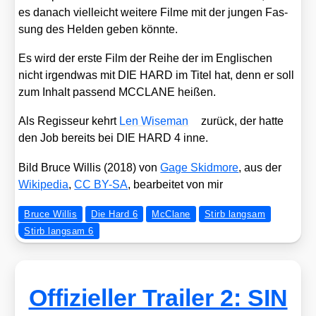
es danach viel­leicht wei­te­re Fil­me mit der jun­gen Fas­
sung des Hel­den geben könn­te.
Es wird der ers­te Film der Rei­he der im Eng­li­schen
nicht irgend­was mit DIE HARD im Titel hat, denn er soll
zum Inhalt pas­send MCCLANE hei­ßen.
Als Regis­seur kehrt
Len Wise­man
zurück, der hat­te
den Job bereits bei DIE HARD 4 inne.
Bild Bruce Wil­lis (2018) von
Gage Skid­mo­re
, aus der
Wiki­pe­dia
,
CC BY-SA
, bear­bei­tet von mir
Bruce Willis
Die Hard 6
McClane
Stirb langsam
Stirb langsam 6
Offizieller Trailer 2: SIN