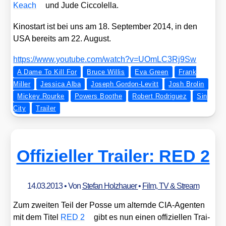
Keach
und Jude Cic­co­lel­la.
Kino­start ist bei uns am 18. Sep­tem­ber 2014, in den
USA bereits am 22. August.
https://​www​.you​tube​.com/​w​a​t​c​h​?​v​=​U​O​m​L​C​3​R​j​9Sw
A Dame To Kill For
Bruce Willis
Eva Green
Frank
Miller
Jessica Alba
Joseph Gordon-Levitt
Josh Brolin
Mickey Rourke
Powers Boothe
Robert Rodriguez
Sin
City
Trailer
Offizieller Trailer: RED 2
14.03.2013
• Von
Stefan Holzhauer
•
Film, TV & Stream
Zum zwei­ten Teil der Pos­se um altern­de CIA-Agen­ten
mit dem Titel
RED 2
gibt es nun einen offi­zi­el­len Trai­