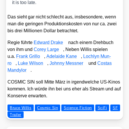
it is too late.
Das sieht gar nicht schlecht aus, ins­be­son­de­re, wenn
man die gerin­gen Pro­duk­ti­ons­kos­ten von nur ca. zwei
bis drei Mil­lio­nen Dol­lar betrach­tet.
Regie führ­te
Edward Dra­ke
nach einem Dreh­buch
von ihm und
Corey Lar­ge
, Neben Wil­lis spie­len
u.a.
Frank Gril­lo
,
Ade­lai­de Kane
,
Loch­lyn Mun­
ro
,
Luke Wil­son
,
John­ny Mess­ner
und
Cos­tas
Man­dy­lor
.
COSMIC SIN soll Mit­te März in irgend­wel­che US-Kinos
kom­men. Ich wür­de ihn bei uns eher als Stream und auf
Kon­ser­ve erwar­ten.
Bruce Willis
Cosmic Sin
Science Fiction
SciFi
SF
Trailer