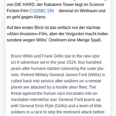
von DIE HARD, der Nakato­mi-Tower liegt im Sci­ence
Fic­tion-Film
COSMIC SIN
dies­mal im Welt­raum und
es geht gegen Ali­ens.
Auf den ers­ten Blick ist das ein­fach nur der nächs­te
»Alien-Invasion«-Film, aber der Vor­gu­cker macht ins­be­
son­de­re wegen Wil­lis´ Oneli­nern eine Men­ge Spaß.
Bruce Wil­lis and Frank Gril­lo star in the new epic
sci-fi adven­ture set in the year 2524, four hundred
years after humans star­ted colo­ni­zing the outer pla­
nets. Reti­red Mili­ta­ry Gene­ral James Ford (Wil­lis) is
cal­led back into ser­vice after sol­diers on a remo­te
pla­net are atta­cked by a hosti­le ali­en fleet. The
thre­at against the human race escala­tes into an
ine­vi­ta­ble inter­stel­lar war. Gene­ral Ford teams up
with Gene­ral Eron Ryle (Gril­lo) and a team of éli­te
sol­diers in a race to stop the immi­nent attack befo­re