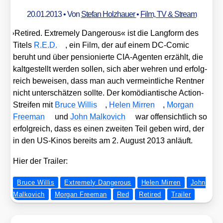
Ärgern
20.01.2013
• Von
Stefan Holzhauer
•
Film, TV & Stream
»
Reti­red. Extre­me­ly Dan­ge­rous« ist die Lang­form des
Titels
R.E.D.
, ein Film, der auf einem DC-Comic
beruht und über pen­sio­nier­te CIA-Agen­ten erzählt, die
kalt­ge­stellt wer­den sol­len, sich aber weh­ren und erfolg­
reich bewei­sen, dass man auch ver­meint­li­che Rent­ner
nicht unter­schät­zen soll­te. Der komö­di­an­ti­sche Action-
Strei­fen mit
Bruce Wil­lis
,
Helen Mir­ren
,
Mor­gan
Free­man
und
John Mal­ko­vich
war offen­sicht­lich so
erfolg­reich, dass es einen zwei­ten Teil geben wird, der
in den US-Kinos bereits am 2. August 2013 anläuft.
Hier der Trai­ler:
Bruce Willis
Extremely Dangerous
Helen Mirren
John
Malkovich
Morgan Freeman
Red
Retired
Trailer