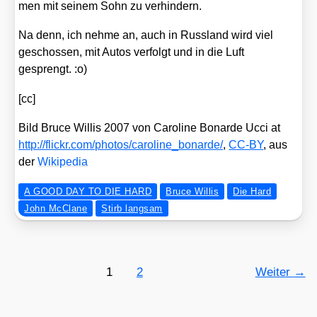
men mit sei­nem Sohn zu ver­hin­dern.
Na denn, ich neh­me an, auch in Russ­land wird viel
geschos­sen, mit Autos ver­folgt und in die Luft
gesprengt. :o)
[cc]
Bild Bruce Wil­lis 2007 von Caro­li­ne Bonar­de Ucci at
http://​flickr​.com/​p​h​o​t​o​s​/​c​a​r​o​l​i​n​e​_​b​o​n​a​r​de/
,
CC-BY
, aus
der
Wiki­pe­dia
A GOOD DAY TO DIE HARD
Bruce Willis
Die Hard
John McClane
Stirb langsam
1
2
Weiter
→