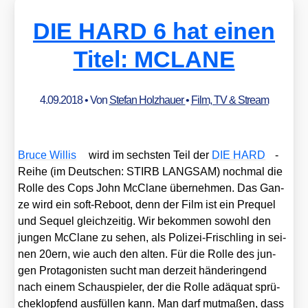
DIE HARD 6 hat einen
Titel: MCLANE
4.09.2018
• Von
Stefan Holzhauer
•
Film, TV & Stream
Bruce Wil­lis
wird im sechs­ten Teil der
DIE HARD
-
Rei­he (im Deut­schen: STIRB LANGSAM) noch­mal die
Rol­le des Cops John McCla­ne über­neh­men. Das Gan­
ze wird ein soft-Reboot, denn der Film ist ein Pre­quel
und Sequel gleich­zei­tig. Wir bekom­men sowohl den
jun­gen McCla­ne zu sehen, als Poli­zei-Frisch­ling in sei­
nen 20ern, wie auch den alten. Für die Rol­le des jun­
gen Prot­ago­nis­ten sucht man der­zeit hän­de­rin­gend
nach einem Schau­spie­ler, der die Rol­le adäquat sprü­
che­klop­fend aus­fül­len kann. Man darf mut­ma­ßen, dass