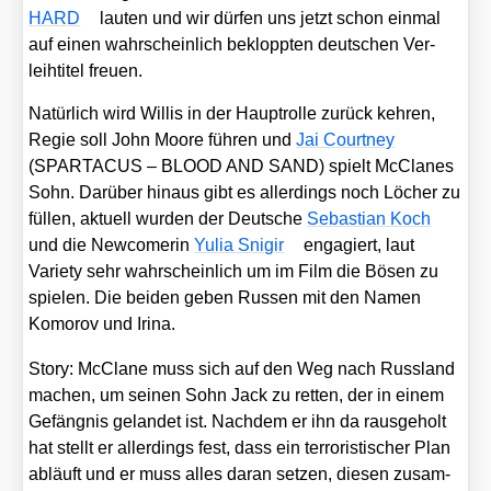
HARD
lau­ten und wir dür­fen uns jetzt schon ein­mal
auf einen wahr­schein­lich beklopp­ten deut­schen Ver­
leih­ti­tel freu­en.
Natür­lich wird Wil­lis in der Haupt­rol­le zurück keh­ren,
Regie soll John Moo­re füh­ren und
Jai Court­ney
(SPARTACUS – BLOOD AND SAND) spielt McCla­nes
Sohn. Dar­über hin­aus gibt es aller­dings noch Löcher zu
fül­len, aktu­ell wur­den der Deut­sche
Sebas­ti­an Koch
und die New­co­me­rin
Yulia Sni­gir
enga­giert, laut
Varie­ty sehr wahr­schein­lich um im Film die Bösen zu
spie­len. Die bei­den geben Rus­sen mit den Namen
Komo­rov und Iri­na.
Sto­ry: McCla­ne muss sich auf den Weg nach Russ­land
machen, um sei­nen Sohn Jack zu ret­ten, der in einem
Gefäng­nis gelan­det ist. Nach­dem er ihn da raus­ge­holt
hat stellt er aller­dings fest, dass ein ter­ro­ris­ti­scher Plan
abläuft und er muss alles dar­an set­zen, die­sen zusam­