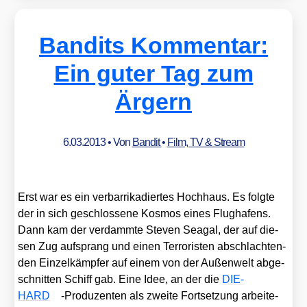
Bandits Kommentar:
Ein guter Tag zum
Ärgern
6.03.2013
• Von
Bandit
•
Film, TV & Stream
Erst war es ein ver­bar­ri­ka­dier­tes Hoch­haus. Es folg­te
der in sich geschlos­se­ne Kos­mos eines Flug­ha­fens.
Dann kam der ver­damm­te Ste­ven Sea­gal, der auf die­
sen Zug auf­sprang und einen Ter­ro­ris­ten abschlach­ten­
den Ein­zel­kämp­fer auf einem von der Außen­welt abge­
schnit­ten Schiff gab. Eine Idee, an der die
DIE-
HARD
-Pro­du­zen­ten als zwei­te Fort­set­zung arbei­te­