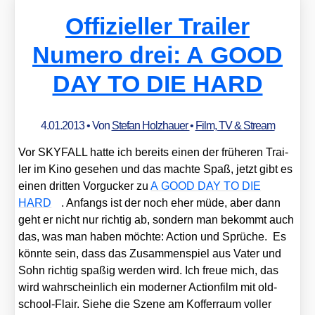
Offizieller Trailer
Numero drei: A GOOD
DAY TO DIE HARD
4.01.2013
• Von
Stefan Holzhauer
•
Film, TV & Stream
Vor SKYFALL hat­te ich bereits einen der frü­he­ren Trai­
ler im Kino gese­hen und das mach­te Spaß, jetzt gibt es
einen drit­ten Vor­gu­cker zu
A GOOD DAY TO DIE
HARD
. Anfangs ist der noch eher müde, aber dann
geht er nicht nur rich­tig ab, son­dern man bekommt auch
das, was man haben möch­te: Action und Sprü­che. Es
könn­te sein, dass das Zusam­men­spiel aus Vater und
Sohn rich­tig spa­ßig wer­den wird. Ich freue mich, das
wird wahr­schein­lich ein moder­ner Action­film mit old­
school-Flair. Sie­he die Sze­ne am Kof­fer­raum vol­ler