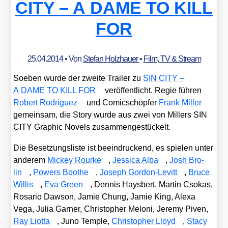
CITY – A DAME TO KILL
FOR
25.04.2014
• Von
Stefan Holzhauer
•
Film, TV & Stream
Soeben wur­de der zwei­te Trai­ler zu
SIN CITY –
A DAME TO KILL FOR
ver­öf­fent­licht. Regie füh­ren
Robert Rodri­guez
und Comic­schöp­fer
Frank Mil­ler
gemein­sam, die Sto­ry wur­de aus zwei von Mil­lers SIN
CITY Gra­phic Novels zusam­men­ge­stü­ckelt.
Die Beset­zungs­lis­te ist beein­dru­ckend, es spie­len unter
ande­rem
Mickey Rour­ke
,
Jes­si­ca Alba
,
Josh Bro­
lin
,
Powers Boo­t­he
,
Joseph Gor­don-Levitt
,
Bruce
Wil­lis
,
Eva Green
, Den­nis Haysbert, Mar­tin Cso­kas,
Rosa­rio Daw­son, Jamie Chung, Jamie King, Ale­xa
Vega, Julia Gar­ner, Chris­to­pher Melo­ni, Jere­my Piven,
Ray Liot­ta
, Juno Temp­le,
Chris­to­pher Lloyd
,
Sta­cy