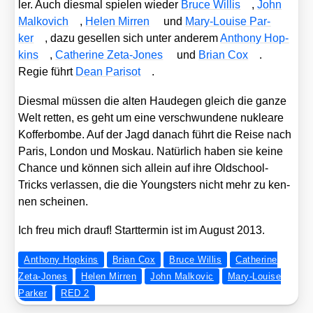
ler. Auch dies­mal spie­len wie­der
Bruce Wil­lis
,
John
Mal­ko­vich
,
Helen Mir­ren
und
Mary-Loui­se Par­
ker
, dazu gesel­len sich unter ande­rem
Antho­ny Hop­
kins
,
Cathe­ri­ne Zeta-Jones
und
Bri­an Cox
.
Regie führt
Dean Par­isot
.
Dies­mal müs­sen die alten Hau­de­gen gleich die gan­ze
Welt ret­ten, es geht um eine ver­schwun­de­ne nuklea­re
Kof­fer­bom­be. Auf der Jagd danach führt die Rei­se nach
Paris, Lon­don und Mos­kau. Natür­lich haben sie kei­ne
Chan­ce und kön­nen sich allein auf ihre Old­school-
Tricks ver­las­sen, die die Youngs­ters nicht mehr zu ken­
nen schei­nen.
Ich freu mich drauf! Start­ter­min ist im August 2013.
Anthony Hopkins
Brian Cox
Bruce Willis
Catherine
Zeta-Jones
Helen Mirren
John Malkovic
Mary-Louise
Parker
RED 2