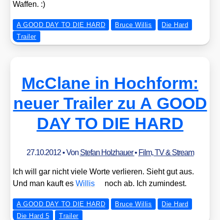
Waf­fen. :)
A GOOD DAY TO DIE HARD
Bruce Willis
Die Hard
Trailer
McClane in Hochform:
neuer Trailer zu A GOOD
DAY TO DIE HARD
27.10.2012
• Von
Stefan Holzhauer
•
Film, TV & Stream
Ich will gar nicht vie­le Wor­te ver­lie­ren. Sieht gut aus.
Und man kauft es
Wil­lis
noch ab. Ich zumin­dest.
A GOOD DAY TO DIE HARD
Bruce Willis
Die Hard
Die Hard 5
Trailer