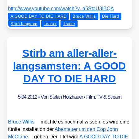
http://​www​.you​tube​.com/​w​a​t​c​h​?​v​=​a​5​S​t​a​U​3​I​BQA
A GOOD DAY TO DIE HARD
Bruce Willis
Die Hard
Stirb langsam
Teaser
Trailer
Stirb am aller-aller-
langsamsten: A GOOD
DAY TO DIE HARD
5.04.2012
• Von
Stefan Holzhauer
•
Film, TV & Stream
Bruce Wil­lis
möch­te es noch­mal wis­sen: es wird eine
fünf­te Instal­la­ti­on der
Aben­teu­er um den Cop John
McCla­ne
geben.Der Titel wird
A GOOD DAY TO DIE