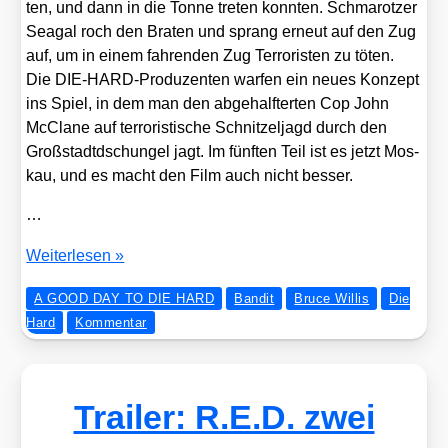
ten, und dann in die Ton­ne tre­ten konn­ten. Schma­rot­zer
Sea­gal roch den Bra­ten und sprang erneut auf den Zug
auf, um in einem fah­ren­den Zug Ter­ro­ris­ten zu töten.
Die DIE-HARD-Pro­du­zen­ten war­fen ein neu­es Kon­zept
ins Spiel, in dem man den abge­half­ter­ten Cop John
McCla­ne auf ter­ro­ris­ti­sche Schnit­zel­jagd durch den
Groß­stadt­dschun­gel jagt. Im fünf­ten Teil ist es jetzt Mos­
kau, und es macht den Film auch nicht bes­ser.
…
Ban­
Wei­ter­le­sen »
dits
A GOOD DAY TO DIE HARD
Bandit
Bruce Willis
Die
Kom­
Hard
Kommentar
men­
tar:
Ein
guter
Trailer: R.E.D. zwei
Tag
zum