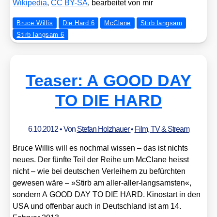
Wiki­pe­dia
,
CC BY-SA
, bear­bei­tet von mir
Bruce Willis
Die Hard 6
McClane
Stirb langsam
Stirb langsam 6
Teaser: A GOOD DAY
TO DIE HARD
6.10.2012
• Von
Stefan Holzhauer
•
Film, TV & Stream
Bruce Wil­lis will es noch­mal wis­sen – das ist nichts
neu­es. Der fünf­te Teil der Rei­he um McCla­ne heisst
nicht – wie bei deut­schen Ver­lei­hern zu befürch­ten
gewe­sen wäre – »Stirb am aller-aller-lang­sams­ten«,
son­dern A GOOD DAY TO DIE HARD. Kino­start in den
USA und offen­bar auch in Deutsch­land ist am 14.