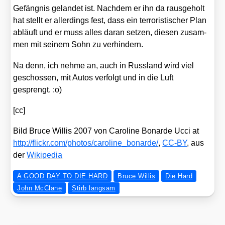
Gefäng­nis gelan­det ist. Nach­dem er ihn da raus­ge­holt
hat stellt er aller­dings fest, dass ein ter­ro­ris­ti­scher Plan
abläuft und er muss alles dar­an set­zen, die­sen zusam­
men mit sei­nem Sohn zu ver­hin­dern.
Na denn, ich neh­me an, auch in Russ­land wird viel
geschos­sen, mit Autos ver­folgt und in die Luft
gesprengt. :o)
[cc]
Bild Bruce Wil­lis 2007 von Caro­li­ne Bonar­de Ucci at
http://​flickr​.com/​p​h​o​t​o​s​/​c​a​r​o​l​i​n​e​_​b​o​n​a​r​de/
,
CC-BY
, aus
der
Wiki­pe­dia
A GOOD DAY TO DIE HARD
Bruce Willis
Die Hard
John McClane
Stirb langsam