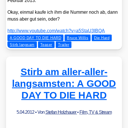
Febru­ar 2013.
Okay, ein­mal kau­fe ich ihm die Num­mer noch ab, dann
muss aber gut sein, oder?
http://​www​.you​tube​.com/​w​a​t​c​h​?​v​=​a​5​S​t​a​U​3​I​BQA
A GOOD DAY TO DIE HARD
Bruce Willis
Die Hard
Stirb langsam
Teaser
Trailer
Stirb am aller-aller-
langsamsten: A GOOD
DAY TO DIE HARD
5.04.2012
• Von
Stefan Holzhauer
•
Film, TV & Stream