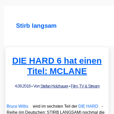
Stirb langsam
DIE HARD 6 hat einen
Titel: MCLANE
4.09.2018
• Von
Stefan Holzhauer
•
Film, TV & Stream
Bruce Wil­lis
wird im sechs­ten Teil der
DIE HARD
-
Rei­he (im Deut­schen: STIRB LANGSAM) noch­mal die