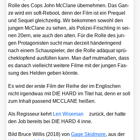
Rol­le des Cops John McCla­ne über­neh­men. Das Gan­
ze wird ein soft-Reboot, denn der Film ist ein Pre­quel
und Sequel gleich­zei­tig. Wir bekom­men sowohl den
jun­gen McCla­ne zu sehen, als Poli­zei-Frisch­ling in sei­
nen 20ern, wie auch den alten. Für die Rol­le des jun­
gen Prot­ago­nis­ten sucht man der­zeit hän­de­rin­gend
nach einem Schau­spie­ler, der die Rol­le adäquat sprü­
che­klop­fend aus­fül­len kann. Man darf mut­ma­ßen, dass
es danach viel­leicht wei­te­re Fil­me mit der jun­gen Fas­
sung des Hel­den geben könn­te.
Es wird der ers­te Film der Rei­he der im Eng­li­schen
nicht irgend­was mit DIE HARD im Titel hat, denn er soll
zum Inhalt pas­send MCCLANE hei­ßen.
Als Regis­seur kehrt
Len Wise­man
zurück, der hat­te
den Job bereits bei DIE HARD 4 inne.
Bild Bruce Wil­lis (2018) von
Gage Skid­mo­re
, aus der