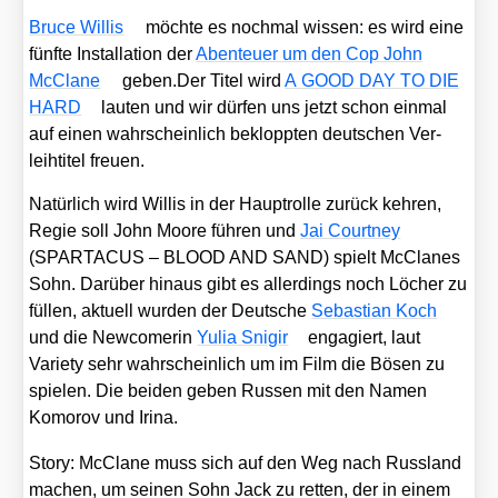
Bruce Wil­lis
möch­te es noch­mal wis­sen: es wird eine
fünf­te Instal­la­ti­on der
Aben­teu­er um den Cop John
McCla­ne
geben.Der Titel wird
A GOOD DAY TO DIE
HARD
lau­ten und wir dür­fen uns jetzt schon ein­mal
auf einen wahr­schein­lich beklopp­ten deut­schen Ver­
leih­ti­tel freu­en.
Natür­lich wird Wil­lis in der Haupt­rol­le zurück keh­ren,
Regie soll John Moo­re füh­ren und
Jai Court­ney
(SPARTACUS – BLOOD AND SAND) spielt McCla­nes
Sohn. Dar­über hin­aus gibt es aller­dings noch Löcher zu
fül­len, aktu­ell wur­den der Deut­sche
Sebas­ti­an Koch
und die New­co­me­rin
Yulia Sni­gir
enga­giert, laut
Varie­ty sehr wahr­schein­lich um im Film die Bösen zu
spie­len. Die bei­den geben Rus­sen mit den Namen
Komo­rov und Iri­na.
Sto­ry: McCla­ne muss sich auf den Weg nach Russ­land
machen, um sei­nen Sohn Jack zu ret­ten, der in einem