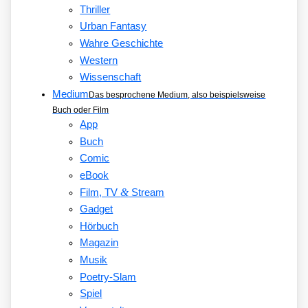
Thriller
Urban Fantasy
Wahre Geschichte
Western
Wissenschaft
Medium
Das besprochene Medium, also beispielsweise
Buch oder Film
App
Buch
Comic
eBook
&
Film, TV
Stream
Gadget
Hörbuch
Magazin
Musik
Poetry-Slam
Spiel