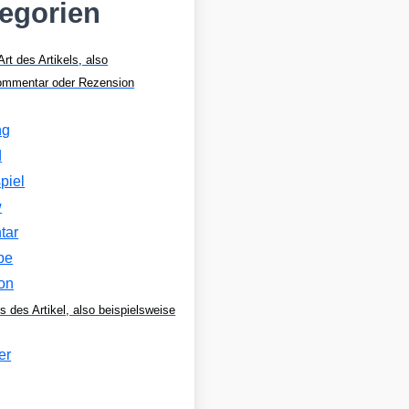
tegorien
Art des Artikels, also
Kommentar oder Rezension
ng
d
piel
w
tar
be
on
s des Artikel, also beispielsweise
er