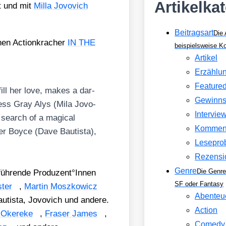
Artikelka
rt und mit
Mil­la Jovo­vich
Beitragsart
Die 
chen Action­kra­cher
IN THE
beispielsweise 
Artikel
Erzählu
Feature
­fill her love, makes a dar­
Gewinns
­ess Gray Alys (Mila Jovo­
Intervie
n search of a magi­cal
Kommen
er Boy­ce (Dave Bau­tis­ta),
Lesepro
Rezensi
Genre
Die Genre
­füh­ren­de Produzent°Innen
SF oder Fantasy
­ter
,
Mar­tin Mosz­ko­wicz
Abenteu
au­tis­ta, Jovo­vich und ande­re.
Action
Oke­re­ke
,
Fraser James
,
Comedy