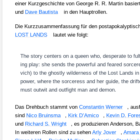
einer Kurz­ge­schich­te von Geor­ge R. R. Mar­tin basie
und
Dave Bau­tis­ta
in den Haupt­rol­len.
Die Kurz­zu­sam­men­fas­sung für den post­apo­ka­lyp­ti­s
LOST LANDS
lau­tet wie folgt:
The sto­ry cen­ters on a queen who, despe­ra­te to ful
ing play: she sends the powerful and feared sorcer
vich) to the ghost­ly wil­der­ness of the Lost Lands i
power, whe­re the sorcer­ess and her gui­de, the drift­
must out­wit and out­fight man and demon.
Das Dreh­buch stammt von
Con­stan­tin Wer­ner
, aus
sind
Nico Bru­ins­ma
,
Kirk D’A­mi­co
,
Kevin D. Fores
und
Richard S. Wright
, es pro­du­zie­ren Ander­son, B
In wei­te­ren Rol­len sind zu sehen
Arly Jover
,
Ama­ra 