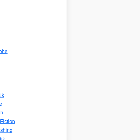
ophe
n
ik
e
ch
Fiction
ishing
tik