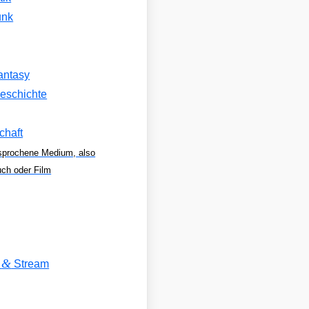
unk
antasy
eschichte
chaft
sprochene Medium, also
uch oder Film
&
V
Stream