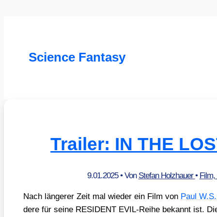
Science Fantasy
Trailer: IN THE L
9.01.2025
• Von
Stefan Holzhauer
•
Film,
Nach län­ge­rer Zeit mal wie­der ein Film von
Paul W.S.
de­re für sei­ne RESIDENT EVIL-Rei­he bekannt ist. Die