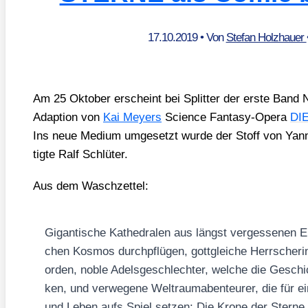
17.10.2019
• Von
Stefan Holzhauer
Am 25 Okto­ber erscheint bei Split­ter der ers­te B
Adap­ti­on von
Kai Mey­ers
Sci­ence Fan­ta­sy-Ope­ra
DI
Ins neue Medi­um umge­setzt wur­de der Stoff von Yann 
tig­te Ralf Schlü­ter.
Aus dem Wasch­zet­tel:
Gigan­ti­sche Kathe­dra­len aus längst ver­ges­se­nen 
chen Kos­mos durch­pflü­gen, gott­glei­che Herr­sche­ri
or­den, noble Adels­ge­schlech­ter, wel­che die Geschi
ken, und ver­we­ge­ne Welt­raum­aben­teu­rer, die für ei
und Leben aufs Spiel set­zen:
Die Kro­ne der Ster­n