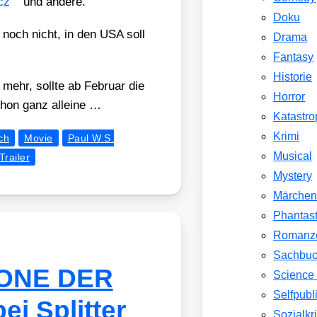
icz
und ande­re.
Doku
ll noch nicht, in den USA soll
Drama
Fantasy
Historie
e mehr, soll­te ab Febru­ar die
Horror
chon ganz allei­ne …
Katastr
Krimi
ch
Movie
Paul W.S.
Musical
Trailer
Mystery
Märche
Phantast
Romanz
Sachbu
RONE DER
Science 
Selfpubl
i Splitter
Sozialkri