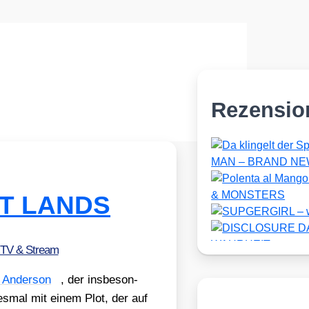
Rezensio
OST LANDS
 TV & Stream
 Ander­son
, der ins­be­son­
s­mal mit einem Plot, der auf