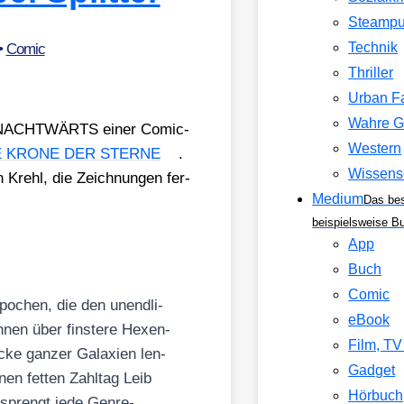
Steamp
Technik
•
Comic
Thriller
Urban F
Wahre G
and NACHTWÄRTS einer Comic-
Western
E KRONE DER STERNE
.
Wissens
Krehl, die Zeich­nun­gen fer­
Medium
Das be
beispielsweise B
App
Buch
Comic
Epo­chen, die den unend­li­
eBook
n­nen über fins­te­re Hexen­
Film, T
­cke gan­zer Gala­xien len­
Gadget
nen fet­ten Zahl­tag Leib
Hörbuch
e
sprengt jede Gen­re-