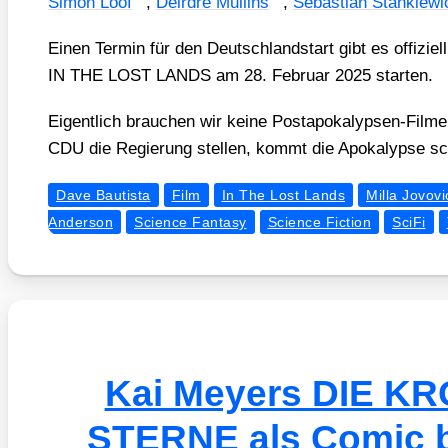
Simon Lööf
,
Deird­re Mul­lins
,
Sebas­ti­an Stan­kie­w
Einen Ter­min für den Deutsch­land­start gibt es offi­zi­e
IN THE LOST LANDS am 28. Febru­ar 2025 star­ten.
Eigent­lich brau­chen wir kei­ne Post­apo­ka­lyp­sen-Fil­m
CDU die Regie­rung stel­len, kommt die Apo­ka­lyp­se s
Dave Bautista
Film
In The Lost Lands
Milla Jovovi
Anderson
Science Fantasy
Science Fiction
SciFi
Kai Meyers DIE K
STERNE als Comic be