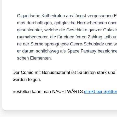
Gigan­ti­sche Kathe­dra­len aus längst ver­ges­se­nen 
mos durch­pflü­gen, gott­glei­che Herr­sche­rin­nen über
ge­schlech­ter, wel­che die Geschi­cke gan­zer Gala­xi
raum­aben­teu­rer, die für einen fet­ten Zahl­tag Leib
ne der Ster­ne
sprengt jede Gen­re-Schub­la­de und 
er dar­um schlicht­weg als Space Fan­ta­sy bezeich­ne
schen Ele­men­ten.
Der Comic mit Bonus­ma­te­ri­al ist 56 Sei­ten stark und 
wer­den fol­gen.
Bestel­len kann man NACHTWÄRTS
direkt bei Split­te