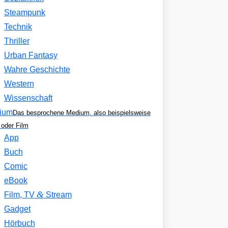
Steampunk
Technik
Thriller
Urban Fantasy
Wahre Geschichte
Western
Wissenschaft
ium
Das besprochene Medium, also beispielsweise
oder Film
App
Buch
Comic
eBook
&
Film, TV
Stream
Gadget
Hörbuch