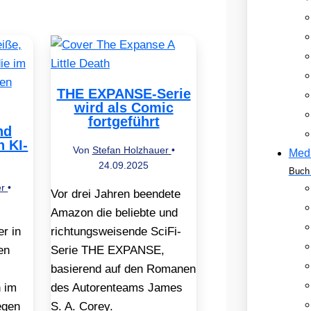
THE EXPANSE-Serie
wird als Comic
fortgeführt
nd
 KI-
Von
Stefan Holzhauer
•
Med
24.09.2025
Buch 
er
•
Vor drei Jahren beendete
Amazon die beliebte und
r in
richtungsweisende SciFi-
en
Serie THE EXPANSE,
basierend auf den Romanen
 im
des Autorenteams James
egen
S. A. Corey.