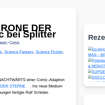
 KRONE DER
bei Splitter
Reze
hauer
•
Comic
s
,
Science Fantasy
,
Science Fiction
,
nd NACHTWÄRTS einer Comic-Adap­ti­on
 DER STERNE
. Ins neue Medi­um
­gen fer­tig­te Ralf Schlü­ter.