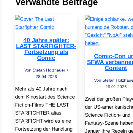
Verwandte Beiträge
40 Jahre später:
LAST STARFIGHTER-
Fortsetzung als
Comic-Con u
Comic
SFWA verbannen
Content
Von
Stefan Holzhauer
•
28.04.2026
Von
Stefan Holzhau
26.01.2026
Mehr als 40 Jahre nach
dem Kinostart des Science
Zwei der großen Playe
Fiction-Films THE LAST
der US-amerikanisch
STARFIGHTER alias
Science Fiction- und
STARFIGHT wird es eine
Fantasy-Szene haben
Fortsetzung der Handlung
Januar ihre Regeln g