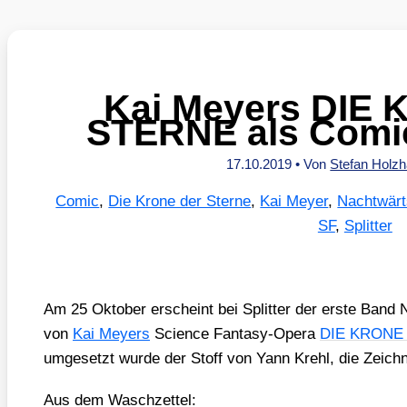
Kai Meyers DIE
STERNE als Comic 
17.10.2019
• Von
Stefan Holz
Comic
,
Die Krone der Sterne
,
Kai Meyer
,
Nachtwärt
SF
,
Splitter
Am 25 Okto­ber erscheint bei Split­ter der ers­te Ba
von
Kai Mey­ers
Sci­ence Fan­ta­sy-Ope­ra
DIE KRONE
umge­setzt wur­de der Stoff von Yann Krehl, die Zeich­nun
Aus dem Wasch­zet­tel: