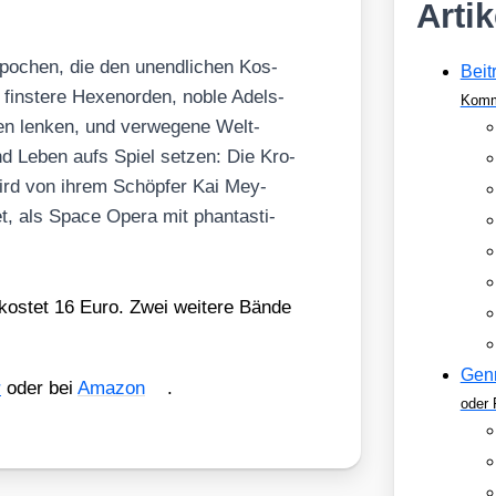
Arti
Epo­chen, die den unend­li­chen Kos­
Beit
 fins­te­re Hexen­or­den, noble Adels­
Komm
en len­ken, und ver­we­ge­ne Welt­
 und Leben aufs Spiel set­zen:
Die Kro­
wird von ihrem Schöp­fer Kai Mey­
t, als Space Ope­ra mit phan­tas­ti­
kos­tet 16 Euro. Zwei wei­te­re Bän­de
Gen
r
oder bei
Ama­zon
.
oder 