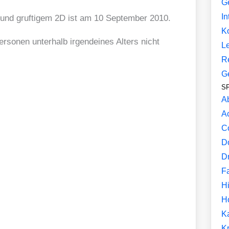
G
In
 und gruf­ti­gem 2D ist am 10 Sep­tem­ber 2010.
K
Per­so­nen unter­halb irgend­ei­nes Alters nicht
L
R
G
SF
A
ripte, indem du sie im Popup am unteren Bildrand
A
ierst. Damit gelten die Datenschutzerklärungen der
C
D
D
F
Hi
H
K
Kr