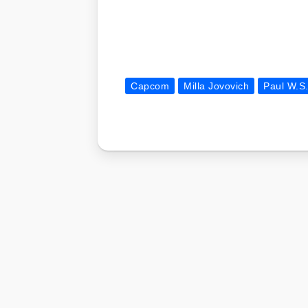
Capcom
Milla Jovovich
Paul W.S