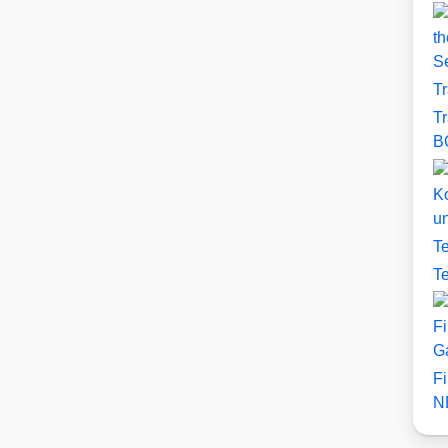
th
S
T
T
B
Ko
u
T
T
Fi
G
F
N