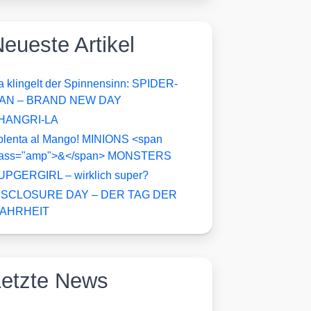
eueste Artikel
a klingelt der Spinnensinn: SPIDER-
AN – BRAND NEW DAY
HANGRI-LA
olenta al Mango! MINIONS <span
lass="amp">&</span> MONSTERS
UPGERGIRL – wirklich super?
ISCLOSURE DAY – DER TAG DER
AHRHEIT
Letzte News