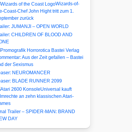
Wizards-of-
e-Coast-Chef John Hight tritt zum 1.
eptember zurück
railer: JUMANJI – OPEN WORLD
railer: CHILDREN OF BLOOD AND
ONE
mmentar: Aus der Zeit gefallen – Bastei
nd der Sexismus
easer: NEUROMANCER
easer: BLADE RUNNER 2099
Universal kauft
lmrechte an zehn klassischen Atari-
ames
inal Trailer – SPIDER-MAN: BRAND
EW DAY