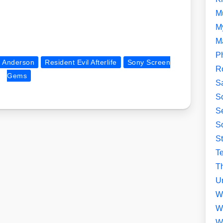
M
M
M
P
. Anderson
Resident Evil Afterlife
Sony Screen
R
Gems
S
Sc
Se
So
S
T
Th
U
W
W
W