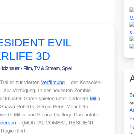
 RESIDENT EVIL
RLIFE 3D
 Holzhauer
•
Film, TV & Stream
,
Spiel
A
Trai­ler zur vier­ten
Ver­fil­mung
der Kon­so­len-
zur Ver­fü­gung. In der neu­es­ten Zom­bie-
Be
ock­bus­ter-Game spie­len unter ande­rem
Mil­la
be
, Shawn Roberts, Ser­gio Peris-Menche­ta,
Ar
rth Mil­ler und Sien­na Guil­lo­ry. Das unto­te
E
der­son
(MORTAL COMBAT, RESIDENT
F
egie führt.