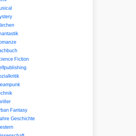
usical
ystery
ärchen
hantastik
omanze
achbuch
ience Fiction
lfpublishing
zialkritik
teampunk
echnik
riller
rban Fantasy
ahre Geschichte
estern
issenschaft