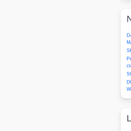
N
D
M
S
P
c
S
D
W