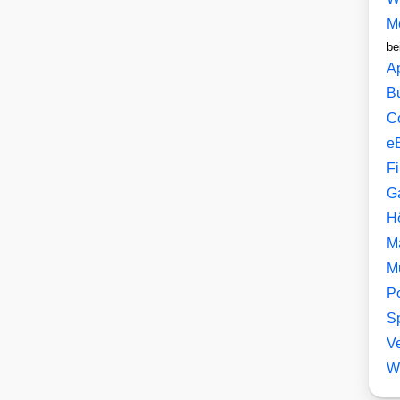
M
be
A
B
C
e
F
G
H
M
M
P
Sp
V
W