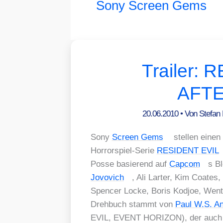
Sony Screen Gems
Trailer:
AFTE
20.06.2010
• Von
Stefan
Sony
Screen Gems
stel­len einen 
Hor­ror­spiel-Serie
RESIDENT EVIL
Pos­se basie­rend auf
Cap­com
s Bl
Jovo­vich
, Ali Larter, Kim Coa­tes
Spen­cer Locke, Boris Kod­joe, Went­wo
Dreh­buch stammt von
Paul W.S. An
EVIL, EVENT HORIZON), der auch R