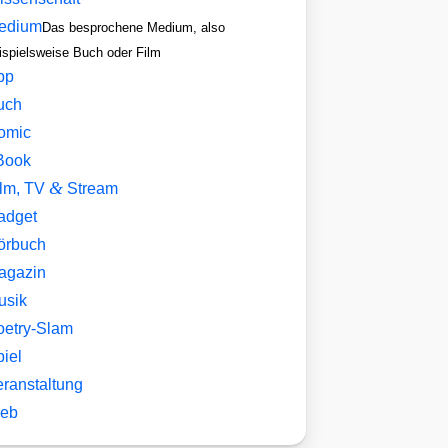
edium
Das besprochene Medium, also
ispielsweise Buch oder Film
pp
uch
omic
Book
&
ilm, TV
Stream
adget
örbuch
agazin
usik
oetry-Slam
iel
eranstaltung
eb