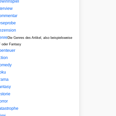
ewinnspiel
terview
ommentar
eseprobe
ezension
enre
Die Genres des Artikel, also beispielsweise
 oder Fantasy
benteuer
ction
omedy
oku
rama
antasy
storie
orror
atastrophe
imi