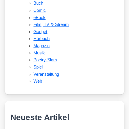
Buch
Comic
eBook
&
Film, TV
Stream
Gadget
Hörbuch
Magazin
Musik
Poetry-Slam
Spiel
Veranstaltung
Web
Neueste Artikel