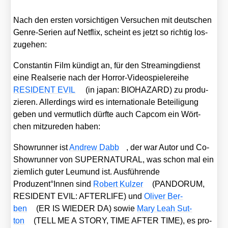
Nach den ers­ten vor­sich­ti­gen Ver­su­chen mit deut­schen
Gen­re-Seri­en auf Net­flix, scheint es jetzt so rich­tig los­
zu­ge­hen:
Con­stan­tin Film kün­digt an, für den Strea­ming­dienst
eine Real­se­rie nach der Hor­ror-Video­spie­le­rei­he
RESIDENT EVIL
(in japan: BIOHAZARD) zu pro­du­
zie­ren. Aller­dings wird es inter­na­tio­na­le Betei­li­gung
geben und ver­mut­lich dürf­te auch Cap­com ein Wört­
chen mit­zu­re­den haben:
Show­run­ner ist
Andrew Dabb
, der war Autor und Co-
Show­run­ner von SUPERNATURAL, was schon mal ein
ziem­lich guter Leu­mund ist. Aus­füh­ren­de
Produzent°Innen sind
Robert Kul­zer
(PANDORUM,
RESIDENT EVIL: AFTERLIFE) und
Oli­ver Ber­
ben
(ER IS WIEDER DA) sowie
Mary Leah Sut­
ton
(TELL ME A STORY, TIME AFTER TIME), es pro­