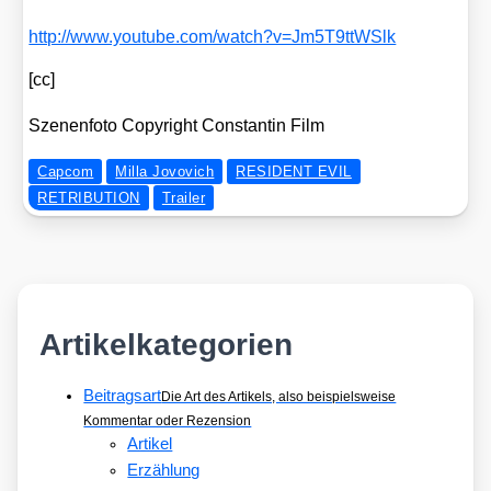
http://​www​.you​tube​.com/​w​a​t​c​h​?​v​=​J​m​5​T​9​t​t​W​Slk
[cc]
Sze­nen­fo­to Copy­right Con­stan­tin Film
Capcom
Milla Jovovich
RESIDENT EVIL
RETRIBUTION
Trailer
Artikelkategorien
Beitragsart
Die Art des Artikels, also beispielsweise
Kommentar oder Rezension
Artikel
Erzählung