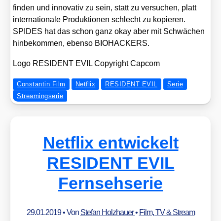
fin­den und inno­va­tiv zu sein, statt zu ver­su­chen, platt
inter­na­tio­na­le Pro­duk­tio­nen schlecht zu kopie­ren.
SPIDES hat das schon ganz okay aber mit Schwä­chen
hin­be­kom­men, eben­so BIOHACKERS.
Logo RESIDENT EVIL Copy­right Cap­com
Constantin Film
Netflix
RESIDENT EVIL
Serie
Streamingserie
Netflix entwickelt
RESIDENT EVIL
Fernsehserie
29.01.2019
• Von
Stefan Holzhauer
•
Film, TV & Stream