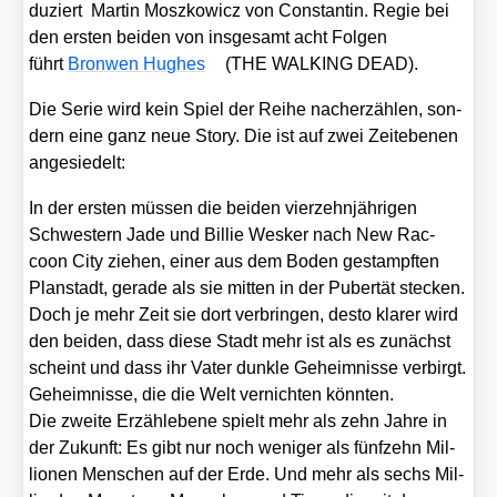
du­ziert Mar­tin Mosz­ko­wicz von Con­stan­tin. Regie bei
den ers­ten bei­den von ins­ge­samt acht Fol­gen
führt
Bron­wen Hug­hes
(THE WALKING DEAD).
Die Serie wird kein Spiel der Rei­he nach­er­zäh­len, son­
dern eine ganz neue Sto­ry. Die ist auf zwei Zeit­ebe­nen
ange­sie­delt:
In der ers­ten müs­sen die bei­den vier­zehn­jäh­ri­gen
Schwes­tern Jade und Bil­lie Wes­ker nach New Rac­
coon City zie­hen, einer aus dem Boden gestampf­ten
Plan­stadt, gera­de als sie mit­ten in der Puber­tät ste­cken.
Doch je mehr Zeit sie dort ver­brin­gen, des­to kla­rer wird
den bei­den, dass die­se Stadt mehr ist als es zunächst
scheint und dass ihr Vater dunk­le Geheim­nis­se ver­birgt.
Geheim­nis­se, die die Welt ver­nich­ten könn­ten.
Die zwei­te Erzähl­ebe­ne spielt mehr als zehn Jah­re in
der Zukunft: Es gibt nur noch weni­ger als fünf­zehn Mil­
lio­nen Men­schen auf der Erde. Und mehr als sechs Mil­