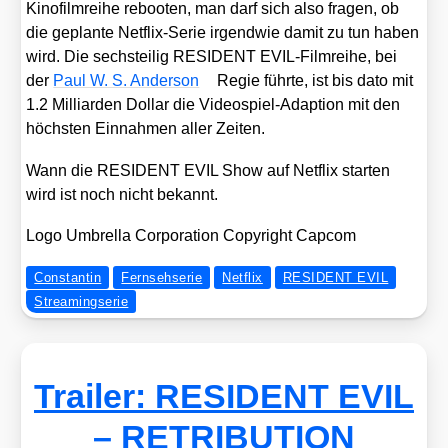
Kino­film­rei­he reboo­ten, man darf sich also fra­gen, ob
die geplan­te Net­flix-Serie irgend­wie damit zu tun haben
wird. Die sechs­tei­lig RESIDENT EVIL-Film­rei­he, bei
der
Paul W. S. Ander­son
Regie führ­te, ist bis dato mit
1.2 Mil­li­ar­den Dol­lar die Video­spiel-Adap­ti­on mit den
höchs­ten Ein­nah­men aller Zei­ten.
Wann die RESIDENT EVIL Show auf Net­flix star­ten
wird ist noch nicht bekannt.
Logo Umbrel­la Cor­po­ra­ti­on Copy­right Cap­com
Constantin
Fernsehserie
Netflix
RESIDENT EVIL
Streamingserie
Trailer: RESIDENT EVIL
– RETRIBUTION