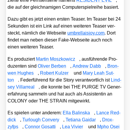
zier­te eine Fern­seh­se­rie namens
RESIDENT EVIL
,
die auf der gleich­na­mi­gen Com­pu­ter­spiel­rei­he basiert.
Dazu gibt es jetzt einen ers­ten Teaser. Im Teaser bei 24
Sekun­den ist ein Link auf einen wei­te­ren Teaser ver­
steckt, näm­lich die Web­sei­te
umbrel​lais​joy​.com
. Dort
fin­det man neben die­ser Fake-Web­sei­te auch noch
einen wei­te­ren Teaser.
Es pro­du­ziert
Mar­tin Mosz­ko­wicz
, aus­füh­ren­de Pro­
du­zen­ten sind
Oli­ver Ber­ben
,
Andrew Dabb
,
Bron­
wen Hug­hes
,
Robert Kul­zer
und
Mary Leah Sut­
ton
. Feder­füh­rend für die Sto­ry ver­ant­wort­lich ist
Lind­
sey Vil­lar­re­al
, die konn­te bei THE PURGE TV Gener­
er­fah­rung sam­meln und hat auch als Assis­ten­tin an
COLONY oder THE STRAIN mit­ge­wirkt.
Es spie­len unter ande­rem:
Ella Bal­ins­ka
,
Lan­ce Red­
dick
,
Tur­lough Con­very
,
Tetia­na Gai­dar
,
Drox­
zyfps
,
Con­nor Gos­at­ti
,
Lea Vivier
und
Mpho Osei