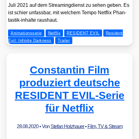
Juli 2021 auf dem Strea­ming­dienst zu sehen geben. Es
ist schier unfass­bar, mit wel­chem Tem­po Net­flix Phan­
tas­tik-inhal­te raus­haut.
Animationsserie
Netflix
RESIDENT EVIL
Resident
Evil: Infinite Darkness
Trailer
Constantin Film
produziert deutsche
RESIDENT EVIL-Serie
für Netflix
28.08.2020
• Von
Stefan Holzhauer
•
Film, TV & Stream