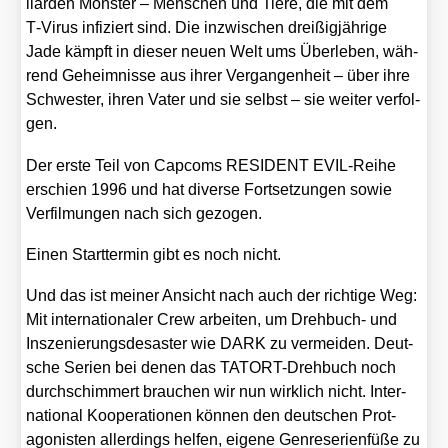
li­ar­den Mons­ter – Men­schen und Tie­re, die mit dem
T‑Virus infi­ziert sind. Die inzwi­schen drei­ßig­jäh­ri­ge
Jade kämpft in die­ser neu­en Welt ums Über­le­ben, wäh­
rend Geheim­nis­se aus ihrer Ver­gan­gen­heit – über ihre
Schwes­ter, ihren Vater und sie selbst – sie wei­ter ver­fol­
gen.
Der ers­te Teil von Cap­coms RESIDENT EVIL-Rei­he
erschien 1996 und hat diver­se Fort­set­zun­gen sowie
Ver­fil­mun­gen nach sich gezo­gen.
Einen Start­ter­min gibt es noch nicht.
Und das ist mei­ner Ansicht nach auch der rich­ti­ge Weg:
Mit inter­na­tio­na­ler Crew arbei­ten, um Dreh­buch- und
Insze­nie­rungs­de­sas­ter wie DARK zu ver­mei­den. Deut­
sche Seri­en bei denen das TAT­ORT-Dreh­buch noch
durch­schim­mert brau­chen wir nun wirk­lich nicht. Inter­
na­tio­nal Koope­ra­tio­nen kön­nen den deut­schen Prot­
ago­nis­ten aller­dings hel­fen, eige­ne Gen­re­se­ri­en­fü­ße zu