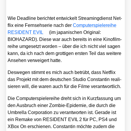
Wie Dead­line berich­tet ent­wi­ckelt Strea­ming­dienst Net­
flix eine Fern­seh­se­rie nach der
Com­pu­ter­spie­le­rei­he
RESIDENT EVIL
(im japa­ni­schen Ori­gi­nal:
BIOHAZARD). Die­se war auch bereits in eine Kino­film­
rei­he umge­setzt wor­den – über die ich nicht viel sagen
kann, da ich nach dem grot­ti­gen ers­ten Teil das wei­te­re
Anse­hen ver­wei­gert hat­te.
Des­we­gen stimmt es mich auch betrübt, dass Net­flix
das Pro­jekt mit dem deut­schen Stu­dio Con­stan­tin rea­li­
sie­ren will, die waren auch für die Fil­me ver­ant­wort­lich.
Die Com­pu­ter­spie­le­rei­he dreht sich in Kurz­fas­sung um
den Aus­bruch einer Zom­bie-Epi­de­mie, die durch die
Umbrel­la Cor­po­ra­ti­on zu ver­ant­wor­ten ist. Gera­de ist
ein Remake von RESIDENT EVIL 2 für PC, PS4 und
XBox On erschie­nen. Con­stan­tin möch­te zudem die