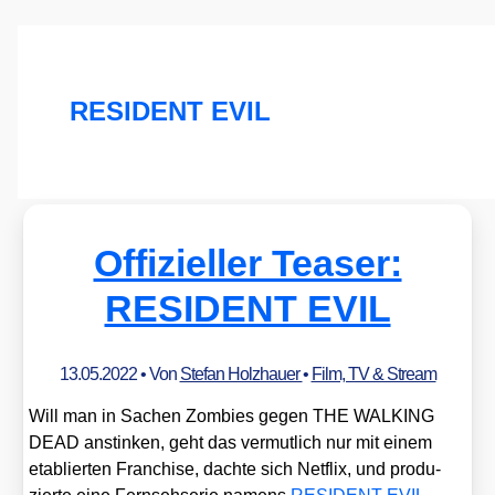
RESIDENT EVIL
Offizieller Teaser:
RESIDENT EVIL
13.05.2022
• Von
Stefan Holzhauer
•
Film, TV & Stream
Will man in Sachen Zom­bies gegen THE WALKING
DEAD anstin­ken, geht das ver­mut­lich nur mit einem
eta­blier­ten Fran­chise, dach­te sich Net­flix, und pro­du­