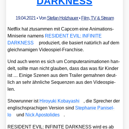
DARKNESS
19.04.2021
• Von
Stefan Holzhauer
•
Film, TV & Stream
Net­flix hat ztus­am­men mit Cap­com eine Ani­ma­ti­ons-
Mini­se­rie namens
RESIDENT EVIL: INFINITE
DARKNESS
pro­du­ziert, die basiert natür­lich auf dem
gleich­na­mi­gen Video­spiel-Fran­chise.
Und auch wenn es sich um Com­pu­ter­ani­ma­tio­nen han­
delt, soll­te man nicht glau­ben, dass das was für Kin­der
ist … Eini­ge Sze­nen aus dem Trai­ler gemah­nen deut­
lich an sehr ähn­li­che Sequen­zen aus den Video­spie­
len.
Show­run­ner ist
Hiroy­u­ki Koba­ya­shi
, die Spre­cher der
eng­lisch­spra­chi­gen Ver­si­on sind
Ste­pha­nie Panis­el­
lo
und
Nick Apos­to­li­des
.
RESIDENT EVIL: INFINITE DARKNESS wird es ab