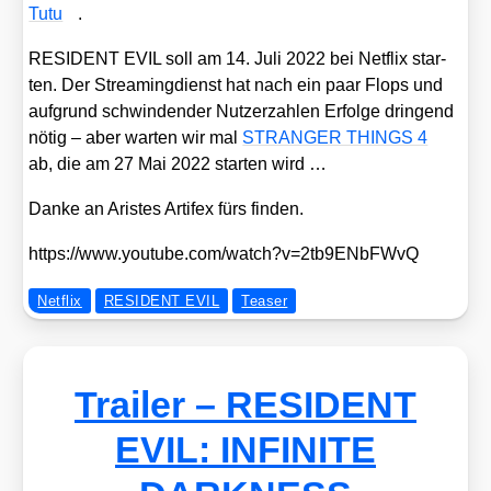
Tutu
.
RESIDENT EVIL soll am 14. Juli 2022 bei Net­flix star­
ten. Der Strea­ming­dienst hat nach ein paar Flops und
auf­grund schwin­den­der Nut­zer­zah­len Erfol­ge drin­gend
nötig – aber war­ten wir mal
STRANGER THINGS 4
ab, die am 27 Mai 2022 star­ten wird …
Dan­ke an Aris­tes Arti­fex fürs fin­den.
https://​www​.you​tube​.com/​w​a​t​c​h​?​v​=​2​t​b​9​E​N​b​F​WvQ
Netflix
RESIDENT EVIL
Teaser
Trailer – RESIDENT
EVIL: INFINITE