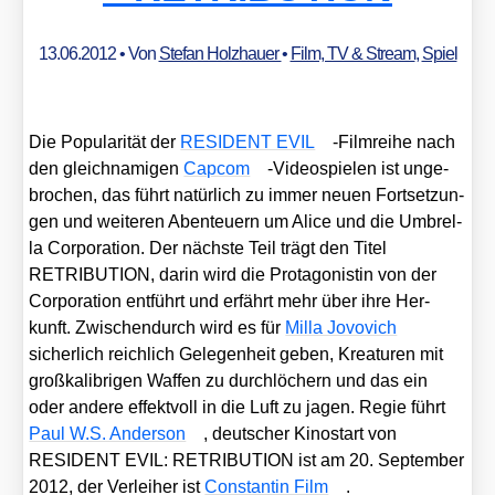
13.06.2012
• Von
Stefan Holzhauer
•
Film, TV & Stream
,
Spiel
Die Popu­la­ri­tät der
RESIDENT EVIL
-Film­rei­he nach
den gleich­na­mi­gen
Cap­com
-Video­spie­len ist unge­
bro­chen, das führt natür­lich zu immer neu­en Fort­set­zun­
gen und wei­te­ren Aben­teu­ern um Ali­ce und die Umbrel­
la Cor­po­ra­ti­on. Der nächs­te Teil trägt den Titel
RETRIBUTION, dar­in wird die Prot­ago­nis­tin von der
Cor­po­ra­ti­on ent­führt und erfährt mehr über ihre Her­
kunft. Zwi­schen­durch wird es für
Mil­la Jovo­vich
sicher­lich reich­lich Gele­gen­heit geben, Krea­tu­ren mit
groß­ka­li­bri­gen Waf­fen zu durch­lö­chern und das ein
oder ande­re effekt­voll in die Luft zu jagen. Regie führt
Paul W.S. Ander­son
, deut­scher Kino­start von
RESIDENT EVIL: RETRIBUTION ist am 20. Sep­tem­ber
2012, der Ver­lei­her ist
Con­stan­tin Film
.