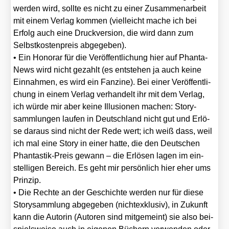
wer­den wird, soll­te es nicht zu einer Zusam­men­ar­beit
mit einem Ver­lag kom­men (viel­leicht mache ich bei
Erfolg auch eine Druck­ver­si­on, die wird dann zum
Selbst­kos­ten­preis abge­ge­ben).
• Ein Hono­rar für die Ver­öf­fent­li­chung hier auf Phan­ta­
News wird nicht gezahlt (es ent­ste­hen ja auch kei­ne
Ein­nah­men, es wird ein Fan­zine). Bei einer Ver­öf­fent­li­
chung in einem Ver­lag ver­han­delt ihr mit dem Ver­lag,
ich wür­de mir aber kei­ne Illu­sio­nen machen: Sto­ry­
samm­lun­gen lau­fen in Deutsch­land nicht gut und Erlö­
se dar­aus sind nicht der Rede wert; ich weiß dass, weil
ich mal eine Sto­ry in einer hat­te, die den Deut­schen
Phan­tas­tik-Preis gewann – die Erlö­sen lagen im ein­
stel­li­gen Bereich. Es geht mir per­sön­lich hier eher ums
Prin­zip.
• Die Rech­te an der Geschich­te wer­den nur für die­se
Sto­ry­samm­lung abge­ge­ben (nicht­ex­klu­siv), in Zukunft
kann die Autorin (Autoren sind mit­ge­meint) sie also bei­