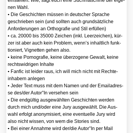
ein­stel­len. Wie, sagt euch eine Such­ma­schi­ne der eige­
nen Wahl.
• Die Geschich­ten müs­sen in deut­scher Spra­che
geschrie­ben sein (und soll­ten auch grund­sätz­li­che
Anfor­de­run­gen an Ortho­gra­fie und Stil erfül­len)
• ca. 20000 bis 35000 Zei­chen (inkl. Leer­zei­chen), kür­
zer ist aber auch kein Pro­blem, wenn’s inhalt­lich funk­
tio­niert, Vignet­ten gehen also.
• kei­ne Por­no­gra­fie, kei­ne über­zo­ge­ne Gewalt, kei­ne
rechts­wid­ri­gen Inhal­te
• Fan­fic ist lei­der raus, ich will mich nicht mit Rech­te­
inha­bern anle­gen
• Jeder Text muss mit dem Namen und der Email­adres­
se des/​der Autor°In ver­se­hen sein
• Die end­gül­tig aus­ge­wähl­ten Geschich­ten wer­den
durch mich und/​oder eine Jury aus­ge­wählt. Die Aus­
wahl erfolgt anony­mi­siert, eine even­tu­el­le Jury wird
also nicht wis­sen, von wem die Sto­ries sind.
• Bei einer Annah­me wird der/​die Autor°In per Mail