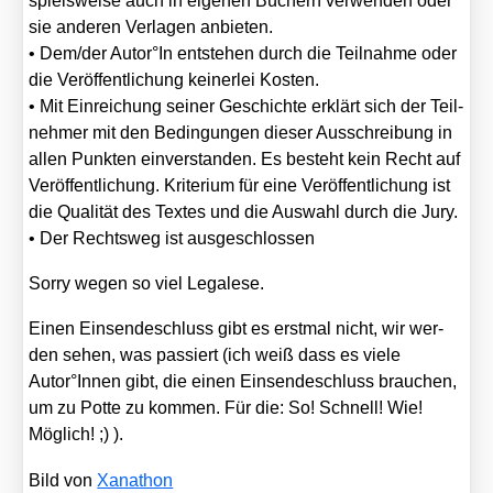
spiels­wei­se auch in eige­nen Büchern ver­wen­den oder
sie ande­ren Ver­la­gen anbie­ten.
• Dem/​der Autor°In ent­ste­hen durch die Teil­nah­me oder
die Ver­öf­fent­li­chung kei­ner­lei Kos­ten.
• Mit Ein­rei­chung sei­ner Geschich­te erklärt sich der Teil­
neh­mer mit den Bedin­gun­gen die­ser Aus­schrei­bung in
allen Punk­ten ein­ver­stan­den. Es besteht kein Recht auf
Ver­öf­fent­li­chung. Kri­te­ri­um für eine Ver­öf­fent­li­chung ist
die Qua­li­tät des Tex­tes und die Aus­wahl durch die Jury.
• Der Rechts­weg ist aus­ge­schlos­sen
Sor­ry wegen so viel Lega­le­se.
Einen Ein­sen­de­schluss gibt es erst­mal nicht, wir wer­
den sehen, was pas­siert (ich weiß dass es vie­le
Autor°Innen gibt, die einen Ein­sen­de­schluss brau­chen,
um zu Pot­te zu kom­men. Für die: So! Schnell! Wie!
Mög­lich! ;) ).
Bild von
Xan­athon