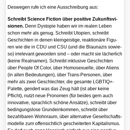
Des­we­gen rufe ich eine Aus­schrei­bung aus:
Schreibt Sci­ence Fic­tion über posi­ti­ve Zukunfts­vi­
sio­nen.
Denn Dys­to­pie haben wir im rea­len Leben
schon mehr als genug. Schreibt Uto­pien, schreibt
Geschich­ten in denen klein­geis­ti­ge, reak­tio­nä­re Figu­
ren wie die in CDU und CSU (und die Blau­na­zis sowie­
so) irrele­vant gewor­den sind – oder macht sie lächer­lich
(kei­ne Real­na­men). Schreibt inklu­si­ve Geschich­ten
über Peo­p­le Of Color, über Homo­se­xu­el­le, über Ali­ens
(in allen Bedeu­tun­gen), über Trans-Per­so­nen, über
mehr als zwei Geschlech­ter, die gesam­te LGBTIQ+-
Palette, gen­dert was das Zeug hält (ist aber kei­ne
Pflicht), nutzt neue Pro­no­men (für bei­des gern auch
inno­va­ti­ve, sprach­lich schö­ne Ansät­ze), schreibt über
bedin­gungs­lo­se Grund­ein­kom­men, schreibt über
bezahl­ba­ren Wohn­raum, über alter­na­ti­ve Gesell­schafts­
mo­del­le zum offen­sicht­lich geschei­ter­ten Kapi­ta­lis­mus.