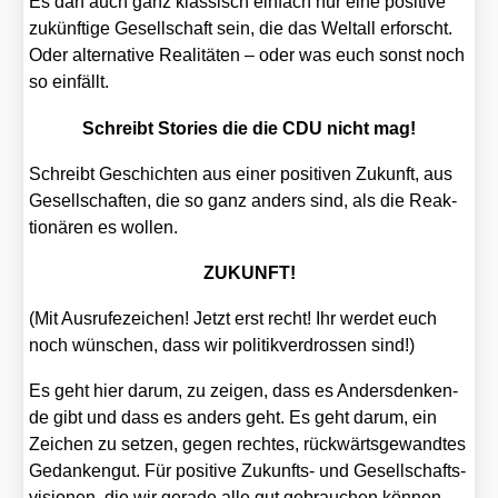
Es darf auch ganz klas­sisch ein­fach nur eine posi­ti­ve
zukünf­ti­ge Gesell­schaft sein, die das Welt­all erforscht.
Oder alter­na­ti­ve Rea­li­tä­ten – oder was euch sonst noch
so ein­fällt.
Schreibt Sto­ries die die CDU nicht mag!
Schreibt Geschich­ten aus einer posi­ti­ven Zukunft, aus
Gesell­schaf­ten, die so ganz anders sind, als die Reak­
tio­nä­ren es wol­len.
ZUKUNFT!
(Mit Aus­ru­fe­zei­chen! Jetzt erst recht! Ihr wer­det euch
noch wün­schen, dass wir poli­tik­ver­dros­sen sind!)
Es geht hier dar­um, zu zei­gen, dass es Anders­den­ken­
de gibt und dass es anders geht. Es geht dar­um, ein
Zei­chen zu set­zen, gegen rech­tes, rück­wärts­ge­wand­tes
Gedan­ken­gut. Für posi­ti­ve Zukunfts- und Gesell­schafts­
vi­sio­nen, die wir gera­de alle gut gebrau­chen kön­nen.