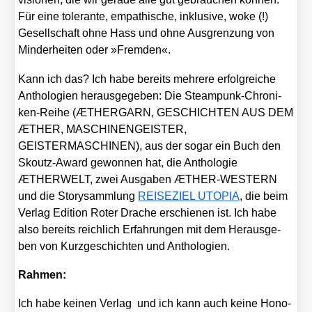
Für eine tole­ran­te, empa­thi­sche, inklu­si­ve, woke (!)
Gesell­schaft ohne Hass und ohne Aus­gren­zung von
Min­der­hei­ten oder »Frem­den«.
Kann ich das? Ich habe bereits meh­re­re erfolg­rei­che
Antho­lo­gien her­aus­ge­ge­ben: Die Steam­punk-Chro­ni­
ken-Rei­he (ÆTHERGARN, GESCHICHTEN AUS DEM
ÆTHER, MASCHINENGEISTER,
GEISTERMASCHINEN), aus der sogar ein Buch den
Skoutz-Award gewon­nen hat, die Antho­lo­gie
ÆTHERWELT, zwei Aus­ga­ben ÆTHER-WESTERN
und die Sto­ry­samm­lung
REISEZIEL UTOPIA
, die beim
Ver­lag Edi­ti­on Roter Dra­che erschie­nen ist. Ich habe
also bereits reich­lich Erfah­run­gen mit dem Her­aus­ge­
ben von Kurz­ge­schich­ten und Antho­lo­gien.
Rah­men:
Ich habe kei­nen Ver­lag und ich kann auch kei­ne Hono­