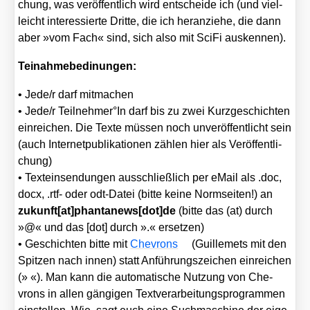
chung, was ver­öf­fent­lich wird ent­schei­de ich (und viel­
leicht inter­es­sier­te Drit­te, die ich her­an­zie­he, die dann
aber »vom Fach« sind, sich also mit Sci­Fi aus­ken­nen).
Tei­nah­me­be­di­nun­gen:
• Jede/​r darf mit­ma­chen
• Jede/​r Teilnehmer°In darf bis zu zwei Kurz­ge­schich­ten
ein­rei­chen. Die Tex­te müs­sen noch unver­öf­fent­licht sein
(auch Inter­net­pu­bli­ka­tio­nen zäh­len hier als Ver­öf­fent­li­
chung)
• Text­ein­sen­dun­gen aus­schließ­lich per eMail als .doc,
docx, .rtf- oder odt-Datei (bit­te kei­ne Norm­sei­ten!) an
zukunft[at]phantanews[dot]de
(bit­te das (at) durch
»@« und das [dot] durch ».« erset­zen)
• Geschich­ten bit­te mit
Che­vrons
(Guil­le­mets mit den
Spit­zen nach innen) statt Anfüh­rungs­zei­chen ein­rei­chen
(» «). Man kann die auto­ma­ti­sche Nut­zung von Che­
vrons in allen gän­gi­gen Text­ver­ar­bei­tungs­pro­gram­men