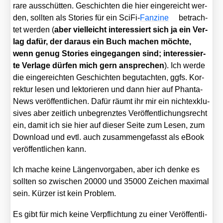
ra­re aus­schüt­ten. Geschich­ten die hier ein­ge­reicht wer­
den, soll­ten als Sto­ries für ein Sci­Fi-
Fan­zine
betrach­
tet wer­den (
aber viel­leicht inter­es­siert sich ja ein Ver­
lag dafür, der dar­aus ein Buch machen möch­te,
wenn genug Sto­ries ein­ge­gan­gen sind; inter­es­sier­
te Ver­la­ge dür­fen mich gern anspre­chen
). Ich wer­de
die ein­ge­reich­ten Geschich­ten begut­ach­ten, ggfs. Kor­
rek­tur lesen und lek­to­rie­ren und dann hier auf Phan­ta­
News ver­öf­fent­li­chen. Dafür räumt ihr mir ein nicht­ex­klu­
si­ves aber zeit­lich unbe­grenz­tes Ver­öf­fent­li­chungs­recht
ein, damit ich sie hier auf die­ser Sei­te zum Lesen, zum
Down­load und evtl. auch zusam­men­ge­fasst als eBook
ver­öf­fent­li­chen kann.
Ich mache kei­ne Län­gen­vor­ga­ben, aber ich den­ke es
soll­ten so zwi­schen 20000 und 35000 Zei­chen maxi­mal
sein. Kür­zer ist kein Pro­blem.
Es gibt für mich kei­ne Ver­pflich­tung zu einer Ver­öf­fent­li­