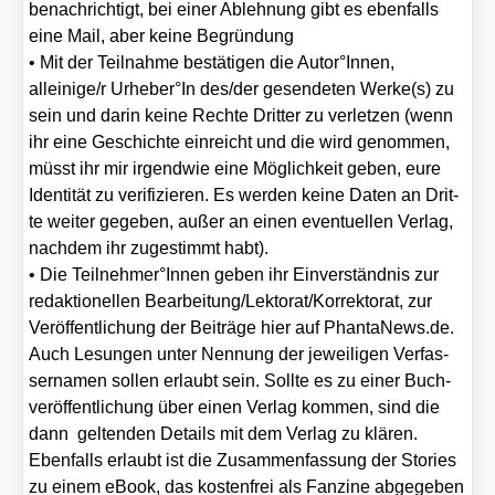
benach­rich­tigt, bei einer Ableh­nung gibt es eben­falls
eine Mail, aber kei­ne Begrün­dung
• Mit der Teil­nah­me bestä­ti­gen die Autor°Innen,
alleinige/​r Urheber°In des/​der gesen­de­ten Werke(s) zu
sein und dar­in kei­ne Rech­te Drit­ter zu ver­let­zen (wenn
ihr eine Geschich­te ein­reicht und die wird genom­men,
müsst ihr mir irgend­wie eine Mög­lich­keit geben, eure
Iden­ti­tät zu veri­fi­zie­ren. Es wer­den kei­ne Daten an Drit­
te wei­ter gege­ben, außer an einen even­tu­el­len Ver­lag,
nach­dem ihr zuge­stimmt habt).
• Die Teilnehmer°Innen geben ihr Ein­ver­ständ­nis zur
redak­tio­nel­len Bearbeitung/​Lektorat/​Korrektorat, zur
Ver­öf­fent­li­chung der Bei­trä­ge hier auf Phan​ta​News​.de.
Auch Lesun­gen unter Nen­nung der jewei­li­gen Ver­fas­
ser­na­men sol­len erlaubt sein. Soll­te es zu einer Buch­
ver­öf­fent­li­chung über einen Ver­lag kom­men, sind die
dann gel­ten­den Details mit dem Ver­lag zu klä­ren.
Eben­falls erlaubt ist die Zusam­men­fas­sung der Sto­ries
zu einem eBook, das kos­ten­frei als Fan­zine abge­ge­ben