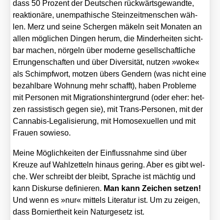
dass 50 Pro­zent der Deut­schen rück­wärts­ge­wand­te,
reak­tio­nä­re, unem­pa­thi­sche Stein­zeit­men­schen wäh­
len. Merz und sei­ne Scher­gen mäkeln seit Mona­ten an
allen mög­li­chen Din­gen her­um, die Min­der­hei­ten sicht­
bar machen, nör­geln über moder­ne gesell­schaft­li­che
Errun­gen­schaf­ten und über Diver­si­tät, nut­zen »woke«
als Schimpf­wort, mot­zen übers Gen­dern (was nicht eine
bezahl­ba­re Woh­nung mehr schafft), haben Pro­ble­me
mit Per­so­nen mit Migra­ti­ons­hin­ter­grund (oder eher: het­
zen ras­sis­tisch gegen sie), mit Trans-Per­so­nen, mit der
Can­na­bis-Lega­li­sie­rung, mit Homo­se­xu­el­len und mit
Frau­en sowie­so.
Mei­ne Mög­lich­kei­ten der Ein­fluss­nah­me sind über
Kreu­ze auf Wahl­zet­teln hin­aus gering. Aber es gibt wel­
che. Wer schreibt der bleibt, Spra­che ist mäch­tig und
kann Dis­kur­se defi­nie­ren.
Man kann Zei­chen set­zen!
Und wenn es »nur« mit­tels Lite­ra­tur ist. Um zu zei­gen,
dass Bor­niert­heit kein Natur­ge­setz ist.