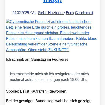
24.02.2025
• Von
Stefan Holzhauer
•
Buch
,
Gesellschaft
Ich schrieb am Sams­tag im Fedi­ver­se:
Ich ent­schei­de mich ob ich resi­gnie­re oder mich
noch­mal auf­raf­fen soll mor­gen nach 18:00 Uhr.
Spoi­ler: Es ist »auf­raf­fen« gewor­den.
Bei der gest­ri­gen Bun­des­tags­wahl hat sich gezeigt,