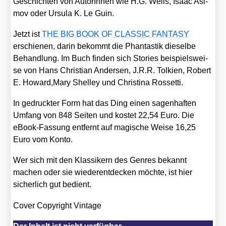
Geschich­­­ten von AutorIn­nen wie H.G. Wells, Isaac Asi­
mov oder Ursu­la K. Le Guin.
Jetzt ist
THE BIG BOOK OF CLASSIC FANTASY
erschie­nen, dar­in bekommt die Phan­tas­tik die­sel­be
Behand­lung. Im Buch fin­den sich Sto­ries bei­spiels­wei­
se von Hans Chris­ti­an Ander­sen, J.R.R. Tol­ki­en, Robert
E. Howard,Mary Shel­ley und Chris­ti­na Ros­set­ti.
In gedruck­ter Form hat das Ding einen sagen­haf­ten
Umfang von 848 Sei­ten und kos­tet 22,54 Euro. Die
eBook-Fas­­­sung ent­fernt auf magi­sche Wei­se 16,25
Euro vom Kon­to.
Wer sich mit den Klas­si­kern des Gen­res bekannt
machen oder sie wie­der­ent­de­cken möch­te, ist hier
sicher­lich gut bedient.
Cover Copy­right Vin­ta­ge