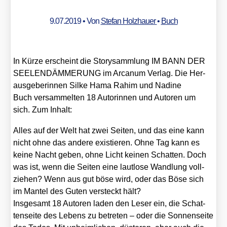
9.07.2019
• Von
Stefan Holzhauer
•
Buch
In Kür­ze erscheint die Sto­ry­samm­lung IM BANN DER
SEELENDÄMMERUNG im Arca­num Ver­lag. Die Her­
aus­ge­be­rin­nen Sil­ke Hama Rahim und Nadi­ne
Buch ver­sam­mel­ten 18 Autorin­nen und Autoren um
sich. Zum Inhalt:
Alles auf der Welt hat zwei Sei­ten, und das eine kann
nicht ohne das ande­re exis­tie­ren. Ohne Tag kann es
kei­ne Nacht geben, ohne Licht kei­nen Schat­ten. Doch
was ist, wenn die Sei­ten eine laut­lo­se Wand­lung voll­
zie­hen? Wenn aus gut böse wird, oder das Böse sich
im Man­tel des Guten ver­steckt hält?
Ins­ge­samt 18 Autoren laden den Leser ein, die Schat­
ten­sei­te des Lebens zu betre­ten – oder die Son­nen­sei­te