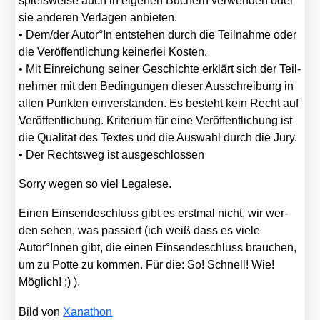
spiels­wei­se auch in eige­nen Büchern ver­wen­den oder
sie ande­ren Ver­la­gen anbie­ten.
• Dem/​der Autor°In ent­ste­hen durch die Teil­nah­me oder
die Ver­öf­fent­li­chung kei­ner­lei Kos­ten.
• Mit Ein­rei­chung sei­ner Geschich­te erklärt sich der Teil­
neh­mer mit den Bedin­gun­gen die­ser Aus­schrei­bung in
allen Punk­ten ein­ver­stan­den. Es besteht kein Recht auf
Ver­öf­fent­li­chung. Kri­te­ri­um für eine Ver­öf­fent­li­chung ist
die Qua­li­tät des Tex­tes und die Aus­wahl durch die Jury.
• Der Rechts­weg ist aus­ge­schlos­sen
Sor­ry wegen so viel Lega­le­se.
Einen Ein­sen­de­schluss gibt es erst­mal nicht, wir wer­
den sehen, was pas­siert (ich weiß dass es vie­le
Autor°Innen gibt, die einen Ein­sen­de­schluss brau­chen,
um zu Pot­te zu kom­men. Für die: So! Schnell! Wie!
Mög­lich! ;) ).
Bild von
Xan­athon