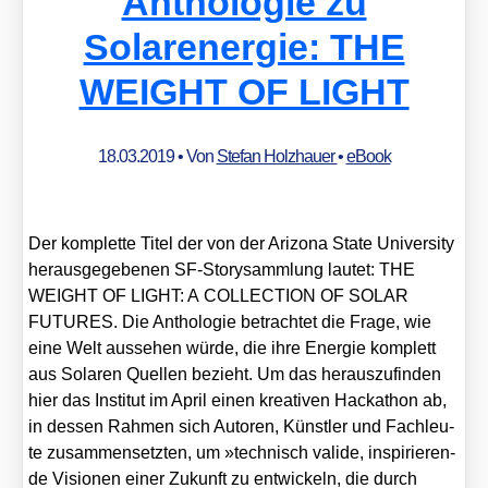
Anthologie zu
Solarenergie: THE
WEIGHT OF LIGHT
18.03.2019
• Von
Stefan Holzhauer
•
eBook
Der kom­plet­te Titel der von der Ari­zo­na Sta­te Uni­ver­si­ty
her­aus­ge­ge­be­nen SF-Sto­ry­samm­lung lau­tet: THE
WEIGHT OF LIGHT: A COLLECTION OF SOLAR
FUTURES. Die Antho­lo­gie betrach­tet die Fra­ge, wie
eine Welt aus­se­hen wür­de, die ihre Ener­gie kom­plett
aus Sola­ren Quel­len bezieht. Um das her­aus­zu­fin­den
hier das Insti­tut im April einen krea­ti­ven Hacka­thon ab,
in des­sen Rah­men sich Autoren, Künst­ler und Fach­leu­
te zusam­men­setz­ten, um »tech­nisch vali­de, inspi­rie­ren­
de Visio­nen einer Zukunft zu ent­wi­ckeln, die durch