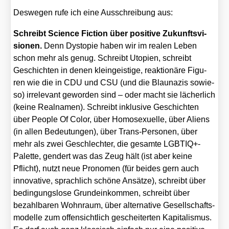
Des­we­gen rufe ich eine Aus­schrei­bung aus:
Schreibt Sci­ence Fic­tion über posi­ti­ve Zukunfts­vi­
sio­nen.
Denn Dys­to­pie haben wir im rea­len Leben
schon mehr als genug. Schreibt Uto­pien, schreibt
Geschich­ten in denen klein­geis­ti­ge, reak­tio­nä­re Figu­
ren wie die in CDU und CSU (und die Blau­na­zis sowie­
so) irrele­vant gewor­den sind – oder macht sie lächer­lich
(kei­ne Real­na­men). Schreibt inklu­si­ve Geschich­ten
über Peo­p­le Of Color, über Homo­se­xu­el­le, über Ali­ens
(in allen Bedeu­tun­gen), über Trans-Per­so­nen, über
mehr als zwei Geschlech­ter, die gesam­te LGBTIQ+-
Palette, gen­dert was das Zeug hält (ist aber kei­ne
Pflicht), nutzt neue Pro­no­men (für bei­des gern auch
inno­va­ti­ve, sprach­lich schö­ne Ansät­ze), schreibt über
bedin­gungs­lo­se Grund­ein­kom­men, schreibt über
bezahl­ba­ren Wohn­raum, über alter­na­ti­ve Gesell­schafts­
mo­del­le zum offen­sicht­lich geschei­ter­ten Kapi­ta­lis­mus.