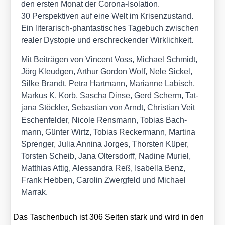
den ers­ten Monat der Coro­na-Iso­la­ti­on.
30 Per­spek­ti­ven auf eine Welt im Kri­sen­zu­stand.
Ein lite­ra­risch-phan­tas­ti­sches Tage­buch zwi­schen
rea­ler Dys­to­pie und erschre­cken­der Wirk­lich­keit.
Mit Bei­trä­gen von Vin­cent Voss, Micha­el Schmidt,
Jörg Kleud­gen, Arthur Gor­don Wolf, Nele Sickel,
Sil­ke Brandt, Petra Hart­mann, Mari­an­ne Labisch,
Mar­kus K. Korb, Sascha Din­se, Gerd Scherm, Tat­
ja­na Stöck­ler, Sebas­ti­an von Arndt, Chris­ti­an Veit
Eschen­fel­der, Nico­le Rens­mann, Tobi­as Bach­
mann, Gün­ter Wirtz, Tobi­as Recker­mann, Mar­ti­na
Spren­ger, Julia Anni­na Jor­ges, Thors­ten Küper,
Tors­ten Scheib, Jana Olters­dorff, Nadi­ne Muri­el,
Mat­thi­as Attig, Ales­san­dra Reß, Isa­bel­la Benz,
Frank Heb­ben, Caro­lin Zwerg­feld und Micha­el
Mar­rak.
Das Taschen­buch ist 306 Sei­ten stark und wird in den