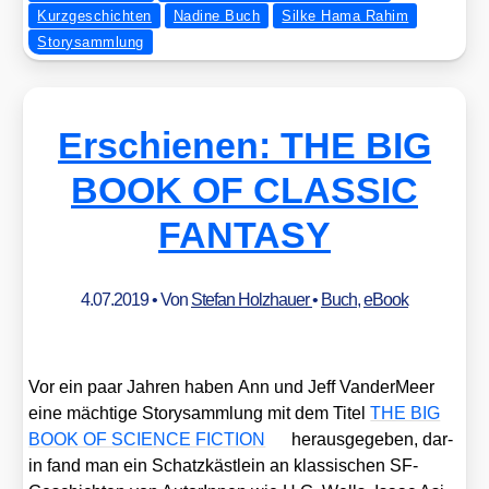
Kurzgeschichten
Nadine Buch
Silke Hama Rahim
Storysammlung
Erschienen: THE BIG
BOOK OF CLASSIC
FANTASY
4.07.2019
• Von
Stefan Holzhauer
•
Buch
,
eBook
Vor ein paar Jah­ren haben Ann und Jeff Van­der­Meer
eine mäch­ti­ge Sto­ry­samm­lung mit dem Titel
THE BIG
BOOK OF SCIENCE FICTION
her­aus­ge­ge­ben, dar­
in fand man ein Schatz­käst­lein an klas­si­schen SF-