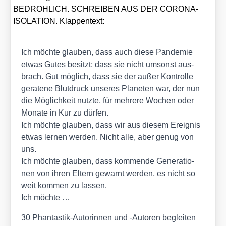
BEDROHLICH. SCHREIBEN AUS DER CORONA-
ISOLATION. Klap­pen­text:
Ich möch­te glau­ben, dass auch die­se Pan­de­mie
etwas Gutes besitzt; dass sie nicht umsonst aus­
brach. Gut mög­lich, dass sie der außer Kon­trol­le
gera­te­ne Blut­druck unse­res Pla­ne­ten war, der nun
die Mög­lich­keit nutz­te, für meh­re­re Wochen oder
Mona­te in Kur zu dür­fen.
Ich möch­te glau­ben, dass wir aus die­sem Ereig­nis
etwas ler­nen wer­den. Nicht alle, aber genug von
uns.
Ich möch­te glau­ben, dass kom­men­de Gene­ra­tio­
nen von ihren Eltern gewarnt wer­den, es nicht so
weit kom­men zu las­sen.
Ich möch­te …
30 Phan­tas­tik-Autorin­nen und ‑Autoren beglei­ten