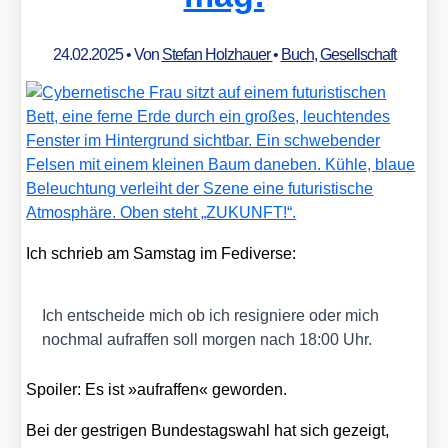
24.02.2025
• Von
Stefan Holzhauer
•
Buch
,
Gesellschaft
Ich schrieb am Sams­tag im Fedi­ver­se:
Ich ent­schei­de mich ob ich resi­gnie­re oder mich
noch­mal auf­raf­fen soll mor­gen nach 18:00 Uhr.
Spoi­ler: Es ist »auf­raf­fen« gewor­den.
Bei der gest­ri­gen Bun­des­tags­wahl hat sich gezeigt,