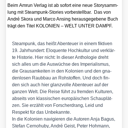
Beim Amrun Ver­lag ist ab sofort eine neue Sto­ry­samm­
lung mit Steam­punk-Sto­ries vor­be­stell­bar. Das von
André Sko­ra und Mar­co Ansing her­aus­ge­ge­be­ne Buch
trägt den Titel KOLONIEN – WELT UNTER DAMPF.
Steam­punk, das heißt Aben­teu­er in einem fik­ti­ven
19. Jahr­hun­dert: Elo­quen­te Hoch­kul­tur und ver­klär­
te His­to­rie. Hier nicht: In die­ser Antho­lo­gie dreht
sich alles um die Aus­wüch­se des Impe­ria­lis­mus,
die Grau­sam­kei­ten in den Kolo­nien und den gna­
den­lo­sen Raub­bau an Roh­stof­fen. Und doch fin­
den sich auch hier glanz­vol­le Aben­teu­er auf der
gan­zen Welt. Die Rei­se führt zu frem­den Kul­tu­ren,
abseits von klas­si­schen euro­päi­schen Schau­plät­
zen. Sie erzählt von For­scher­drang, Leid und
Respekt für das Unbe­kann­te.
In die Kolo­nien navi­gie­ren die Autoren Anja Bagus,
Ste­fan Cer­no­hu­by, André Geist, Peter Hoh­mann,