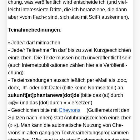
chung, was ver­öf­fent­lich wird ent­schei­de ich (und viel­
leicht inter­es­sier­te Drit­te, die ich her­an­zie­he, die dann
aber »vom Fach« sind, sich also mit Sci­Fi aus­ken­nen).
Tei­nah­me­be­di­nun­gen:
• Jede/​r darf mit­ma­chen
• Jede/​r Teilnehmer°In darf bis zu zwei Kurz­ge­schich­ten
ein­rei­chen. Die Tex­te müs­sen noch unver­öf­fent­licht sein
(auch Inter­net­pu­bli­ka­tio­nen zäh­len hier als Ver­öf­fent­li­
chung)
• Text­ein­sen­dun­gen aus­schließ­lich per eMail als .doc,
docx, .rtf- oder odt-Datei (bit­te kei­ne Norm­sei­ten!) an
zukunft[at]phantanews[dot]de
(bit­te das (at) durch
»@« und das [dot] durch ».« erset­zen)
• Geschich­ten bit­te mit
Che­vrons
(Guil­le­mets mit den
Spit­zen nach innen) statt Anfüh­rungs­zei­chen ein­rei­chen
(» «). Man kann die auto­ma­ti­sche Nut­zung von Che­
vrons in allen gän­gi­gen Text­ver­ar­bei­tungs­pro­gram­men