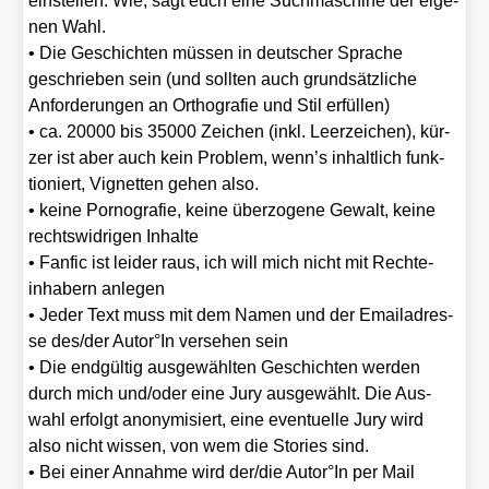
ein­stel­len. Wie, sagt euch eine Such­ma­schi­ne der eige­
nen Wahl.
• Die Geschich­ten müs­sen in deut­scher Spra­che
geschrie­ben sein (und soll­ten auch grund­sätz­li­che
Anfor­de­run­gen an Ortho­gra­fie und Stil erfül­len)
• ca. 20000 bis 35000 Zei­chen (inkl. Leer­zei­chen), kür­
zer ist aber auch kein Pro­blem, wenn’s inhalt­lich funk­
tio­niert, Vignet­ten gehen also.
• kei­ne Por­no­gra­fie, kei­ne über­zo­ge­ne Gewalt, kei­ne
rechts­wid­ri­gen Inhal­te
• Fan­fic ist lei­der raus, ich will mich nicht mit Rech­te­
inha­bern anle­gen
• Jeder Text muss mit dem Namen und der Email­adres­
se des/​der Autor°In ver­se­hen sein
• Die end­gül­tig aus­ge­wähl­ten Geschich­ten wer­den
durch mich und/​oder eine Jury aus­ge­wählt. Die Aus­
wahl erfolgt anony­mi­siert, eine even­tu­el­le Jury wird
also nicht wis­sen, von wem die Sto­ries sind.
• Bei einer Annah­me wird der/​die Autor°In per Mail