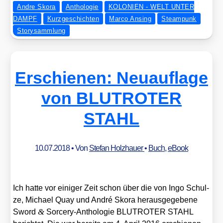
Andre Skora
Anthologie
KOLONIEN - WELT UNTER
DAMPF
Kurzgeschichten
Marco Ansing
Steampunk
Storysammlung
Erschienen: Neuauflage
von BLUTROTER
STAHL
10.07.2018
• Von
Stefan Holzhauer
•
Buch
,
eBook
Ich hat­te vor eini­ger Zeit schon über die von Ingo Schul­
ze, Micha­el Quay und André Sko­ra her­aus­ge­ge­be­ne
&
Sword
Sorcery-Antho­lo­gie BLUTROTER STAHL