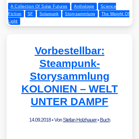
A Collection Of Solar Futures
Anthologie
Science
Fiction
SF
Solarpunk
Storysammlung
The Weight Of
Light
Vorbestellbar:
Steampunk-
Storysammlung
KOLONIEN – WELT
UNTER DAMPF
14.09.2018
• Von
Stefan Holzhauer
•
Buch