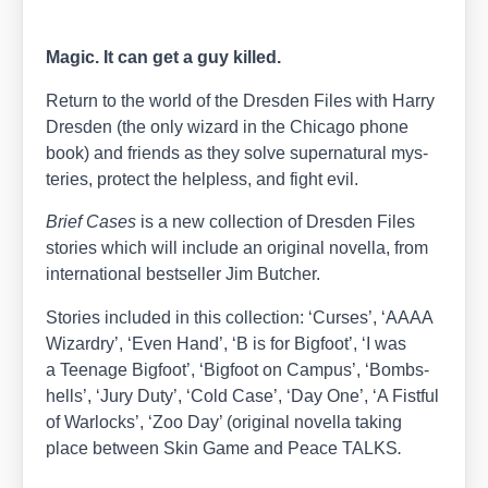
Magic. It can get a guy kil­led.
Return to the world of the Dres­den Files with Har­ry
Dres­den (the only wizard in the Chi­ca­go pho­ne
book) and fri­ends as they sol­ve super­na­tu­ral mys­
te­ries, pro­tect the hel­p­less, and fight evil.
Brief Cases
is a new coll­ec­tion of Dres­den Files
sto­ries which will include an ori­gi­nal novel­la, from
inter­na­tio­nal best­sel­ler Jim But­cher.
Sto­ries included in this coll­ec­tion: ‘Cur­ses’, ‘AAAA
Wizar­dry’, ‘Even Hand’, ‘B is for Big­foot’, ‘I was
a Teenage Big­foot’, ‘Big­foot on Cam­pus’, ‘Bomb­s­
hells’, ‘Jury Duty’, ‘Cold Case’, ‘Day One’, ‘A Fistful
of War­locks’, ‘Zoo Day’ (ori­gi­nal novel­la taking
place bet­ween
Skin Game
and
Peace TALKS
.