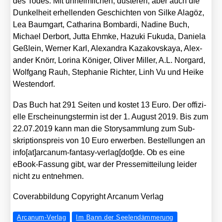
des Todes. Mit unheim­li­chen, düs­te­ren, aber auch die
Dun­kel­heit erhel­len­den Geschich­ten von Sil­ke Ala­göz,
Lea Baum­gart, Catha­ri­na Bom­bar­di, Nadi­ne Buch,
Micha­el Der­b­ort, Jut­ta Ehm­ke, Hazu­ki Fuku­da, Danie­la
Geß­lein, Wer­ner Karl, Alex­an­dra Kaza­kovs­ka­ya, Alex­
an­der Knörr, Lori­na Köni­ger, Oli­ver Mil­ler, A.L. Nor­gard,
Wolf­gang Rauh, Ste­pha­nie Rich­ter, Linh Vu und Hei­ke
Wes­ten­dorf.
Das Buch hat 291 Sei­ten und kos­tet 13 Euro. Der offi­zi­
el­le Erschei­nungs­ter­min ist der 1. August 2019. Bis zum
22.07.2019 kann man die Sto­ry­samm­lung zum Sub­
skrip­ti­ons­preis von 10 Euro erwer­ben. Bestel­lun­gen an
info[at]arcanum-fantasy-verlag[dot]de. Ob es eine
eBook-Fas­sung gibt, war der Pres­se­mit­tei­lung lei­der
nicht zu ent­neh­men.
Cover­ab­bil­dung Copy­right Arca­num Ver­lag
Arcanum-Verlag
Im Bann der Seelendämmerung