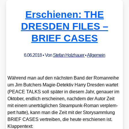
Erschienen: THE
DRESDEN FILES –
BRIEF CASES
6.06.2018
• Von
Stefan Holzhauer
•
Allgemein
Wäh­rend man auf den nächs­ten Band der Roman­rei­he
um Jim But­chers Magie-Detek­tiv Har­ry Dres­den war­tet
(PEACE TALKS soll spä­ter in die­sem Jahr, genau­er im
Okto­ber, end­lich erschei­nen, nach­dem der Autor Zeit
mit einem uner­träg­li­chen Steam­punk-Roman ver­plem­
pert hat­te), kann man die Zeit mit der Sto­ry­samm­lung
BRIEF CASES ver­trei­ben, die heu­te erschie­nen ist.
Klap­pen­text: