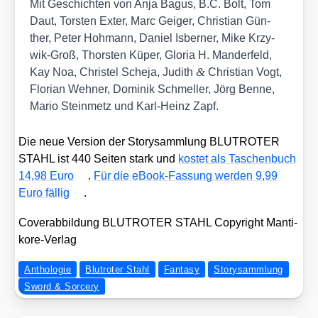
Mit Geschich­ten von Anja Bagus, B.C. Bolt, Tom
Daut, Tors­ten Exter, Marc Gei­ger, Chris­ti­an Gün­
ther, Peter Hoh­mann, Dani­el Isber­ner, Mike Krzy­
wik-Groß, Thors­ten Küper, Glo­ria H. Man­der­feld,
&
Kay Noa, Chris­tel Sche­ja, Judith
Chris­ti­an Vogt,
Flo­ri­an Weh­ner, Domi­nik Schmel­ler, Jörg Ben­ne,
Mario Stein­metz und Karl-Heinz Zapf.
Die neue Ver­si­on der Sto­ry­samm­lung BLUTROTER
STAHL ist 440 Sei­ten stark und
kos­tet als Taschen­buch
14,98 Euro
.
Für die eBook-Fas­sung wer­den 9,99
Euro fäl­lig
.
Cover­ab­bil­dung BLUTROTER STAHL Copy­right Man­ti­
ko­re-Ver­lag
Anthologie
Blutroter Stahl
Fantasy
Storysammlung
Sword & Sorcery