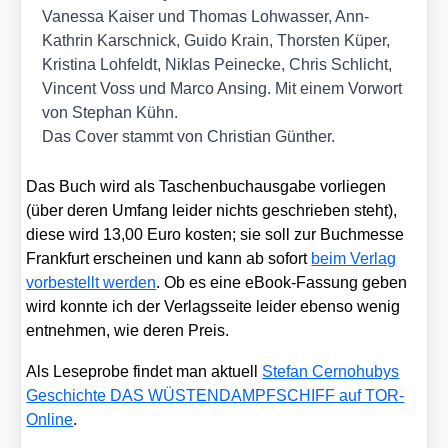
Vanes­sa Kai­ser und Tho­mas Loh­was­ser, Ann-
Kath­rin Kar­schnick, Gui­do Krain, Thors­ten Küper,
Kris­ti­na Loh­feldt, Niklas Peine­cke, Chris Schlicht,
Vin­cent Voss und Mar­co Ansing. Mit einem Vor­wort
von Ste­phan Kühn.
Das Cover stammt von Chris­ti­an Gün­ther.
Das Buch wird als Taschen­buch­aus­ga­be vor­lie­gen
(über deren Umfang lei­der nichts geschrie­ben steht),
die­se wird 13,00 Euro kos­ten; sie soll zur Buch­mes­se
Frank­furt erschei­nen und kann ab sofort
beim Ver­lag
vor­be­stellt wer­den
. Ob es eine eBook-Fas­sung geben
wird konn­te ich der Ver­lags­sei­te lei­der eben­so wenig
ent­neh­men, wie deren Preis.
Als Lese­pro­be fin­det man aktu­ell
Ste­fan Cer­no­hu­bys
Geschich­te DAS WÜSTENDAMPFSCHIFF auf TOR-
Online
.