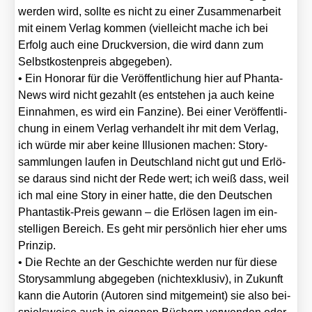
wer­den wird, soll­te es nicht zu einer Zusam­men­ar­beit
mit einem Ver­lag kom­men (viel­leicht mache ich bei
Erfolg auch eine Druck­ver­si­on, die wird dann zum
Selbst­kos­ten­preis abge­ge­ben).
• Ein Hono­rar für die Ver­öf­fent­li­chung hier auf Phan­ta­
News wird nicht gezahlt (es ent­ste­hen ja auch kei­ne
Ein­nah­men, es wird ein Fan­zine). Bei einer Ver­öf­fent­li­
chung in einem Ver­lag ver­han­delt ihr mit dem Ver­lag,
ich wür­de mir aber kei­ne Illu­sio­nen machen: Sto­ry­
samm­lun­gen lau­fen in Deutsch­land nicht gut und Erlö­
se dar­aus sind nicht der Rede wert; ich weiß dass, weil
ich mal eine Sto­ry in einer hat­te, die den Deut­schen
Phan­tas­tik-Preis gewann – die Erlö­sen lagen im ein­
stel­li­gen Bereich. Es geht mir per­sön­lich hier eher ums
Prin­zip.
• Die Rech­te an der Geschich­te wer­den nur für die­se
Sto­ry­samm­lung abge­ge­ben (nicht­ex­klu­siv), in Zukunft
kann die Autorin (Autoren sind mit­ge­meint) sie also bei­