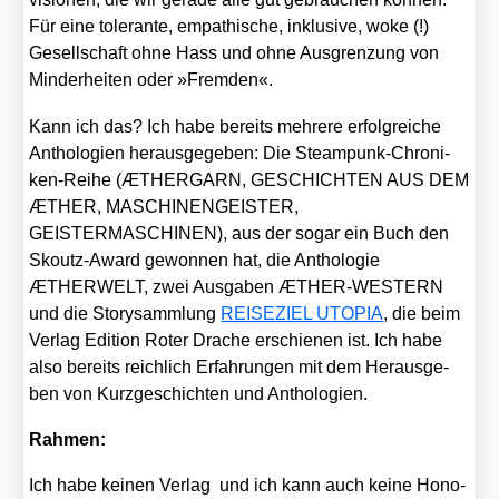
Für eine tole­ran­te, empa­thi­sche, inklu­si­ve, woke (!)
Gesell­schaft ohne Hass und ohne Aus­gren­zung von
Min­der­hei­ten oder »Frem­den«.
Kann ich das? Ich habe bereits meh­re­re erfolg­rei­che
Antho­lo­gien her­aus­ge­ge­ben: Die Steam­punk-Chro­ni­
ken-Rei­he (ÆTHERGARN, GESCHICHTEN AUS DEM
ÆTHER, MASCHINENGEISTER,
GEISTERMASCHINEN), aus der sogar ein Buch den
Skoutz-Award gewon­nen hat, die Antho­lo­gie
ÆTHERWELT, zwei Aus­ga­ben ÆTHER-WESTERN
und die Sto­ry­samm­lung
REISEZIEL UTOPIA
, die beim
Ver­lag Edi­ti­on Roter Dra­che erschie­nen ist. Ich habe
also bereits reich­lich Erfah­run­gen mit dem Her­aus­ge­
ben von Kurz­ge­schich­ten und Antho­lo­gien.
Rah­men:
Ich habe kei­nen Ver­lag und ich kann auch kei­ne Hono­