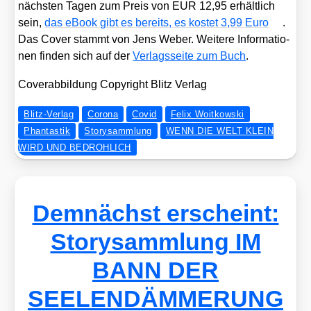
nächs­ten Tagen zum Preis von EUR 12,95 erhält­lich
sein,
das eBook gibt es bereits, es kos­tet 3,99 Euro
.
Das Cover stammt von Jens Weber. Wei­te­re Infor­ma­tio­
nen fin­den sich auf der
Ver­lags­sei­te zum Buch
.
Cover­ab­bil­dung Copy­right Blitz Ver­lag
Blitz-Verlag
Corona
Covid
Felix Woitkowski
Phantastik
Storysammlung
WENN DIE WELT KLEIN
WIRD UND BEDROHLICH
Demnächst erscheint:
Storysammlung IM
BANN DER
SEELENDÄMMERUNG