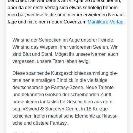
berich­tet. Die war bereits am 4. April 2016 erschie­nen,
aber da der ers­te Ver­lag sich etwas sch­ofe­lig benom­
men hat, wech­sel­te die nun in einer erwei­ter­ten Neu­auf­
la­ge und mit einem neu­en Cover zum
Man­ti­ko­re-Ver­lag
:
Wir sind der Schre­cken im Auge unse­rer Fein­de.
Wir sind das Wis­pern ihrer ver­lo­re­nen See­len. Wir
sind Blut und Stahl. Möget ihr unse­re Namen auch
ver­ges­sen, unse­re Taten leben ewig!
Die­se span­nen­de Kurz­ge­schich­ten­samm­lung bie­
tet einen ein­ma­li­gen Ein­blick in die viel­fäl­ti­ge
deutsch­spra­chi­ge Fan­ta­sy-Sze­ne. Neue Talen­te
und bekann­ten Grö­ßen der schrei­ben­den Zunft
prä­sen­tie­ren fan­tas­ti­sche Geschich­ten aus dem
&
sog. »Sword
Sorcery«-Genre. In 18 Kurz­ge­
schich­ten tref­fen mar­tia­li­sche Ele­men­te auf klas­si­
sche und düs­te­re Fan­ta­sy.