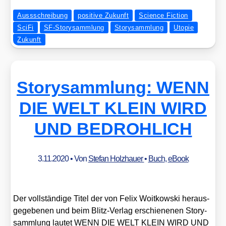
Aussschreibung
positive Zukunft
Science Fiction
SciFi
SF-Storysammlung
Storysammlung
Utopie
Zukunft
Storysammlung: WENN
DIE WELT KLEIN WIRD
UND BEDROHLICH
3.11.2020
• Von
Stefan Holzhauer
•
Buch
,
eBook
Der voll­stän­di­ge Titel der von Felix Woit­kow­ski her­aus­
ge­ge­be­nen und beim Blitz-Ver­lag erschie­ne­nen Sto­ry­
samm­lung lau­tet WENN DIE WELT KLEIN WIRD UND