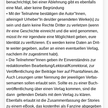
benach­rich­tigt, bei einer Ableh­nung gibt es eben­falls
eine Mail, aber kei­ne Begrün­dung
• Mit der Teil­nah­me bestä­ti­gen die Autor°Innen,
alleinige/​r Urheber°In des/​der gesen­de­ten Werke(s) zu
sein und dar­in kei­ne Rech­te Drit­ter zu ver­let­zen (wenn
ihr eine Geschich­te ein­reicht und die wird genom­men,
müsst ihr mir irgend­wie eine Mög­lich­keit geben, eure
Iden­ti­tät zu veri­fi­zie­ren. Es wer­den kei­ne Daten an Drit­
te wei­ter gege­ben, außer an einen even­tu­el­len Ver­lag,
nach­dem ihr zuge­stimmt habt).
• Die Teilnehmer°Innen geben ihr Ein­ver­ständ­nis zur
redak­tio­nel­len Bearbeitung/​Lektorat/​Korrektorat, zur
Ver­öf­fent­li­chung der Bei­trä­ge hier auf Phan​ta​News​.de.
Auch Lesun­gen unter Nen­nung der jewei­li­gen Ver­fas­
ser­na­men sol­len erlaubt sein. Soll­te es zu einer Buch­
ver­öf­fent­li­chung über einen Ver­lag kom­men, sind die
dann gel­ten­den Details mit dem Ver­lag zu klä­ren.
Eben­falls erlaubt ist die Zusam­men­fas­sung der Sto­ries
zu einem eBook, das kos­ten­frei als Fan­zine abge­ge­ben