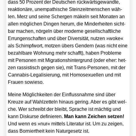
dass 50 Pro­zent der Deut­schen rück­wärts­ge­wand­te,
reak­tio­nä­re, unem­pa­thi­sche Stein­zeit­men­schen wäh­
len. Merz und sei­ne Scher­gen mäkeln seit Mona­ten an
allen mög­li­chen Din­gen her­um, die Min­der­hei­ten sicht­
bar machen, nör­geln über moder­ne gesell­schaft­li­che
Errun­gen­schaf­ten und über Diver­si­tät, nut­zen »woke«
als Schimpf­wort, mot­zen übers Gen­dern (was nicht eine
bezahl­ba­re Woh­nung mehr schafft), haben Pro­ble­me
mit Per­so­nen mit Migra­ti­ons­hin­ter­grund (oder eher: het­
zen ras­sis­tisch gegen sie), mit Trans-Per­so­nen, mit der
Can­na­bis-Lega­li­sie­rung, mit Homo­se­xu­el­len und mit
Frau­en sowie­so.
Mei­ne Mög­lich­kei­ten der Ein­fluss­nah­me sind über
Kreu­ze auf Wahl­zet­teln hin­aus gering. Aber es gibt wel­
che. Wer schreibt der bleibt, Spra­che ist mäch­tig und
kann Dis­kur­se defi­nie­ren.
Man kann Zei­chen set­zen!
Und wenn es »nur« mit­tels Lite­ra­tur ist. Um zu zei­gen,
dass Bor­niert­heit kein Natur­ge­setz ist.