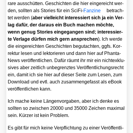
ra­re aus­schüt­ten. Geschich­ten die hier ein­ge­reicht wer­
den, soll­ten als Sto­ries für ein Sci­Fi-
Fan­zine
betrach­
tet wer­den (
aber viel­leicht inter­es­siert sich ja ein Ver­
lag dafür, der dar­aus ein Buch machen möch­te,
wenn genug Sto­ries ein­ge­gan­gen sind; inter­es­sier­
te Ver­la­ge dür­fen mich gern anspre­chen
). Ich wer­de
die ein­ge­reich­ten Geschich­ten begut­ach­ten, ggfs. Kor­
rek­tur lesen und lek­to­rie­ren und dann hier auf Phan­ta­
News ver­öf­fent­li­chen. Dafür räumt ihr mir ein nicht­ex­klu­
si­ves aber zeit­lich unbe­grenz­tes Ver­öf­fent­li­chungs­recht
ein, damit ich sie hier auf die­ser Sei­te zum Lesen, zum
Down­load und evtl. auch zusam­men­ge­fasst als eBook
ver­öf­fent­li­chen kann.
Ich mache kei­ne Län­gen­vor­ga­ben, aber ich den­ke es
soll­ten so zwi­schen 20000 und 35000 Zei­chen maxi­mal
sein. Kür­zer ist kein Pro­blem.
Es gibt für mich kei­ne Ver­pflich­tung zu einer Ver­öf­fent­li­