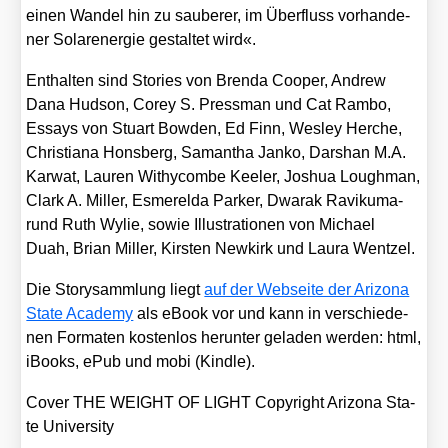
einen Wan­del hin zu sau­be­rer, im Über­fluss vor­han­de­
ner Solar­ener­gie gestal­tet wird«.
Ent­hal­ten sind Sto­ries von Bren­da Coo­per, Andrew
Dana Hud­son, Corey S. Press­man und Cat Ram­bo,
Essays von Stuart Bow­den, Ed Finn, Wes­ley Her­che,
Chris­tia­na Hons­berg, Saman­tha Jan­ko, Dar­shan M.A.
Kar­wat, Lau­ren Withy­com­be Kee­ler, Joshua Lough­man,
Clark A. Mil­ler, Esme­rel­da Par­ker, Dwarak Ravi­kuma­
rund Ruth Wylie, sowie Illus­tra­tio­nen von Micha­el
Duah, Bri­an Mil­ler, Kirs­ten New­kirk und Lau­ra Went­zel.
Die Sto­ry­samm­lung liegt
auf der Web­sei­te der Ari­zo­na
Sta­te Aca­de­my
als eBook vor und kann in ver­schie­de­
nen For­ma­ten kos­ten­los her­un­ter gela­den wer­den: html,
iBooks, ePub und mobi (Kind­le).
Cover THE WEIGHT OF LIGHT Copy­right Ari­zo­na Sta­
te Uni­ver­si­ty