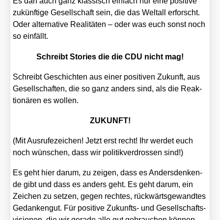
Es darf auch ganz klas­sisch ein­fach nur eine posi­ti­ve
zukünf­ti­ge Gesell­schaft sein, die das Welt­all erforscht.
Oder alter­na­ti­ve Rea­li­tä­ten – oder was euch sonst noch
so ein­fällt.
Schreibt Sto­ries die die CDU nicht mag!
Schreibt Geschich­ten aus einer posi­ti­ven Zukunft, aus
Gesell­schaf­ten, die so ganz anders sind, als die Reak­
tio­nä­ren es wol­len.
ZUKUNFT!
(Mit Aus­ru­fe­zei­chen! Jetzt erst recht! Ihr wer­det euch
noch wün­schen, dass wir poli­tik­ver­dros­sen sind!)
Es geht hier dar­um, zu zei­gen, dass es Anders­den­ken­
de gibt und dass es anders geht. Es geht dar­um, ein
Zei­chen zu set­zen, gegen rech­tes, rück­wärts­ge­wand­tes
Gedan­ken­gut. Für posi­ti­ve Zukunfts- und Gesell­schafts­
vi­sio­nen, die wir gera­de alle gut gebrau­chen kön­nen.