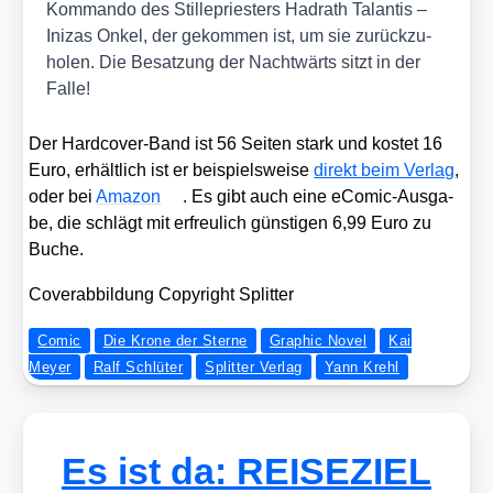
Kom­man­do des Stil­le­pries­ters Hadrath Talan­tis –
Ini­zas Onkel, der gekom­men ist, um sie zurück­zu­
ho­len. Die Besat­zung der Nacht­wärts sitzt in der
Fal­le!
Der Hard­co­ver-Band ist 56 Sei­ten stark und kos­tet 16
Euro, erhält­lich ist er bei­spiels­wei­se
direkt beim Ver­lag
,
oder bei
Ama­zon
. Es gibt auch eine eCo­mic-Aus­ga­
be, die schlägt mit erfreu­lich güns­ti­gen 6,99 Euro zu
Buche.
Cover­ab­bil­dung Copy­right Split­ter
Comic
Die Krone der Sterne
Graphic Novel
Kai
Meyer
Ralf Schlüter
Splitter Verlag
Yann Krehl
Es ist da: REISEZIEL