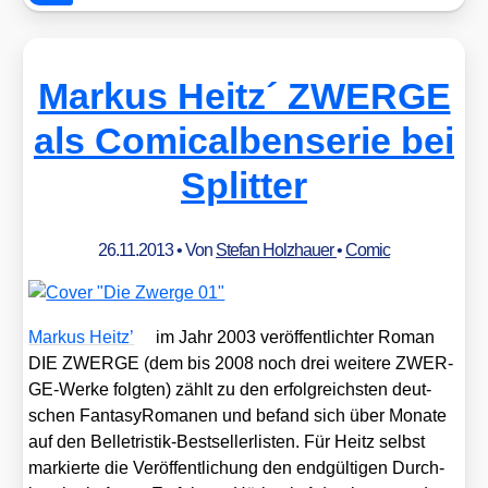
Markus Heitz´ ZWERGE
als Comicalbenserie bei
Splitter
26.11.2013
• Von
Stefan Holzhauer
•
Comic
Mar­kus Heitz’
im Jahr 2003 ver­öf­fent­lich­ter Roman
DIE ZWERGE (dem bis 2008 noch drei wei­te­re ZWER­
GE-Wer­ke folg­ten) zählt zu den erfolg­reichs­ten deut­
schen Fan­ta­sy­Ro­ma­nen und befand sich über Mona­te
auf den Bel­le­tris­tik-Best­sel­ler­lis­ten. Für Heitz selbst
mar­kier­te die Ver­öf­fent­li­chung den end­gül­ti­gen Durch­