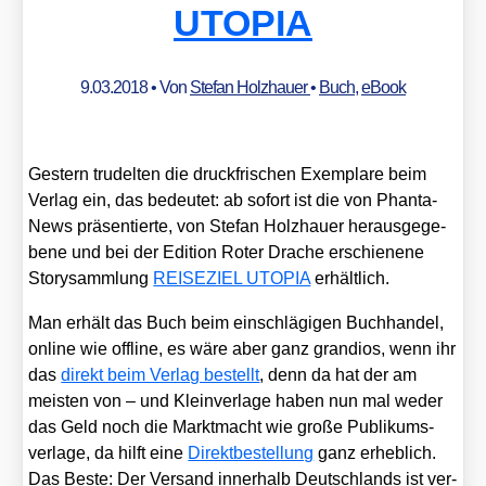
UTOPIA
9.03.2018
• Von
Stefan Holzhauer
•
Buch
,
eBook
Ges­tern tru­del­ten die druck­fri­schen Exem­pla­re beim
Ver­lag ein, das bedeu­tet: ab sofort ist die von Phan­ta­
News prä­sen­tier­te, von Ste­fan Holz­hau­er her­aus­ge­ge­
be­ne und bei der Edi­ti­on Roter Dra­che erschie­ne­ne
Sto­ry­samm­lung
REISEZIEL UTOPIA
erhält­lich.
Man erhält das Buch beim ein­schlä­gi­gen Buch­han­del,
online wie off­line, es wäre aber ganz gran­di­os, wenn ihr
das
direkt beim Ver­lag bestellt
, denn da hat der am
meis­ten von – und Klein­ver­la­ge haben nun mal weder
das Geld noch die Markt­macht wie gro­ße Publi­kums­
ver­la­ge, da hilft eine
Direkt­be­stel­lung
ganz erheb­lich.
Das Bes­te: Der Ver­sand inner­halb Deutsch­lands ist ver­