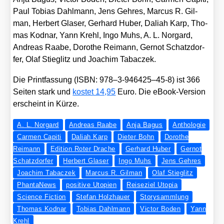
Paul Tobi­as Dah­l­mann, Jens Geh­res, Mar­cus R. Gil­
man, Her­bert Gla­ser, Ger­hard Huber, Daliah Karp, Tho­
mas Kod­nar, Yann Krehl, Ingo Muhs, A. L. Nor­gard,
Andre­as Raa­be, Doro­the Rei­mann, Ger­not Schatz­dor­
fer, Olaf Stieg­litz und Joa­chim Tabac­zek.
Die Print­fas­sung (ISBN: 978–3‑946425–45‑8) ist 366
Sei­ten stark und
kos­tet 14,95
Euro. Die eBook-Ver­si­on
erscheint in Kür­ze.
A. L. Norgard
Andreas Raabe
Anja Bagus
Anthologie
Carmen Capiti
Daliah Karp
Dieter Bohn
Dorothe
Reimann
Edition Roter Drache
Gerhard Huber
Gernot
Schatzdorfer
Herbert Glaser
Ingo Muhs
Jens Gehres
Joachim Tabaczek
Marcus R. Gilman
Olaf Stieglitz
PhantaNews
positive Utopien
Reiseziel Utopia
Science Fiction
Stefan Holzhauer
Storysammlung
Thomas Kodnar
Tobias Dahlmann
Victor Boden
Yann
Krehl