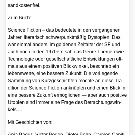
sand­kos­ten­frei.
Zum Buch:
Sci­ence Fic­tion – das bedeu­te­te in den ver­gan­ge­nen
Jah­ren lite­ra­risch schwer­punkt­mä­ßig Dys­to­pien. Das
war ein­mal anders, im gol­de­nen Zeit­al­ter der SF und
auch noch in den 1970ern sah das Gen­re The­men wie
Tech­no­lo­gie oder gesell­schaft­li­che Ent­wick­lun­gen oft­
mals aus einem posi­ti­ven Blick­win­kel, beschrieb ein
lebens­wer­te, eine bes­se­re Zukunft. Die vor­lie­gen­de
Samm­lung von Kurz­ge­schich­ten möch­te an die­se Tra­
di­ti­on der Sci­ence Fic­tion anknüp­fen und einen Blick in
eine bes­se­re Zukunft ermög­li­chen — aber auch posi­ti­ve
Uto­pien sind immer eine Fra­ge des Betrach­tungs­win­
kels …
Mit Geschich­ten von:
Anja Bagus, Vic­tor Boden, Die­ter Bohn, Car­men Capi­ti,