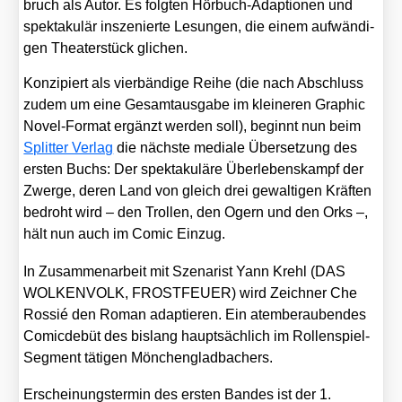
bruch als Autor. Es folg­ten Hör­buch-Adap­tio­nen und
spek­ta­ku­lär insze­nier­te Lesun­gen, die einem auf­wän­di­
gen Thea­ter­stück gli­chen.
Kon­zi­piert als vier­bän­di­ge Rei­he (die nach Abschluss
zudem um eine Gesamt­aus­ga­be im klei­ne­ren Gra­phic
Novel-For­mat ergänzt wer­den soll), beginnt nun beim
Split­ter Ver­lag
die nächs­te media­le Über­set­zung des
ers­ten Buchs: Der spek­ta­ku­lä­re Über­le­bens­kampf der
Zwer­ge, deren Land von gleich drei gewal­ti­gen Kräf­ten
bedroht wird – den Trol­len, den Ogern und den Orks –,
hält nun auch im Comic Ein­zug.
In Zusam­men­ar­beit mit Sze­na­rist Yann Krehl (DAS
WOLKENVOLK, FROSTFEUER) wird Zeich­ner Che
Ros­sié den Roman adap­tie­ren. Ein atem­be­rau­ben­des
Comic­de­büt des bis­lang haupt­säch­lich im Rol­len­spiel-
Seg­ment täti­gen Mön­chen­glad­ba­chers.
Erschei­nungs­ter­min des ers­ten Ban­des ist der 1.