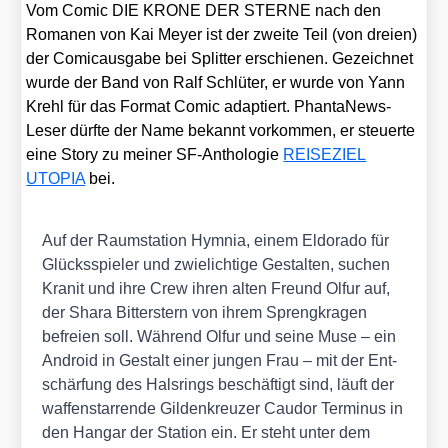
Vom Comic DIE KRONE DER STERNE nach den
Roma­nen von Kai Mey­er ist der zwei­te Teil (von drei­en)
der Comic­aus­ga­be bei Split­ter erschie­nen. Gezeich­net
wur­de der Band von Ralf Schlü­ter, er wur­de von Yann
Krehl für das For­mat Comic adap­tiert. Phan­ta­News-
Leser dürf­te der Name bekannt vor­kom­men, er steu­er­te
eine Sto­ry zu mei­ner SF-Antho­lo­gie
REISEZIEL
UTOPIA
bei.
Auf der Raum­sta­ti­on Hym­nia, einem Eldo­ra­do für
Glücks­spie­ler und zwie­lich­ti­ge Gestal­ten, suchen
Kra­nit und ihre Crew ihren alten Freund Olfur auf,
der Sha­ra Bit­ter­stern von ihrem Spreng­kra­gen
befrei­en soll. Wäh­rend Olfur und sei­ne Muse – ein
Android in Gestalt einer jun­gen Frau – mit der Ent­
schär­fung des Hals­rings beschäf­tigt sind, läuft der
waf­fen­star­ren­de Gil­den­kreu­zer Cau­dor Ter­mi­nus in
den Han­gar der Sta­ti­on ein. Er steht unter dem