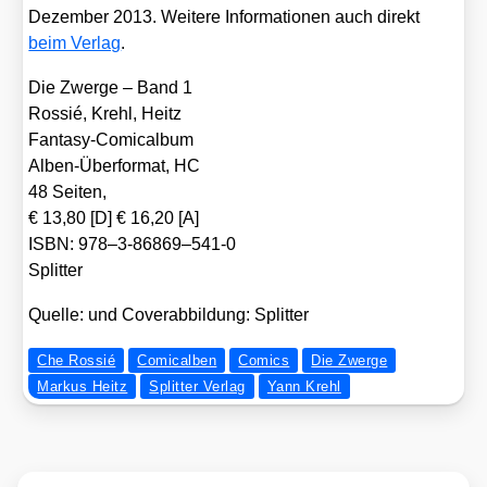
Dezem­ber 2013. Wei­te­re Infor­ma­tio­nen auch direkt
beim Ver­lag
.
Die Zwer­ge – Band 1
Ros­sié, Krehl, Heitz
Fan­ta­sy-Comic­al­bum
Alben-Über­for­mat, HC
48 Sei­ten,
€ 13,80 [D] € 16,20 [A]
ISBN: 978–3‑86869–541‑0
Split­ter
Quel­le: und Cover­ab­bil­dung: Split­ter
Che Rossié
Comicalben
Comics
Die Zwerge
Markus Heitz
Splitter Verlag
Yann Krehl