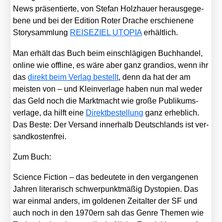
News prä­sen­tier­te, von Ste­fan Holz­hau­er her­aus­ge­ge­
be­ne und bei der Edi­ti­on Roter Dra­che erschie­ne­ne
Sto­ry­samm­lung
REISEZIEL UTOPIA
erhält­lich.
Man erhält das Buch beim ein­schlä­gi­gen Buch­han­del,
online wie off­line, es wäre aber ganz gran­di­os, wenn ihr
das
direkt beim Ver­lag bestellt
, denn da hat der am
meis­ten von – und Klein­ver­la­ge haben nun mal weder
das Geld noch die Markt­macht wie gro­ße Publi­kums­
ver­la­ge, da hilft eine
Direkt­be­stel­lung
ganz erheb­lich.
Das Bes­te: Der Ver­sand inner­halb Deutsch­lands ist ver­
sand­kos­ten­frei.
Zum Buch:
Sci­ence Fic­tion – das bedeu­te­te in den ver­gan­ge­nen
Jah­ren lite­ra­risch schwer­punkt­mä­ßig Dys­to­pien. Das
war ein­mal anders, im gol­de­nen Zeit­al­ter der SF und
auch noch in den 1970ern sah das Gen­re The­men wie