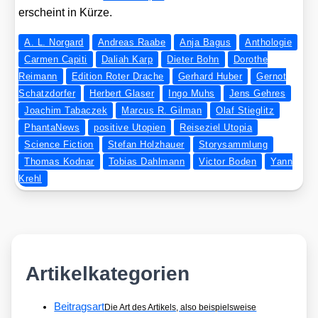
erscheint in Kür­ze.
A. L. Norgard
Andreas Raabe
Anja Bagus
Anthologie
Carmen Capiti
Daliah Karp
Dieter Bohn
Dorothe
Reimann
Edition Roter Drache
Gerhard Huber
Gernot
Schatzdorfer
Herbert Glaser
Ingo Muhs
Jens Gehres
Joachim Tabaczek
Marcus R. Gilman
Olaf Stieglitz
PhantaNews
positive Utopien
Reiseziel Utopia
Science Fiction
Stefan Holzhauer
Storysammlung
Thomas Kodnar
Tobias Dahlmann
Victor Boden
Yann
Krehl
Artikelkategorien
Beitragsart
Die Art des Artikels, also beispielsweise