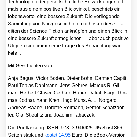
Tech­no­lo­gie oder gesell­schaft­li­che Ent­wick­lun­gen oft­
mals aus einem posi­ti­ven Blick­win­kel, beschrieb ein
lebens­wer­te, eine bes­se­re Zukunft. Die vor­lie­gen­de
Samm­lung von Kurz­ge­schich­ten möch­te an die­se Tra­
di­ti­on der Sci­ence Fic­tion anknüp­fen und einen Blick in
eine bes­se­re Zukunft ermög­li­chen — aber auch posi­ti­ve
Uto­pien sind immer eine Fra­ge des Betrach­tungs­win­
kels …
Mit Geschich­ten von:
Anja Bagus, Vic­tor Boden, Die­ter Bohn, Car­men Capi­ti,
Paul Tobi­as Dah­l­mann, Jens Geh­res, Mar­cus R. Gil­
man, Her­bert Gla­ser, Ger­hard Huber, Daliah Karp, Tho­
mas Kod­nar, Yann Krehl, Ingo Muhs, A. L. Nor­gard,
Andre­as Raa­be, Doro­the Rei­mann, Ger­not Schatz­dor­
fer, Olaf Stieg­litz und Joa­chim Tabac­zek.
Die Print­fas­sung (ISBN: 978–3‑946425–45‑8) ist 366
Sei­ten stark und
kos­tet 14,95
Euro. Die eBook-Ver­si­on