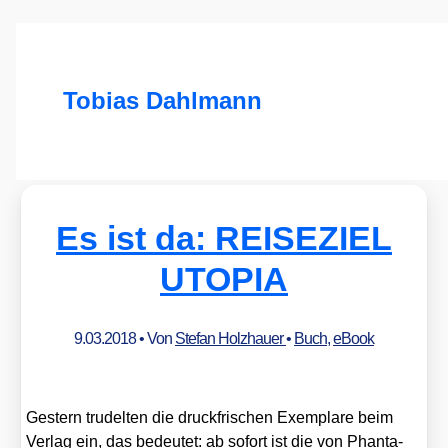
Tobias Dahlmann
Es ist da: REISEZIEL
UTOPIA
9.03.2018
• Von
Stefan Holzhauer
•
Buch
,
eBook
Ges­tern tru­del­ten die druck­fri­schen Exem­pla­re beim
Ver­lag ein, das bedeu­tet: ab sofort ist die von Phan­ta­