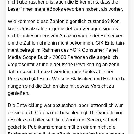
nicht über­ra­schend ist auch die Erkennt­nis, dass die
Leser°Innen mehr eBooks erwor­ben haben, als vor­her.
Wie kom­men die­se Zah­len eigent­lich zustan­de? Kon­
kre­te Umsatz­zah­len, gemel­det von Ver­la­gen sind es
nicht, ins­be­son­de­re von Ama­zon wür­de der Bör­sen­ver­
ein die Zah­len ohne­hin nicht bekom­men. GfK Enter­tain­
ment befragt im Rah­men des »GfK Con­su­mer Panel
Media*Scope Buch« 20000 Per­so­nen die angeb­lich
»reprä­sen­ta­tiv für die deut­sche Bevöl­ke­rung ab zehn
Jah­ren« sind. Erfasst wer­den nur eBooks ab einen
Preis von 0,49 Euro. Wie alle Sta­tis­ti­ken und Hoch­rech­
nun­gen sind die Zah­len also mit etwas Vor­sicht zu
genie­ßen.
Die Ent­wick­lung war abzu­se­hen, aber letzt­end­lich wur­
de sie durch Coro­na nur beschleu­nigt. Die Vor­tei­le von
eBooks sind offen­sicht­lich: Zoom der Sei­ten, schnell
gedreh­te Publi­kums­ro­ma­ne mül­len einem nicht die