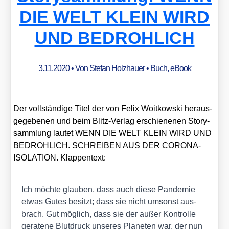
ler
DIE WELT KLEIN WIRD
in
UND BEDROHLICH
Not
3.11.2020
• Von
Stefan Holzhauer
•
Buch
,
eBook
Der voll­stän­di­ge Titel der von Felix Woit­kow­ski her­aus­
ge­ge­be­nen und beim Blitz-Ver­lag erschie­ne­nen Sto­ry­
samm­lung lau­tet WENN DIE WELT KLEIN WIRD UND
BEDROHLICH. SCHREIBEN AUS DER CORONA-
ISOLATION. Klap­pen­text:
Ich möch­te glau­ben, dass auch die­se Pan­de­mie
etwas Gutes besitzt; dass sie nicht umsonst aus­
brach. Gut mög­lich, dass sie der außer Kon­trol­le
gera­te­ne Blut­druck unse­res Pla­ne­ten war, der nun