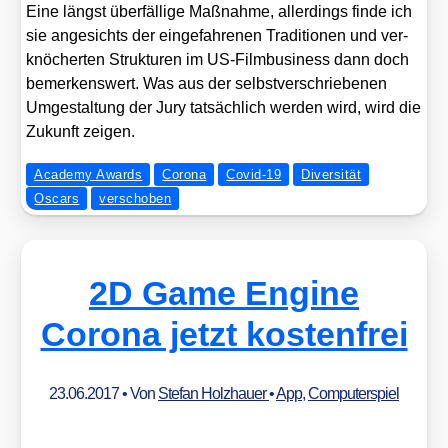
Eine längst über­fäl­li­ge Maß­nah­me, aller­dings fin­de ich
sie ange­sichts der ein­ge­fah­re­nen Tra­di­tio­nen und ver­
knö­cher­ten Struk­tu­ren im US-Film­busi­ness dann doch
bemer­kens­wert. Was aus der selbst­ver­schrie­be­nen
Umge­stal­tung der Jury tat­säch­lich wer­den wird, wird die
Zukunft zei­gen.
Academy Awards
Corona
Covid-19
Diversität
Oscars
verschoben
2D Game Engine
Corona jetzt kostenfrei
23.06.2017
• Von
Stefan Holzhauer
•
App
,
Computerspiel