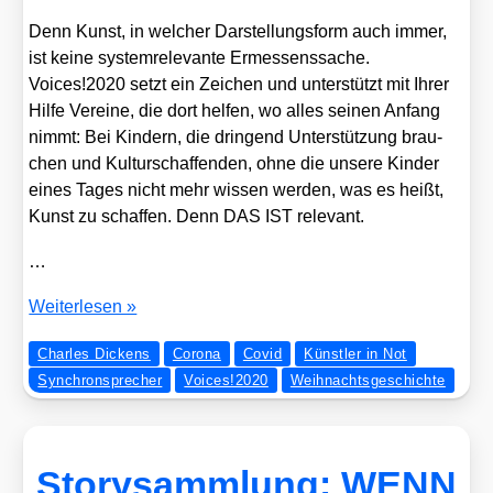
Denn Kunst, in wel­cher Dar­stel­lungs­form auch immer,
ist kei­ne sys­tem­re­le­van­te Ermes­sens­sa­che.
Voices!2020 setzt ein Zei­chen und unter­stützt mit Ihrer
Hil­fe Ver­ei­ne, die dort hel­fen, wo alles sei­nen Anfang
nimmt: Bei Kin­dern, die drin­gend Unter­stüt­zung brau­
chen und Kul­tur­schaf­fen­den, ohne die unse­re Kin­der
eines Tages nicht mehr wis­sen wer­den, was es heißt,
Kunst zu schaf­fen. Denn DAS IST rele­vant.
…
Voices!2020
Wei­ter­le­sen »
–
Charles Dickens
Corona
Covid
Künstler in Not
Unse­
Synchronsprecher
Voices!2020
Weihnachtsgeschichte
re
Stim­
men
für
Storysammlung: WENN
Künst­