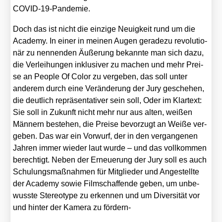
COVID-19-Pan­de­mie.
Doch das ist nicht die ein­zi­ge Neu­ig­keit rund um die
Aca­de­my. In einer in mei­nen Augen gera­de­zu revo­lu­tio­
när zu nen­nen­den Äuße­rung bekann­te man sich dazu,
die Ver­lei­hun­gen inklu­si­ver zu machen und mehr Prei­
se an Peo­p­le Of Color zu ver­ge­ben, das soll unter
ande­rem durch eine Ver­än­de­rung der Jury gesche­hen,
die deut­lich reprä­sen­ta­ti­ver sein soll, Oder im Klar­text:
Sie soll in Zukunft nicht mehr nur aus alten, wei­ßen
Män­nern bestehen, die Prei­se bevor­zugt an Wei­ße ver­
ge­ben. Das war ein Vor­wurf, der in den ver­gan­ge­nen
Jah­ren immer wie­der laut wur­de – und das voll­kom­men
berech­tigt. Neben der Erneue­rung der Jury soll es auch
Schu­lungs­maß­nah­men für Mit­glie­der und Ange­stell­te
der Aca­de­my sowie Film­schaf­fen­de geben, um unbe­
wuss­te Ste­reo­ty­pe zu erken­nen und um Diver­si­tät vor
und hin­ter der Kame­ra zu för­dern-