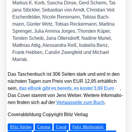
Mar­kus K. Korb, Sascha Din­se, Gerd Scherm, Tat­
ja­na Stöck­ler, Sebas­ti­an von Arndt, Chris­ti­an Veit
Eschen­fel­der, Nico­le Rens­mann, Tobi­as Bach­
mann, Gün­ter Wirtz, Tobi­as Recker­mann, Mar­ti­na
Spren­ger, Julia Anni­na Jor­ges, Thors­ten Küper,
Tors­ten Scheib, Jana Olters­dorff, Nadi­ne Muri­el,
Mat­thi­as Attig, Ales­san­dra Reß, Isa­bel­la Benz,
Frank Heb­ben, Caro­lin Zwerg­feld und Micha­el
Mar­rak.
Das Taschen­buch ist 306 Sei­ten stark und wird in den
nächs­ten Tagen zum Preis von EUR 12,95 erhält­lich
sein,
das eBook gibt es bereits, es kos­tet 3,99 Euro
.
Das Cover stammt von Jens Weber. Wei­te­re Infor­ma­tio­
nen fin­den sich auf der
Ver­lags­sei­te zum Buch
.
Cover­ab­bil­dung Copy­right Blitz Ver­lag
Blitz-Verlag
Corona
Covid
Felix Woitkowski