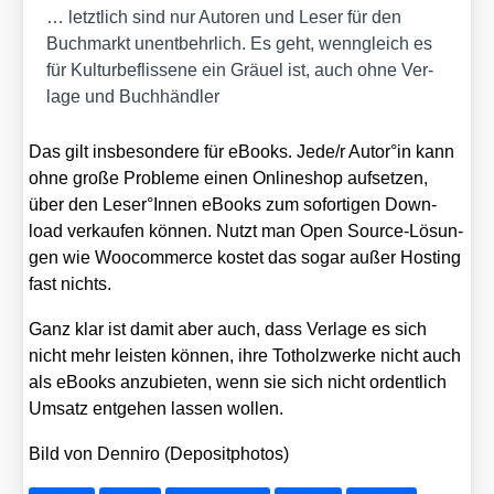
… letzt­lich sind nur Autoren und Leser für den
Buch­markt unent­behr­lich. Es geht, wenn­gleich es
für Kul­tur­be­flis­se­ne ein Gräu­el ist, auch ohne Ver­
la­ge und Buch­händ­ler
Das gilt ins­be­son­de­re für eBooks. Jede/​r Autor°in kann
ohne gro­ße Pro­ble­me einen Online­shop auf­set­zen,
über den Leser°Innen eBooks zum sofor­ti­gen Down­
load ver­kau­fen kön­nen. Nutzt man Open Source-Lösun­
gen wie Woo­com­mer­ce kos­tet das sogar außer Hos­ting
fast nichts.
Ganz klar ist damit aber auch, dass Ver­la­ge es sich
nicht mehr leis­ten kön­nen, ihre Tot­holz­wer­ke nicht auch
als eBooks anzu­bie­ten, wenn sie sich nicht ordent­lich
Umsatz ent­ge­hen las­sen wol­len.
Bild von Den­ni­ro (Depo­sit­pho­tos)