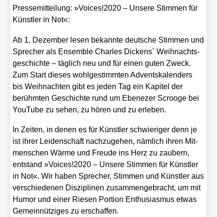
Pres­se­mit­tei­lung: »Voices!2020 – Unse­re Stim­men für
Künst­ler in Not«:
Ab 1. Dezem­ber lesen bekann­te deut­sche Stim­men und
Spre­cher als Ensem­ble Charles Dickens´ Weih­nachts­
ge­schich­te – täg­lich neu und für einen guten Zweck.
Zum Start die­ses wohl­ge­stimm­ten Advents­ka­len­ders
bis Weih­nach­ten gibt es jeden Tag ein Kapi­tel der
berühm­ten Geschich­te rund um Ebe­ne­zer Scr­oo­ge bei
You­Tube zu sehen, zu hören und zu erle­ben.
In Zei­ten, in denen es für Künst­ler schwie­ri­ger denn je
ist ihrer Lei­den­schaft nach­zu­ge­hen, näm­lich ihren Mit­
men­schen Wär­me und Freu­de ins Herz zu zau­bern,
ent­stand »Voices!2020 – Unse­re Stim­men für Künst­ler
in Not«. Wir haben Spre­cher, Stim­men und Künst­ler aus
ver­schie­de­nen Dis­zi­pli­nen zusam­men­ge­bracht, um mit
Humor und einer Rie­sen Por­ti­on Enthu­si­as­mus etwas
Gemein­nüt­zi­ges zu erschaf­fen.