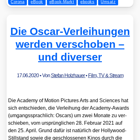
Corona
eBook
eBook-Markt
ebooks
Umsatz
Die Oscar-Verleihungen
werden verschoben –
und diverser
17.06.2020
• Von
Stefan Holzhauer
•
Film, TV & Stream
Die Aca­de­my of Moti­on Pic­tures Arts and Sci­en­ces hat
sich ent­schie­den, die Ver­lei­hung der Aca­de­my-Awards
(umgangs­sprach­lich: Oscars) um zwei Mona­te zu ver­
schie­ben, vom ursprüng­li­chen 28. Febru­ar 2021 auf
den 25. April. Grund dafür ist natür­lich der Hol­ly­wood-
Still­stand sowie die geschlos­se­nen Kinos durch die