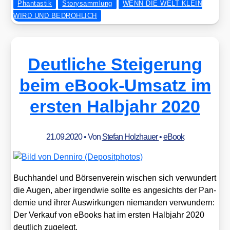
Phantastik
Storysammlung
WENN DIE WELT KLEIN
WIRD UND BEDROHLICH
Deutliche Steigerung
beim eBook-Umsatz im
ersten Halbjahr 2020
21.09.2020
• Von
Stefan Holzhauer
•
eBook
Buch­han­del und Bör­sen­ver­ein wischen sich ver­wun­dert
die Augen, aber irgend­wie soll­te es ange­sichts der Pan­
de­mie und ihrer Aus­wir­kun­gen nie­man­den ver­wun­dern:
Der Ver­kauf von eBooks hat im ers­ten Halb­jahr 2020
deut­lich zuge­legt.