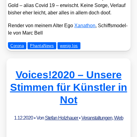
Gold – ali­as Covid 19 – erwischt. Kei­ne Sor­ge, Ver­lauf
bis­her eher leicht, aber alles in allem doch doof.
Ren­der von mei­nem Alter Ego
Xan­athon
, Schiffs­mo­del­
le von Marc Bell
Corona
PhantaNews
wenig los
Voices!2020 – Unsere
Stimmen für Künstler in
Not
1.12.2020
• Von
Stefan Holzhauer
•
Veranstaltungen
,
Web