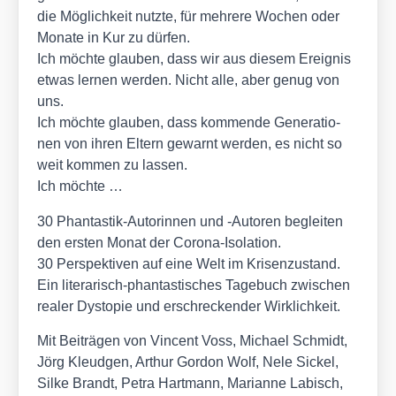
die Mög­lich­keit nutz­te, für meh­re­re Wochen oder
Mona­te in Kur zu dür­fen.
Ich möch­te glau­ben, dass wir aus die­sem Ereig­nis
etwas ler­nen wer­den. Nicht alle, aber genug von
uns.
Ich möch­te glau­ben, dass kom­men­de Gene­ra­tio­
nen von ihren Eltern gewarnt wer­den, es nicht so
weit kom­men zu las­sen.
Ich möch­te …
30 Phan­tas­tik-Autorin­nen und ‑Autoren beglei­ten
den ers­ten Monat der Coro­na-Iso­la­ti­on.
30 Per­spek­ti­ven auf eine Welt im Kri­sen­zu­stand.
Ein lite­ra­risch-phan­tas­ti­sches Tage­buch zwi­schen
rea­ler Dys­to­pie und erschre­cken­der Wirk­lich­keit.
Mit Bei­trä­gen von Vin­cent Voss, Micha­el Schmidt,
Jörg Kleud­gen, Arthur Gor­don Wolf, Nele Sickel,
Sil­ke Brandt, Petra Hart­mann, Mari­an­ne Labisch,