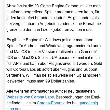
Ab sofort ist die 2D Game Engi­ne Coro­na, mit der man
platt­form­über­grei­fend Spie­le pro­gram­mie­ren kann, für
jeden kos­ten­frei her­un­ter zu laden. Es gibt anders als
bei ver­gleich­ba­ren Ange­bo­ten zudem kei­ne Ein­nah­me­
gren­ze, ab der man Lizenz­ge­büh­ren zah­len muss.
Es gibt die Engi­ne für Win­dows (mit der man dann
Spie­le für Android und Win­dows pro­gram­mie­ren kann)
und MacOS (mit der Ver­si­on rea­li­siert man Games für
iOS und MacOS). Sie ist LUA-basiert, kommt mit reich­
lich APIs und kann über Plug­ins erwei­tert wer­den. Geld
will Coro­na Labs ab sofort über Plug­ins und Sup­port
ver­die­nen. Will man bei­spiels­wei­se den Splash­screen
los­wer­den, muss man 99 Dol­lar zah­len.
Alle wei­te­ren Infor­ma­tio­nen auf der neu gestal­te­ten
Web­sei­te von Coro­na Labs
. Bespre­chun­gen der Engi­
ne fin­den sich im
Coro­na-Forum
oder bei
game​de​sig​
ning​.org
.