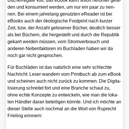
Bücher­re­ga­le voll, das eBook kann sofort her­un­ter gela­
den und kon­su­miert wer­den, um nur ein paar zu nen­
nen. Bei einem jah­re­lang genutz­ten eRea­der ist bei
eBooks auch der öko­lo­gi­sche Foot­print nach kur­zer
Zeit, bzw. der Anzahl gele­se­ner Bücher, deut­lich bes­ser
als bei Büchern, die her­ge­stellt und durch die Repu­blik
gekarrt wer­den müs­sen, vom Strom­ver­brauch und
ande­ren Neben­fak­to­ren im Buch­la­den haben wir da
noch gar nicht gespro­chen.
Für Buch­lä­den ist das natür­lich eine sehr schlech­te
Nach­richt: Leser wan­dern vom Print­buch ab zum eBook
und schei­nen auch nicht zurück zu kom­men. Die Digi­ta­
li­sie­rung schrei­tet fort und eine Bran­che schaut zu,
ohne ech­te Kon­zep­te zu ent­wi­ckeln, wie man die loka­
len Händ­ler dar­an betei­li­gen könn­te. Und ich möch­te an
die­ser Stel­le auch noch­mal an die Wort von Ruprecht
Frie­ling erin­nern: