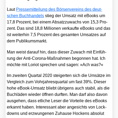
Laut
Pres­se­mit­tei­lung des Bör­sen­ver­eins des deut­
schen Buch­han­dels
stieg der Umsatz mit eBooks um
17,8 Pro­zent, bei einem Absatz­zu­wachs von 15,3 Pro­
zent. Das sind 18,8 Mil­lio­nen ver­kauf­te eBooks und das
ist wei­ter­hin 7,5 Pro­zent des gesam­ten Umsat­zes auf
dem Publi­kums­markt.
Man weist dar­auf hin, dass die­ser Zuwach mit Ein­füh­
rung der Anti-Coro­na-Maß­nah­men begon­nen hat. Ich
möch­te mit Lori­ot spre­chen und sagen: »Ach was?«
Im zwei­ten Quar­tal 2020 stei­ger­ten sich die Umsät­ze im
Ver­gleich zum Vohr­jah­res­quar­tal um fast 39%. Die­ser
hohe eBook-Umsatz bliebt übri­gens auch sta­bil, als die
Buch­lä­den wie­der öff­nen durf­ten. Man darf also davon
aus­ge­hen, dass etli­che Leser die Vor­tei­le des eBooks
erkannt haben. Inter­es­sant aber ange­sichts von Lock­
downs und erzwun­ge­nen Zuhau­se Hockens abso­lut