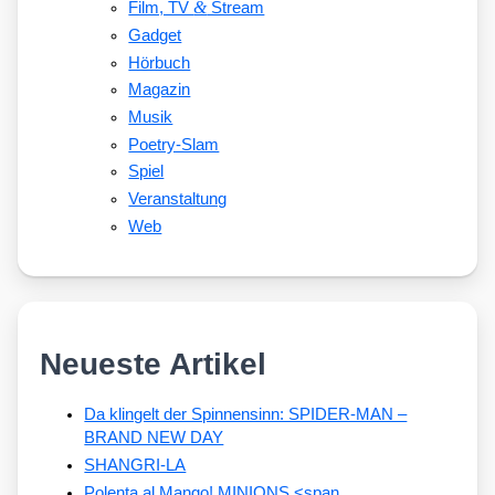
&
Film, TV
Stream
Gadget
Hörbuch
Magazin
Musik
Poetry-Slam
Spiel
Veranstaltung
Web
Neueste Artikel
Da klingelt der Spinnensinn: SPIDER-MAN –
BRAND NEW DAY
SHANGRI-LA
Polenta al Mango! MINIONS <span