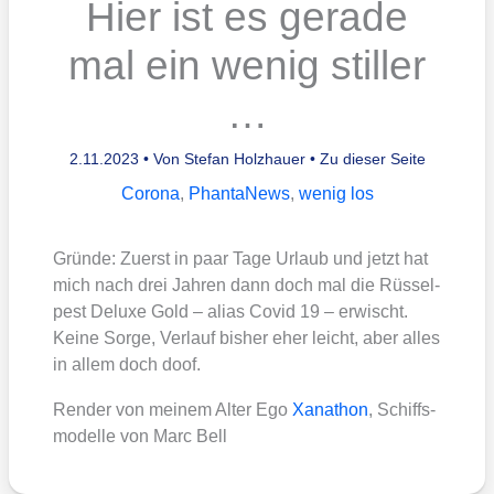
Hier ist es gerade
mal ein wenig stiller
…
2.11.2023
• Von
Stefan Holzhauer
•
Zu dieser Seite
Corona
,
PhantaNews
,
wenig los
Grün­de: Zuerst in paar Tage Urlaub und jetzt hat
mich nach drei Jah­ren dann doch mal die Rüs­sel­
pest Delu­xe Gold – ali­as Covid 19 – erwischt.
Kei­ne Sor­ge, Ver­lauf bis­her eher leicht, aber alles
in allem doch doof.
Ren­der von mei­nem Alter Ego
Xan­athon
, Schiffs­
mo­del­le von Marc Bell