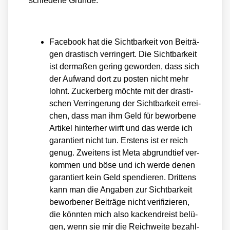
schie­de­ne Grün­de:
Face­book hat die Sicht­bar­keit von Bei­trä­
gen dras­tisch ver­rin­gert. Die Sicht­bar­keit
ist der­ma­ßen gering gewor­den, dass sich
der Auf­wand dort zu pos­ten nicht mehr
lohnt. Zucker­berg möch­te mit der dras­ti­
schen Ver­rin­ge­rung der Sicht­bar­keit errei­
chen, dass man ihm Geld für bewor­be­ne
Arti­kel hin­ter­her wirft und das wer­de ich
garan­tiert nicht tun. Ers­tens ist er reich
genug. Zwei­tens ist Meta abgrund­tief ver­
kom­men und böse und ich wer­de denen
garan­tiert kein Geld spen­die­ren. Drit­tens
kann man die Anga­ben zur Sicht­bar­keit
bewor­be­ner Bei­trä­ge nicht veri­fi­zie­ren,
die könn­ten mich also kacken­dreist belü­
gen, wenn sie mir die Reich­wei­te bezahl­