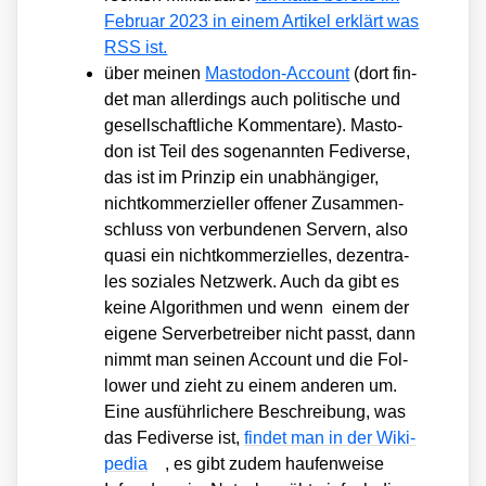
Febru­ar 2023 in einem Arti­kel erklärt was
RSS ist.
über mei­nen
Mast­o­don-Account
(dort fin­
det man aller­dings auch poli­ti­sche und
gesell­schaft­li­che Kom­men­ta­re). Mast­o­
don ist Teil des soge­nann­ten Fedi­ver­se,
das ist im Prin­zip ein unab­hän­gi­ger,
nicht­kom­mer­zi­el­ler offe­ner Zusam­men­
schluss von ver­bun­de­nen Ser­vern, also
qua­si ein nicht­kom­mer­zi­el­les, dezen­tra­
les sozia­les Netz­werk. Auch da gibt es
kei­ne Algo­rith­men und wenn einem der
eige­ne Ser­ver­be­trei­ber nicht passt, dann
nimmt man sei­nen Account und die Fol­
lower und zieht zu einem ande­ren um.
Eine aus­führ­li­che­re Beschrei­bung, was
das Fedi­ver­se ist,
fin­det man in der Wiki­
pe­dia
, es gibt zudem hau­fen­wei­se