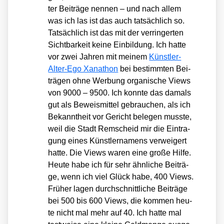
ter Bei­trä­ge nen­nen – und nach allem
was ich las ist das auch tat­säch­lich so.
Tat­säch­lich ist das mit der ver­rin­ger­ten
Sicht­bar­keit kei­ne Ein­bil­dung. Ich hat­te
vor zwei Jah­ren mit mei­nem
Künst­ler-
Alter-Ego Xan­athon
bei bestimm­ten Bei­
trä­gen ohne Wer­bung orga­ni­sche Views
von 9000 – 9500. Ich konn­te das damals
gut als Beweis­mit­tel gebrau­chen, als ich
Bekannt­heit vor Gericht bele­gen muss­te,
weil die Stadt Rem­scheid mir die Ein­tra­
gung eines Künst­ler­na­mens ver­wei­gert
hat­te. Die Views waren eine gro­ße Hil­fe.
Heu­te habe ich für sehr ähn­li­che Bei­trä­
ge, wenn ich viel Glück habe, 400 Views.
Frü­her lagen durch­schnitt­li­che Bei­trä­ge
bei 500 bis 600 Views, die kom­men heu­
te nicht mal mehr auf 40. Ich hat­te mal