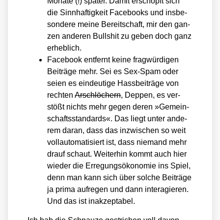
Mona­te (!) spä­ter. Damit erschöpft sich
die Sinn­haf­tig­keit Face­books und ins­be­
son­de­re mei­ne Bereit­schaft, mir den gan­
zen ande­ren Bull­shit zu geben doch ganz
erheb­lich.
Face­book ent­fernt kei­ne frag­wür­di­gen
Bei­trä­ge mehr. Sei es Sex-Spam oder
sei­en es ein­deu­ti­ge Hass­bei­trä­ge von
rech­ten
Arsch­lö­chern
, Dep­pen, es ver­
stößt nichts mehr gegen deren »Gemein­
schafts­stan­dards«. Das liegt unter ande­
rem dar­an, dass das inzwi­schen so weit
voll­au­to­ma­ti­siert ist, dass nie­mand mehr
drauf schaut. Wei­ter­hin kommt auch hier
wie­der die Erre­gungs­öko­no­mie ins Spiel,
denn man kann sich über sol­che Bei­trä­ge
ja pri­ma auf­re­gen und dann inter­agie­ren.
Und das ist inak­zep­ta­bel.