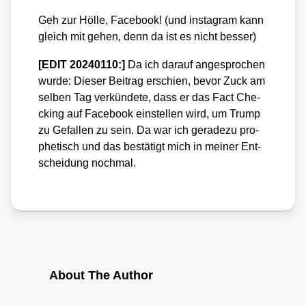
Geh zur Höl­le, Face­book! (und insta­gram kann
gleich mit gehen, denn da ist es nicht bes­ser)
[EDIT 20240110:]
Da ich dar­auf ange­spro­chen
wur­de: Die­ser Bei­trag erschien, bevor Zuck am
sel­ben Tag ver­kün­de­te, dass er das Fact Che­
cking auf Face­book ein­stel­len wird, um Trump
zu Gefal­len zu sein. Da war ich gera­de­zu pro­
phe­tisch und das bestä­tigt mich in mei­ner Ent­
schei­dung noch­mal.
About The Author