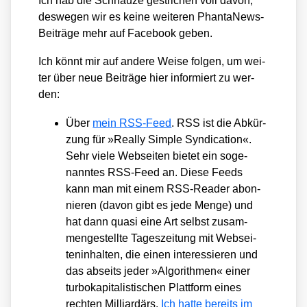
Ich hab die Schnau­ze gestri­chen voll davon,
des­we­gen wir es kei­ne wei­te­ren Phan­ta­News-
Bei­trä­ge mehr auf Face­book geben.
Ich könnt mir auf ande­re Wei­se fol­gen, um wei­
ter über neue Bei­trä­ge hier infor­miert zu wer­
den:
Über
mein RSS-Feed
. RSS ist die Abkür­
zung für »Real­ly Simp­le Syn­di­ca­ti­on«.
Sehr vie­le Web­sei­ten bie­tet ein soge­
nann­tes RSS-Feed an. Die­se Feeds
kann man mit einem RSS-Rea­der abon­
nie­ren (davon gibt es jede Men­ge) und
hat dann qua­si eine Art selbst zusam­
men­ge­stell­te Tages­zei­tung mit Web­sei­
ten­in­hal­ten, die einen inter­es­sie­ren und
das abseits jeder »Algo­rith­men« einer
tur­bo­ka­pi­ta­lis­ti­schen Platt­form eines
rech­ten Mil­li­ar­därs.
Ich hat­te bereits im