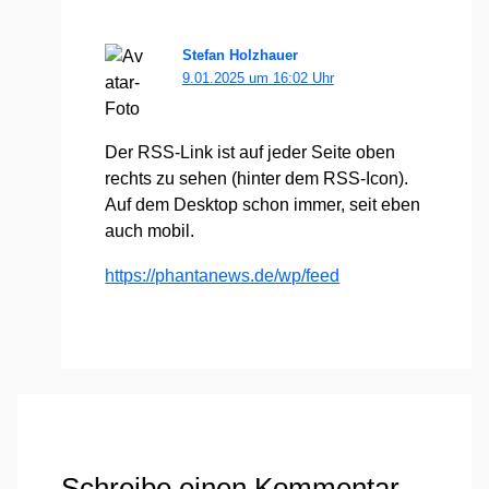
Stefan Holzhauer
9.01.2025 um 16:02 Uhr
Der RSS-Link ist auf jeder Sei­te oben
rechts zu sehen (hin­ter dem RSS-Icon).
Auf dem Desk­top schon immer, seit eben
auch mobil.
https://​phan​ta​news​.de/​w​p​/​f​eed
Schreibe einen Kommentar