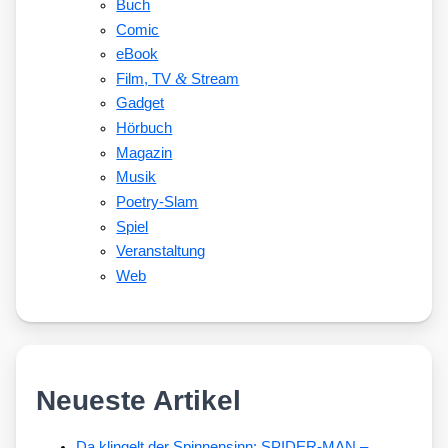
Buch
Comic
eBook
&
Film, TV
Stream
Gadget
Hörbuch
Magazin
Musik
Poetry-Slam
Spiel
Veranstaltung
Web
Neueste Artikel
Da klingelt der Spinnensinn: SPIDER-MAN –