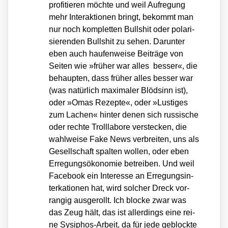
pro­fi­tie­ren möch­te und weil Auf­re­gung
mehr Inter­ak­tio­nen bringt, bekommt man
nur noch kom­plet­ten Bull­shit oder pola­ri­
sie­ren­den Bull­shit zu sehen. Dar­un­ter
eben auch hau­fen­wei­se Bei­trä­ge von
Sei­ten wie »frü­her war alles bes­ser«, die
behaup­ten, dass frü­her alles bes­ser war
(was natür­lich maxi­ma­ler Blöd­sinn ist),
oder »Omas Rezep­te«, oder »Lus­ti­ges
zum Lachen« hin­ter denen sich rus­si­sche
oder rech­te Troll­la­bo­re ver­ste­cken, die
wahl­wei­se Fake News ver­brei­ten, uns als
Gesell­schaft spal­ten wol­len, oder eben
Erre­gungs­öko­no­mie betrei­ben. Und weil
Face­book ein Inter­es­se an Erre­gungs­in­
ter­ka­tio­nen hat, wird sol­cher Dreck vor­
ran­gig aus­ge­rollt. Ich blo­cke zwar was
das Zeug hält, das ist aller­dings eine rei­
ne Sysi­phos-Arbeit, da für jede geblock­te