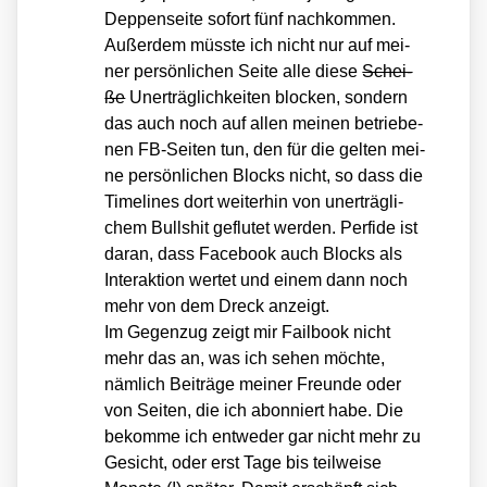
Dep­pen­sei­te sofort fünf nach­kom­men.
Außer­dem müss­te ich nicht nur auf mei­
ner per­sön­li­chen Sei­te alle die­se
Schei­
ße
Uner­träg­lich­kei­ten blo­cken, son­dern
das auch noch auf allen mei­nen betrie­be­
nen FB-Sei­ten tun, den für die gel­ten mei­
ne per­sön­li­chen Blocks nicht, so dass die
Time­lines dort wei­ter­hin von uner­träg­li­
chem Bull­shit geflu­tet wer­den. Per­fi­de ist
dar­an, dass Face­book auch Blocks als
Inter­ak­ti­on wer­tet und einem dann noch
mehr von dem Dreck anzeigt.
Im Gegen­zug zeigt mir Fail­book nicht
mehr das an, was ich sehen möch­te,
näm­lich Bei­trä­ge mei­ner Freun­de oder
von Sei­ten, die ich abon­niert habe. Die
bekom­me ich ent­we­der gar nicht mehr zu
Gesicht, oder erst Tage bis teil­wei­se