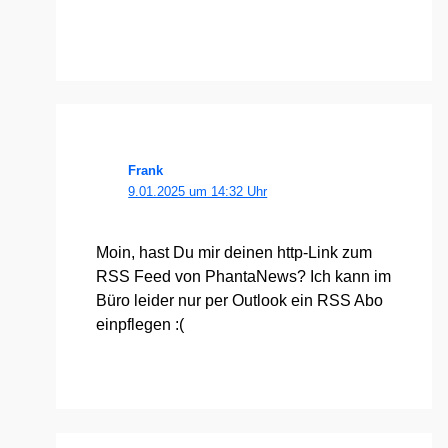
Frank
9.01.2025 um 14:32 Uhr
Moin, hast Du mir dei­nen http-Link zum
RSS Feed von Phan­ta­News? Ich kann im
Büro lei­der nur per Out­look ein RSS Abo
ein­pfle­gen :(