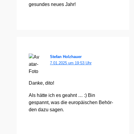
gesun­des neu­es Jahr!
Stefan Holzhauer
7.01.2025 um 19:53 Uhr
Dan­ke, dito!
Als hät­te ich es geahnt … :) Bin
gespannt, was die euro­päi­schen Behör­
den dazu sagen.