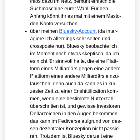
Infos dazu im Netz, bemüht ein­fach die
Such­ma­schi­ne eurer Wahl. Für den
Anfang könnt ihr es mal mit einem Mast­o­
don-Kon­to ver­su­chen.
über mei­nen
Blues­ky-Account
(da inter­
agie­re ich aller­dings sehr sel­ten und
cross­pos­te nur). Blues­ky beob­ach­te ich
im Moment noch etwas skep­tisch, da ich
es nicht für sinn­voll hal­te, die eine Platt­
form eines Mil­li­ar­därs gegen eine ande­re
Platt­form eines ande­re Mil­li­ar­därs ein­zu­
tau­schen, denn auch da kann es in kür­
zes­ter Zeit zu einer Ens­hit­ti­fi­ca­ti­on kom­
men, wenn eine bestimm­te Nut­zer­zahl
über­schrit­ten ist, und gewis­se Inves­to­ren
Dol­lar­zei­chen in den Augen bekom­men.
das kann im Fedi­ver­se auf­grund von des­
sen dezen­tra­ler Kon­zep­ti­on nicht pas­sie­
ren. Trotz­dem ist Blues­ky der­zeit eine