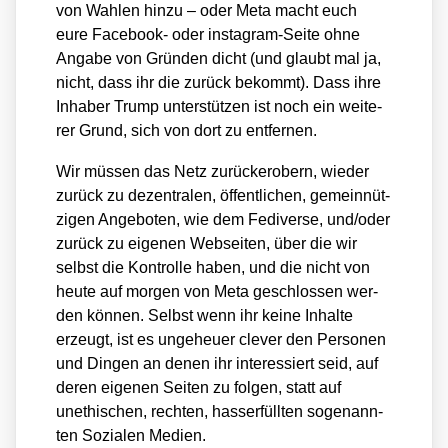
von Wah­len hin­zu – oder Meta macht euch
eure Face­book- oder insta­gram-Sei­te ohne
Anga­be von Grün­den dicht (und glaubt mal ja,
nicht, dass ihr die zurück bekommt). Dass ihre
Inha­ber Trump unter­stüt­zen ist noch ein wei­te­
rer Grund, sich von dort zu ent­fer­nen.
Wir müs­sen das Netz zurück­er­obern, wie­der
zurück zu dezen­tra­len, öffent­li­chen, gemein­nüt­
zi­gen Ange­bo­ten, wie dem Fedi­ver­se, und/​oder
zurück zu eige­nen Web­sei­ten, über die wir
selbst die Kon­trol­le haben, und die nicht von
heu­te auf mor­gen von Meta geschlos­sen wer­
den kön­nen. Selbst wenn ihr kei­ne Inhal­te
erzeugt, ist es unge­heu­er cle­ver den Per­so­nen
und Din­gen an denen ihr inter­es­siert seid, auf
deren eige­nen Sei­ten zu fol­gen, statt auf
unethi­schen, rech­ten, hass­erfüll­ten soge­nann­
ten Sozia­len Medi­en.