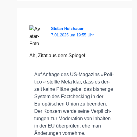
Stefan Holzhauer
7.01.2025 um 19:55 Uhr
Ah, Zitat aus dem Spie­gel:
Auf Anfra­ge des US-Maga­zins »Poli­
ti­co « stell­te Meta klar, dass es der­
zeit kei­ne Plä­ne gebe, das bis­he­ri­ge
Sys­tem des Fact­che­cking in der
Euro­päi­schen Uni­on zu been­den.
Der Kon­zern wer­de sei­ne Ver­pflich­
tun­gen zur Mode­ra­ti­on von Inhal­ten
in der EU über­prü­fen, ehe man
Ände­run­gen vor­neh­me.