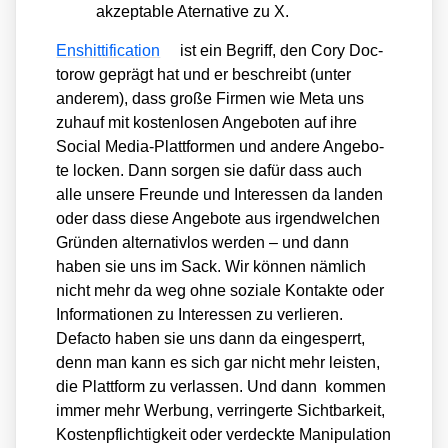
akzep­ta­ble Ater­na­ti­ve zu X.
Ens­hit­ti­fi­ca­ti­on
ist ein Begriff, den Cory Doc­
to­row geprägt hat und er beschreibt (unter
ande­rem), dass gro­ße Fir­men wie Meta uns
zuhauf mit kos­ten­lo­sen Ange­bo­ten auf ihre
Social Media-Platt­for­men und ande­re Ange­bo­
te locken. Dann sor­gen sie dafür dass auch
alle unse­re Freun­de und Inter­es­sen da lan­den
oder dass die­se Ange­bo­te aus irgend­wel­chen
Grün­den alter­na­tiv­los wer­den – und dann
haben sie uns im Sack. Wir kön­nen näm­lich
nicht mehr da weg ohne sozia­le Kon­tak­te oder
Infor­ma­tio­nen zu Inter­es­sen zu ver­lie­ren.
Defac­to haben sie uns dann da ein­ge­sperrt,
denn man kann es sich gar nicht mehr leis­ten,
die Platt­form zu ver­las­sen. Und dann kom­men
immer mehr Wer­bung, ver­rin­ger­te Sicht­bar­keit,
Kos­ten­pflich­tig­keit oder ver­deck­te Mani­pu­la­ti­on