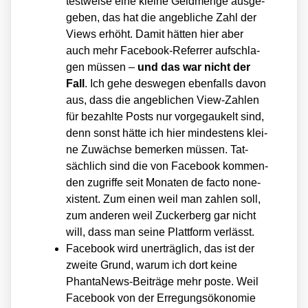
test­wei­se eine klei­ne Geld­men­ge aus­ge­
ge­ben, das hat die angeb­li­che Zahl der
Views erhöht. Damit hät­ten hier aber
auch mehr Face­book-Refer­rer auf­schla­
gen müs­sen –
und das war nicht der
Fall
. Ich gehe des­we­gen eben­falls davon
aus, dass die angeb­li­chen View-Zah­len
für bezahl­te Posts nur vor­ge­gau­kelt sind,
denn sonst hät­te ich hier min­des­tens klei­
ne Zuwäch­se bemer­ken müs­sen. Tat­
säch­lich sind die von Face­book kom­men­
den zugrif­fe seit Mona­ten de fac­to non­e­
xis­tent. Zum einen weil man zah­len soll,
zum ande­ren weil Zucker­berg gar nicht
will, dass man sei­ne Platt­form ver­lässt.
Face­book wird uner­träg­lich, das ist der
zwei­te Grund, war­um ich dort kei­ne
Phan­ta­News-Bei­trä­ge mehr pos­te. Weil
Face­book von der Erre­gungs­öko­no­mie