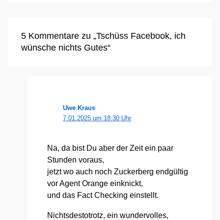
5 Kommentare zu „Tschüss Facebook, ich
wünsche nichts Gutes“
Uwe Kraus
7.01.2025 um 18:30 Uhr
Na, da bist Du aber der Zeit ein paar
Stun­den vor­aus,
jetzt wo auch noch Zucker­berg end­gül­tig
vor Agent Oran­ge ein­knickt,
und das Fact Che­cking ein­stellt.
Nichts­des­to­trotz, ein wun­der­vol­les,