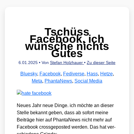
Tschüss
Facebook, ich
wünsche nichts
Gutes
6.01.2025
• Von
Stefan Holzhauer
•
Zu dieser Seite
Bluesky
,
Facebook
,
Fediverse
,
Hass
,
Hetze
,
Meta
,
PhantaNews
,
Social Media
Neu­es Jahr neue Din­ge. ich möch­te an die­ser
Stel­le bekannt geben, dass ab sofort mei­ne
Bei­trä­ge hier auf Phan­ta­News nicht mehr auf
Face­book cross­ge­pos­ted wer­den. Das hat ver­