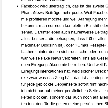
Face­book wird uner­träg­lich, das ist der zwei­te 
Phan­ta­News-Bei­trä­ge mehr pos­te. Weil Face­bo
mie pro­fi­tie­ren möch­te und weil Auf­re­gung mehr I
bekommt man nur noch kom­plet­ten Bull­shit oder po
sehen. Dar­un­ter eben auch hau­fen­wei­se Bei­trä­
alles bes­ser«, die behaup­ten, dass frü­her alles
maxi­ma­ler Blöd­sinn ist), oder »Omas Rezep­te«,
Lachen« hin­ter denen sich rus­si­sche oder rech­te T
wahl­wei­se Fake News ver­brei­ten, uns als Gesell­
eben Erre­gungs­öko­no­mie betrei­ben. Und weil Fa
Erre­gungs­in­ter­ka­tio­nen hat, wird sol­cher Dreck v
cke zwar was das Zeug hält, das ist aller­dings ei
für jede geblock­te Dep­pen­sei­te sofort fünf na
ich nicht nur auf mei­ner per­sön­li­chen Sei­te alle 
kei­ten blo­cken, son­dern das auch noch auf allen
ten tun, den für die gel­ten mei­ne per­sön­li­chen 