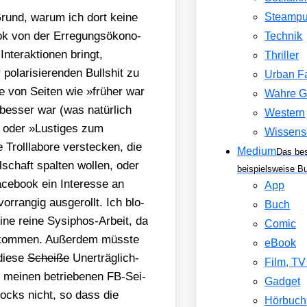
Grund, war­um ich dort kei­ne
Steamp
ok von der Erre­gungs­öko­no­
Technik
nter­ak­tio­nen bringt,
Thriller
la­ri­sie­ren­den Bull­shit zu
Urban F
ge von Sei­ten wie »frü­her war
Wahre G
 bes­ser war (was natür­lich
Western
 oder »Lus­ti­ges zum
Wissens
roll­la­bo­re ver­ste­cken, die
Medium
Das be
schaft spal­ten wol­len, oder
beispielsweise B
ce­book ein Inter­es­se an
App
or­ran­gig aus­ge­rollt. Ich blo­
Buch
ne rei­ne Sysi­phos-Arbeit, da
Comic
ch­kom­men. Außer­dem müss­te
eBook
die­se
Schei­ße
Uner­träg­lich­
Film, T
 mei­nen betrie­be­nen FB-Sei­
Gadget
Blocks nicht, so dass die
Hörbuch