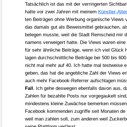
Tat­säch­lich ist das mit der ver­rin­ger­ten Sicht­bar­
hat­te vor zwei Jah­ren mit mei­nem
Künst­ler-Alt
ten Bei­trä­gen ohne Wer­bung orga­ni­sche Views 
das damals gut als Beweis­mit­tel gebrau­chen, al
bele­gen muss­te, weil die Stadt Rem­scheid mir di
na­mens ver­wei­gert hat­te. Die Views waren eine g
für sehr ähn­li­che Bei­trä­ge, wenn ich viel Glück
lagen durch­schnitt­li­che Bei­trä­ge bei 500 bis 6
nicht mal mehr auf 40. Ich hat­te mal test­wei­se e
ge­ben, das hat die angeb­li­che Zahl der Views er
auch mehr Face­book-Refer­rer auf­schla­gen müs
Fall
. Ich gehe des­we­gen eben­falls davon aus, d
Zah­len für bezahl­te Posts nur vor­ge­gau­kelt sind
min­des­tens klei­ne Zuwäch­se bemer­ken müs­sen.
Face­book kom­men­den zugrif­fe seit Mona­ten de f
weil man zah­len soll, zum ande­ren weil Zucker­b
sei­ne Platt­form ver­lässt.