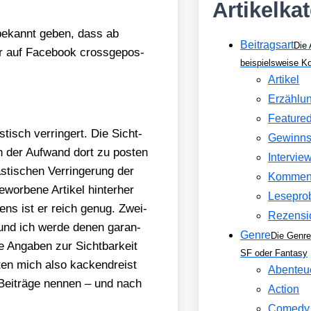
Artikelka
e bekannt geben, dass ab
Beitragsart
Die 
hr auf Face­book cross­ge­pos­
beispielsweise 
Artikel
Erzählu
Feature
­tisch ver­rin­gert. Die Sicht­
Gewinns
h der Auf­wand dort zu pos­ten
Intervie
ti­schen Ver­rin­ge­rung der
Kommen
or­be­ne Arti­kel hin­ter­her
Lesepro
­tens ist er reich genug. Zwei­
Rezensi
 und ich wer­de denen garan­
Genre
Die Genre
e Anga­ben zur Sicht­bar­keit
SF oder Fantasy
nn­ten mich also kacken­dreist
Abenteu
Bei­trä­ge nen­nen – und nach
Action
Comedy