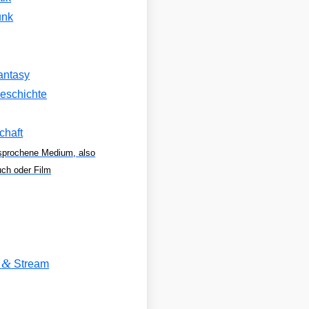
unk
antasy
eschichte
chaft
sprochene Medium, also
uch oder Film
&
V
Stream