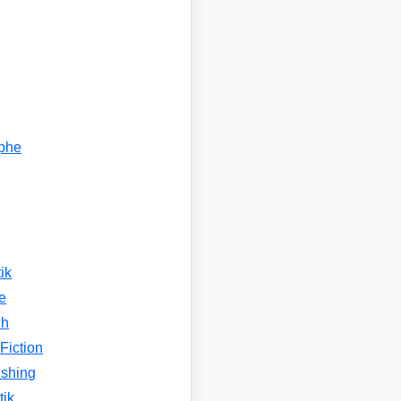
ophe
n
ik
e
ch
Fiction
ishing
tik