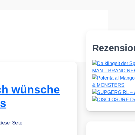
Rezensio
ch wünsche
es
dieser Seite