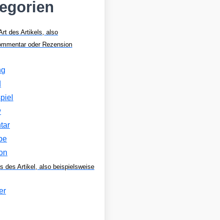
tegorien
Art des Artikels, also
Kommentar oder Rezension
ng
d
piel
w
tar
be
on
s des Artikel, also beispielsweise
er