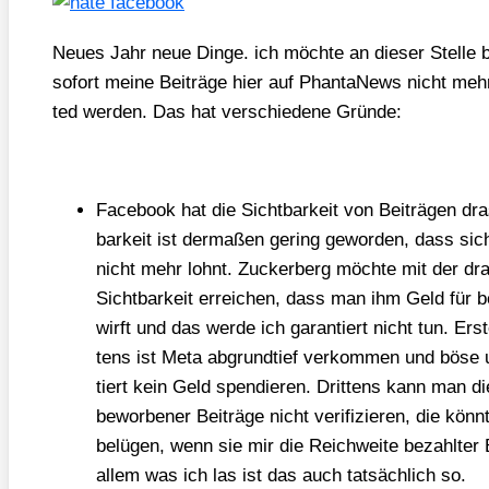
Neu­es Jahr neue Din­ge. ich möch­te an die­ser Stel­l
sofort mei­ne Bei­trä­ge hier auf Phan­ta­News nicht me
ted wer­den. Das hat ver­schie­de­ne Grün­de:
Face­book hat die Sicht­bar­keit von Bei­trä­gen dras
bar­keit ist der­ma­ßen gering gewor­den, dass sic
nicht mehr lohnt. Zucker­berg möch­te mit der dras­
Sicht­bar­keit errei­chen, dass man ihm Geld für bew
wirft und das wer­de ich garan­tiert nicht tun. Ers
tens ist Meta abgrund­tief ver­kom­men und böse
tiert kein Geld spen­die­ren. Drit­tens kann man di
bewor­be­ner Bei­trä­ge nicht veri­fi­zie­ren, die kö
belü­gen, wenn sie mir die Reich­wei­te bezahl­ter 
allem was ich las ist das auch tat­säch­lich so.