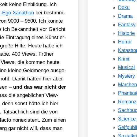
keit kei­ne Ein­bil­dung. Ich
Doku
er-Ego Xan­athon
bei bestimm­
Drama
von 9000 – 9500. Ich konn­te
Fantasy
s ich Bekannt­heit vor Gericht
Historie
e Ein­tra­gung eines Künst­ler­
Horror
ro­ße Hil­fe. Heu­te habe ich
Katastr
 habe, 400 Views. Frü­her
Krimi
00 Views, die kom­men heu­te
Musical
ine klei­ne Geld­men­ge aus­ge­
Mystery
höht. Damit hät­ten hier aber
Märche
­sen –
und das war nicht der
Phantast
ass die angeb­li­chen View-
Romanz
, denn sonst hät­te ich hier
Sachbu
 Tat­säch­lich sind die von
Science 
ac­to non­e­xis­tent. Zum einen
Selfpubl
erg gar nicht will, dass man
Sozialkri