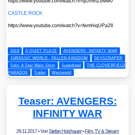
https://​www​.you​tube​.com/​w​a​t​c​h​?​v​=​q​U​m​f​r​i​Z​o​Mw0
CASTLE ROCK
https://​www​.you​tube​.com/​w​a​t​c​h​?​v​=​f​w​m​h​i​q​U​P​a28
2018
A QUIET PLACE
AVENGERS: INFINITY WAR
JURASSIC WORLD - FALLEN KINGDOM
SKYSCRAPER
Solo: A Star Wars Story
Superbowl
THE CLOVERFIELD
PARADOX
Trailer
Westworld
Teaser: AVENGERS:
INFINITY WAR
29.11.2017
• Von
Stefan Holzhauer
•
Film, TV & Stream