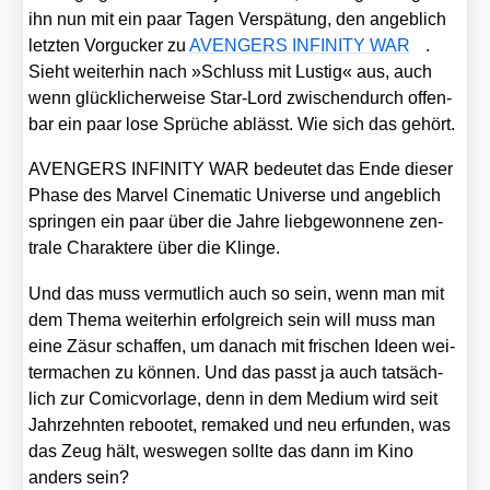
ihn nun mit ein paar Tagen Ver­spä­tung, den angeb­lich
letz­ten Vor­gu­cker zu
AVENGERS INFINITY WAR
.
Sieht wei­ter­hin nach »Schluss mit Lus­tig« aus, auch
wenn glück­li­cher­wei­se Star-Lord zwi­schen­durch offen­
bar ein paar lose Sprü­che ablässt. Wie sich das gehört.
AVENGERS INFINITY WAR bedeu­tet das Ende die­ser
Pha­se des Mar­vel Cine­ma­tic Uni­ver­se und angeb­lich
sprin­gen ein paar über die Jah­re lieb­ge­won­ne­ne zen­
tra­le Cha­rak­te­re über die Klin­ge.
Und das muss ver­mut­lich auch so sein, wenn man mit
dem The­ma wei­ter­hin erfolg­reich sein will muss man
eine Zäsur schaf­fen, um danach mit fri­schen Ideen wei­
ter­ma­chen zu kön­nen. Und das passt ja auch tat­säch­
lich zur Comic­vor­la­ge, denn in dem Medi­um wird seit
Jahr­zehn­ten reboo­tet, rema­ked und neu erfun­den, was
das Zeug hält, wes­we­gen soll­te das dann im Kino
anders sein?