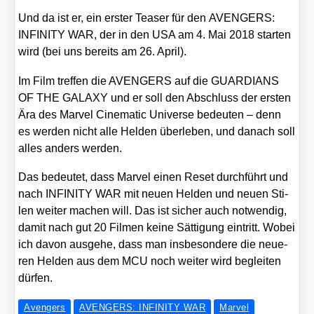
Und da ist er, ein ers­ter Teaser für den AVENGERS:
INFINITY WAR, der in den USA am 4. Mai 2018 star­ten
wird (bei uns bereits am 26. April).
Im Film tref­fen die AVENGERS auf die GUARDIANS
OF THE GALAXY und er soll den Abschluss der ers­ten
Ära des Mar­vel Cine­ma­tic Uni­ver­se bedeu­ten – denn
es wer­den nicht alle Hel­den über­le­ben, und danach soll
alles anders wer­den.
Das bedeu­tet, dass Mar­vel einen Reset durch­führt und
nach INFINITY WAR mit neu­en Hel­den und neu­en Sti­
len wei­ter machen will. Das ist sicher auch not­wen­dig,
damit nach gut 20 Fil­men kei­ne Sät­ti­gung ein­tritt. Wobei
ich davon aus­ge­he, dass man ins­be­son­de­re die neue­
ren Hel­den aus dem MCU noch wei­ter wird beglei­ten
dür­fen.
Avengers
AVENGERS: INFINITY WAR
Marvel