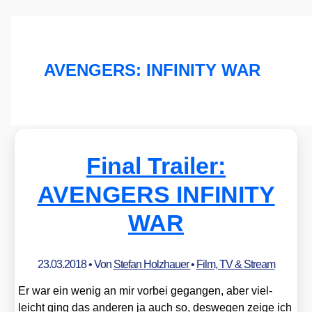
AVENGERS: INFINITY WAR
Final Trailer:
AVENGERS INFINITY
WAR
23.03.2018
• Von
Stefan Holzhauer
•
Film, TV & Stream
Er war ein wenig an mir vor­bei gegan­gen, aber viel­
leicht ging das ande­ren ja auch so, des­we­gen zei­ge ich