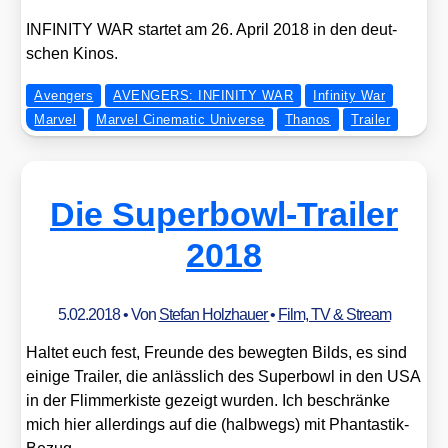
INFINITY WAR star­tet am 26. April 2018 in den deut­
schen Kinos.
Avengers
AVENGERS: INFINITY WAR
Infinity War
Marvel
Marvel Cinematic Universe
Thanos
Trailer
Die Superbowl-Trailer
2018
5.02.2018
• Von
Stefan Holzhauer
•
Film, TV & Stream
Hal­tet euch fest, Freun­de des beweg­ten Bilds, es sind
eini­ge Trai­ler, die anläss­lich des Super­bowl in den USA
in der Flim­mer­kis­te gezeigt wur­den. Ich beschrän­ke
mich hier aller­dings auf die (halb­wegs) mit Phan­tas­tik-