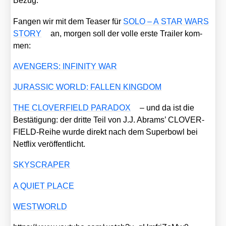
Bezug.
Fan­gen wir mit dem Teaser für
SOLO – A STAR WARS
STORY
an, mor­gen soll der vol­le ers­te Trai­ler kom­
men:
AVENGERS: INFINITY WAR
JURASSIC WORLD: FALLEN KINGDOM
THE CLOVERFIELD PARADOX
– und da ist die
Bestä­ti­gung: der drit­te Teil von J.J. Abrams’ CLOVER­
FIELD-Rei­he wur­de direkt nach dem Super­bowl bei
Net­flix ver­öf­fent­licht.
SKYSCRAPER
A QUIET PLACE
WESTWORLD