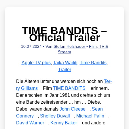
TIME BANDITS –
Official Trailer
10.07.2024
• Von
Stefan Holzhauer
•
Film, TV &
Stream
Apple TV plus
,
Taika Waititi
,
Time Bandits
,
Trailer
Die Älte­ren unter uns wer­den sich noch an
Ter­
ry Gil­liams
Film
TIME BANDITS
erin­nern.
Der erschien im Jahr 1981 und dreh­te sich um
eine Ban­de zeit­rei­sen­der … hm … Die­be.
Dabei waren damals
John Clee­se
,
Sean
Con­nery
,
Shel­ley Duvall
,
Micha­el Palin
,
David War­ner
,
Ken­ny Bak­er
und ande­re.