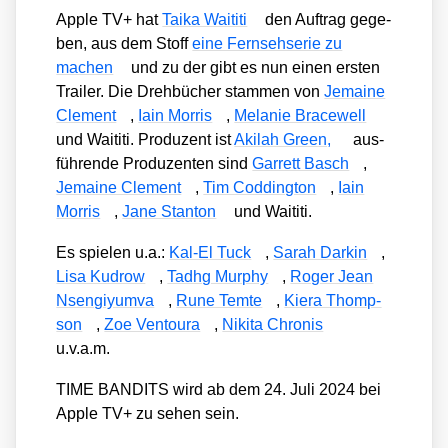
Apple TV+ hat
Taika Wai­ti­ti
den Auf­trag gege­
ben, aus dem Stoff
eine Fern­seh­se­rie zu
machen
und zu der gibt es nun einen ers­ten
Trai­ler. Die Dreh­bü­cher stam­men von
Jemaine
Cle­ment
,
Iain Mor­ris
,
Mela­nie Brace­well
und Wai­ti­ti. Pro­du­zent ist
Aki­lah Green,
aus­
füh­ren­de Pro­du­zen­ten sind
Gar­rett Basch
,
Jemaine Cle­ment
,
Tim Cod­ding­ton
,
Iain
Mor­ris
,
Jane Stan­ton
und Wai­ti­ti.
Es spie­len u.a.:
Kal-El Tuck
,
Sarah Dar­kin
,
Lisa Kud­row
,
Tadhg Mur­phy
,
Roger Jean
Nsen­gi­y­um­va
,
Rune Tem­te
,
Kie­ra Thomp­
son
,
Zoe Ven­tou­ra
,
Niki­ta Chro­nis
u.v.a.m.
TIME BANDITS wird ab dem 24. Juli 2024 bei
Apple TV+ zu sehen sein.