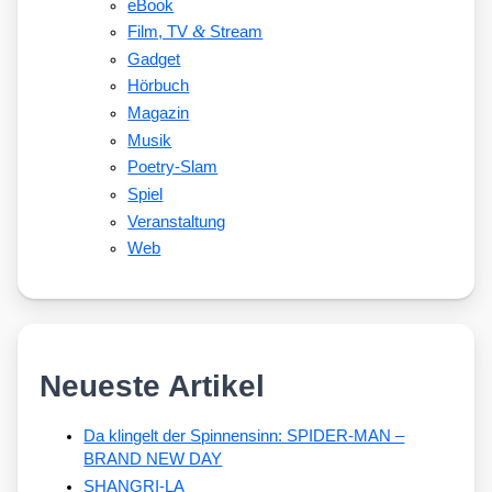
eBook
&
Film, TV
Stream
Gadget
Hörbuch
Magazin
Musik
Poetry-Slam
Spiel
Veranstaltung
Web
Neueste Artikel
Da klingelt der Spinnensinn: SPIDER-MAN –
BRAND NEW DAY
SHANGRI-LA