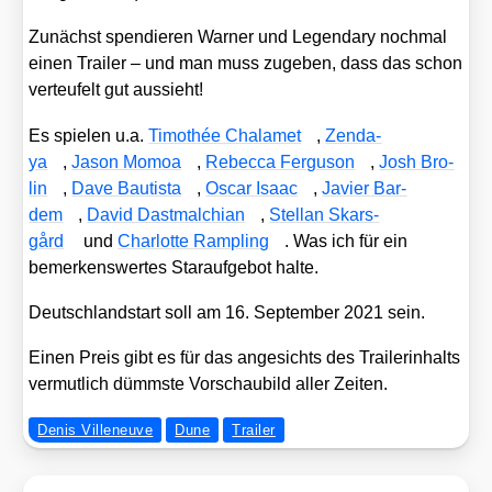
Zunächst spen­die­ren War­ner und Legen­da­ry noch­mal
einen Trai­ler – und man muss zuge­ben, dass das schon
ver­teu­felt gut aus­sieht!
Es spie­len u.a.
Timo­thée Cha­l­a­met
,
Zen­da­
ya
,
Jason Mom­oa
,
Rebec­ca Fer­gu­son
,
Josh Bro­
lin
,
Dave Bau­tis­ta
,
Oscar Isaac
,
Javier Bar­
dem
,
David Dast­mal­chi­an
,
Stel­lan Skars­
gård
und
Char­lot­te Ram­pling
. Was ich für ein
bemer­kens­wer­tes Star­auf­ge­bot hal­te.
Deutsch­land­start soll am 16. Sep­tem­ber 2021 sein.
Einen Preis gibt es für das ange­sichts des Trai­ler­in­halts
ver­mut­lich dümms­te Vor­schau­bild aller Zei­ten.
Denis Villeneuve
Dune
Trailer