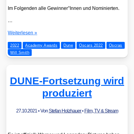
Im Fol­gen­den alle Gewinner°Innen und Nomi­nier­ten.
…
And
Wei­ter­le­sen »
the
2022
Academy Awards
Dune
Oscars 2022
Oscras
Oscar
Will Smith
went
to:
DUNE
DUNE-Fortsetzung wird
produziert
27.10.2021
• Von
Stefan Holzhauer
•
Film, TV & Stream