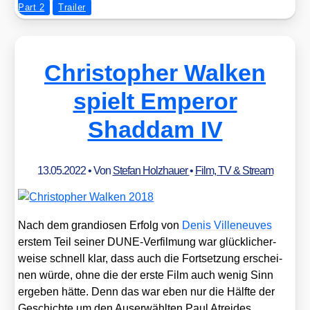
Part 2
Trailer
Christopher Walken
spielt Emperor
Shaddam IV
13.05.2022
• Von
Stefan Holzhauer
•
Film, TV & Stream
Nach dem gran­dio­sen Erfolg von
Denis Ville­neu­ves
ers­tem Teil sei­ner DUNE-Ver­fil­mung war glück­li­cher­
wei­se schnell klar, dass auch die Fort­set­zung erschei­
nen wür­de, ohne die der ers­te Film auch wenig Sinn
erge­ben hät­te. Denn das war eben nur die Hälf­te der
Geschich­te um den Aus­er­wähl­ten Paul Atrei­des.