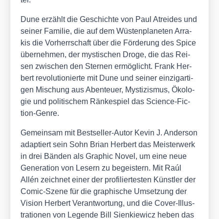
Dune erzählt die Geschich­te von Paul Atrei­des und
sei­ner Fami­lie, die auf dem Wüs­ten­pla­ne­ten Arra­
kis die Vor­herr­schaft über die För­de­rung des Spi­ce
über­neh­men, der mys­ti­schen Dro­ge, die das Rei­
sen zwi­schen den Ster­nen ermög­licht. Frank Her­
bert revo­lu­tio­nier­te mit Dune und sei­ner ein­zig­ar­ti­
gen Mischung aus Aben­teu­er, Mys­ti­zis­mus, Öko­lo­
gie und poli­ti­schem Rän­ke­spiel das Sci­ence-Fic­
tion-Gen­re.
Gemein­sam mit Best­sel­ler-Autor Kevin J. Ander­son
adap­tiert sein Sohn Bri­an Her­bert das Meis­ter­werk
in drei Bän­den als Gra­phic Novel, um eine neue
Gene­ra­ti­on von Lesern zu begeis­tern. Mit Raúl
Allén zeich­net einer der pro­fi­lier­tes­ten Künst­ler der
Comic-Sze­ne für die gra­phi­sche Umset­zung der
Visi­on Her­bert Ver­ant­wor­tung, und die Cover-Illus­
tra­tio­nen von Legen­de Bill Sien­kie­wicz heben das