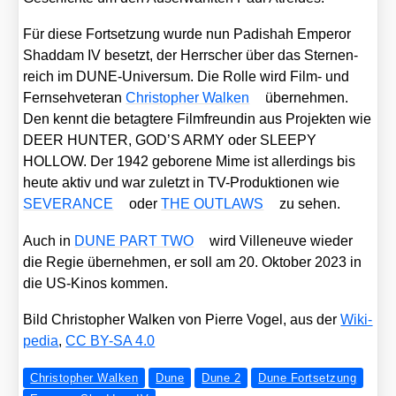
Für die­se Fort­set­zung wur­de nun Padis­hah Emper­or
Shad­dam IV besetzt, der Herr­scher über das Ster­nen­
reich im DUNE-Uni­ver­sum. Die Rol­le wird Film- und
Fern­seh­ve­te­ran
Chris­to­pher Wal­ken
über­neh­men.
Den kennt die betag­te­re Film­freun­din aus Pro­jek­ten wie
DEER HUNTER, GOD’S ARMY oder SLEEPY
HOLLOW. Der 1942 gebo­re­ne Mime ist aller­dings bis
heu­te aktiv und war zuletzt in TV-Pro­duk­tio­nen wie
SEVERANCE
oder
THE OUTLAWS
zu sehen.
Auch in
DUNE PART TWO
wird Ville­neuve wie­der
die Regie über­neh­men, er soll am 20. Okto­ber 2023 in
die US-Kinos kom­men.
Bild Chris­to­pher Wal­ken von Pierre Vogel, aus der
Wiki­
pe­dia
,
CC BY-SA 4.0
Christopher Walken
Dune
Dune 2
Dune Fortsetzung