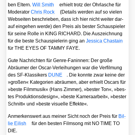
ben Eltern.
Will Smith
erhielt trotz der Ohr­la­sche für
Mode­ra­tor
Chris Rock
(Details wer­den auf so vie­len
Web­sei­ten beschrie­ben, dass ich hier nicht wei­ter dar­
auf ein­ge­hen wer­de) den Preis als bes­ter Schau­spie­ler
für sei­ne Rol­le in KING RICHARD. Die Aus­zeich­nung
für die bes­te Schau­spie­le­rin ging an
Jes­si­ca Chas­tain
für THE EYES OF TAMMY FAYE.
Gute Nach­rich­ten für Gen­re-Fan­in­nen: Der gro­ße
Abräu­mer der Oscar-Ver­lei­hun­gen war die Ver­fil­mung
des SF-Klas­si­kers
DUNE
. Die konn­te zwar kei­ne der
»gro­ßen« Kate­go­rien abräu­men, aber erhielt Oscars für
»bes­te Film­mu­sik« (Hans Zim­mer), »bes­ter Ton«, »bes­
tes Pro­duk­ti­ons­de­sign«, »bes­te Kame­ra­ar­beit«, »bes­ter
Schnitt« und »bes­te visu­el­le Effek­te«.
Anmer­kens­wert aus mei­ner Sicht noch der Preis für
Bil­
lie Eilish
für den bes­ten Film­song mit NO TIME TO
DIE.