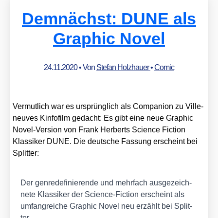
Demnächst: DUNE als
Graphic Novel
24.11.2020
• Von
Stefan Holzhauer
•
Comic
Ver­mut­lich war es ursprüng­lich als Com­pa­n­ion zu Ville­
neu­ves Kin­fo­film gedacht: Es gibt eine neue Gra­phic
Novel-Ver­si­on von Frank Her­berts Sci­ence Fic­tion
Klas­si­ker DUNE. Die deut­sche Fas­sung erscheint bei
Split­ter:
Der gen­re­de­fi­nie­ren­de und mehr­fach aus­ge­zeich­
ne­te Klas­si­ker der Sci­ence-Fic­tion erscheint als
umfang­rei­che Gra­phic Novel neu erzählt bei Split­
ter.