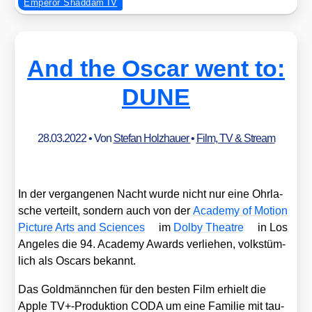
Emperor Shaddam IV
And the Oscar went to:
DUNE
28.03.2022
• Von
Stefan Holzhauer
•
Film, TV & Stream
In der ver­gan­ge­nen Nacht wur­de nicht nur eine Ohr­la­
sche ver­teilt, son­dern auch von der
Aca­de­my of Moti­on
Pic­tu­re Arts and Sci­en­ces
im
Dol­by Theat­re
in Los
Ange­les die 94. Aca­de­my Awards ver­lie­hen, volks­tüm­
lich als Oscars bekannt.
Das Gold­männ­chen für den bes­ten Film erhielt die
Apple TV+-Produktion CODA um eine Fami­lie mit tau­