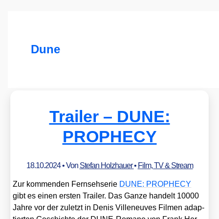
Dune
Trailer – DUNE:
PROPHECY
18.10.2024
• Von
Stefan Holzhauer
•
Film, TV & Stream
Zur kom­men­den Fern­seh­se­rie
DUNE: PROPHECY
gibt es einen ers­ten Trai­ler. Das Gan­ze han­delt 10000
Jah­re vor der zuletzt in Denis Ville­neu­ves Fil­men adap­