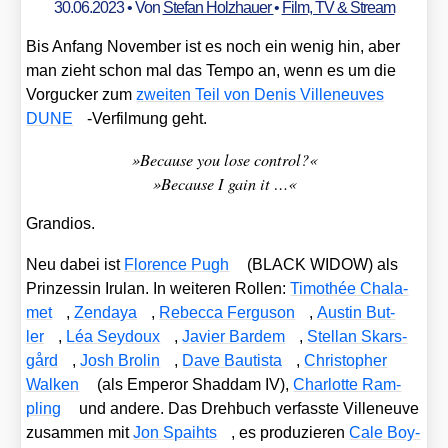
30.06.2023
• Von
Stefan Holzhauer
•
Film, TV & Stream
Bis Anfang Novem­ber ist es noch ein wenig hin, aber
man zieht schon mal das Tem­po an, wenn es um die
Vor­gu­cker zum
zwei­ten Teil von Denis Ville­neu­ves
DUNE
-Ver­fil­mung geht.
»Becau­se you lose con­trol?«
»Becau­se I gain it …«
Gran­di­os.
Neu dabei ist
Flo­rence Pugh
(BLACK WIDOW) als
Prin­zes­sin Iru­lan. In wei­te­ren Rol­len:
Timo­thée Cha­l­a­
met
,
Zen­da­ya
,
Rebec­ca Fer­gu­son
,
Aus­tin But­
ler
,
Léa Sey­doux
,
Javier Bar­dem
,
Stel­lan Skars­
gård
,
Josh Bro­lin
,
Dave Bau­tis­ta
,
Chris­to­pher
Wal­ken
(als Emper­or Shad­dam IV),
Char­lot­te Ram­
pling
und ande­re. Das Dreh­buch ver­fass­te Ville­neuve
zusam­men mit
Jon Spaihts
, es pro­du­zie­ren
Cale Boy­