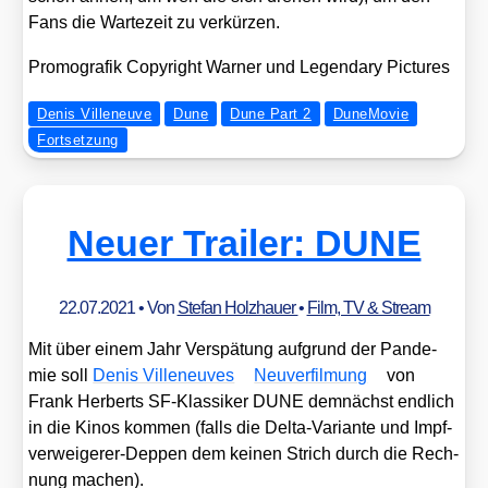
Fans die War­te­zeit zu ver­kür­zen.
Pro­mo­gra­fik Copy­right War­ner und Legen­da­ry Pic­tures
Denis Villeneuve
Dune
Dune Part 2
DuneMovie
Fortsetzung
Neuer Trailer: DUNE
22.07.2021
• Von
Stefan Holzhauer
•
Film, TV & Stream
Mit über einem Jahr Ver­spä­tung auf­grund der Pan­de­
mie soll
Denis Ville­neu­ves
Neu­ver­fil­mung
von
Frank Her­berts SF-Klas­si­ker DUNE dem­nächst end­lich
in die Kinos kom­men (falls die Del­ta-Vari­an­te und Impf­
ver­wei­ge­rer-Dep­pen dem kei­nen Strich durch die Rech­
nung machen).