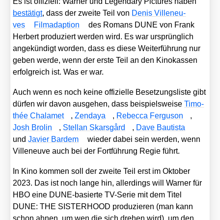
Es ist offi­zi­ell: War­ner und Legen­da­ry Pic­tures haben
bestä­tigt
, dass der zwei­te Teil von
Denis Ville­neu­
ves
Film­ad­ap­ti­on
des Romans DUNE von Frank
Her­bert pro­du­ziert wer­den wird. Es war ursprüng­lich
ange­kün­digt wor­den, dass es die­se Wei­ter­füh­rung nur
geben wer­de, wenn der ers­te Teil an den Kino­kas­sen
erfolg­reich ist. Was er war.
Auch wenn es noch kei­ne offi­zi­el­le Beset­zungs­lis­te gibt
dür­fen wir davon aus­ge­hen, dass bei­spiels­wei­se
Timo­
thée Cha­l­a­met
,
Zen­da­ya
,
Rebec­ca Fer­gu­son
,
Josh Bro­lin
,
Stel­lan Skars­gård
,
Dave Bau­tis­ta
und
Javier Bar­dem
wie­der dabei sein wer­den, wenn
Ville­neuve auch bei der Fort­füh­rung Regie führt.
In Kino kom­men soll der zwei­te Teil erst im Okto­ber
2023. Das ist noch lan­ge hin, aller­dings will War­ner für
HBO eine DUNE-basier­te TV-Serie mit dem Titel
DUNE: THE SISTERHOOD pro­du­zie­ren (man kann
schon ahnen, um wen die sich dre­hen wird), um den