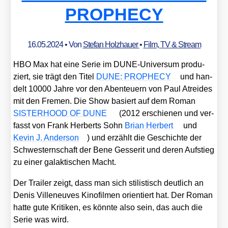
PROPHECY
16.05.2024
• Von
Stefan Holzhauer
•
Film, TV & Stream
HBO Max hat eine Serie im DUNE-Uni­ver­sum pro­du­
ziert, sie trägt den Titel
DUNE: PROPHECY
und han­
delt 10000 Jah­re vor den Aben­teu­ern von Paul Atrei­des
mit den Fre­men. Die Show basiert auf dem Roman
SISTERHOOD OF DUNE
(2012 erschie­nen und ver­
fasst von Frank Her­berts Sohn
Bri­an Her­bert
und
Kevin J. Ander­son
) und erzählt die Geschich­te der
Schwes­tern­schaft der Bene Ges­se­rit und deren Auf­stieg
zu einer galak­ti­schen Macht.
Der Trai­ler zeigt, dass man sich sti­lis­tisch deut­lich an
Denis Ville­neu­ves Kino­fil­men ori­en­tiert hat. Der Roman
hat­te gute Kri­ti­ken, es könn­te also sein, das auch die
Serie was wird.