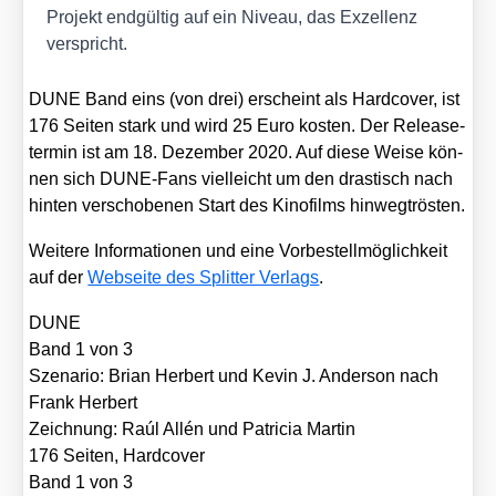
Pro­jekt end­gül­tig auf ein Niveau, das Exzel­lenz
ver­spricht.
DUNE Band eins (von drei) erscheint als Hard­co­ver, ist
176 Sei­ten stark und wird 25 Euro kos­ten. Der Release­
ter­min ist am 18. Dezem­ber 2020. Auf die­se Wei­se kön­
nen sich DUNE-Fans viel­leicht um den dras­tisch nach
hin­ten ver­scho­be­nen Start des Kino­films hin­weg­trös­ten.
Wei­te­re Infor­ma­tio­nen und eine Vor­be­stell­mög­lich­keit
auf der
Web­sei­te des Split­ter Ver­lags
.
DUNE
Band 1 von 3
Sze­na­rio: Bri­an Her­bert und Kevin J. Ander­son nach
Frank Her­bert
Zeich­nung: Raúl Allén und Patri­cia Mar­tin
176 Sei­ten, Hard­co­ver
Band 1 von 3