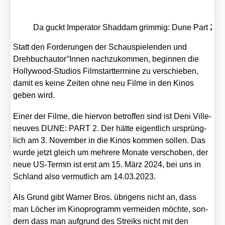
Da guckt Impe­ra­tor Shad­dam grim­mig: Dune Part 2 v
Statt den For­de­run­gen der Schau­spie­len­den und
Drehbuchautor°Innen nach­zu­kom­men, begin­nen die
Hol­ly­wood-Stu­di­os Film­start­ter­mi­ne zu ver­schie­ben,
damit es kei­ne Zei­ten ohne neu Fil­me in den Kinos
geben wird.
Einer der Fil­me, die hier­von betrof­fen sind ist Deni Ville­
neu­ves DUNE: PART 2. Der hät­te eigent­lich ursprüng­
lich am 3. Novem­ber in die Kinos kom­men sol­len. Das
wur­de jetzt gleich um meh­re­re Mona­te ver­scho­ben, der
neue US-Ter­min ist erst am 15. März 2024, bei uns in
Schland also ver­mut­lich am 14.03.2023.
Als Grund gibt War­ner Bros. übri­gens nicht an, dass
man Löcher im Kino­pro­gramm ver­mei­den möch­te, son­
dern dass man auf­grund des Streiks nicht mit den