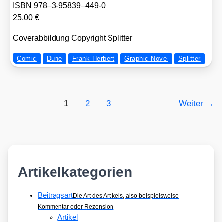
ISBN 978–3‑95839–449‑0
25,00 €
Cover­ab­bil­dung Copy­right Split­ter
Comic
Dune
Frank Herbert
Graphic Novel
Splitter
1
2
3
Weiter
→
Artikelkategorien
Beitragsart
Die Art des Artikels, also beispielsweise
Kommentar oder Rezension
Artikel