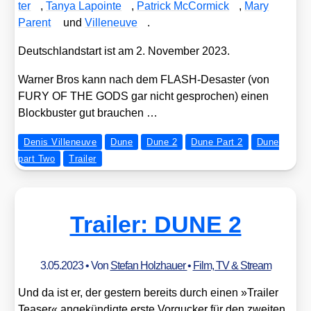
ter
,
Tanya Lapoin­te
,
Patrick McCor­mick
,
Mary
Parent
und
Ville­neuve
.
Deutsch­land­start ist am 2. Novem­ber 2023.
War­ner Bros kann nach dem FLASH-Desas­ter (von
FURY OF THE GODS gar nicht gespro­chen) einen
Block­bus­ter gut brau­chen …
Denis Villeneuve
Dune
Dune 2
Dune Part 2
Dune
part Two
Trailer
Trailer: DUNE 2
3.05.2023
• Von
Stefan Holzhauer
•
Film, TV & Stream
Und da ist er, der ges­tern bereits durch einen »Trai­ler
Teaser« ange­kün­dig­te ers­te Vor­gu­cker für den zwei­ten