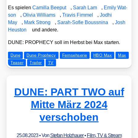
Es spie­len
Camil­la Bee­put
,
Sarah Lam
,
Emi­ly Wat­
son
,
Oli­via Wil­liams
,
Tra­vis Fim­mel
,
Jodhi
May
,
Mark Strong
,
Sarah-Sofie Bouss­ni­na
,
Josh
Heu­s­ton
und ande­re.
DUNE: PROPHECY soll im Herbst bei Max star­ten.
Dune
Dune Prophecy
Fernsehserie
HBO Max
Max
Teaser
Trailer
TV
DUNE: PART TWO auf
Mitte März 2024
verschoben
25.08.2023
• Von
Stefan Holzhauer
•
Film, TV & Stream