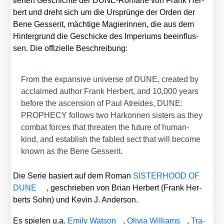
tier­ten Geschich­te der DUNE-Roma­ne von Frank Her­
bert und dreht sich um die Ursprün­ge der Orden der
Bene Ges­se­rit, mäch­ti­ge Magie­rin­nen, die aus dem
Hin­ter­grund die Geschi­cke des Impe­ri­ums beein­flus­
sen. Die offi­zi­el­le Beschrei­bung:
From the expan­si­ve uni­ver­se of DUNE, crea­ted by
acclai­med aut­hor Frank Her­bert, and 10,000 years
befo­re the ascen­si­on of Paul Atrei­des, DUNE:
PROPHECY fol­lows two Har­kon­nen sis­ters as they
com­bat forces that threa­ten the future of human­
kind, and estab­lish the fab­led sect that will beco­me
known as the Bene Ges­se­rit.
Die Serie basiert auf dem Roman
SISTERHOOD OF
DUNE
, geschrie­ben von Bri­an Her­bert (Frank Her­
berts Sohn) und Kevin J. Ander­son.
Es spie­len u.a.
Emi­ly Wat­son
,
Oli­via Wil­liams
,
Tra­