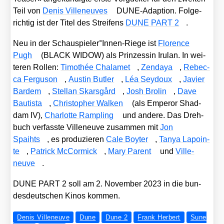
Teil von
Denis Ville­neu­ves
DUNE-Adap­ti­on. Fol­ge­
rich­tig ist der Titel des Strei­fens
DUNE PART 2
.
Neu in der Schauspieler°Innen-Riege ist
Flo­rence
Pugh
(BLACK WIDOW) als Prin­zes­sin Iru­lan. In wei­
te­ren Rol­len:
Timo­thée Cha­l­a­met
,
Zen­da­ya
,
Rebec­
ca Fer­gu­son
,
Aus­tin But­ler
,
Léa Sey­doux
,
Javier
Bar­dem
,
Stel­lan Skars­gård
,
Josh Bro­lin
,
Dave
Bau­tis­ta
,
Chris­to­pher Wal­ken
(als Emper­or Shad­
dam IV),
Char­lot­te Ram­pling
und ande­re. Das Dreh­
buch ver­fass­te Ville­neuve zusam­men mit
Jon
Spaihts
, es pro­du­zie­ren
Cale Boy­ter
,
Tanya Lapoin­
te
,
Patrick McCor­mick
,
Mary Parent
und
Ville­
neuve
.
DUNE PART 2 soll am 2. Novem­ber 2023 in die bun­
des­deut­schen Kinos kom­men.
Denis Villeneuve
Dune
Dune 2
Frank Herbert
Sune