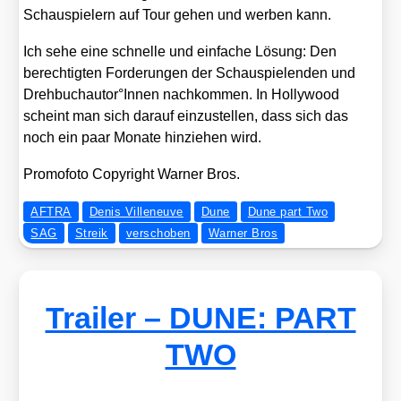
Schau­spie­lern auf Tour gehen und wer­ben kann.
Ich sehe eine schnel­le und ein­fa­che Lösung: Den
berech­tig­ten For­de­run­gen der Schau­spie­len­den und
Drehbuchautor°Innen nach­kom­men. In Hol­ly­wood
scheint man sich dar­auf ein­zu­stel­len, dass sich das
noch ein paar Mona­te hin­zie­hen wird.
Pro­mo­fo­to Copy­right War­ner Bros.
AFTRA
Denis Villeneuve
Dune
Dune part Two
SAG
Streik
verschoben
Warner Bros
Trailer – DUNE: PART
TWO