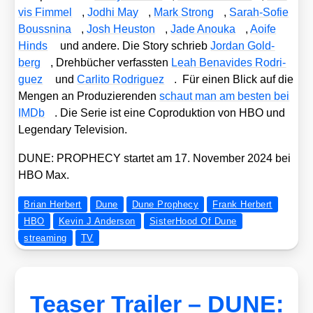
vis Fim­mel
,
Jodhi May
,
Mark Strong
,
Sarah-Sofie
Bouss­ni­na
,
Josh Heu­s­ton
,
Jade Anou­ka
,
Aoi­fe
Hinds
und ande­re. Die Sto­ry schrieb
Jor­dan Gold­
berg
, Dreh­bü­cher ver­fass­ten
Leah Bena­vi­des Rodri­
guez
und
Car­li­to Rodri­guez
. Für einen Blick auf die
Men­gen an Pro­du­zie­ren­den
schaut man am bes­ten bei
IMDb
. Die Serie ist eine Copro­duk­ti­on von HBO und
Legen­da­ry Tele­vi­si­on.
DUNE: PROPHECY star­tet am 17. Novem­ber 2024 bei
HBO Max.
Brian Herbert
Dune
Dune Prophecy
Frank Herbert
HBO
Kevin J Anderson
SisterHood Of Dune
streaming
TV
Teaser Trailer – DUNE: