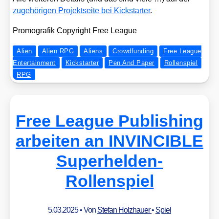
zuge­hö­ri­gen Pro­jekt­sei­te bei Kick­star­ter
.
Pro­mo­gra­fik Copy­right Free League
Alien
Alien RPG
Aliens
Crowdfunding
Free League
Entertainment
Kickstarter
Pen And Paper
Rollenspiel
RPG
Free League Publishing
arbeiten an INVINCIBLE
Superhelden-
Rollenspiel
5.03.2025
• Von
Stefan Holzhauer
•
Spiel