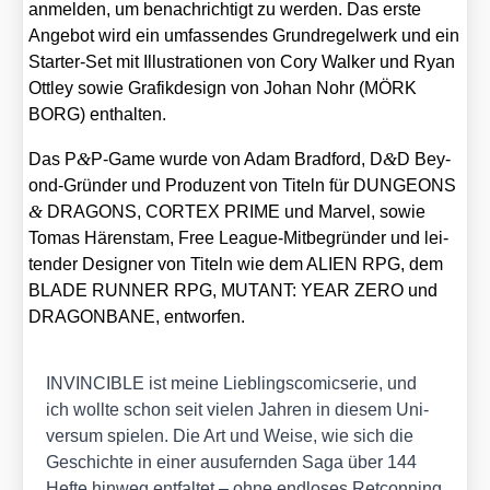
anmel­den, um benach­rich­tigt zu wer­den. Das ers­te
Ange­bot wird ein umfas­sen­des Grund­re­gel­werk und ein
Star­ter-Set mit Illus­tra­tio­nen von Cory Wal­ker und Ryan
Ott­ley sowie Gra­fik­de­sign von Johan Nohr (MÖRK
BORG) ent­hal­ten.
&
&
Das P
P‑Game wur­de von Adam Brad­ford, D
D Bey­
ond-Grün­der und Pro­du­zent von Titeln für DUNGEONS
&
DRAGONS, CORTEX PRIME und Mar­vel, sowie
Tomas Hären­s­tam, Free League-Mit­be­grün­der und lei­
ten­der Desi­gner von Titeln wie dem ALIEN RPG, dem
BLADE RUNNER RPG, MUTANT: YEAR ZERO und
DRAGONBANE, ent­wor­fen.
INVINCIBLE ist mei­ne Lieb­lings­co­mic­se­rie, und
ich woll­te schon seit vie­len Jah­ren in die­sem Uni­
ver­sum spie­len. Die Art und Wei­se, wie sich die
Geschich­te in einer aus­ufern­den Saga über 144
Hef­te hin­weg ent­fal­tet – ohne end­lo­ses Ret­con­ning