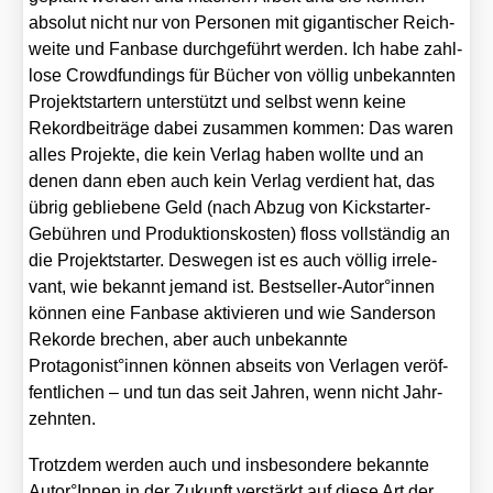
abso­lut nicht nur von Per­so­nen mit gigan­ti­scher Reich­
wei­te und Fan­ba­se durch­ge­führt wer­den. Ich habe zahl­
lo­se Crowd­fun­dings für Bücher von völ­lig unbe­kann­ten
Pro­jekt­star­tern unter­stützt und selbst wenn kei­ne
Rekord­bei­trä­ge dabei zusam­men kom­men: Das waren
alles Pro­jek­te, die kein Ver­lag haben woll­te und an
denen dann eben auch kein Ver­lag ver­dient hat, das
übrig geblie­be­ne Geld (nach Abzug von Kick­star­ter-
Gebüh­ren und Pro­duk­ti­ons­kos­ten) floss voll­stän­dig an
die Pro­jekt­star­ter. Des­we­gen ist es auch völ­lig irrele­
vant, wie bekannt jemand ist. Bestseller-Autor°innen
kön­nen eine Fan­ba­se akti­vie­ren und wie San­der­son
Rekor­de bre­chen, aber auch unbe­kann­te
Protagonist°innen kön­nen abseits von Ver­la­gen ver­öf­
fent­li­chen – und tun das seit Jah­ren, wenn nicht Jahr­
zehn­ten.
Trotz­dem wer­den auch und ins­be­son­de­re bekann­te
Autor°Innen in der Zukunft ver­stärkt auf die­se Art der