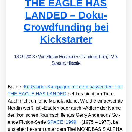
THE EAGLE HAS
LANDED – Doku-
Crowdfunding bei
Kickstarter
13.09.2023
• Von
Stefan Holzhauer
•
Fandom
,
Film, TV &
Stream
,
Historie
Bei der
Kick­star­ter-Kam­pa­gne mit dem pas­sen­den Titel
THE EAGLE HAS LANDED
geht es nicht um Tie­re.
Auch nicht um eine Mond­lan­dung. Wie die ein­ge­weih­te
Ner­din weiß, ist »Eagle« oder auch »Adler« der Name
der iko­ni­schen Raum­schif­fe aus Ger­ry Ander­sons Sci­
ence Fic­tion-Serie
SPACE: 1999
(1975 – 1977), bei
uns eher bekannt unter dem Titel MONDBASIS ALPHA