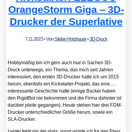
OrangeStorm Giga – 3D-
Drucker der Superlative
7.11.2023
• Von
Stefan Holzhauer
•
3D-Druck
Hob­by­mä­ßig bin ich gern auch mal in Sachen 3D-
Druck unter­wegs, ein The­ma, das mich seit Jah­ren
inter­es­siert, den ers­ten 3D-Dru­cker hat­te ich um 2015
her­um, eben­falls ein Kick­star­ter-Pro­jekt, das eine …
inter­es­san­te Geschich­te hat­te (eini­ge Back­er haben
den Rigid­Bot nie bekom­men und die Fir­ma dahin­ter ist
dar­über plei­te gegan­gen). Heu­te ste­hen hier drei FDM-
Dru­cker unter­schied­li­cher Grö­ße her­um, sowie ein
SLA-Dru­cker.
Lei­der fehlt mir der platz, sonst wür­de ich für den Preis