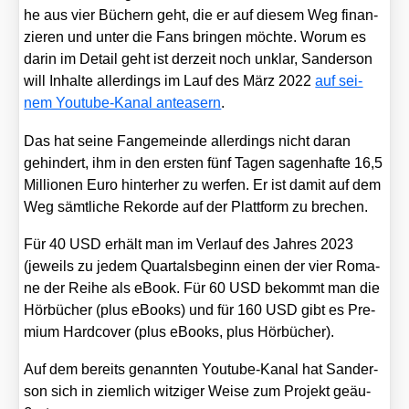
he aus vier Büchern geht, die er auf die­sem Weg finan­
zie­ren und unter die Fans brin­gen möch­te. Wor­um es
dar­in im Detail geht ist der­zeit noch unklar, San­der­son
will Inhal­te aller­dings im Lauf des März 2022
auf sei­
nem You­tube-Kanal anteasern
.
Das hat sei­ne Fan­ge­mein­de aller­dings nicht dar­an
gehin­dert, ihm in den ers­ten fünf Tagen sagen­haf­te 16,5
Mil­lio­nen Euro hin­ter­her zu wer­fen. Er ist damit auf dem
Weg sämt­li­che Rekor­de auf der Platt­form zu bre­chen.
Für 40 USD erhält man im Ver­lauf des Jah­res 2023
(jeweils zu jedem Quar­tals­be­ginn einen der vier Roma­
ne der Rei­he als eBook. Für 60 USD bekommt man die
Hör­bü­cher (plus eBooks) und für 160 USD gibt es Pre­
mi­um Hard­co­ver (plus eBooks, plus Hör­bü­cher).
Auf dem bereits genann­ten You­tube-Kanal hat San­der­
son sich in ziem­lich wit­zi­ger Wei­se zum Pro­jekt geäu­