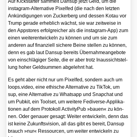
Auf Kick­star­ter sam­melt Dan­sup jetzt Geld, um die
insta­gram-Alter­na­ti­ve Pixel­fed (die nach den letz­ten
Ankün­di­gun­gen von Zucker­berg und des­sen Kotau vor
Trump gera­de erheb­lich wächst, sie war zeit­wei­se in
den Apps­to­res erfolg­rei­cher als die insta­gram-App) zum
einen wei­ter­ent­wi­ckeln zu kön­nen und um sie zum
ande­ren auf finan­zi­ell siche­re Bei­ne stel­len zu kön­nen,
denn es gab laut Dan­sup bereits Über­nah­me­an­ge­bo­te
von ein­schlä­gi­ger Sei­te, die er aber trotz Inaus­sichts­tel­
lung hoher Geld­sum­men abge­lehnt hat.
Es geht aber nicht nur um Pixel­fed, son­dern auch um
loops​.video, eine ethi­sche Alter­na­ti­ve zu Tik­Tok, um
sup, eine Alter­na­ti­ve zu Whats­app und Snap­chat und
um Pubkit, ein Tool­set, um wei­te­re Fedi­ver­se-Appli­ka­
tio­nen auf dem Pro­to­koll Acti­vi­ty­Pub »bau­en« zu kön­
nen. Oder genau­er gesagt: Wei­ter ent­wi­ckeln, denn das
ist kei­ne Zukunfts­vi­si­on, all das gibt es bereit, Dan­sup
brauch »nur« Res­sour­cen, um wei­ter ent­wi­ckeln zu