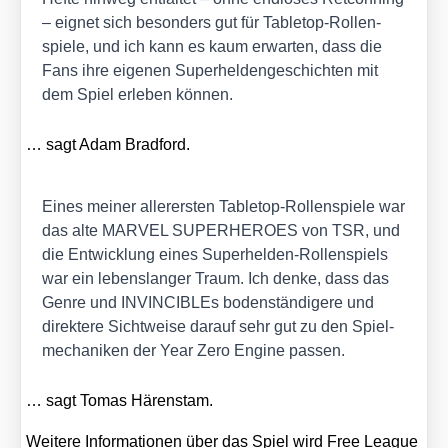
– eig­net sich beson­ders gut für Table­top-Rol­len­
spie­le, und ich kann es kaum erwar­ten, dass die
Fans ihre eige­nen Super­hel­den­ge­schich­ten mit
dem Spiel erle­ben kön­nen.
… sagt Adam Brad­ford.
Eines mei­ner aller­ers­ten Table­top-Rol­len­spie­le war
das alte MARVEL SUPERHEROES von TSR, und
die Ent­wick­lung eines Super­hel­den-Rol­len­spiels
war ein lebens­lan­ger Traum. Ich den­ke, dass das
Gen­re und INVIN­CI­BLEs boden­stän­di­ge­re und
direk­te­re Sicht­wei­se dar­auf sehr gut zu den Spiel­
me­cha­ni­ken der Year Zero Engi­ne pas­sen.
… sagt Tomas Hären­s­tam.
Wei­te­re Infor­ma­tio­nen über das Spiel wird Free League