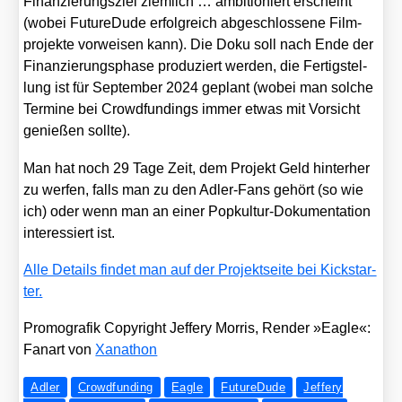
Finan­zie­rungs­ziel ziem­lich … ambi­tio­niert erscheint
(wobei Future­Du­de erfolg­reich abge­schlos­se­ne Film­
pro­jek­te vor­wei­sen kann). Die Doku soll nach Ende der
Finan­zie­rungs­pha­se pro­du­ziert wer­den, die Fer­tig­stel­
lung ist für Sep­tem­ber 2024 geplant (wobei man sol­che
Ter­mi­ne bei Crowd­fun­dings immer etwas mit Vor­sicht
genie­ßen soll­te).
Man hat noch 29 Tage Zeit, dem Pro­jekt Geld hin­ter­her
zu wer­fen, falls man zu den Adler-Fans gehört (so wie
ich) oder wenn man an einer Pop­kul­tur-Doku­men­ta­ti­on
inter­es­siert ist.
Alle Details fin­det man auf der Pro­jekt­sei­te bei Kick­star­
ter.
Pro­mo­gra­fik Copy­right Jef­fery Mor­ris, Ren­der »Eagle«:
Fan­art von
Xan­athon
Adler
Crowdfunding
Eagle
FutureDude
Jeffery