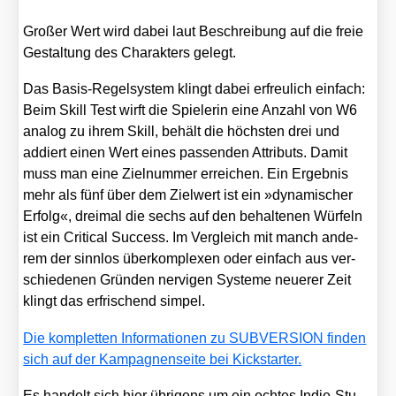
Gro­ßer Wert wird dabei laut Beschrei­bung auf die freie
Gestal­tung des Cha­rak­ters gelegt.
Das Basis-Regel­sys­tem klingt dabei erfreu­lich ein­fach:
Beim Skill Test wirft die Spie­le­rin eine Anzahl von W6
ana­log zu ihrem Skill, behält die höchs­ten drei und
addiert einen Wert eines pas­sen­den Attri­buts. Damit
muss man eine Ziel­num­mer errei­chen. Ein Ergeb­nis
mehr als fünf über dem Ziel­wert ist ein »dyna­mi­scher
Erfolg«, drei­mal die sechs auf den behal­te­nen Wür­feln
ist ein Cri­ti­cal Suc­cess. Im Ver­gleich mit manch ande­
rem der sinn­los über­kom­ple­xen oder ein­fach aus ver­
schie­de­nen Grün­den ner­vi­gen Sys­te­me neue­rer Zeit
klingt das erfri­schend sim­pel.
Die kom­plet­ten Infor­ma­tio­nen zu SUBVERSION fin­den
sich auf der Kam­pa­gnen­sei­te bei Kick­star­ter.
Es han­delt sich hier übri­gens um ein ech­tes Indie-Stu­