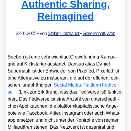
Authentic Sharing,
Reimagined
22.01.2025
• Von
Stefan Holzhauer
•
Gesellschaft
,
Web
Soeben ist eine sehr wich­ti­ge Crowd­fun­ding-Kam­pa­
gne auf Kick­star­ter gestar­tet: Dan­sup ali­as Dani­el
Super­nault ist der Ent­wick­ler von Pixel­fed. Pixel­fed ist
eine Alter­na­ti­ve zu insta­gram, die auf der offe­nen, ethi­
schen, unab­hän­gi­gen
Social Media-Platt­form Fedi­ver­
se
(Link zur Erklä­rung, was das Fedi­ver­se ist) funk­tio­
niert. Das Fedi­ver­se ist eine Anzahl von unter­schied­li­
chen Appli­ka­tio­nen, die platt­form­ka­pi­ta­lis­ti­sche Ange­
bo­te wie Face­book, Xit­ter, insta­gram oder auch Whats­
app erset­zen und nicht unter der Kon­trol­le von rech­ten
Mil­li­ar­dä­ren ste­hen. Das Netz­werk ist dezen­tral und