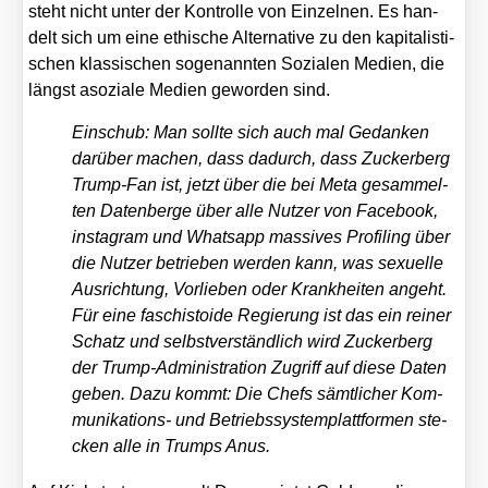
steht nicht unter der Kon­trol­le von Ein­zel­nen. Es han­
delt sich um eine ethi­sche Alter­na­ti­ve zu den kapi­ta­lis­ti­
schen klas­si­schen soge­nann­ten Sozia­len Medi­en, die
längst aso­zia­le Medi­en gewor­den sind.
Ein­schub: Man soll­te sich auch mal Gedan­ken
dar­über machen, dass dadurch, dass Zucker­berg
Trump-Fan ist, jetzt über die bei Meta gesam­mel­
ten Daten­ber­ge über alle Nut­zer von Face­book,
insta­gram und Whats­app mas­si­ves Pro­fil­ing über
die Nut­zer betrie­ben wer­den kann, was sexu­el­le
Aus­rich­tung, Vor­lie­ben oder Krank­hei­ten angeht.
Für eine faschis­to­ide Regie­rung ist das ein rei­ner
Schatz und selbst­ver­ständ­lich wird Zucker­berg
der Trump-Admi­nis­tra­ti­on Zugriff auf die­se Daten
geben. Dazu kommt: Die Chefs sämt­li­cher Kom­
mu­ni­ka­ti­ons- und Betriebs­sys­tem­platt­for­men ste­
cken alle in Trumps Anus.