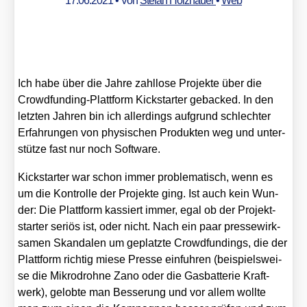
17.06.2021
• Von
Stefan Holzhauer
•
Web
Ich habe über die Jah­re zahl­lo­se Pro­jek­te über die
Crowd­fun­ding-Platt­form Kick­star­ter geba­cked. In den
letz­ten Jah­ren bin ich aller­dings auf­grund schlech­ter
Erfah­run­gen von phy­si­schen Pro­duk­ten weg und unter­
stüt­ze fast nur noch Soft­ware.
Kick­star­ter war schon immer pro­ble­ma­tisch, wenn es
um die Kon­trol­le der Pro­jek­te ging. Ist auch kein Wun­
der: Die Platt­form kas­siert immer, egal ob der Pro­jekt­
star­ter seri­ös ist, oder nicht. Nach ein paar pres­se­wirk­
sa­men Skan­da­len um geplatz­te Crowd­fun­dings, die der
Platt­form rich­tig mie­se Pres­se ein­fuh­ren (bei­spiels­wei­
se die Mikro­droh­ne Zano oder die Gas­bat­te­rie Kraft­
werk), gelob­te man Bes­se­rung und vor allem woll­te