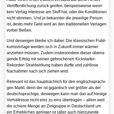
Ver­öf­fent­li­chung zurück grei­fen, bei­spiels­wei­se wenn
kein Ver­lag Inter­es­se am Stoff hat, oder die Kon­di­tio­nen
nicht stim­men. Und je bekann­ter die jewei­li­ge Per­son
ist, des­to mehr Geld wird an den tra­di­tio­nel­len Ver­la­gen
vor­bei flie­ßen.
Und des­we­gen blei­be ich dabei: Die klas­si­schen Publi­
kums­ver­la­ge wer­den sich in Zukunft immer wär­mer
anzie­hen müs­sen. Zudem ins­be­son­de­re die­ser über­ra­
gen­de Erfolg mit sei­nen gebro­che­nen Kick­star­ter-
Rekor­den Strahl­wir­kung haben dürf­te und zahl­lo­se
Nach­ah­mer nach sich zie­hen wird.
Rele­vant ist das haupt­säch­lich für den eng­lisch­spra­chi­
gen Markt, denn der ist gigan­tisch viel grö­ßer als der
deutsch­spra­chi­ge, des­we­gen kann man das auf hie­si­ge
Ver­hält­nis­se nicht eins zu eins über­tra­gen – allein weil
die schie­re Men­ge an Ziel­grup­pe in Deutsch­land um
ein Erheb­li­ches gerin­ger ist (aber auch hier­zu­lan­de