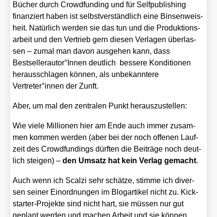
Bücher durch Crowd­fun­ding und für Self­pu­bli­shing
finan­ziert haben ist selbst­ver­ständ­lich eine Bin­sen­weis­
heit. Natür­lich wer­den sie das tun und die Pro­duk­ti­ons­
ar­beit und den Ver­trieb gern die­sen Ver­la­gen über­las­
sen – zumal man davon aus­ge­hen kann, dass
Bestsellerautor°Innen deut­lich bes­se­re Kon­di­tio­nen
her­aus­schla­gen kön­nen, als unbe­kann­te­re
Vertreter°innen der Zunft.
Aber, um mal den zen­tra­len Punkt her­aus­zu­stel­len:
Wie vie­le Mil­lio­nen hier am Ende auch immer zusam­
men kom­men wer­den (aber bei der noch offe­nen Lauf­
zeit des Crowd­fun­dings dürf­ten die Bei­trä­ge noch deut­
lich stei­gen) –
den Umsatz hat kein Ver­lag gemacht
.
Auch wenn ich Scal­zi sehr schät­ze, stim­me ich diver­
sen sei­ner Ein­ord­nun­gen im Blog­ar­ti­kel nicht zu. Kick­
star­ter-Pro­jek­te sind nicht hart, sie müs­sen nur gut
geplant wer­den und machen Arbeit und sie kön­nen