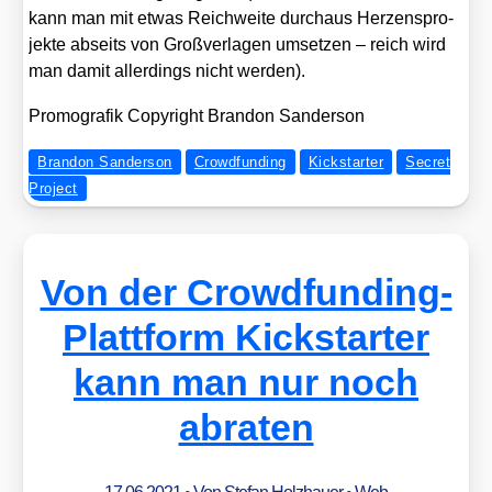
kann man mit etwas Reich­wei­te durch­aus Her­zens­pro­
jek­te abseits von Groß­ver­la­gen umset­zen – reich wird
man damit aller­dings nicht wer­den).
Pro­mo­gra­fik Copy­right Bran­don San­der­son
Brandon Sanderson
Crowdfunding
Kickstarter
Secret
Project
Von der Crowdfunding-
Plattform Kickstarter
kann man nur noch
abraten