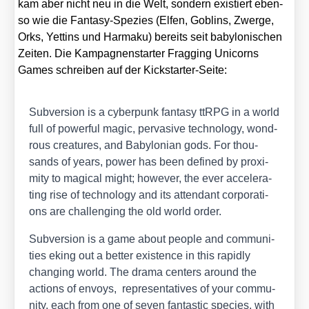
kam aber nicht neu in die Welt, son­dern exis­tiert eben­
so wie die Fan­ta­sy-Spe­zi­es (Elfen, Goblins, Zwer­ge,
Orks, Yettins und Har­ma­ku) bereits seit baby­lo­ni­schen
Zei­ten. Die Kam­pa­gnen­star­ter Frag­ging Uni­corns
Games schrei­ben auf der Kick­star­ter-Sei­te:
Sub­ver­si­on is a cyber­punk fan­ta­sy ttRPG
in a world
full of powerful magic, per­va­si­ve tech­no­lo­gy, wond­
rous crea­tures, and Baby­lo­ni­an gods. For thou­
sands of years, power has been defi­ned by pro­xi­
mi­ty to magi­cal might; howe­ver, the ever acce­le­ra­
ting rise of tech­no­lo­gy and its atten­dant cor­po­ra­ti­
ons are chal­len­ging the old world order.
Sub­ver­si­on is a game about peo­p­le and com­mu­ni­
ties eking out a bet­ter exis­tence in this rapidly
chan­ging world. The dra­ma cen­ters around the
actions of
envoys
, repre­sen­ta­ti­ves of your com­mu­
ni­ty, each from one of
seven fan­ta­stic spe­ci­es
, with