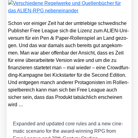
Schon vor eini­ger Zeit hat der umtrie­bi­ge schwe­di­sche
Publisher Free League sich die Lizenz zum ALI­EN-Uni­
&
ver­sum für ein Pen
Paper-Rol­len­spiel an Land gezo­
gen. Und das war damals auch bereits gut ange­kom­
men. Man war aber offen­bar der Ansicht, dass es Zeit
für eine über­ar­bei­te­te Ver­si­on wäre und um die zu
finan­zie­ren star­te­tet man – mal wie­der – eine Crowd­fun­
ding-Kam­pa­gne bei Kick­star­ter für die Second Edi­ti­on.
Und ent­ge­gen manch ande­rer Prot­ago­nis­ten im Rol­len­
spiel­be­reich kann man sich bei Free League auch
sicher sein, dass das Pro­dukt tat­säch­lich erschei­nen
wird …
Expan­ded and updated core rules and a new cine­
ma­tic sce­na­rio for the award-win­ning RPG from