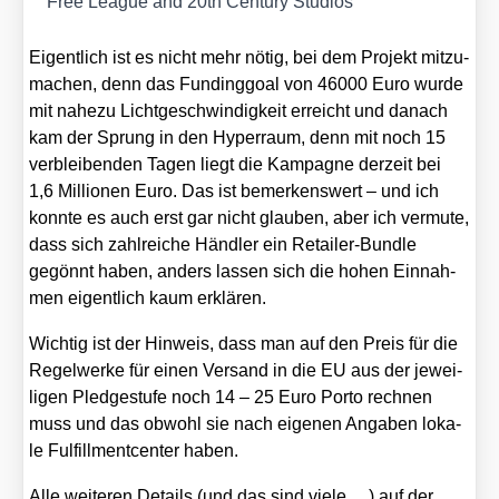
Free League and 20th Cen­tu­ry Stu­di­os
Eigent­lich ist es nicht mehr nötig, bei dem Pro­jekt mit­zu­
ma­chen, denn das Fun­ding­goal von 46000 Euro wur­de
mit nahe­zu Licht­ge­schwin­dig­keit erreicht und danach
kam der Sprung in den Hyper­raum, denn mit noch 15
ver­blei­ben­den Tagen liegt die Kam­pa­gne der­zeit bei
1,6 Mil­lio­nen Euro. Das ist bemer­kens­wert – und ich
konn­te es auch erst gar nicht glau­ben, aber ich ver­mu­te,
dass sich zahl­rei­che Händ­ler ein Retail­er-Bund­le
gegönnt haben, anders las­sen sich die hohen Ein­nah­
men eigent­lich kaum erklä­ren.
Wich­tig ist der Hin­weis, dass man auf den Preis für die
Regel­wer­ke für einen Ver­sand in die EU aus der jewei­
li­gen Pled­ge­stu­fe noch 14 – 25 Euro Por­to rech­nen
muss und das obwohl sie nach eige­nen Anga­ben loka­
le Ful­fill­ment­cen­ter haben.
Alle wei­te­ren Details (und das sind vie­le …) auf der