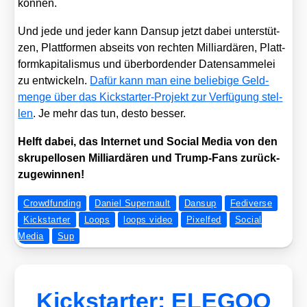
kön­nen.
Und jede und jeder kann Dan­sup jetzt dabei unter­stüt­
zen, Platt­for­men abseits von rech­ten Mil­li­ar­dä­ren, Platt­
form­ka­pi­ta­lis­mus und über­bor­den­der Daten­sam­me­lei
zu ent­wi­ckeln.
Dafür kann man eine belie­bi­ge Geld­
men­ge über das Kick­star­ter-Pro­jekt zur Ver­fü­gung stel­
len
. Je mehr das tun, des­to bes­ser.
Helft dabei, das Inter­net und Social Media von den
skru­pel­lo­sen Mil­li­ar­dä­ren und Trump-Fans zurück­
zu­ge­win­nen!
Crowdfunding
Daniel Supernault
Dansup
Fediverse
Kickstarter
Loops
loops video
Pixelfed
Social
Media
Sup
Kickstarter: ELEGOO