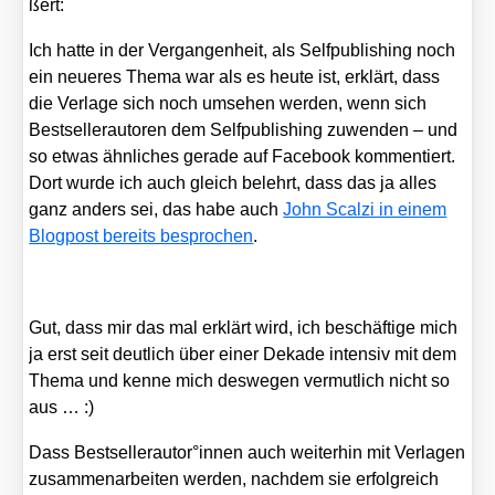
ßert:
Ich hat­te in der Ver­gan­gen­heit, als Self­pu­bli­shing noch
ein neue­res The­ma war als es heu­te ist, erklärt, dass
die Ver­la­ge sich noch umse­hen wer­den, wenn sich
Best­sel­ler­au­toren dem Self­pu­bli­shing zuwen­den – und
so etwas ähn­li­ches gera­de auf Face­book kom­men­tiert.
Dort wur­de ich auch gleich belehrt, dass das ja alles
ganz anders sei, das habe auch
John Scal­zi in einem
Blog­post bereits bespro­chen
.
Gut, dass mir das mal erklärt wird, ich beschäf­ti­ge mich
ja erst seit deut­lich über einer Deka­de inten­siv mit dem
The­ma und ken­ne mich des­we­gen ver­mut­lich nicht so
aus … :)
Dass Bestsellerautor°innen auch wei­ter­hin mit Ver­la­gen
zusam­men­ar­bei­ten wer­den, nach­dem sie erfolg­reich