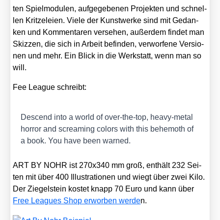
ten Spiel­mo­du­len, auf­ge­ge­be­nen Pro­jek­ten und schnel­
len Krit­ze­lei­en. Vie­le der Kunst­wer­ke sind mit Gedan­
ken und Kom­men­ta­ren ver­se­hen, außer­dem fin­det man
Skiz­zen, die sich in Arbeit befin­den, ver­wor­fe­ne Ver­sio­
nen und mehr. Ein Blick in die Werk­statt, wenn man so
will.
Fee League schreibt:
Des­cend into a world of over-the-top, hea­vy-metal
hor­ror and screa­ming colors with this behe­mo­th of
a book. You have been war­ned.
ART BY NOHR ist 270x340 mm groß, ent­hält 232 Sei­
ten mit über 400 Illus­tra­tio­nen und wiegt über zwei Kilo.
Der Zie­gel­stein kos­tet knapp 70 Euro und kann über
Free Leagues Shop erwor­ben wer­de
n.