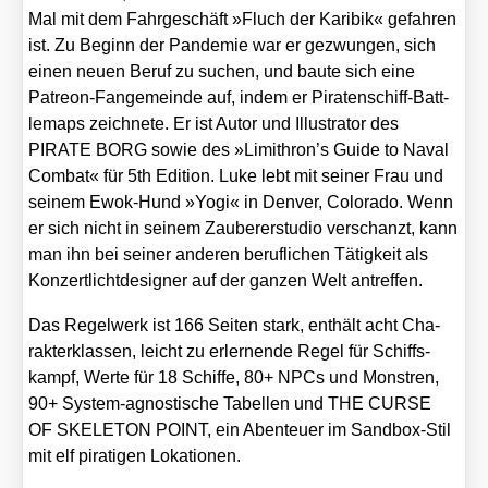
Mal mit dem Fahr­ge­schäft »Fluch der Kari­bik« gefah­ren
ist. Zu Beginn der Pan­de­mie war er gezwun­gen, sich
einen neu­en Beruf zu suchen, und bau­te sich eine
Patre­on-Fan­ge­mein­de auf, indem er Pira­ten­schiff-Batt­
le­maps zeich­ne­te. Er ist Autor und Illus­tra­tor des
PIRATE BORG sowie des »Limithron’s Gui­de to Naval
Com­bat« für 5th Edi­ti­on. Luke lebt mit sei­ner Frau und
sei­nem Ewok-Hund »Yogi« in Den­ver, Colo­ra­do. Wenn
er sich nicht in sei­nem Zau­be­rer­stu­dio ver­schanzt, kann
man ihn bei sei­ner ande­ren beruf­li­chen Tätig­keit als
Kon­zert­licht­de­si­gner auf der gan­zen Welt antref­fen.
Das Regel­werk ist 166 Sei­ten stark, ent­hält acht Cha­
rak­ter­klas­sen, leicht zu erler­nen­de Regel für Schiffs­
kampf, Wer­te für 18 Schif­fe, 80+ NPCs und Mons­tren,
90+ Sys­tem-agnos­ti­sche Tabel­len und THE CURSE
OF SKELETON POINT, ein Aben­teu­er im Sand­box-Stil
mit elf pira­ti­gen Loka­tio­nen.