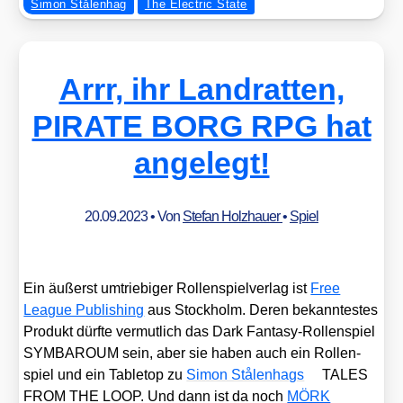
Simon Stålenhag
The Electric State
Arrr, ihr Landratten,
PIRATE BORG RPG hat
angelegt!
20.09.2023
• Von
Stefan Holzhauer
•
Spiel
Ein äußerst umtrie­bi­ger Rol­len­spiel­ver­lag ist
Free
League Publi­shing
aus Stock­holm. Deren bekann­tes­tes
Pro­dukt dürf­te ver­mut­lich das Dark Fan­ta­sy-Rol­len­spiel
SYMBAROUM sein, aber sie haben auch ein Rol­len­
spiel und ein Table­top zu
Simon Stå­len­hags
TALES
FROM THE LOOP. Und dann ist da noch
MÖRK