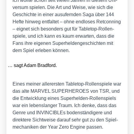
ich woll­te schon seit vie­len Jah­ren in die­sem Uni­
ver­sum spie­len. Die Art und Wei­se, wie sich die
Geschich­te in einer aus­ufern­den Saga über 144
Hef­te hin­weg ent­fal­tet – ohne end­lo­ses Ret­con­ning
– eig­net sich beson­ders gut für Table­top-Rol­len­
spie­le, und ich kann es kaum erwar­ten, dass die
Fans ihre eige­nen Super­hel­den­ge­schich­ten mit
dem Spiel erle­ben kön­nen.
… sagt Adam Brad­ford.
Eines mei­ner aller­ers­ten Table­top-Rol­len­spie­le war
das alte MARVEL SUPERHEROES von TSR, und
die Ent­wick­lung eines Super­hel­den-Rol­len­spiels
war ein lebens­lan­ger Traum. Ich den­ke, dass das
Gen­re und INVIN­CI­BLEs boden­stän­di­ge­re und
direk­te­re Sicht­wei­se dar­auf sehr gut zu den Spiel­
me­cha­ni­ken der Year Zero Engi­ne pas­sen.