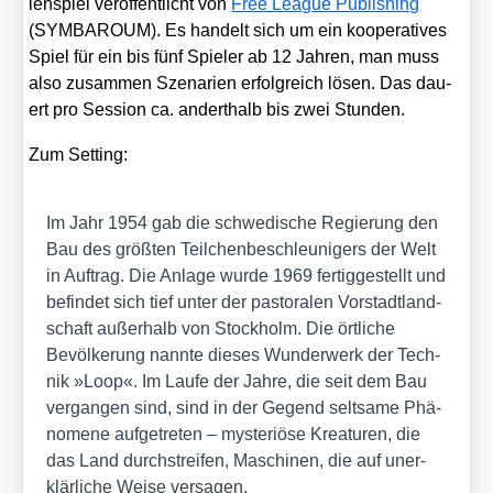
len­spiel ver­öf­fent­licht von
Free League Publi­shing
(SYMBAROUM). Es han­delt sich um ein koope­ra­ti­ves
Spiel für ein bis fünf Spie­ler ab 12 Jah­ren, man muss
also zusam­men Sze­na­ri­en erfolg­reich lösen. Das dau­
ert pro Ses­si­on ca. andert­halb bis zwei Stun­den.
Zum Set­ting:
Im Jahr 1954 gab die schwe­di­sche Regie­rung den
Bau des größ­ten Teil­chen­be­schleu­ni­gers der Welt
in Auf­trag. Die Anla­ge wur­de 1969 fer­tig­ge­stellt und
befin­det sich tief unter der pas­to­ra­len Vor­stadt­land­
schaft außer­halb von Stock­holm. Die ört­li­che
Bevöl­ke­rung nann­te die­ses Wun­der­werk der Tech­
nik »Loop«. Im Lau­fe der Jah­re, die seit dem Bau
ver­gan­gen sind, sind in der Gegend selt­sa­me Phä­
no­me­ne auf­ge­tre­ten – mys­te­riö­se Krea­tu­ren, die
das Land durch­strei­fen, Maschi­nen, die auf uner­
klär­li­che Wei­se ver­sa­gen.