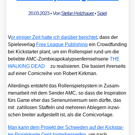
20.03.2023
• Von
Stefan Holzhauer
•
Spiel
V
or eini­ger Zeit hat­te ich dar­über berich­tet
, dass der
Spie­le­ver­lag
Free League Publi­shing
ein Crowd­fun­ding
bei Kick­star­ter plant, um ein Rol­len­spiel rund um die
belieb­te AMC-Zom­bie­apo­ka­lyp­sen­fern­seh­se­rie
THE
WALKING DEAD
zu rea­li­sie­ren. Die basiert ihrer­seits
auf einer Comic­rei­he von Robert Kirk­man.
Aller­dings ent­steht das Rol­len­spiel­sys­tem in Zusam­
men­ar­beit mit dem Sen­der AMC, so dass die Inspi­ra­ti­on
fürs Game eher das Seri­en­uni­ver­sum sein dürf­te, das
mit zahl­lo­sen Staf­feln und meh­re­ren Able­gern inzwi­
schen brei­ter auf­ge­stellt ist, als die Comic­vor­la­ge.
Man kann dem Pro­jekt der Schwe­den auf der Kick­star­
ter-Pro­jekt­sei­te Geld hin­ter­her­wer­fen
, um nach