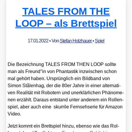
TALES FROM THE
LOOP – als Brettspiel
17.01.2022
• Von
Stefan Holzhauer
•
Spiel
Die Bezeich­nung TALES FROM THEN LOOP soll­te
man als Freund°in von Phan­tas­tik inzwi­schen schon
mal gehört haben. Ursprüng­lich ein Bild­band von
Simon Stå­len­hag, der die 80er Jah­re in einer alter­na­ti­
ven Rea­li­tät mit Robo­tern und uner­klär­li­chen Phä­no­me­
nen erzählt. Dar­aus ent­stand unter ande­rem ein Rol­len­
spiel, aber auch eine skur­ri­le Fern­seh­se­rie für Ama­zon
Video.
Jetzt kommt ein Brett­spiel hin­zu, eben­so wie das Rol­