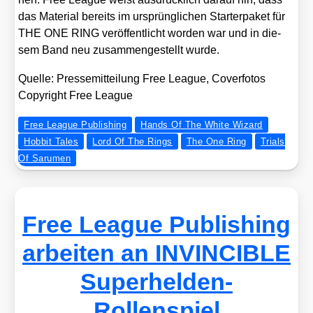
das Mate­ri­al bereits im ursprüng­li­chen Star­ter­pa­ket für
THE ONE RING ver­öf­fent­licht wor­den war und in die­
sem Band neu zusam­men­ge­stellt wur­de.
Quel­le: Pres­se­mit­tei­lung Free League, Cover­fo­tos
Copy­right Free League
Free League Publishing
Hands Of The White Wizard
Hobbit Tales
Lord Of The Rings
The One Ring
Trials
Of Sarumen
Free League Publishing
arbeiten an INVINCIBLE
Superhelden-
Rollenspiel