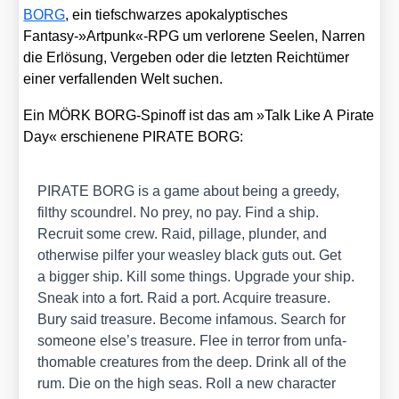
BORG
, ein tief­schwar­zes apo­ka­lyp­ti­sches
Fantasy-»Artpunk«-RPG um ver­lo­re­ne See­len, Nar­ren
die Erlö­sung, Ver­ge­ben oder die letz­ten Reich­tü­mer
einer ver­fal­len­den Welt suchen.
Ein MÖRK BORG-Spin­off ist das am »Talk Like A Pira­te
Day« erschie­ne­ne PIRATE BORG:
PIRATE BORG is a game about being a gree­dy,
filt­hy scound­rel. No prey, no pay. Find a ship.
Recruit some crew. Raid, pil­la­ge, plun­der, and
other­wi­se pil­fer your weas­ley black guts out. Get
a big­ger ship. Kill some things. Upgrade your ship.
Sneak into a fort. Raid a port. Acqui­re tre­asu­re.
Bury said tre­asu­re. Beco­me infa­mous. Search for
someone else’s tre­asu­re. Flee in ter­ror from unfa­
thomable crea­tures from the deep. Drink all of the
rum. Die on the high seas. Roll a new cha­rac­ter