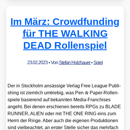
Im März: Crowdfunding
für THE WALKING
DEAD Rollenspiel
23.02.2023
• Von
Stefan Holzhauer
•
Spiel
Der in Stock­holm ansäs­si­ge Ver­lag Free League Publi­
&
shing ist ziem­lich umtrie­big, was Pen
Paper-Rol­len­
spie­le basie­rend auf bekann­ten Media-Fran­chi­ses
angeht. Bei denen erschie­nen bereits RPGs zu BLADE
RUNNER, ALIEN oder mit THE ONE RING eins zum
Herrn der Rin­ge. Aber auch die eige­nen Pro­duk­tio­nen
sind viel­be­ach­tet, an ers­ter Stel­le sicher das mehr­fach