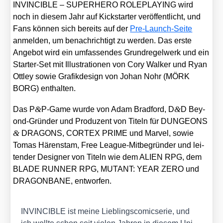
INVINCIBLE – SUPERHERO ROLEPLAYING wird
noch in die­sem Jahr auf Kick­star­ter ver­öf­fent­licht, und
Fans kön­nen sich bereits auf der
Pre-Launch-Sei­te
anmel­den, um benach­rich­tigt zu wer­den. Das ers­te
Ange­bot wird ein umfas­sen­des Grund­re­gel­werk und ein
Star­ter-Set mit Illus­tra­tio­nen von Cory Wal­ker und Ryan
Ott­ley sowie Gra­fik­de­sign von Johan Nohr (MÖRK
BORG) ent­hal­ten.
&
&
Das P
P‑Game wur­de von Adam Brad­ford, D
D Bey­
ond-Grün­der und Pro­du­zent von Titeln für DUNGEONS
&
DRAGONS, CORTEX PRIME und Mar­vel, sowie
Tomas Hären­s­tam, Free League-Mit­be­grün­der und lei­
ten­der Desi­gner von Titeln wie dem ALIEN RPG, dem
BLADE RUNNER RPG, MUTANT: YEAR ZERO und
DRAGONBANE, ent­wor­fen.
INVINCIBLE ist mei­ne Lieb­lings­co­mic­se­rie, und