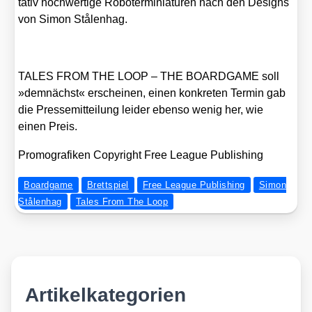
ta­tiv hoch­wer­ti­ge Robo­ter­mi­nia­tu­ren nach den Designs
von Simon Stå­len­hag.
TALES FROM THE LOOP – THE BOARDGAME soll
»dem­nächst« erschei­nen, einen kon­kre­ten Ter­min gab
die Pres­se­mit­tei­lung lei­der eben­so wenig her, wie
einen Preis.
Pro­mo­gra­fi­ken Copy­right Free League Publi­shing
Boardgame
Brettspiel
Free League Publishing
Simon
Stålenhag
Tales From The Loop
Artikelkategorien