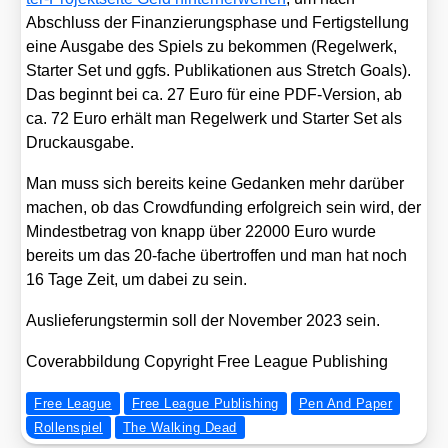
Abschluss der Finan­zie­rungs­pha­se und Fer­tig­stel­lung
eine Aus­ga­be des Spiels zu bekom­men (Regel­werk,
Star­ter Set und ggfs. Publi­ka­tio­nen aus Stretch Goals).
Das beginnt bei ca. 27 Euro für eine PDF-Ver­si­on, ab
ca. 72 Euro erhält man Regel­werk und Star­ter Set als
Druck­aus­ga­be.
Man muss sich bereits kei­ne Gedan­ken mehr dar­über
machen, ob das Crowd­fun­ding erfolg­reich sein wird, der
Min­dest­be­trag von knapp über 22000 Euro wur­de
bereits um das 20-fache über­trof­fen und man hat noch
16 Tage Zeit, um dabei zu sein.
Aus­lie­fe­rungs­ter­min soll der Novem­ber 2023 sein.
Cover­ab­bil­dung Copy­right Free League Publi­shing
Free League
Free League Publishing
Pen And Paper
Rollenspiel
The Walking Dead