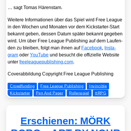
… sagt Tomas Hären­s­tam.
Wei­te­re Infor­ma­tio­nen über das Spiel wird Free League
in den Wochen und Mona­ten vor dem Kick­star­ter-Start
bekannt geben, des­sen Datum spä­ter bekannt gege­ben
wird. Um über Free League Publi­shing auf dem Lau­fen­
den zu blei­ben, folgt man ihnen auf
Face­book
,
Insta­
gram
oder
You­Tube
und besucht die offi­zi­el­le Web­site
unter
free​le​ague​pu​bli​shing​.com
.
Cover­ab­bil­dung Copy­right Free League Publi­shing
Crowdfunding
Free League Publishing
Invincible
Kickstarter
Pen And Paper
Rollenspiel
ttRPG
Erschienen: MÖRK