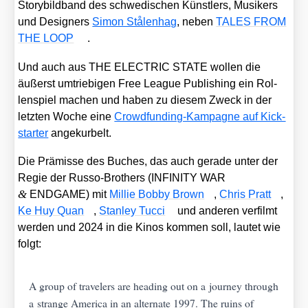
Sto­ry­bild­band des schwe­di­schen Künst­lers, Musi­kers
und Desi­gners
Simon Stå­len­hag
, neben
TALES FROM
THE LOOP
.
Und auch aus THE ELECTRIC STATE wol­len die
äußerst umtrie­bi­gen Free League Publi­shing ein Rol­
len­spiel machen und haben zu die­sem Zweck in der
letz­ten Woche eine
Crowd­fun­ding-Kam­pa­gne auf Kick­
star­ter
ange­kur­belt.
Die Prä­mis­se des Buches, das auch gera­de unter der
Regie der Rus­so-Brot­hers (INFINITY WAR
&
ENDGAME) mit
Mil­lie Bob­by Brown
,
Chris Pratt
,
Ke Huy Quan
,
Stan­ley Tuc­ci
und ande­ren ver­filmt
wer­den und 2024 in die Kinos kom­men soll, lau­tet wie
folgt:
A group of tra­ve­lers are hea­ding out on a jour­ney through
a stran­ge Ame­ri­ca in an alter­na­te 1997. The ruins of