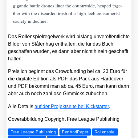
gigan­tic batt­le dro­nes lit­ter the coun­try­si­de, heaped tog­e­
ther with the dis­card­ed trash of a high-tech con­su­me­rist
socie­ty in decli­ne.
Das Rol­len­spiel­re­gel­werk wird bis­lang unver­öf­fent­lich­te
Bil­der von Stå­len­hag ent­hal­ten, die für das Buch
geschaf­fen wur­den, es dann aber nicht hin­ein geschafft
hat­ten.
Preis­lich beginnt das Crowd­fun­ding bei ca. 23 Euro für
die digi­ta­le Edi­ti­on als PDF, das Pack aus Hard­co­ver
und PDF bekommt man ab ca. 45 Euro, man kann dann
aber auch noch zahl­lo­se Gim­micks zubu­chen.
Alle Details
auf der Pro­jekt­sei­te bei Kick­star­ter
.
Cover­ab­bil­dung Copy­right Free League Publi­shing
Free League Publishing
PenAndPaper
Rollenspiel