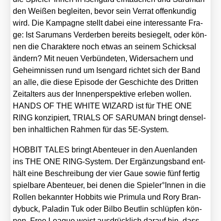
den Wei­ßen beglei­ten, bevor sein Ver­rat offen­kun­dig
wird. Die Kam­pa­gne stellt dabei eine inter­es­san­te Fra­
ge: Ist Sar­umans Ver­der­ben bereits besie­gelt, oder kön­
nen die Cha­rak­te­re noch etwas an sei­nem Schick­sal
ändern? Mit neu­en Ver­bün­de­ten, Wider­sa­chern und
Geheim­nis­sen rund um Isen­gard rich­tet sich der Band
an alle, die die­se Epi­so­de der Geschich­te des Drit­ten
Zeit­al­ters aus der Innen­per­spek­ti­ve erle­ben wol­len.
HANDS OF THE WHITE WIZARD ist für THE ONE
RING kon­zi­piert, TRIALS OF SARUMAN bringt den­sel­
ben inhalt­li­chen Rah­men für das 5E-Sys­tem.
HOBBIT TALES bringt Aben­teu­er in den Auen­lan­den
ins THE ONE RING-Sys­tem. Der Ergän­zungs­band ent­
hält eine Beschrei­bung der vier Gaue sowie fünf fer­tig
spiel­ba­re Aben­teu­er, bei denen die Spieler°Innen in die
Rol­len bekann­ter Hob­bits wie Pri­mu­la und Rory Bran­
dy­buck, Pala­din Tuk oder Bil­bo Beut­lin schlüp­fen kön­
nen. Free League weist aus­drück­lich dar­auf hin, dass