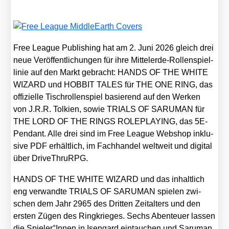
Free League Publi­shing hat am 2. Juni 2026 gleich drei
neue Ver­öf­fent­li­chun­gen für ihre Mit­tel­er­de-Rol­len­spiel­
li­nie auf den Markt gebracht: HANDS OF THE WHITE
WIZARD und HOBBIT TALES für THE ONE RING, das
offi­zi­el­le Tisch­rol­len­spiel basie­rend auf den Wer­ken
von J.R.R. Tol­ki­en, sowie TRIALS OF SARUMAN für
THE LORD OF THE RINGS ROLEPLAYING, das 5E-
Pen­dant. Alle drei sind im Free League Web­shop inklu­
si­ve PDF erhält­lich, im Fach­han­del welt­weit und digi­tal
über Dri­ve­Thr­uRPG.
HANDS OF THE WHITE WIZARD und das inhalt­lich
eng ver­wand­te TRIALS OF SARUMAN spie­len zwi­
schen dem Jahr 2965 des Drit­ten Zeit­al­ters und den
ers­ten Zügen des Ring­krie­ges. Sechs Aben­teu­er las­sen
die Spieler°Innen in Isen­gard ein­tau­chen und Sar­uman