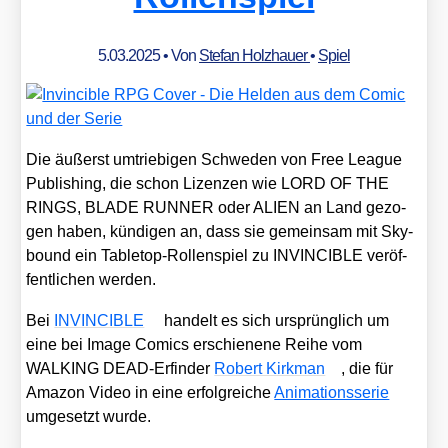
5.03.2025
• Von
Stefan Holzhauer
•
Spiel
Die äußerst umtrie­bi­gen Schwe­den von Free League
Publi­shing, die schon Lizen­zen wie LORD OF THE
RINGS, BLADE RUNNER oder ALIEN an Land gezo­
gen haben, kün­di­gen an, dass sie gemein­sam mit Sky­
bound ein Table­top-Rol­len­spiel zu INVINCIBLE ver­öf­
fent­li­chen wer­den.
Bei
INVINCIBLE
han­delt es sich ursprüng­lich um
eine bei Image Comics erschie­ne­ne Rei­he vom
WALKING DEAD-Erfin­der
Robert Kirk­man
, die für
Ama­zon Video in eine erfolg­rei­che
Ani­ma­ti­ons­se­rie
umge­setzt wur­de.