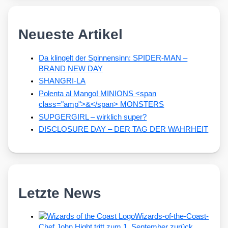
Neueste Artikel
Da klingelt der Spinnensinn: SPIDER-MAN –
BRAND NEW DAY
SHANGRI-LA
Polenta al Mango! MINIONS <span
class="amp">&</span> MONSTERS
SUPGERGIRL – wirklich super?
DISCLOSURE DAY – DER TAG DER WAHRHEIT
Letzte News
Wizards-of-the-Coast-
Chef John Hight tritt zum 1. September zurück