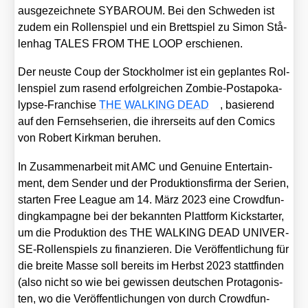
aus­ge­zeich­ne­te SYBAROUM. Bei den Schwe­den ist
zudem ein Rol­len­spiel und ein Brett­spiel zu Simon Stå­
len­hag TALES FROM THE LOOP erschie­nen.
Der neus­te Coup der Stock­hol­mer ist ein geplan­tes Rol­
len­spiel zum rasend erfolg­rei­chen Zom­bie-Post­apo­ka­
lyp­se-Fran­chise
THE WALKING DEAD
, basie­rend
auf den Fern­seh­se­ri­en, die ihrer­seits auf den Comics
von Robert Kirk­man beru­hen.
In Zusam­men­ar­beit mit AMC und Genui­ne Enter­tain­
ment, dem Sen­der und der Pro­duk­ti­ons­fir­ma der Seri­en,
star­ten Free League am 14. März 2023 eine Crowd­fun­
ding­kam­pa­gne bei der bekann­ten Platt­form Kick­star­ter,
um die Pro­duk­ti­on des THE WALKING DEAD UNI­VER­
SE-Rol­len­spiels zu finan­zie­ren. Die Ver­öf­fent­li­chung für
die brei­te Mas­se soll bereits im Herbst 2023 statt­fin­den
(also nicht so wie bei gewis­sen deut­schen Prot­ago­nis­
ten, wo die Ver­öf­fent­li­chun­gen von durch Crowd­fun­