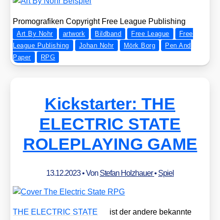
Pro­mo­gra­fi­ken Copy­right Free League Publi­shing
Art By Nohr
artwork
Bildband
Free League
Free
League Publishing
Johan Nohr
Mörk Borg
Pen And
Paper
RPG
Kickstarter: THE
ELECTRIC STATE
ROLEPLAYING GAME
13.12.2023
• Von
Stefan Holzhauer
•
Spiel
THE ELECTRIC STATE
ist der ande­re bekann­te