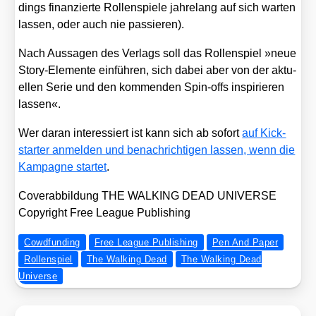
dings finan­zier­te Rol­len­spie­le jah­re­lang auf sich war­ten
las­sen, oder auch nie pas­sie­ren).
Nach Aus­sa­gen des Ver­lags soll das Rol­len­spiel »neue
Sto­ry-Ele­men­te ein­füh­ren, sich dabei aber von der aktu­
el­len Serie und den kom­men­den Spin-offs inspi­rie­ren
las­sen«.
Wer dar­an inter­es­siert ist kann sich ab sofort
auf Kick­
star­ter anmel­den und benach­rich­ti­gen las­sen, wenn die
Kam­pa­gne star­tet
.
Cover­ab­bil­dung THE WALKING DEAD UNIVERSE
Copy­right Free League Publi­shing
Cowdfunding
Free League Publishing
Pen And Paper
Rollenspiel
The Walking Dead
The Walking Dead
Universe