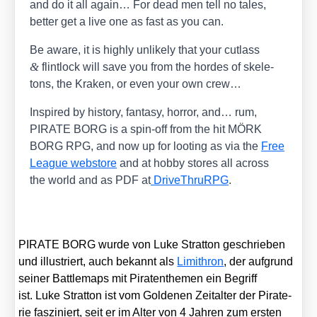
and do it all again… For dead men tell no tales,
bet­ter get a live one as fast as you can.
Be awa­re, it is high­ly unli­kely that your cut­lass
&
flint­lock will save you from the hor­des of ske­le­
tons, the Kra­ken, or even your own crew…
Inspi­red by histo­ry, fan­ta­sy, hor­ror, and… rum,
PIRATE BORG is a spin-off from the hit MÖRK
BORG RPG, and now up for loo­ting as via the
Free
League webs­to­re
and at hob­by stores all across
the world and as PDF at
Dri­ve­Thr­uRPG
.
PIRATE BORG wur­de von Luke Strat­ton geschrie­ben
und illus­triert, auch bekannt als
Limi­thron
, der auf­grund
sei­ner Batt­le­maps mit Pira­ten­the­men ein Begriff
ist. Luke Strat­ton ist vom Gol­de­nen Zeit­al­ter der Pira­te­
rie fas­zi­niert, seit er im Alter von 4 Jah­ren zum ers­ten