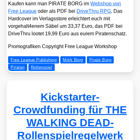
Kau­fen kann man PIRATE BORG im
Web­shop von
Free League
oder als PDF bei
Dri­ve­Th­ru RPG
. Das
Hard­co­ver im Ver­lags­s­to­re erleich­tert euch mit
vorgehalt4enem Säbel um 33,37 Euro, das PDF bei
Dri­ve­Th­ru loo­tet 19,99 Euro aus eurem Pira­ten­schatz.
Pro­mo­gra­fi­ken Copy­right Free League Work­shop
Free League Publishing
Mörk Borg
Pirate Borg
Piraten
Rollenspiel
Kickstarter-
Crowdfunding für THE
WALKING DEAD-
Rollenspielregelwerk