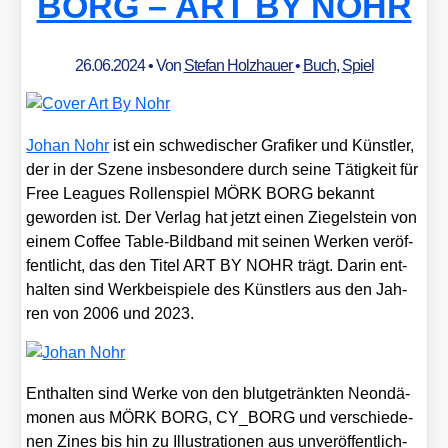
BORG – ART BY NOHR
26.06.2024
• Von
Stefan Holzhauer
•
Buch
,
Spiel
Johan Nohr
ist ein schwe­di­scher Gra­fi­ker und Künst­ler,
der in der Sze­ne ins­be­son­de­re durch sei­ne Tätig­keit für
Free Leagues Rol­len­spiel MÖRK BORG bekannt
gewor­den ist. Der Ver­lag hat jetzt einen Zie­gel­stein von
einem Cof­fee Table-Bild­band mit sei­nen Wer­ken ver­öf­
fent­licht, das den Titel ART BY NOHR trägt. Dar­in ent­
hal­ten sind Werk­bei­spie­le des Künst­lers aus den Jah­
ren von 2006 und 2023.
Ent­hal­ten sind Wer­ke von den blut­ge­tränk­ten Neon­dä­
mo­nen aus MÖRK BORG, CY_​BORG und ver­schie­de­
nen Zines bis hin zu Illus­tra­tio­nen aus unver­öf­fent­lich­