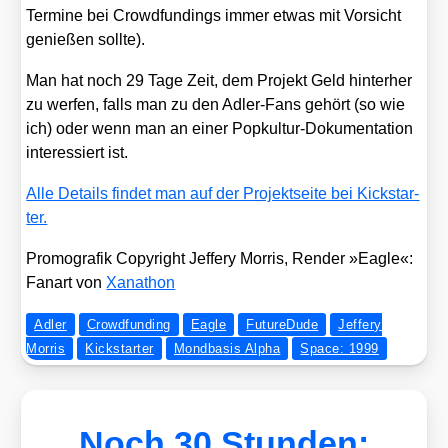
Ter­mi­ne bei Crowd­fun­dings immer etwas mit Vor­sicht
genie­ßen soll­te).
Man hat noch 29 Tage Zeit, dem Pro­jekt Geld hin­ter­her
zu wer­fen, falls man zu den Adler-Fans gehört (so wie
ich) oder wenn man an einer Pop­kul­tur-Doku­men­ta­ti­on
inter­es­siert ist.
Alle Details fin­det man auf der Pro­jekt­sei­te bei Kick­star­
ter.
Pro­mo­gra­fik Copy­right Jef­fery Mor­ris, Ren­der »Eagle«:
Fan­art von
Xan­athon
Adler
Crowdfunding
Eagle
FutureDude
Jeffery
Morris
Kickstarter
Mondbasis Alpha
Space: 1999
Noch 30 Stunden: