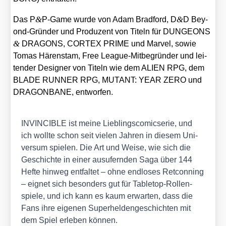
&
&
Das P
P‑Game wur­de von Adam Brad­ford, D
D Bey­
ond-Grün­der und Pro­du­zent von Titeln für DUNGEONS
&
DRAGONS, CORTEX PRIME und Mar­vel, sowie
Tomas Hären­s­tam, Free League-Mit­be­grün­der und lei­
ten­der Desi­gner von Titeln wie dem ALIEN RPG, dem
BLADE RUNNER RPG, MUTANT: YEAR ZERO und
DRAGONBANE, ent­wor­fen.
INVINCIBLE ist mei­ne Lieb­lings­co­mic­se­rie, und
ich woll­te schon seit vie­len Jah­ren in die­sem Uni­
ver­sum spie­len. Die Art und Wei­se, wie sich die
Geschich­te in einer aus­ufern­den Saga über 144
Hef­te hin­weg ent­fal­tet – ohne end­lo­ses Ret­con­ning
– eig­net sich beson­ders gut für Table­top-Rol­len­
spie­le, und ich kann es kaum erwar­ten, dass die
Fans ihre eige­nen Super­hel­den­ge­schich­ten mit
dem Spiel erle­ben kön­nen.