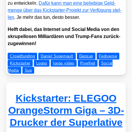
zu ent­wi­ckeln.
Dafür kann man eine belie­bi­ge Geld­
men­ge über das Kick­star­ter-Pro­jekt zur Ver­fü­gung stel­
len
. Je mehr das tun, des­to bes­ser.
Helft dabei, das Inter­net und Social Media von den
skru­pel­lo­sen Mil­li­ar­dä­ren und Trump-Fans zurück­
zu­ge­win­nen!
Crowdfunding
Daniel Supernault
Dansup
Fediverse
Kickstarter
Loops
loops video
Pixelfed
Social
Media
Sup
Kickstarter: ELEGOO
OrangeStorm Giga – 3D-
Drucker der Superlative