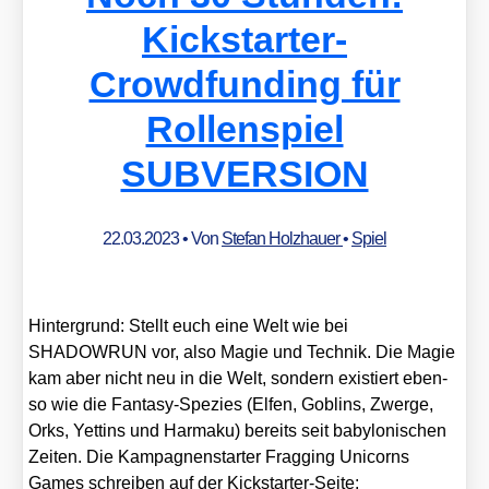
Kickstarter-
Crowdfunding für
Rollenspiel
SUBVERSION
22.03.2023
• Von
Stefan Holzhauer
•
Spiel
Hin­ter­grund: Stellt euch eine Welt wie bei
SHADOWRUN vor, also Magie und Tech­nik. Die Magie
kam aber nicht neu in die Welt, son­dern exis­tiert eben­
so wie die Fan­ta­sy-Spe­zi­es (Elfen, Goblins, Zwer­ge,
Orks, Yettins und Har­ma­ku) bereits seit baby­lo­ni­schen
Zei­ten. Die Kam­pa­gnen­star­ter Frag­ging Uni­corns
Games schrei­ben auf der Kick­star­ter-Sei­te: