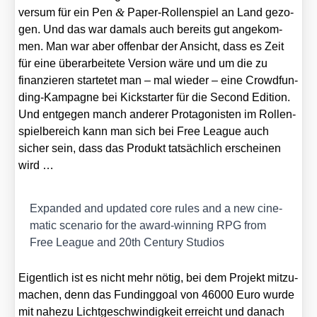
&
ver­sum für ein Pen
Paper-Rol­len­spiel an Land gezo­
gen. Und das war damals auch bereits gut ange­kom­
men. Man war aber offen­bar der Ansicht, dass es Zeit
für eine über­ar­bei­te­te Ver­si­on wäre und um die zu
finan­zie­ren star­te­tet man – mal wie­der – eine Crowd­fun­
ding-Kam­pa­gne bei Kick­star­ter für die Second Edi­ti­on.
Und ent­ge­gen manch ande­rer Prot­ago­nis­ten im Rol­len­
spiel­be­reich kann man sich bei Free League auch
sicher sein, dass das Pro­dukt tat­säch­lich erschei­nen
wird …
Expan­ded and updated core rules and a new cine­
ma­tic sce­na­rio for the award-win­ning RPG from
Free League and 20th Cen­tu­ry Stu­di­os
Eigent­lich ist es nicht mehr nötig, bei dem Pro­jekt mit­zu­
ma­chen, denn das Fun­ding­goal von 46000 Euro wur­de
mit nahe­zu Licht­ge­schwin­dig­keit erreicht und danach