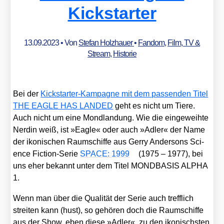
Kickstarter
13.09.2023
• Von
Stefan Holzhauer
•
Fandom
,
Film, TV &
Stream
,
Historie
Bei der
Kick­star­ter-Kam­pa­gne mit dem pas­sen­den Titel
THE EAGLE HAS LANDED
geht es nicht um Tie­re.
Auch nicht um eine Mond­lan­dung. Wie die ein­ge­weih­te
Ner­din weiß, ist »Eagle« oder auch »Adler« der Name
der iko­ni­schen Raum­schif­fe aus Ger­ry Ander­sons Sci­
ence Fic­tion-Serie
SPACE: 1999
(1975 – 1977), bei
uns eher bekannt unter dem Titel MONDBASIS ALPHA
1.
Wenn man über die Qua­li­tät der Serie auch treff­lich
strei­ten kann (hust), so gehö­ren doch die Raum­schif­fe
aus der Show, eben die­se »Adler«, zu den iko­nischs­ten