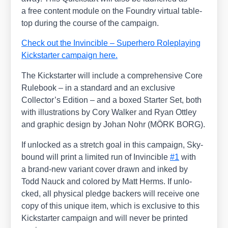
a free con­tent modu­le on the Foundry vir­tu­al table­
top during the cour­se of the cam­paign.
Check out the Invin­ci­b­le – Super­he­ro Role­play­ing
Kick­star­ter cam­paign here.
The Kick­star­ter will include a com­pre­hen­si­ve Core
Rule­book – in a stan­dard and an exclu­si­ve
Collector’s Edi­ti­on – and a boxed Star­ter Set, both
with illus­tra­ti­ons by Cory Wal­ker and Ryan Ott­ley
and gra­phic design by Johan Nohr (MÖRK BORG).
If unlo­cked as a stretch goal in this cam­paign, Sky­
bound will print a limi­t­ed run of Invin­ci­b­le
#1
with
a brand-new vari­ant cover drawn and inked by
Todd Nauck and colo­red by Matt Herms. If unlo­
cked, all phy­si­cal pledge backers will recei­ve one
copy of this uni­que item, which is exclu­si­ve to this
Kick­star­ter cam­paign and will never be prin­ted