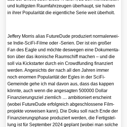
und kul­tigs­ten Raum­fahr­zeu­gen über­haupt, sie haben
in ihrer Popu­la­ri­tät die eigent­li­che Serie weit über­holt.
Jef­fery Mor­ris ali­as Future­Du­de pro­du­ziert nor­ma­ler­wei­
se Indie-Sci­Fi-Fil­me oder ‑Seri­en. Der ist ein gro­ßer
Fan des Eagle und möch­te des­we­gen eine Doku­men­ta­
ti­on über das iko­ni­sche Raum­schiff machen – und die
soll via Kick­star­ter durch ein Crowd­fun­ding finan­ziert
wer­den. Ange­sichts der nach all den Jah­ren immer
noch enor­men Popu­la­ri­tät der Egles in der Sci­Fi-
Gemein­de gehe ich mal davon aus, dass das kap­pen
könn­te, auch wenn die ange­sag­ten 500000 Dol­lar
Finan­zie­rungs­ziel ziem­lich … ambi­tio­niert erscheint
(wobei Future­Du­de erfolg­reich abge­schlos­se­ne Film­
pro­jek­te vor­wei­sen kann). Die Doku soll nach Ende der
Finan­zie­rungs­pha­se pro­du­ziert wer­den, die Fer­tig­stel­
lung ist für Sep­tem­ber 2024 geplant (wobei man sol­che