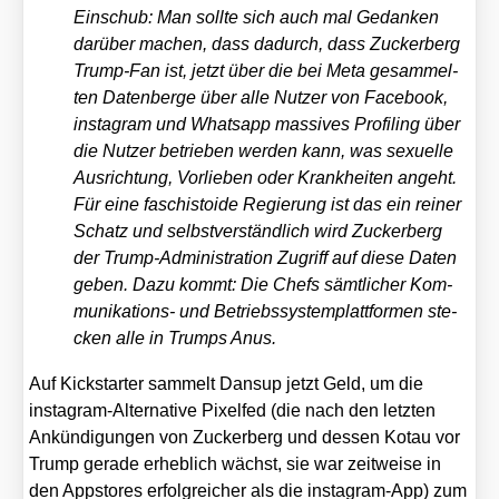
Ein­schub: Man soll­te sich auch mal Gedan­ken
dar­über machen, dass dadurch, dass Zucker­berg
Trump-Fan ist, jetzt über die bei Meta gesam­mel­
ten Daten­ber­ge über alle Nut­zer von Face­book,
insta­gram und Whats­app mas­si­ves Pro­fil­ing über
die Nut­zer betrie­ben wer­den kann, was sexu­el­le
Aus­rich­tung, Vor­lie­ben oder Krank­hei­ten angeht.
Für eine faschis­to­ide Regie­rung ist das ein rei­ner
Schatz und selbst­ver­ständ­lich wird Zucker­berg
der Trump-Admi­nis­tra­ti­on Zugriff auf die­se Daten
geben. Dazu kommt: Die Chefs sämt­li­cher Kom­
mu­ni­ka­ti­ons- und Betriebs­sys­tem­platt­for­men ste­
cken alle in Trumps Anus.
Auf Kick­star­ter sam­melt Dan­sup jetzt Geld, um die
insta­gram-Alter­na­ti­ve Pixel­fed (die nach den letz­ten
Ankün­di­gun­gen von Zucker­berg und des­sen Kotau vor
Trump gera­de erheb­lich wächst, sie war zeit­wei­se in
den Apps­to­res erfolg­rei­cher als die insta­gram-App) zum