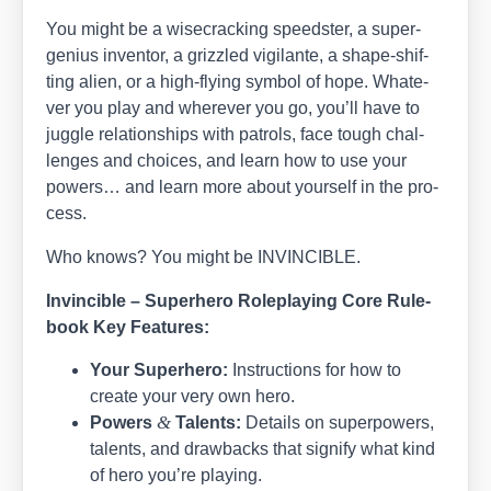
You might be a wise­crack­ing speeds­ter, a super-
geni­us inven­tor, a grizz­led vigi­lan­te, a shape-shif­
ting ali­en, or a high-fly­ing sym­bol of hope. Wha­te­
ver you play and whe­re­ver you go, you’ll have to
jugg­le rela­ti­onships with pat­rols, face tough chal­
lenges and choices, and learn how to use your
powers… and learn more about yours­elf in the pro­
cess.
Who knows? You might be INVINCIBLE.
Invin­ci­b­le – Super­he­ro Role­play­ing Core Rule­
book Key Fea­tures:
Your Super­he­ro:
Ins­truc­tions for how to
crea­te your very own hero.
&
Powers
Talents:
Details on super­powers,
talents, and draw­backs that signi­fy what kind
of hero you’re play­ing.