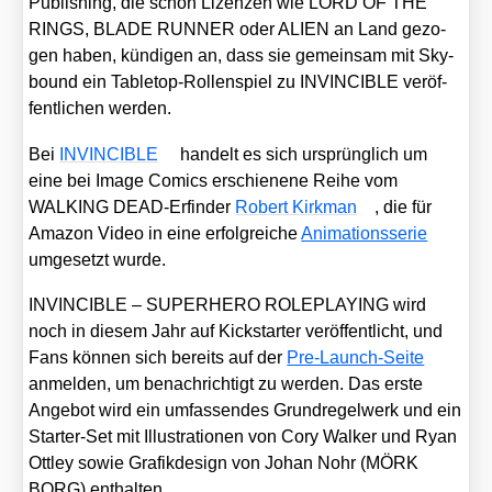
Publi­shing, die schon Lizen­zen wie LORD OF THE
RINGS, BLADE RUNNER oder ALIEN an Land gezo­
gen haben, kün­di­gen an, dass sie gemein­sam mit Sky­
bound ein Table­top-Rol­len­spiel zu INVINCIBLE ver­öf­
fent­li­chen wer­den.
Bei
INVINCIBLE
han­delt es sich ursprüng­lich um
eine bei Image Comics erschie­ne­ne Rei­he vom
WALKING DEAD-Erfin­der
Robert Kirk­man
, die für
Ama­zon Video in eine erfolg­rei­che
Ani­ma­ti­ons­se­rie
umge­setzt wur­de.
INVINCIBLE – SUPERHERO ROLEPLAYING wird
noch in die­sem Jahr auf Kick­star­ter ver­öf­fent­licht, und
Fans kön­nen sich bereits auf der
Pre-Launch-Sei­te
anmel­den, um benach­rich­tigt zu wer­den. Das ers­te
Ange­bot wird ein umfas­sen­des Grund­re­gel­werk und ein
Star­ter-Set mit Illus­tra­tio­nen von Cory Wal­ker und Ryan
Ott­ley sowie Gra­fik­de­sign von Johan Nohr (MÖRK
BORG) ent­hal­ten.