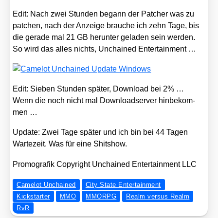
Edit: Nach zwei Stun­den begann der Patcher was zu
patchen, nach der Anzei­ge brau­che ich zehn Tage, bis
die gera­de mal 21 GB her­un­ter gela­den sein wer­den.
So wird das alles nichts, Unchai­ned Enter­tain­ment …
Edit: Sie­ben Stun­den spä­ter, Down­load bei 2% …
Wenn die noch nicht mal Down­load­ser­ver hin­be­kom­
men …
Update: Zwei Tage spä­ter und ich bin bei 44 Tagen
War­te­zeit. Was für eine Shit­show.
Pro­mo­gra­fik Copy­right Unchai­ned Enter­tain­ment LLC
Camelot Unchained
City State Entertainment
Kickstarter
MMO
MMORPG
Realm versus Realm
RvR