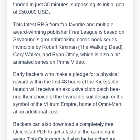
fun­ded in just 30 minu­tes, sur­pas­sing its initi­al goal
of $50,000 USD.
This latest RPG from fan-favo­ri­te and mul­ti­ple
award-win­ning publisher Free League is based on
Skybound’s ground­brea­king comic book series
Invin­ci­b­le by Robert Kirk­man (The Wal­king Dead),
Cory Wal­ker, and Ryan Ott­ley, which is also a hit
ani­ma­ted series on Prime Video.
Ear­ly backers who make a pledge for a phy­si­cal
reward within the first 48 hours of the Kick­star­ter
launch will recei­ve an exclu­si­ve cloth patch bea­
ring their choice of the Invin­ci­b­le suit design or the
sym­bol of the Vil­t­rum Empire, home of Omni-Man,
at no addi­tio­nal cost.
Backers can also down­load a com­ple­te­ly free
Quick­start PDF to get a tas­te of the game right
away. This Quick­start will also be laun­ched as