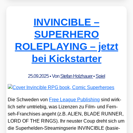
INVINCIBLE –
SUPERHERO
ROLEPLAYING – jetzt
bei Kickstarter
25.09.2025
• Von
Stefan Holzhauer
•
Spiel
Die Schwe­den von
Free League Publi­shing
sind wirk­
lich sehr umtrie­big, was Lizen­zen zu Film- und Fern­
seh-Fran­chi­ses angeht (z.B. ALIEN, BLADE RUNNER,
LORD OF THE RINGS). Ihr neus­ter Coup dreht sich um
die Super­hel­den-Strea­ming­se­rie INVINCIBLE (basie­