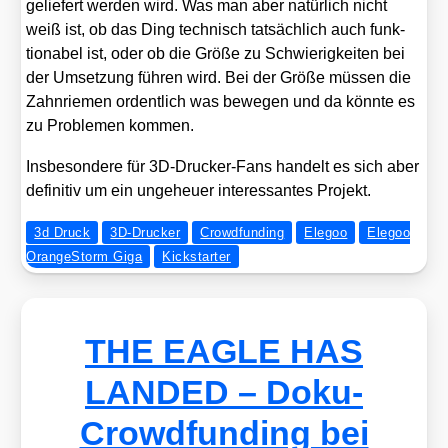
gelie­fert wer­den wird. Was man aber natür­lich nicht
weiß ist, ob das Ding tech­nisch tat­säch­lich auch funk­
tionabel ist, oder ob die Grö­ße zu Schwie­rig­kei­ten bei
der Umset­zung füh­ren wird. Bei der Grö­ße müs­sen die
Zahn­rie­men ordent­lich was bewe­gen und da könn­te es
zu Pro­ble­men kom­men.
Ins­be­son­de­re für 3D-Dru­cker-Fans han­delt es sich aber
defi­ni­tiv um ein unge­heu­er inter­es­san­tes Pro­jekt.
3d Druck
3D-Drucker
Crowdfunding
Elegoo
Elegoo
OrangeStorm Giga
Kickstarter
THE EAGLE HAS
LANDED – Doku-
Crowdfunding bei