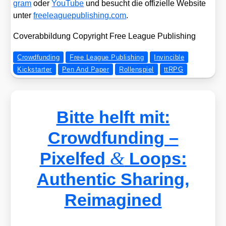
gram
oder
You­Tube
und besucht die offi­zi­el­le Web­site
unter
free​le​ague​pu​bli​shing​.com
.
Cover­ab­bil­dung Copy­right Free League Publi­shing
Crowdfunding
Free League Publishing
Invincible
Kickstarter
Pen And Paper
Rollenspiel
ttRPG
Bitte helft mit:
Crowdfunding –
&
Pixelfed
Loops:
Authentic Sharing,
Reimagined