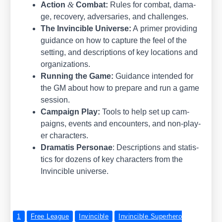
&
Action
Com­bat:
Rules for com­bat, dama­
ge, reco­very, adver­s­a­ries, and chal­lenges.
The Invin­ci­b­le Uni­ver­se:
A pri­mer pro­vi­ding
gui­dance on how to cap­tu­re the feel of the
set­ting, and descrip­ti­ons of key loca­ti­ons and
orga­niza­ti­ons.
Run­ning the Game:
Gui­dance inten­ded for
the GM about how to prepa­re and run a game
ses­si­on.
Cam­paign Play:
Tools to help set up cam­
paigns, events and encoun­ters, and non-play­
er cha­rac­ters.
Dra­ma­tis Per­so­nae
: Descrip­ti­ons and sta­tis­
tics for dozens of key cha­rac­ters from the
Invin­ci­b­le uni­ver­se.
1
Free League
Invincible
Invincible Superhero