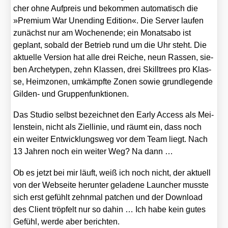
cher ohne Auf­preis und bekom­men auto­ma­tisch die
»Pre­mi­um War Unen­ding Edi­ti­on«. Die Ser­ver lau­fen
zunächst nur am Wochen­en­de; ein Monats­abo ist
geplant, sobald der Betrieb rund um die Uhr steht. Die
aktu­el­le Ver­si­on hat alle drei Rei­che, neun Ras­sen, sie­
ben Arche­ty­pen, zehn Klas­sen, drei Skill­trees pro Klas­
se, Heim­zo­nen, umkämpf­te Zonen sowie grund­le­gen­de
Gil­den- und Grup­pen­funk­tio­nen.
Das Stu­dio selbst bezeich­net den Ear­ly Access als Mei­
len­stein, nicht als Ziel­li­nie, und räumt ein, dass noch
ein wei­ter Ent­wick­lungs­weg vor dem Team liegt. Nach
13 Jah­ren noch ein wei­ter Weg? Na dann …
Ob es jetzt bei mir läuft, weiß ich noch nicht, der aktu­ell
von der Web­sei­te her­un­ter gela­de­ne Laun­cher muss­te
sich erst gefühlt zehn­mal patchen und der Down­load
des Cli­ent tröp­felt nur so dahin … Ich habe kein gutes
Gefühl, wer­de aber berich­ten.