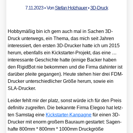
7.11.2023
• Von
Stefan Holzhauer
•
3D-Druck
Hob­by­mä­ßig bin ich gern auch mal in Sachen 3D-
Druck unter­wegs, ein The­ma, das mich seit Jah­ren
inter­es­siert, den ers­ten 3D-Dru­cker hat­te ich um 2015
her­um, eben­falls ein Kick­star­ter-Pro­jekt, das eine …
inter­es­san­te Geschich­te hat­te (eini­ge Back­er haben
den Rigid­Bot nie bekom­men und die Fir­ma dahin­ter ist
dar­über plei­te gegan­gen). Heu­te ste­hen hier drei FDM-
Dru­cker unter­schied­li­cher Grö­ße her­um, sowie ein
SLA-Dru­cker.
Lei­der fehlt mir der platz, sonst wür­de ich für den Preis
defi­ni­tiv zugrei­fen. Die bekann­te Fir­ma Ele­goo hat letz­
ten Sams­tag eine
Kick­star­ter-Kan­pa­gne
für einen 3D-
Dru­cker mit enorm gro­ßem Bau­raum gestar­tet: Sagen­
haf­te 800mm * 800mm * 1000mm Druck­grö­ße