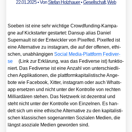
22.01.2025
• Von
Stefan Holzhauer
•
Gesellschaft
,
Web
Soeben ist eine sehr wich­ti­ge Crowd­fun­ding-Kam­pa­
gne auf Kick­star­ter gestar­tet: Dan­sup ali­as Dani­el
Super­nault ist der Ent­wick­ler von Pixel­fed. Pixel­fed ist
eine Alter­na­ti­ve zu insta­gram, die auf der offe­nen, ethi­
schen, unab­hän­gi­gen
Social Media-Platt­form Fedi­ver­
se
(Link zur Erklä­rung, was das Fedi­ver­se ist) funk­tio­
niert. Das Fedi­ver­se ist eine Anzahl von unter­schied­li­
chen Appli­ka­tio­nen, die platt­form­ka­pi­ta­lis­ti­sche Ange­
bo­te wie Face­book, Xit­ter, insta­gram oder auch Whats­
app erset­zen und nicht unter der Kon­trol­le von rech­ten
Mil­li­ar­dä­ren ste­hen. Das Netz­werk ist dezen­tral und
steht nicht unter der Kon­trol­le von Ein­zel­nen. Es han­
delt sich um eine ethi­sche Alter­na­ti­ve zu den kapi­ta­lis­ti­
schen klas­si­schen soge­nann­ten Sozia­len Medi­en, die
längst aso­zia­le Medi­en gewor­den sind.