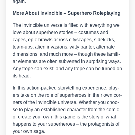
again.
More About Invin­ci­b­le – Super­he­ro Role­play­ing
The Invin­ci­b­le uni­ver­se is fil­led with ever­y­thing we
love about super­he­ro sto­ries – cos­tu­mes and
capes, epic brawls across city­scapes, side­kicks,
team-ups, ali­en inva­si­ons, wit­ty ban­ter, alter­na­te
dimen­si­ons, and much more – though the­se fami­li­
ar ele­ments are often sub­ver­ted in sur­pri­sing ways.
Any tro­pe can exist, and any tro­pe can be tur­ned on
its head.
In this action-packed sto­rytel­ling expe­ri­ence, play­
ers take on the role of super­he­roes in their own cor­
ners of the Invin­ci­b­le uni­ver­se. Whe­ther you choo­
se to play an estab­lished cha­rac­ter from the comic
or crea­te your own, this game is the sto­ry of what
hap­pens to your super­he­roes – the prot­ago­nists of
your own saga.