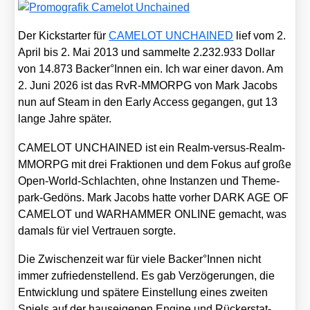
Der Kick­star­ter für
CAMELOT UNCHAINED
lief vom 2.
April bis 2. Mai 2013 und sam­mel­te 2.232.933 Dol­lar
von 14.873 Backer°Innen ein. Ich war einer davon. Am
2. Juni 2026 ist das RvR-MMORPG von Mark Jacobs
nun auf Steam in den Ear­ly Access gegan­gen, gut 13
lan­ge Jah­re spä­ter.
CAMELOT UNCHAINED ist ein Realm-ver­sus-Realm-
MMORPG mit drei Frak­tio­nen und dem Fokus auf gro­ße
Open-World-Schlach­ten, ohne Instan­zen und Theme­
park-Gedöns. Mark Jacobs hat­te vor­her DARK AGE OF
CAMELOT und WARHAMMER ONLINE gemacht, was
damals für viel Ver­trau­en sorg­te.
Die Zwi­schen­zeit war für vie­le Backer°Innen nicht
immer zufrie­den­stel­lend. Es gab Ver­zö­ge­run­gen, die
Ent­wick­lung und spä­te­re Ein­stel­lung eines zwei­ten
Spiels auf der haus­ei­ge­nen Engi­ne und Rück­erstat­