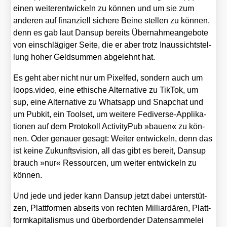
einen wei­ter­ent­wi­ckeln zu kön­nen und um sie zum
ande­ren auf finan­zi­ell siche­re Bei­ne stel­len zu kön­nen,
denn es gab laut Dan­sup bereits Über­nah­me­an­ge­bo­te
von ein­schlä­gi­ger Sei­te, die er aber trotz Inaus­sichts­tel­
lung hoher Geld­sum­men abge­lehnt hat.
Es geht aber nicht nur um Pixel­fed, son­dern auch um
loops​.video, eine ethi­sche Alter­na­ti­ve zu Tik­Tok, um
sup, eine Alter­na­ti­ve zu Whats­app und Snap­chat und
um Pubkit, ein Tool­set, um wei­te­re Fedi­ver­se-Appli­ka­
tio­nen auf dem Pro­to­koll Acti­vi­ty­Pub »bau­en« zu kön­
nen. Oder genau­er gesagt: Wei­ter ent­wi­ckeln, denn das
ist kei­ne Zukunfts­vi­si­on, all das gibt es bereit, Dan­sup
brauch »nur« Res­sour­cen, um wei­ter ent­wi­ckeln zu
kön­nen.
Und jede und jeder kann Dan­sup jetzt dabei unter­stüt­
zen, Platt­for­men abseits von rech­ten Mil­li­ar­dä­ren, Platt­
form­ka­pi­ta­lis­mus und über­bor­den­der Daten­sam­me­lei