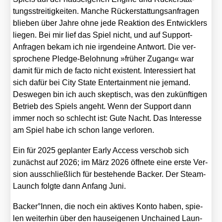
tungs­strei­tig­kei­ten. Man­che Rück­erstat­tungs­an­fra­gen
blie­ben über Jah­re ohne jede Reak­ti­on des Ent­wick­lers
lie­gen. Bei mir lief das Spiel nicht, und auf Sup­port-
Anfra­gen bekam ich nie irgend­ei­ne Ant­wort. Die ver­
spro­che­ne Pledge-Beloh­nung »frü­her Zugang« war
damit für mich de fac­to nicht exis­tent. Inter­es­siert hat
sich dafür bei City Sta­te Enter­tain­ment nie jemand.
Des­we­gen bin ich auch skep­tisch, was den zukünf­ti­gen
Betrieb des Spiels angeht. Wenn der Sup­port dann
immer noch so schlecht ist: Gute Nacht. Das Inter­es­se
am Spiel habe ich schon lan­ge ver­lo­ren.
Ein für 2025 geplan­ter Ear­ly Access ver­schob sich
zunächst auf 2026; im März 2026 öff­ne­te eine ers­te Ver­
si­on aus­schließ­lich für bestehen­de Back­er. Der Steam-
Launch folg­te dann Anfang Juni.
Backer°Innen, die noch ein akti­ves Kon­to haben, spie­
len wei­ter­hin über den haus­ei­ge­nen Unchai­ned Laun­