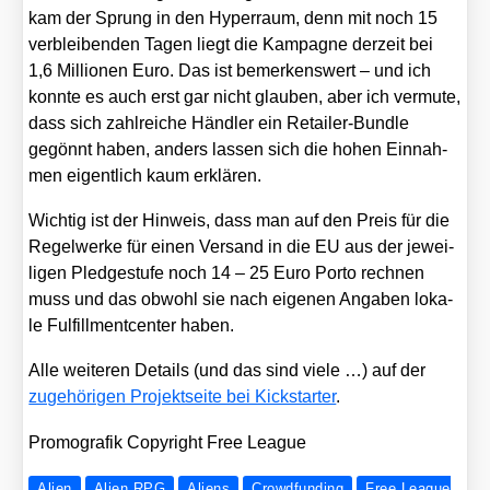
kam der Sprung in den Hyper­raum, denn mit noch 15
ver­blei­ben­den Tagen liegt die Kam­pa­gne der­zeit bei
1,6 Mil­lio­nen Euro. Das ist bemer­kens­wert – und ich
konn­te es auch erst gar nicht glau­ben, aber ich ver­mu­te,
dass sich zahl­rei­che Händ­ler ein Retail­er-Bund­le
gegönnt haben, anders las­sen sich die hohen Ein­nah­
men eigent­lich kaum erklä­ren.
Wich­tig ist der Hin­weis, dass man auf den Preis für die
Regel­wer­ke für einen Ver­sand in die EU aus der jewei­
li­gen Pled­ge­stu­fe noch 14 – 25 Euro Por­to rech­nen
muss und das obwohl sie nach eige­nen Anga­ben loka­
le Ful­fill­ment­cen­ter haben.
Alle wei­te­ren Details (und das sind vie­le …) auf der
zuge­hö­ri­gen Pro­jekt­sei­te bei Kick­star­ter
.
Pro­mo­gra­fik Copy­right Free League
Alien
Alien RPG
Aliens
Crowdfunding
Free League