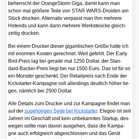
beherrscht der Oran­ge­Storm Giga, damit kann man
schon mal grö­ße­re Tei­le von STAR WARS-Dro­iden am
Stück dru­cken. Alter­na­tiv ver­passt man ihm meh­re­re
Hot­ends und kann dann meh­re­re Werks­teü­cke gleich­
zei­tig dru­cken.
Bei einem Dru­cker die­ser gigan­ti­schen Grö­ße hat­te ich
mit enor­men Kos­ten gerech­net. Weit gefehlt. Der Ear­ly
Bird-Preis lag bei gera­de mal 1250 Dol­lar, der Stan­
dard-Back­er-Preis liegt bei nur 1500 Euro. Das ist für so
ein Mons­ter geschenkt. Der Retail­preis nach Ende der
Kick­star­ter-Kam­pa­gne soll aller­dings deut­lich höher lie­
gen, näm­lich bei 2500 Dol­lar.
Alle Details zum Dru­cker und zur Kam­pa­gne fin­det man
auf der
zuge­hö­ri­gen Sei­te bei Kick­star­ter
. Ele­goo ist seit
Jah­ren im Geschäft und kein unbe­kann­tes Start­up, des­
we­gen soll­te man davon aus­ge­hen, dass die Kam­pa­
gne auch erfolg­reich abge­schlos­sen und das Gerät