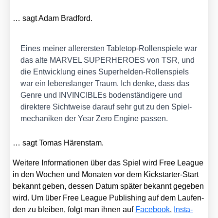
… sagt Adam Brad­ford.
Eines mei­ner aller­ers­ten Table­top-Rol­len­spie­le war
das alte MARVEL SUPERHEROES von TSR, und
die Ent­wick­lung eines Super­hel­den-Rol­len­spiels
war ein lebens­lan­ger Traum. Ich den­ke, dass das
Gen­re und INVIN­CI­BLEs boden­stän­di­ge­re und
direk­te­re Sicht­wei­se dar­auf sehr gut zu den Spiel­
me­cha­ni­ken der Year Zero Engi­ne pas­sen.
… sagt Tomas Hären­s­tam.
Wei­te­re Infor­ma­tio­nen über das Spiel wird Free League
in den Wochen und Mona­ten vor dem Kick­star­ter-Start
bekannt geben, des­sen Datum spä­ter bekannt gege­ben
wird. Um über Free League Publi­shing auf dem Lau­fen­
den zu blei­ben, folgt man ihnen auf
Face­book
,
Insta­