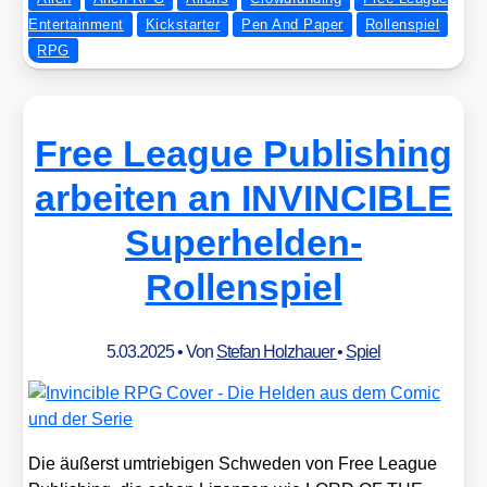
Entertainment
Kickstarter
Pen And Paper
Rollenspiel
RPG
Free League Publishing
arbeiten an INVINCIBLE
Superhelden-
Rollenspiel
5.03.2025
• Von
Stefan Holzhauer
•
Spiel
Die äußerst umtrie­bi­gen Schwe­den von Free League