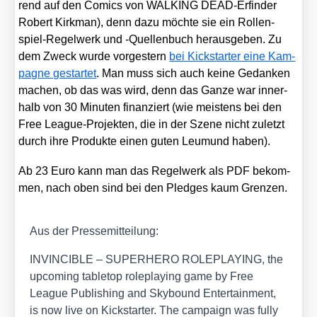
rend auf den Comics von WALKING DEAD-Erfin­der
Robert Kirk­man), denn dazu möch­te sie ein Rol­len­
spiel-Regel­werk und ‑Quel­len­buch her­aus­ge­ben. Zu
dem Zweck wur­de vor­ges­tern
bei Kick­star­ter eine Kam­
pa­gne gestar­tet
. Man muss sich auch kei­ne Gedan­ken
machen, ob das was wird, denn das Gan­ze war inner­
halb von 30 Minu­ten finan­ziert (wie meis­tens bei den
Free League-Pro­jek­ten, die in der Sze­ne nicht zuletzt
durch ihre Pro­duk­te einen guten Leu­mund haben).
Ab 23 Euro kann man das Regel­werk als PDF bekom­
men, nach oben sind bei den Pled­ges kaum Gren­zen.
Aus der Pres­se­mit­tei­lung:
INVINCIBLE – SUPERHERO ROLEPLAYING, the
upco­ming table­top role­play­ing game by Free
League Publi­shing and Sky­bound Enter­tain­ment,
is now live on Kick­star­ter. The cam­paign was ful­ly