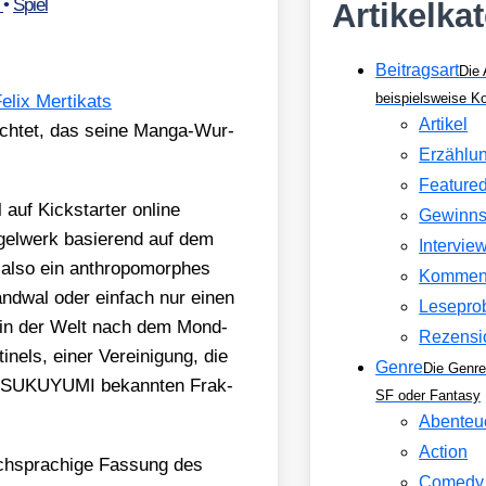
r
•
Spiel
Artikelka
Beitragsart
Die 
beispielsweise 
elix Mer­ti­kats
Artikel
ch­tet, das sei­ne Man­ga-Wur­
Erzählu
Feature
 auf Kick­star­ter online
Gewinns
gel­werk basie­rend auf dem
Intervie
also ein anthro­po­mor­phes
Kommen
and­wal oder ein­fach nur einen
Lesepro
r) in der Welt nach dem Mond­
Rezensi
i­nels, einer Ver­ei­ni­gung, die
Genre
Die Genre
aus TSUKUYUMI bekann­ten Frak­
SF oder Fantasy
Abenteu
Action
h­spra­chi­ge Fas­sung des
Comedy