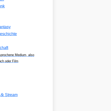
unk
antasy
eschichte
chaft
sprochene Medium, also
uch oder Film
&
V
Stream