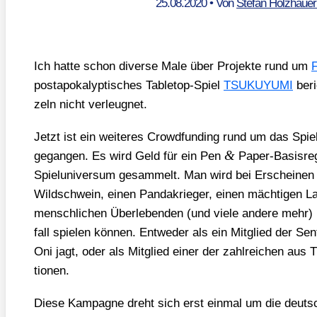
25.08.2020
• Von
Stefan Holzhaue
Ich hat­te schon diver­se Male über Pro­jek­te rund um
F
post­apo­ka­lyp­ti­sches Table­top-Spiel
TSUKUYUMI
beri
zeln nicht ver­leug­net.
Jetzt ist ein wei­te­res Crowd­fun­ding rund um das Spiel
&
gegan­gen. Es wird Geld für ein Pen
Paper-Basis­re­
Spiel­uni­ver­sum gesam­melt. Man wird bei Erschei­nen 
Wild­schwein, einen Pan­da­krie­ger, einen mäch­ti­gen L
mensch­li­chen Über­le­ben­den (und vie­le ande­re meh
fall spie­len kön­nen. Ent­we­der als ein Mit­glied der Sen­t
Oni jagt, oder als Mit­glied einer der zahl­rei­chen 
tio­nen.
Die­se Kam­pa­gne dreht sich erst ein­mal um die deutsc