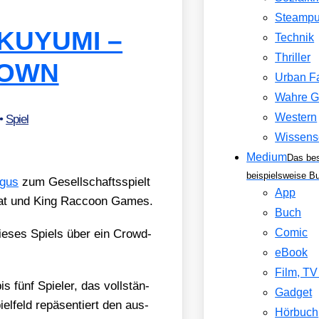
Steamp
UKUYUMI –
Technik
Thriller
DOWN
Urban F
Wahre G
Western
•
Spiel
Wissens
Medium
Das be
beispielsweise B
agus
zum Gesell­schafts­spielt
App
t und King Rac­coon Games.
Buch
Comic
die­ses Spiels über ein Crowd­
eBook
Film, T
s fünf Spie­ler, das voll­stän­
Gadget
el­feld repä­sen­tiert den aus­
Hörbuch