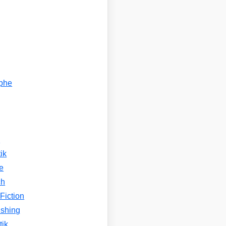
ophe
n
ik
e
ch
Fiction
ishing
tik