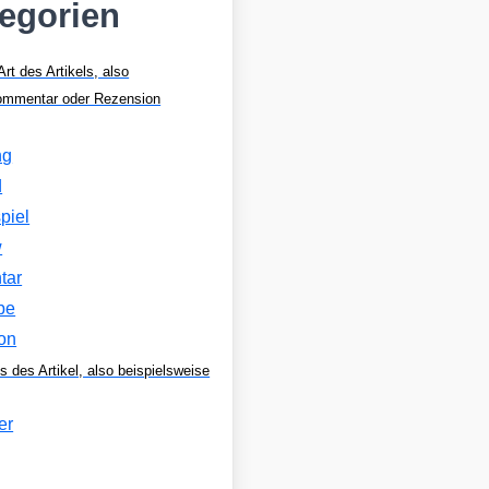
tegorien
Art des Artikels, also
Kommentar oder Rezension
ng
d
piel
w
tar
be
on
s des Artikel, also beispielsweise
er