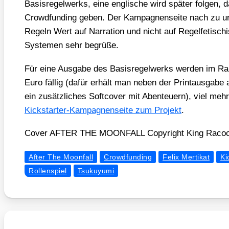
Basis­re­gel­werks, eine eng­li­sche wird spä­ter fol­gen,
Crowd­fun­ding geben. Der Kam­pa­gnen­sei­te nach zu ur
Regeln Wert auf Nar­ra­ti­on und nicht auf Regel­fe­ti­sch
Sys­te­men sehr begrü­ße.
Für eine Aus­ga­be des Basis­re­gel­werks wer­den im R
Euro fäl­lig (dafür erhält man neben der Print­aus­ga­
ein zusätz­li­ches Soft­co­ver mit Aben­teu­ern), viel meh
Kick­star­ter-Kam­pa­gnen­sei­te zum Pro­jekt
.
Cover AFTER THE MOONFALL Copy­right King Raco
After The Moonfall
Crowdfunding
Felix Mertikat
Ki
Rollenspiel
Tsukuyumi