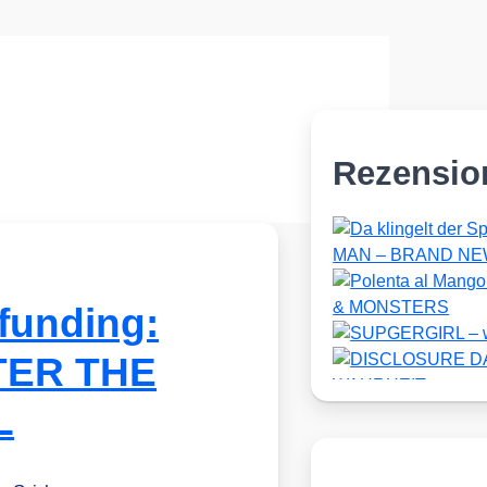
Rezensio
funding:
TER THE
L