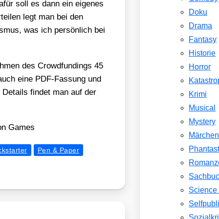
 dafür soll es dann ein eige­nes
Doku
tei­len legt man bei den
Drama
is­mus, was ich per­sön­lich bei
Fantasy
Historie
ah­men des Crowd­fun­dings 45
Horror
be auch eine PDF-Fas­sung und
Katastr
r Details fin­det man auf der
Krimi
Musical
Mystery
on Games
Märche
Phantast
ckstarter
Pen & Paper
Romanz
Sachbu
Science 
Selfpubl
Sozialkri