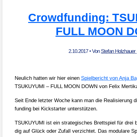
Crowdfunding: TS
FULL MOON 
2.10.2017
• Von
Stefan Holzhauer
Neu­lich hat­ten wir hier einen
Spiel­be­richt von Anja B
TSUKUYUMI – FULL MOON DOWN von Felix Mer­ti­ka
Seit Ende letz­ter Woche kann man die Rea­li­sie­rung 
fun­ding bei Kick­star­ter unter­stüt­zen.
TSUKUYUMI ist ein stra­te­gi­sches Brett­spiel für drei bi
dig auf Glück oder Zufall ver­zich­tet. Das modu­la­re Spi