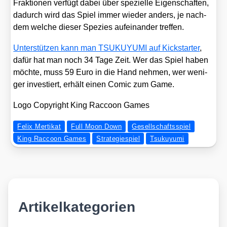
Frak­tio­nen ver­fügt dabei über spe­zi­el­le Eigen­schaf­ten,
dadurch wird das Spiel immer wie­der anders, je nach­
dem wel­che die­ser Spe­zi­es auf­ein­an­der tref­fen.
Unter­stüt­zen kann man TSUKUYUMI auf Kick­star­ter
,
dafür hat man noch 34 Tage Zeit. Wer das Spiel haben
möch­te, muss 59 Euro in die Hand neh­men, wer weni­
ger inves­tiert, erhält einen Comic zum Game.
Logo Copy­right King Rac­coon Games
Felix Mertikat
Full Moon Down
Gesellschaftsspiel
King Raccoon Games
Strategiespiel
Tsukuyumi
Artikelkategorien