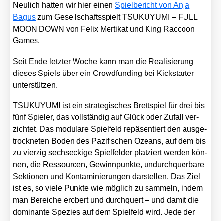
Neu­lich hat­ten wir hier einen
Spiel­be­richt von Anja
Bagus
zum Gesell­schafts­spielt TSUKUYUMI – FULL
MOON DOWN von Felix Mer­ti­kat und King Rac­coon
Games.
Seit Ende letz­ter Woche kann man die Rea­li­sie­rung
die­ses Spiels über ein Crowd­fun­ding bei Kick­star­ter
unter­stüt­zen.
TSUKUYUMI ist ein stra­te­gi­sches Brett­spiel für drei bis
fünf Spie­ler, das voll­stän­dig auf Glück oder Zufall ver­
zich­tet. Das modu­la­re Spiel­feld repä­sen­tiert den aus­ge­
trock­ne­ten Boden des Pazi­fi­schen Oze­ans, auf dem bis
zu vier­zig sechs­ecki­ge Spiel­fel­der plat­ziert wer­den kön­
nen, die Res­sour­cen, Gewinn­punk­te, undurch­quer­ba­re
Sek­tio­nen und Kon­ta­mi­nie­run­gen dar­stel­len. Das Ziel
ist es, so vie­le Punk­te wie mög­lich zu sam­meln, indem
man Berei­che erobert und durch­quert – und damit die
domi­nan­te Spe­zi­es auf dem Spiel­feld wird. Jede der