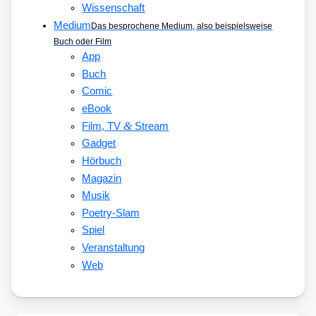
Wissenschaft
Medium
Das besprochene Medium, also beispielsweise
Buch oder Film
App
Buch
Comic
eBook
&
Film, TV
Stream
Gadget
Hörbuch
Magazin
Musik
Poetry-Slam
Spiel
Veranstaltung
Web