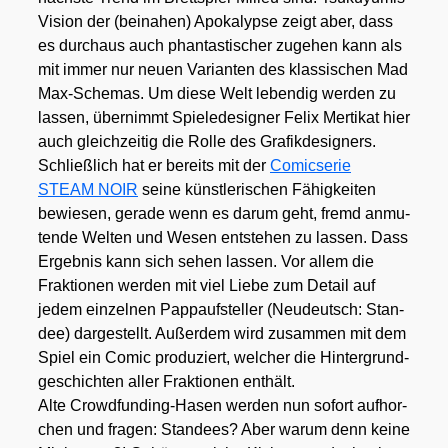
Visi­on der (bei­na­hen) Apo­ka­lyp­se zeigt aber, dass
es durch­aus auch phan­tas­ti­scher zuge­hen kann als
mit immer nur neu­en Vari­an­ten des klas­si­schen Mad
Max-Sche­mas. Um die­se Welt leben­dig wer­den zu
las­sen, über­nimmt Spie­le­de­si­gner Felix Mer­ti­kat hier
auch gleich­zei­tig die Rol­le des Gra­fik­de­si­gners.
Schließ­lich hat er bereits mit der
Comic­se­rie
STEAM NOIR
sei­ne künst­le­ri­schen Fähig­kei­ten
bewie­sen, gera­de wenn es dar­um geht, fremd anmu­
ten­de Wel­ten und Wesen ent­ste­hen zu las­sen. Dass
Ergeb­nis kann sich sehen las­sen. Vor allem die
Frak­tio­nen wer­den mit viel Lie­be zum Detail auf
jedem ein­zel­nen Papp­auf­stel­ler (Neu­deutsch: Stan­
dee) dar­ge­stellt. Außer­dem wird zusam­men mit dem
Spiel ein Comic pro­du­ziert, wel­cher die Hin­ter­grund­
ge­schich­ten aller Frak­tio­nen ent­hält.
Alte Crowd­fun­ding-Hasen wer­den nun sofort auf­hor­
chen und fra­gen: Stan­de­es? Aber war­um denn kei­ne