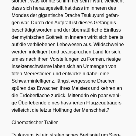
stor­ben. Was könn­te schlim­mer sein? Nun, viel­leicht
dass sich her­aus­ge­stellt hat dass im inne­ren des
Mon­des der gigan­ti­sche Dra­che Tsu­kuy­u­mi gefan­
gen war. Durch den Auf­prall ist die­ses Gefäng­nis
beschä­digt wor­den und der über­na­tür­li­che Ein­fluss
der mythi­schen Gott­heit im Inne­ren wirkt sich bereits
auf die ver­blie­be­nen Lebe­we­sen aus. Wild­schwei­ne
wer­den intel­li­gent und bean­spru­chen Land für sich,
um es nach ihren Vor­stel­lun­gen zu For­men, rie­si­ge
Insek­ten­schwär­me laben sich an Unmen­gen von
toten Mee­res­tie­ren und ent­wi­ckeln dabei eine
Schwarm­in­tel­li­genz, längst ver­ges­se­ne Dra­chen
spü­ren das Erwa­chen ihres Meis­ters und keh­ren an
die Erd­ober­flä­che zurück. Mit­ten­drin ein paar weni­
ge Über­le­ben­de eines hava­rier­ten Flug­zeug­trä­gers,
viel­leicht die letz­te Hoff­nung der Mensch­heit?
Cine­ma­ti­scher Trai­ler
Tsu­kuy­u­mi
ist ein stra­te­gi­sches Brett­spiel um Sieg­