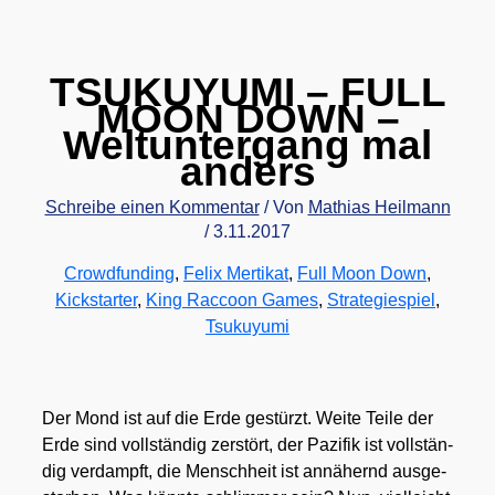
TSUKUYUMI – FULL
MOON DOWN –
Weltuntergang mal
anders
Schreibe einen Kommentar
/ Von
Mathias Heilmann
/
3.11.2017
Crowdfunding
,
Felix Mertikat
,
Full Moon Down
,
Kickstarter
,
King Raccoon Games
,
Strategiespiel
,
Tsukuyumi
Der Mond ist auf die Erde gestürzt. Wei­te Tei­le der
Erde sind voll­stän­dig zer­stört, der Pazi­fik ist voll­stän­
dig ver­dampft, die Mensch­heit ist annä­hernd aus­ge­