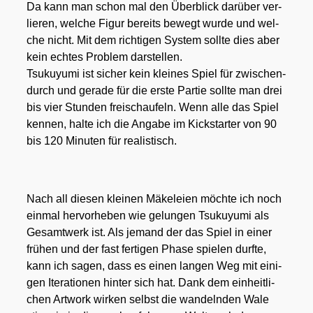
Da kann man schon mal den Über­blick dar­über ver­
lie­ren, wel­che Figur bereits bewegt wur­de und wel­
che nicht. Mit dem rich­ti­gen Sys­tem soll­te dies aber
kein ech­tes Pro­blem dar­stel­len.
Tsu­kuy­u­mi
ist sicher kein klei­nes Spiel für zwi­schen­
durch und gera­de für die ers­te Par­tie soll­te man drei
bis vier Stun­den frei­schau­feln. Wenn alle das Spiel
ken­nen, hal­te ich die Anga­be im Kick­star­ter von 90
bis 120 Minu­ten für rea­lis­tisch.
Nach all die­sen klei­nen Mäke­lei­en möch­te ich noch
ein­mal her­vor­he­ben wie gelun­gen
Tsu­kuy­u­mi
als
Gesamt­werk ist. Als jemand der das Spiel in einer
frü­hen und der fast fer­ti­gen Pha­se spie­len durf­te,
kann ich sagen, dass es einen lan­gen Weg mit eini­
gen Ite­ra­tio­nen hin­ter sich hat. Dank dem ein­heit­li­
chen Art­work wir­ken selbst die wan­deln­den Wale