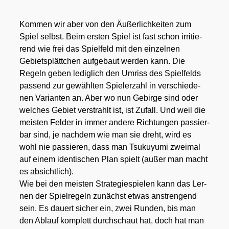
Kom­men wir aber von den Äußer­lich­kei­ten zum
Spiel selbst. Beim ers­ten Spiel ist fast schon irri­tie­
rend wie frei das Spiel­feld mit den ein­zel­nen
Gebiets­plätt­chen auf­ge­baut wer­den kann. Die
Regeln geben ledig­lich den Umriss des Spiel­felds
pas­send zur gewähl­ten Spie­ler­zahl in ver­schie­de­
nen Vari­an­ten an. Aber wo nun Gebir­ge sind oder
wel­ches Gebiet ver­strahlt ist, ist Zufall. Und weil die
meis­ten Fel­der in immer ande­re Rich­tun­gen pas­sier­
bar sind, je nach­dem wie man sie dreht, wird es
wohl nie pas­sie­ren, dass man Tsu­kuy­u­mi zwei­mal
auf einem iden­ti­schen Plan spielt (außer man macht
es absicht­lich).
Wie bei den meis­ten Stra­te­gie­spie­len kann das Ler­
nen der Spiel­re­geln zunächst etwas anstren­gend
sein. Es dau­ert sicher ein, zwei Run­den, bis man
den Ablauf kom­plett durch­schaut hat, doch hat man