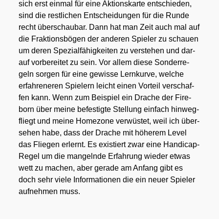
sich erst ein­mal für eine Akti­ons­kar­te ent­schie­den,
sind die rest­li­chen Ent­schei­dun­gen für die Run­de
recht über­schau­bar. Dann hat man Zeit auch mal auf
die Frak­ti­ons­bö­gen der ande­ren Spie­ler zu schau­en
um deren Spe­zi­al­fä­hig­kei­ten zu ver­ste­hen und dar­
auf vor­be­rei­tet zu sein. Vor allem die­se Son­der­re­
geln sor­gen für eine gewis­se Lern­kur­ve, wel­che
erfah­re­ne­ren Spie­lern leicht einen Vor­teil ver­schaf­
fen kann. Wenn zum Bei­spiel ein Dra­che der Fire­
born über mei­ne befes­tig­te Stel­lung ein­fach hin­weg­
fliegt und mei­ne Home­zo­ne ver­wüs­tet, weil ich über­
se­hen habe, dass der Dra­che mit höhe­rem Level
das Flie­gen erlernt. Es exis­tiert zwar eine Han­di­cap-
Regel um die man­geln­de Erfah­rung wie­der etwas
wett zu machen, aber gera­de am Anfang gibt es
doch sehr vie­le Infor­ma­tio­nen die ein neu­er Spie­ler
auf­neh­men muss.