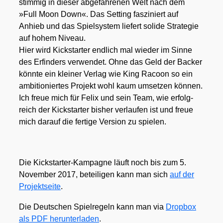
stim­mig in die­ser abge­fah­re­nen Welt nach dem
»Full Moon Down«. Das Set­ting fas­zi­niert auf
Anhieb und das Spiel­sys­tem lie­fert soli­de Stra­te­gie
auf hohem Niveau.
Hier wird Kick­star­ter end­lich mal wie­der im Sin­ne
des Erfin­ders ver­wen­det. Ohne das Geld der Back­er
könn­te ein klei­ner Ver­lag wie King Racoon so ein
ambi­tio­nier­tes Pro­jekt wohl kaum umset­zen kön­nen.
Ich freue mich für Felix und sein Team, wie erfolg­
reich der Kick­star­ter bis­her ver­lau­fen ist und freue
mich dar­auf die fer­ti­ge Ver­si­on zu spie­len.
Die Kick­star­ter-Kam­pa­gne läuft noch bis zum 5.
Novem­ber 2017, betei­li­gen kann man sich
auf der
Pro­jekt­sei­te
.
Die Deut­schen Spiel­re­geln kann man via
Drop­box
als PDF her­un­ter­la­den
.