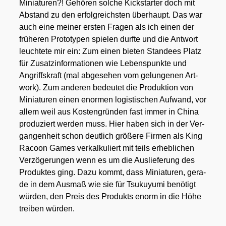
Minia­tu­ren?! Gehö­ren sol­che Kick­star­ter doch mit
Abstand zu den erfolg­reichs­ten über­haupt. Das war
auch eine mei­ner ers­ten Fra­gen als ich einen der
frü­he­ren Pro­to­ty­pen spie­len durf­te und die Ant­wort
leuch­te­te mir ein: Zum einen bie­ten Stan­de­es Platz
für Zusatz­in­for­ma­tio­nen wie Lebens­punk­te und
Angriffs­kraft (mal abge­se­hen vom gelun­ge­nen Art­
work). Zum ande­ren bedeu­tet die Pro­duk­ti­on von
Minia­tu­ren einen enor­men logis­ti­schen Auf­wand, vor
allem weil aus Kos­ten­grün­den fast immer in Chi­na
pro­du­ziert wer­den muss. Hier haben sich in der Ver­
gan­gen­heit schon deut­lich grö­ße­re Fir­men als King
Racoon Games ver­kal­ku­liert mit teils erheb­li­chen
Ver­zö­ge­run­gen wenn es um die Aus­lie­fe­rung des
Pro­duk­tes ging. Dazu kommt, dass Minia­tu­ren, gera­
de in dem Aus­maß wie sie für
Tsu­kuy­u­mi
benö­tigt
wür­den, den Preis des Pro­dukts enorm in die Höhe
trei­ben wür­den.