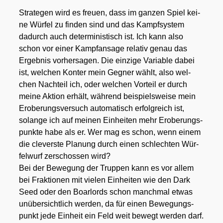
Stra­te­gen wird es freu­en, dass im gan­zen Spiel kei­
ne Wür­fel zu fin­den sind und das Kampf­sys­tem
dadurch auch deter­mi­nis­tisch ist. Ich kann also
schon vor einer Kampf­an­sa­ge rela­tiv genau das
Ergeb­nis vor­her­sa­gen. Die ein­zi­ge Varia­ble dabei
ist, wel­chen Kon­ter mein Geg­ner wählt, also wel­
chen Nach­teil ich, oder wel­chen Vor­teil er durch
mei­ne Akti­on erhält, wäh­rend bei­spiels­wei­se mein
Erobe­rungs­ver­such auto­ma­tisch erfolg­reich ist,
solan­ge ich auf mei­nen Ein­hei­ten mehr Erobe­rungs­
punk­te habe als er. Wer mag es schon, wenn einem
die cle­vers­te Pla­nung durch einen schlech­ten Wür­
fel­wurf zer­schos­sen wird?
Bei der Bewe­gung der Trup­pen kann es vor allem
bei Frak­tio­nen mit vie­len Ein­hei­ten wie den Dark
Seed oder den Boar­lords schon manch­mal etwas
unüber­sicht­lich wer­den, da für einen Bewe­gungs­
punkt jede Ein­heit ein Feld weit bewegt wer­den darf.