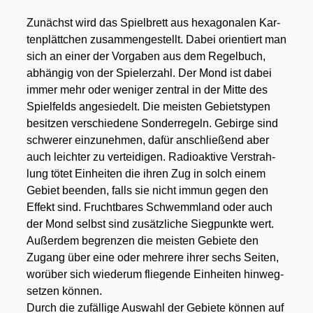
Zunächst wird das Spiel­brett aus hexa­go­na­len Kar­
ten­plätt­chen zusam­men­ge­stellt. Dabei ori­en­tiert man
sich an einer der Vor­ga­ben aus dem Regel­buch,
abhän­gig von der Spie­ler­zahl. Der Mond ist dabei
immer mehr oder weni­ger zen­tral in der Mit­te des
Spiel­felds ange­sie­delt. Die meis­ten Gebiets­ty­pen
besit­zen ver­schie­de­ne Son­der­re­geln. Gebir­ge sind
schwe­rer ein­zu­neh­men, dafür anschlie­ßend aber
auch leich­ter zu ver­tei­di­gen. Radio­ak­ti­ve Ver­strah­
lung tötet Ein­hei­ten die ihren Zug in solch einem
Gebiet been­den, falls sie nicht immun gegen den
Effekt sind. Frucht­ba­res Schwemm­land oder auch
der Mond selbst sind zusätz­li­che Sieg­punk­te wert.
Außer­dem begren­zen die meis­ten Gebie­te den
Zugang über eine oder meh­re­re ihrer sechs Sei­ten,
wor­über sich wie­der­um flie­gen­de Ein­hei­ten hin­weg­
set­zen kön­nen.
Durch die zufäl­li­ge Aus­wahl der Gebie­te kön­nen auf