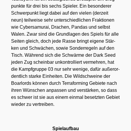
punk­te für drei bis sechs Spie­ler. Ein beson­de­rer
Schwer­punkt liegt dabei auf den vie­len (der­zeit
neun) teil­wei­se sehr unter­schied­li­chen Frak­tio­nen
wie Cyber­sa­mu­rai, Dra­chen, Pan­das und selbst
Walen. Zwar sind die Grund­la­gen des Spiels für alle
Sei­ten gleich, doch jede Ras­se bringt eige­ne Stär­
ken und Schwä­chen, sowie Son­der­re­geln auf den
Tisch. Wäh­rend sich die Schwär­me der Dark Seed
jeden Zug schein­bar unkon­trol­liert ver­meh­ren, hat
die Kampf­grup­pe 03 nur sehr weni­ge, dafür außer­or­
dent­lich star­ke Ein­hei­ten. Die Wild­schwei­ne der
Boar­lords kön­nen durch Ter­ra­forming Gebie­te nach
ihren Wün­schen anpas­sen und ver­stär­ken, so dass
es schwer ist sie aus einem ein­mal besetz­ten Gebiet
wie­der zu ver­trei­ben.
Spiel­auf­bau