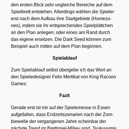
den ers­ten Blick sehr unglei­che Berei­che auf dem
Spiel­brett ent­ste­hen. Aller­dings wäh­len die Spie­ler
erst nach dem Auf­bau ihre Start­ge­bie­te (Home­zo­
nes), indem sie ihr ent­spre­chen­des Spiel­plätt­chen
an den Plan anle­gen, oder eines am Rand durch
das eige­ne erset­zen. Die Dark Seed kön­nen zum
Bei­spiel auch mit­ten auf dem Plan begin­nen.
Spiel­ab­lauf
Zum Spiel­ab­lauf selbst über­ge­be ich das Wort an
den Spie­le­de­si­gner Felix Mer­ti­kat von King Racoon
Games:
Fazit
Gera­de erst ist mir auf der Spie­le­mes­se in Essen
auf­ge­fal­len, dass End­zeit­sze­na­ri­en nach der Zom­
bie­wel­le der ver­gan­ge­nen Jah­re schein­bar der
nächs­te Trend im Brett­spiel-Milieu sind. Tsu­kuy­u­mis