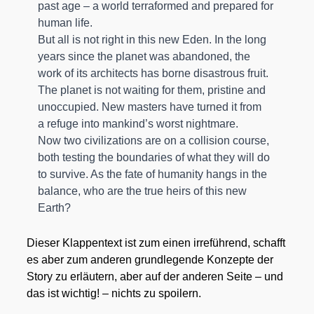
past age – a world ter­ra­for­med and pre­pared for
human life.
But all is not right in this new Eden. In the long
years sin­ce the pla­net was aban­do­ned, the
work of its archi­tects has bor­ne dis­as­trous fruit.
The pla­net is not wai­ting for them, pris­ti­ne and
unoc­cu­p­ied. New mas­ters have tur­ned it from
a refu­ge into mankind’s worst night­ma­re.
Now two civi­liza­ti­ons are on a col­li­si­on cour­se,
both test­ing the boun­da­ries of what they will do
to sur­vi­ve. As the fate of huma­ni­ty hangs in the
balan­ce, who are the true heirs of this new
Earth?
Die­ser Klap­pen­text ist zum einen irre­füh­rend, schafft
es aber zum ande­ren grund­le­gen­de Kon­zep­te der
Sto­ry zu erläu­tern, aber auf der ande­ren Sei­te – und
das ist wich­tig! – nichts zu spoi­lern.