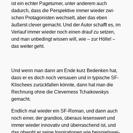
ist ein ech­ter Page­tur­ner, unter ande­rem auch
dadurch, dass die Per­spek­ti­ve immer wie­der zwi­
schen Prot­ago­nis­ten wech­selt, aber das eben
äußerst cle­ver gemacht. Und der Autor schafft es, im
Ver­lauf immer wie­der noch einen drauf zu set­zen,
und man unbe­dingt wis­sen will, wie – zur Höl­le! –
das wei­ter geht.
Und wenn man dann am Ende kurz Beden­ken hat,
dass er es doch noch ver­sau­en und in typi­sche SF-
Kli­schees zurück­fal­len könn­te, dann hat man die
Rech­nung ohne die Cle­ver­ness Tchai­kow­skys
gemacht.
End­lich mal wie­der ein SF-Roman, und dann auch
noch einer, der gran­di­os, über­aus lesens­wert und
immer wie­der inno­va­tiv und über­ra­schend ist, und
das obwohl er sei­ne Inspi­ra­tio­nen wie bei­spiels­wei­