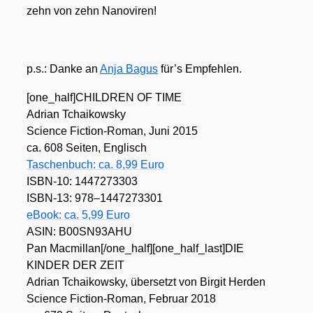
zehn von zehn Nano­vi­ren!
p.s.: Dan­ke an
Anja Bagus
für’s Emp­feh­len.
[one_half]CHILDREN OF TIME
Adri­an Tchai­kow­sky
Sci­ence Fic­tion-Roman, Juni 2015
ca. 608 Sei­ten, Eng­lisch
Taschen­buch: ca. 8,99 Euro
ISBN-10: 1447273303
ISBN-13: 978–1447273301
eBook: ca. 5,99 Euro
ASIN: B00SN93AHU
Pan Macmillan[/one_half][one_half_last]DIE
KINDER DER ZEIT
Adri­an Tchai­kow­sky, über­setzt von Bir­git Her­den
Sci­ence Fic­tion-Roman, Febru­ar 2018