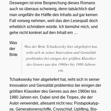
Des­we­gen ist eine Bespre­chung die­ses Romans
auch so über­aus schwie­rig, denn tat­säch­lich darf
man unge­fähr die Hälf­te des Inhalts auf gar kei­nen
Fall vor­weg neh­men, weil das den Lese­spaß doch
erheb­lich schmä­lern wür­de. Ich bemü­he mich, und
gehe nicht kon­kret auf den Inhalt ein …
Was
Was der Bri­te Tchai­kow­sky hier abge­lie­fert hat,
der
reiht sich in sei­ner Inno­va­ti­on und Genia­li­tät
Bri­te
pro­blem­los bei eini­gen der größ­ten Klas­si­ker
des Gen­res aus den 1960er bis 1980 Jah­ren
ein.
Tchai­kow­sky hier abge­lie­fert hat, reiht sich in sei­ner
Inno­va­ti­on und Genia­li­tät pro­blem­los bei eini­gen der
größ­ten Klas­si­ker des Gen­res aus den 1960er bis
1980 Jah­ren ein. Dabei sind die Tro­pes, die der
Autor ver­wen­det, alle­samt nicht neu: Post­apo­ka­lyp­
se, Gene­ra­tio­nen­schif­fe, Cryo­schlaf, Uplif­ting, Bio­