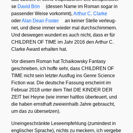
se
David Brin
(des­sen Name im Roman sogar in
pas­sen­der Wei­se vor­kommt),
Arthur C. Clar­ke
oder
Alan Dean Fos­ter
an kei­ner Stel­le ver­leug­
net, und die­se immer wie­der mal durch­schim­mern.
Und des­we­gen wun­dert es auch nicht, dass er für
CHILDREN OF TIME im Jahr 2016 den Arthur C.
Clar­ke Award erhal­ten hat.
Vor die­sem Roman hat Tchai­kow­sky Fan­ta­sy
geschrie­ben, ich hof­fe sehr, dass CHILDREN OF
TIME nicht sein letz­ter Aus­flug ins Gen­re Sci­ence
Fic­tion war. Die deut­sche Fas­sung erscheint im
Febru­ar 2018 unter dem Titel DIE KINDER DER
ZEIT bei Hey­ne (wie immer halt­los über­teu­ert, und
die haben ernst­haft zwei­ein­halb Jah­re gebraucht,
um das zu über­set­zen).
Unein­ge­schränk­te Lese­emp­feh­lung (zumin­dest in
eng­li­scher Spra­che), nichts zu meckern, ich ver­ge­be