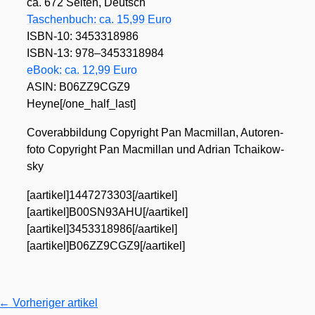
ca. 672 Sei­ten, Deutsch
Taschen­buch: ca. 15,99 Euro
ISBN-10: 3453318986
ISBN-13: 978–3453318984
eBook: ca. 12,99 Euro
ASIN: B06ZZ9CGZ9
Heyne[/one_half_last]
Cover­ab­bil­dung Copy­right Pan Macmil­lan, Autoren­
fo­to Copy­right Pan Macmil­lan und Adri­an Tchai­kow­
sky
[aartikel]1447273303[/aartikel]
[aartikel]B00SN93AHU[/aartikel]
[aartikel]3453318986[/aartikel]
[aartikel]B06ZZ9CGZ9[/aartikel]
←
Vorheriger artikel