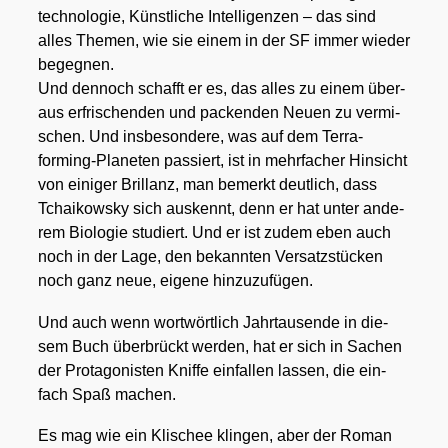
tech­no­lo­gie, Künst­li­che Intel­li­gen­zen – das sind
alles The­men, wie sie einem in der SF immer wie­der
begeg­nen.
Und den­noch schafft er es, das alles zu einem über­
aus erfri­schen­den und packen­den Neu­en zu ver­mi­
schen. Und ins­be­son­de­re, was auf dem Ter­ra­
forming-Pla­ne­ten pas­siert, ist in mehr­fa­cher Hin­sicht
von eini­ger Bril­lanz, man bemerkt deut­lich, dass
Tchai­kow­sky sich aus­kennt, denn er hat unter ande­
rem Bio­lo­gie stu­diert. Und er ist zudem eben auch
noch in der Lage, den bekann­ten Ver­satz­stü­cken
noch ganz neue, eige­ne hin­zu­zu­fü­gen.
Und auch wenn wort­wört­lich Jahr­tau­sen­de in die­
sem Buch über­brückt wer­den, hat er sich in Sachen
der Prot­ago­nis­ten Knif­fe ein­fal­len las­sen, die ein­
fach Spaß machen.
Es mag wie ein Kli­schee klin­gen, aber der Roman