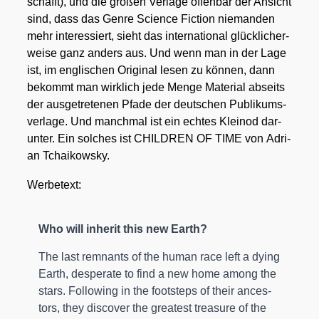
schafft), und die gro­ßen Ver­la­ge offen­bar der Ansicht
sind, dass das Gen­re Sci­ence Fic­tion nie­man­den
mehr inter­es­siert, sieht das inter­na­tio­nal glück­li­cher­
wei­se ganz anders aus. Und wenn man in der Lage
ist, im eng­li­schen Ori­gi­nal lesen zu kön­nen, dann
bekommt man wirk­lich jede Men­ge Mate­ri­al abseits
der aus­ge­tre­te­nen Pfa­de der deut­schen Publi­kums­
ver­la­ge. Und manch­mal ist ein ech­tes Klein­od dar­
un­ter. Ein sol­ches ist CHILDREN OF TIME von Adri­
an Tchai­kow­sky.
Wer­be­text:
Who will inhe­rit this new Earth?
The last rem­nants of the human race left a dying
Earth, despe­ra­te to find a new home among the
stars. Fol­lo­wing in the foot­s­teps of their ances­
tors, they dis­co­ver the grea­test tre­asu­re of the