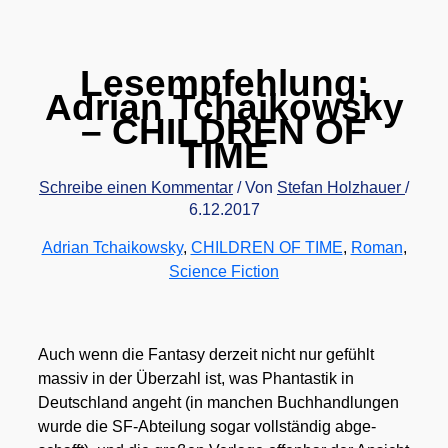
Lesempfehlung:
Adrian Tchaikowsky
– CHILDREN OF
TIME
Schreibe einen Kommentar
/ Von
Stefan Holzhauer
/
6.12.2017
Adrian Tchaikowsky
,
CHILDREN OF TIME
,
Roman
,
Science Fiction
Auch wenn die Fan­ta­sy der­zeit nicht nur gefühlt
mas­siv in der Über­zahl ist, was Phan­tas­tik in
Deutsch­land angeht (in man­chen Buch­hand­lun­gen
wur­de die SF-Abtei­lung sogar voll­stän­dig abge­