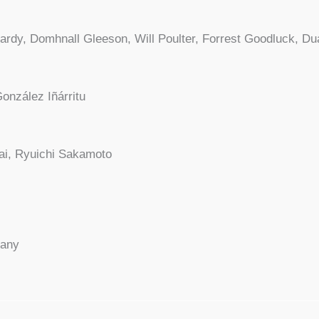
 Har­dy, Domhnall Glee­son, Will Poul­ter, For­rest Good­luck, 
­zá­lez Iñár­ri­tu
i, Ryui­chi Saka­mo­to
a­ny