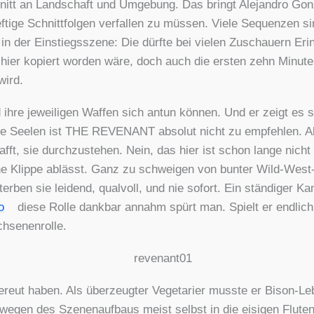
hnitt an Land­schaft und Umge­bung. Das bringt Ale­jan­dro Gon­z
ti­ge Schnitt­fol­gen ver­fal­len zu müs­sen. Vie­le Sequen­zen s
in der Ein­stiegs­sze­ne: Die dürf­te bei vie­len Zuschau­ern Eri
er kopiert wor­den wäre, doch auch die ers­ten zehn Minu
wird.
re jewei­li­gen Waf­fen sich antun kön­nen. Und er zeigt es sehr
te­te See­len ist THE REVENANT abso­lut nicht zu emp­feh­len. A
ft, sie durch­zu­ste­hen. Nein, das hier ist schon lan­ge nicht m
e Klip­pe ablässt. Ganz zu schwei­gen von bun­ter Wild-West-
­ben sie lei­dend, qual­voll, und nie sofort. Ein stän­di­ger 
o
die­se Rol­le dank­bar annahm spürt man. Spielt er end­lich
­se­nen­rol­le.
reut haben. Als über­zeug­ter Vege­ta­ri­er muss­te er Bison-L
 wegen des Sze­nen­auf­baus meist selbst in die eisi­gen Flu­t