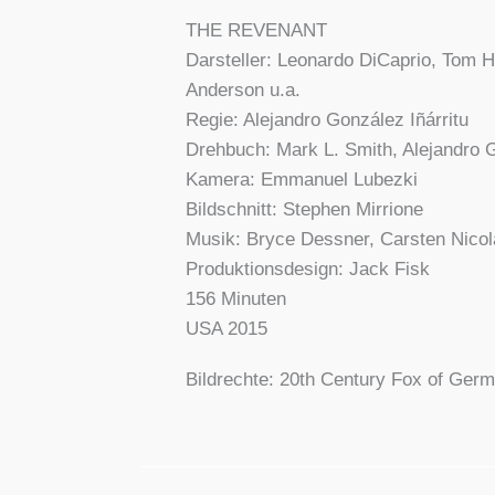
THE REVENANT
Dar­stel­ler: Leo­nar­do DiCa­prio, Tom
Ander­son u.a.
Regie: Ale­jan­dro Gon­zá­lez Iñár­ri­tu
Dreh­buch: Mark L. Smith, Ale­jan­dro Gon
Kame­ra: Emma­nu­el Lubez­ki
Bild­schnitt: Ste­phen Mir­rio­ne
Musik: Bryce Dess­ner, Cars­ten Nico­la
Pro­duk­ti­ons­de­sign: Jack Fisk
156 Minu­ten
USA 2015
Bild­rech­te: 20th Cen­tu­ry Fox of Ger­m