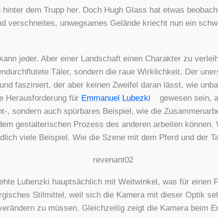
 hin­ter dem Trupp her. Doch Hugh Glass hat etwas beob­ach­t
n und ver­schnei­tes, unweg­sa­mes Gelän­de kriecht nun ein sch
kann jeder. Aber einer Land­schaft einen Cha­rak­ter zu ver­lei­
­durch­flu­te­te Täler, son­dern die raue Wirk­lich­keit. Der une
und fas­zi­niert, der aber kei­nen Zwei­fel dar­an lässt, wie unb
 Her­aus­for­de­rung für
Emma­nu­el Lubez­ki
gewe­sen sein, all
 son­dern auch spür­ba­res Bei­spiel, wie die Zusam­men­ar­beit
m gestal­te­ri­schen Pro­zess des ande­ren arbei­ten kön­nen. Wi
d­lich vie­le Bei­spiel. Wie die Sze­ne mit dem Pferd und der Ta
­te Lubenz­ki haupt­säch­lich mit Weit­win­kel, was für einen 
ur­gi­sches Stil­mit­tel, weil sich die Kame­ra mit die­ser Optik 
r­än­dern zu müs­sen. Gleich­zei­tig zeigt die Kame­ra beim En