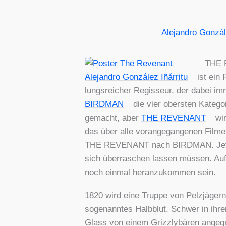
Alejandro Gonzále
THE R
Ale­jan­dro Gon­zá­lez Iñár­ri­tu
ist ein 
lungs­rei­cher Regis­seur, der dabei i
BIRDMAN
die vier obers­ten Kate­go­
gemacht, aber
THE REVENANT
wir
das über alle vor­an­ge­gan­ge­nen
THE REVENANT nach BIRDMAN. Jetzt pr
sich über­ra­schen las­sen müs­sen. Auf
noch ein­mal her­an­zu­kom­men sein.
1820 wird eine Trup­pe von Pelz­jä­ger
soge­nann­tes Halb­blut. Schwer in ihrer
Glass von einem Grizz­ly­bä­ren ange­gr