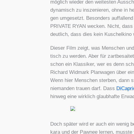
mög­lich wie­der den wei­tes­ten Aus­sc
dyna­misch zu insze­nie­ren, ohne in hef­
gen umge­setzt. Beson­ders auf­fal­lend 
PRIVATE RYAN wecken. Nicht, dass hi
deut­lich, dass dies kein Kuschel­ki­no 
Die­ser Film zeigt, was Men­schen und ih
tisch zu wer­den. Aber für zart­be­sai­
schon ein Klas­si­ker, wer es denn schaf
Richard Wid­mark Plan­wa­gen über ein
Wenn hier Men­schen ster­ben, dann ster
nie­man­den trau­en darf. Dass
DiCa­pri
hin­weg eine wirk­lich glaub­haf­te Erwach
Doch spä­ter wird er auch ein wenig be
ka­ra und der Paw­nee ler­nen, muss­te