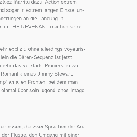
á­lez Iñár­ri­tu dazu, Action extrem
ind sogar in extrem lan­gen Ein­stel­lun­
n­ne­run­gen an die Lan­dung in
­ten in THE REVENANT machen sofort
 expli­zit, ohne aller­dings voy­eu­ris­
llein die Bären-Sequenz ist jetzt
ehr das ver­klär­te Pio­nier­ki­no wo
Roman­tik eines Jim­my Ste­wart.
Kampf an allen Fron­ten, bei dem man
 ein­mal über sein jugend­li­ches Image
eber essen, die zwei Spra­chen der Ari­
en der Flüs­se, den Umgang mit einer