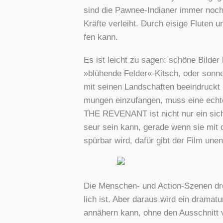
sind die Paw­nee-India­ner immer noch
Kräf­te ver­leiht. Durch eisi­ge Flu­te
fen kann.
Es ist leicht zu sagen: schö­ne Bil­der 
»blü­hen­de Felder«-Kitsch, oder son­nen
mit sei­nen Land­schaf­ten beein­druckt 
mun­gen ein­zu­fan­gen, muss eine ech­te
THE REVENANT ist nicht nur ein sicht‑,
seur sein kann, gera­de wenn sie mit de
spür­bar wird, dafür gibt der Film unen
Die Men­schen- und Action-Sze­nen dreh
lich ist. Aber dar­aus wird ein dra­ma­t
annä­hern kann, ohne den Aus­schnitt ve