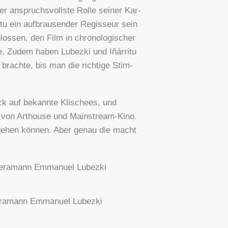
 anspruchs­volls­te Rol­le sei­ner Kar­
tu ein auf­brau­sen­der Regis­seur sein
s­sen, den Film in chro­no­lo­gi­scher
te. Zudem haben Lubez­ki und Iñár­ri­tu
n brach­te, bis man die rich­ti­ge Stim­
ck auf bekann­te Kli­schees, und
dung von Art­house und Main­stream-Kino.
umge­hen kön­nen. Aber genau die macht
me­ra­mann Emma­nu­el Lubez­ki