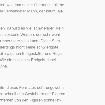
et, was ihm schier über­mensch­li­che
wer ver­wun­de­ter Mann, der kaum lau­
hen, da wird es viel schwie­ri­ger. Kein
r­schlos­se­ne Wes­ten, der sehr wohl
arm­her­zig er sein kann. Die­se Stim­
er­dings nicht sei­ne schwie­rigs­te.
 zwi­schen Bild­ge­stal­ter und Regis­
e ein bild­li­ches Ereig­nis dabei
n­ne.
Film die­ses For­ma­tes sehr unge­wöhn­
sehr schnell den Gesich­tern der Figu­ren
t­fer­nen von den Figu­ren schnellst­