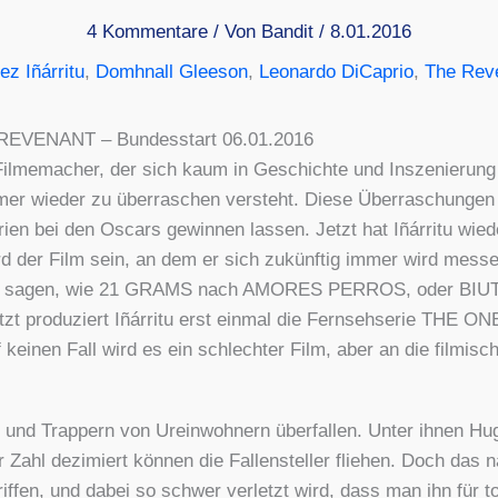
4 Kommentare
/ Von
Bandit
/
8.01.2016
z Iñárritu
,
Domhnall Gleeson
,
Leonardo DiCaprio
,
The Rev
EVENANT – Bun­des­start 06.01.2016
Fil­me­ma­cher, der sich kaum in Geschich­te und Insze­nie­run
mmer wie­der zu über­ra­schen ver­steht. Die­se Über­ra­schun­g
rien bei den Oscars gewin­nen las­sen. Jetzt hat Iñár­ri­tu wie­
d der Film sein, an dem er sich zukünf­tig immer wird mes­se
 Fil­me sagen, wie 21 GRAMS nach AMORES PERROS, oder BI
o­du­ziert Iñár­ri­tu erst ein­mal die Fern­seh­se­rie THE
 kei­nen Fall wird es ein schlech­ter Film, aber an die fil­mi­
n und Trap­pern von Urein­woh­nern über­fal­len. Unter ihnen 
 Zahl dezi­miert kön­nen die Fal­len­stel­ler flie­hen. Doch das
if­fen, und dabei so schwer ver­letzt wird, dass man ihn für to