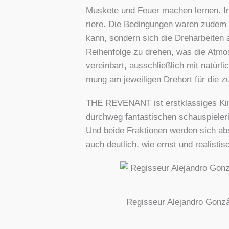
Mus­ke­te und Feu­er machen ler­nen. I
rie­re. Die Bedin­gun­gen waren zudem e
kann, son­dern sich die Dreh­ar­bei­ten 
Rei­hen­fol­ge zu dre­hen, was die Atmo­
ver­ein­bart, aus­schließ­lich mit natür­
mung am jewei­li­gen Dreh­ort für die zu
THE REVENANT ist erst­klas­si­ges Kino
durch­weg fan­tas­ti­schen schau­spie­le
Und bei­de Frak­tio­nen wer­den sich ab
auch deut­lich, wie ernst und rea­lis
Regis­seur Ale­jan­dro Gon­zá