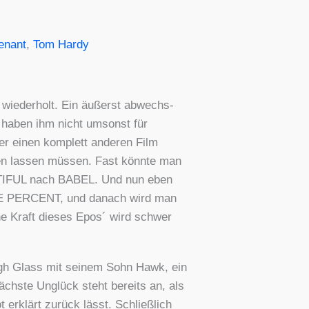
enant
,
Tom Hardy
g wie­der­holt. Ein äußerst abwechs­
en haben ihm nicht umsonst für
der einen kom­plett ande­ren Film
n las­sen müs­sen. Fast könn­te man
UTIFUL nach BABEL. Und nun eben
 ONE PERCENT, und danach wird man
sche Kraft die­ses Epos´ wird schwer
Hugh Glass mit sei­nem Sohn Hawk, ein
 nächs­te Unglück steht bereits an, als
t erklärt zurück lässt. Schließ­lich