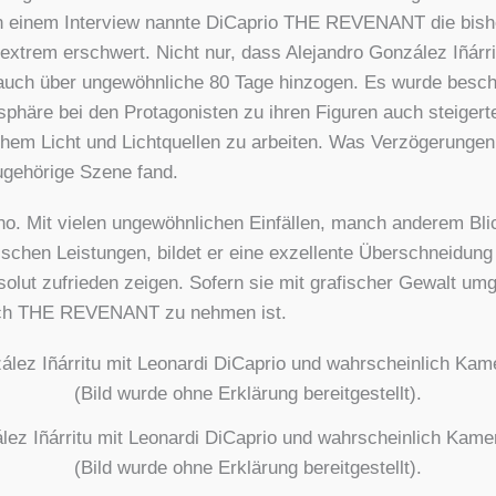
n einem Inter­view nann­te DiCa­prio THE REVENANT die bis­her
xtrem erschwert. Nicht nur, dass Ale­jan­dro Gon­zá­lez Iñár­ri­
auch über unge­wöhn­li­che 80 Tage hin­zo­gen. Es wur­de beschlo
sphä­re bei den Prot­ago­nis­ten zu ihren Figu­ren auch stei­ger­
li­chem Licht und Licht­quel­len zu arbei­ten. Was Ver­zö­ge­run­ge
ge­hö­ri­ge Sze­ne fand.
. Mit vie­len unge­wöhn­li­chen Ein­fäl­len, manch ande­rem Bli
­ri­schen Leis­tun­gen, bil­det er eine exzel­len­te Über­schnei­
so­lut zufrie­den zei­gen. Sofern sie mit gra­fi­scher Gewalt 
­tisch THE REVENANT zu neh­men ist.
­lez Iñár­ri­tu mit Leo­nar­di DiCa­prio und wahr­schein­lich Ka
(Bild wur­de ohne Erklä­rung bereit­ge­stellt).