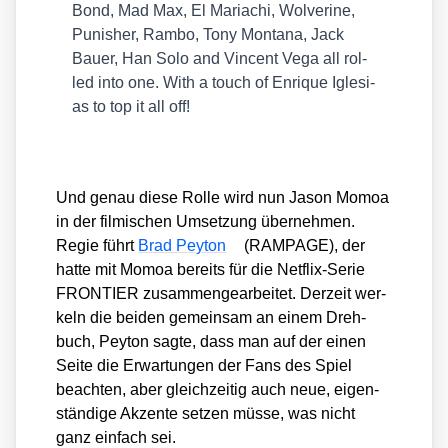
Bond, Mad Max, El Mariachi, Wol­veri­ne,
Punis­her, Ram­bo, Tony Mon­ta­na, Jack
Bau­er, Han Solo and Vin­cent Vega all rol­
led into one. With a touch of Enri­que Igle­si­
as to top it all off!
Und genau die­se Rol­le wird nun Jason Mom­oa
in der fil­mi­schen Umset­zung über­neh­men.
Regie führt
Brad Pey­ton
(RAMPAGE), der
hat­te mit Mom­oa bereits für die Net­flix-Serie
FRONTIER zusam­men­ge­ar­bei­tet. Der­zeit wer­
keln die bei­den gemein­sam an einem Dreh­
buch, Pey­ton sag­te, dass man auf der einen
Sei­te die Erwar­tun­gen der Fans des Spiel
beach­ten, aber gleich­zei­tig auch neue, eigen­
stän­di­ge Akzen­te set­zen müs­se, was nicht
ganz ein­fach sei.