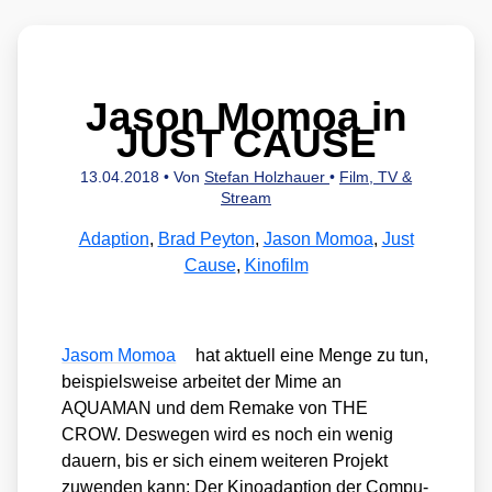
Jason Momoa in
JUST CAUSE
13.04.2018
• Von
Stefan Holzhauer
•
Film, TV &
Stream
Adaption
,
Brad Peyton
,
Jason Momoa
,
Just
Cause
,
Kinofilm
Jasom Mom­oa
hat aktu­ell eine Men­ge zu tun,
bei­spiels­wei­se arbei­tet der Mime an
AQUAMAN und dem Remake von THE
CROW. Des­we­gen wird es noch ein wenig
dau­ern, bis er sich einem wei­te­ren Pro­jekt
zuwen­den kann: Der Kino­ad­ap­ti­on der Com­pu­