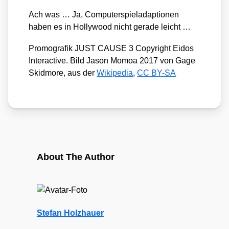
Ach was … Ja, Com­pu­ter­spiel­ad­ap­tio­nen
haben es in Hol­ly­wood nicht gera­de leicht …
Pro­mo­gra­fik JUST CAUSE 3 Copy­right Eidos
Inter­ac­ti­ve. Bild Jason Mom­oa 2017 von Gage
Skid­mo­re, aus der
Wiki­pe­dia
,
CC BY-SA
About The Author
Stefan Holzhauer