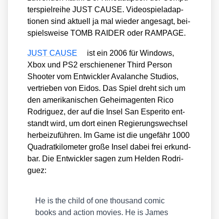
ter­spiel­rei­he JUST CAUSE. Video­spiel­ad­ap­
tio­nen sind aktu­ell ja mal wie­der ange­sagt, bei­
spiels­wei­se TOMB RAIDER oder RAMPAGE.
JUST CAUSE
ist ein 2006 für Win­dows,
Xbox und PS2 erschie­ne­ner Third Per­son
Shoo­ter vom Ent­wick­ler Ava­lan­che Stu­di­os,
ver­trie­ben von Eidos. Das Spiel dreht sich um
den ame­ri­ka­ni­schen Geheim­agen­ten Rico
Rodri­guez, der auf die Insel San Espe­ri­to ent­
standt wird, um dort einen Regie­rungs­wech­sel
her­bei­zu­füh­ren. Im Game ist die unge­fähr 1000
Qua­drat­ki­lo­me­ter gro­ße Insel dabei frei erkund­
bar. Die Ent­wick­ler sagen zum Hel­den Rodri­
guez:
He is the child of one thousand comic
books and action movies. He is James