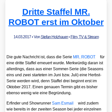
Dritte Staffel MR.
ROBOT erst im Oktober
14.03.2017
• Von
Stefan Holzhauer
•
Film, TV & Stream
Die gute Nach­richt ist, dass die Serie
MR. ROBOT
für
eine drit­te Staf­fel erneu­ert wur­de. Merk­wür­dig dar­an ist
aller­dings, dass aus einer Som­mer-Serie (die Sea­sons
eins und zwei star­te­ten im Juni bzw. Juli) eine Herbst-
Serie wer­den wird, denn Staf­fel drei beginnt erst im
Okto­ber 2017. Einen genau­en Ter­min gibt es bis­her
eben­so wenig wie eine Begrün­dung.
Erfin­der und Show­run­ner
Sam Esmail
wird zudem
wie bereits in der zwei­ten Sea­son bei jeder ein­zel­nen