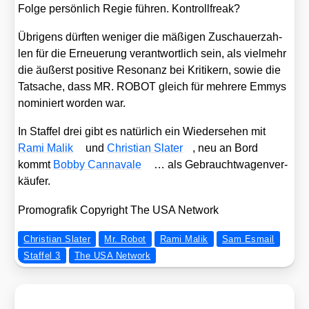
Fol­ge per­sön­lich Regie füh­ren. Kon­troll­freak?
Übri­gens dürf­ten weni­ger die mäßi­gen Zuschau­er­zah­
len für die Erneue­rung ver­ant­wort­lich sein, als viel­mehr
die äußerst posi­ti­ve Reso­nanz bei Kri­ti­kern, sowie die
Tat­sa­che, dass MR. ROBOT gleich für meh­re­re Emmys
nomi­niert wor­den war.
In Staf­fel drei gibt es natür­lich ein Wie­der­se­hen mit
Rami Malik
und
Chris­ti­an Sla­ter
, neu an Bord
kommt
Bob­by Canna­va­le
… als Gebraucht­wa­gen­ver­
käu­fer.
Pro­mo­gra­fik Copy­right The USA Net­work
Christian Slater
Mr. Robot
Rami Malik
Sam Esmail
Staffel 3
The USA Network