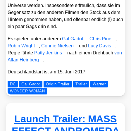
Uni­ver­se wer­den. Ins­be­son­de­re erfreu­lich, dass sie im
Gegen­satz zu den ande­ren Fil­men den Stock aus dem
Hin­tern genom­men haben, und offen­bar end­lich (!) auch
ein paar Gags drin sind.
Es spie­len unter ande­rem
Gal Gadot
,
Chris Pine
,
Robin Wright
,
Con­nie Niel­sen
und
Lucy Davis
,
Regie führ­te
Pat­ty Jenk­ins
nach einem Dreh­buch
von
Allan Hein­berg
.
Deutsch­land­start ist am 15. Juni 2017.
DC
Gal Gadot
Origin Trailer
Trailer
Warner
WONDER WOMAN
Launch Trailer: MASS
EFFECT ANDROMEDA