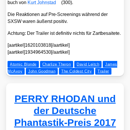
buch von
Kurt John­stad
(300).
Die Reak­tio­nen auf Pre-Scree­nings wäh­rend der
SXSW waren äußerst posi­tiv.
Ach­tung: Der Trai­ler ist defi­ni­tiv nichts für Zart­be­sai­te­te.
[aartikel]1620103818[/aartikel]
[aartikel]1934964530[/aartikel]
Atomic Blonde
Charlize Theron
David Leitch
Ja­mes
McA­voy
John Goodman
The Coldest City
Trailer
PERRY RHODAN und
der Deutsche
Phantastik-Preis 2017