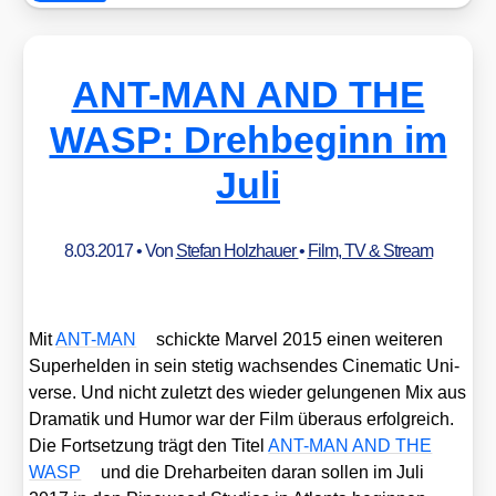
ANT-MAN AND THE
WASP: Drehbeginn im
Juli
8.03.2017
• Von
Stefan Holzhauer
•
Film, TV & Stream
Mit
ANT-MAN
schick­te Mar­vel 2015 einen wei­te­ren
Super­hel­den in sein ste­tig wach­sen­des Cine­ma­tic Uni­
ver­se. Und nicht zuletzt des wie­der gelun­ge­nen Mix aus
Dra­ma­tik und Humor war der Film über­aus erfolg­reich.
Die Fort­set­zung trägt den Titel
ANT-MAN AND THE
WASP
und die Dreh­ar­bei­ten dar­an sol­len im Juli