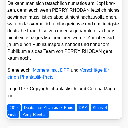
Da kann man sich tat­säch­lich nur rat­los am Kopf krat­
zen, denn auch wenn PERRY RHODAN letzt­lich nichts
gewin­nen muss, ist es abso­lut nicht nach­zu­voll­zie­hen,
war­um das ver­mut­lich umfang­reichs­te und umtrie­bigs­te
deut­sche Fran­chise von einer soge­nann­ten Fach­ju­ry
nicht ein ein­zi­ges Mal nomi­niert wur­de. Zumal es sich
ja um einen Publi­kums­preis han­delt und näher am
Publi­kum als das Team von PERRY RHODAN geht
kaum noch.
Sie­he auch:
Moment mal, DPP
und
Vor­schlä­ge für
einen Phan­tas­tik-Preis
Logo DPP Copy­right phan­tas­tisch! und Coro­na Maga­
zin
2017
Deutscher Phantastik Preis
DPP
Klaus N.
Frick
Perry Rhodan