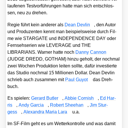
lau­fe­nen Test­vor­füh­run­gen hat­te man sich ent­schlos­
sen, neu zu dre­hen.
Regie führt kein ande­rer als
Dean Dev­lin
, den Autor
und Pro­du­zen­ten kennt man bei­spiels­wei­se durch Fil­
me wie STARGATE und INDEPENDENCE DAY oder
Fern­seh­se­ri­en wie LEVERAGE und THE
LIBRARIANS. War­ner hat­te noch
Dan­ny Can­non
(JUDGE DREDD, GOTHAM) hin­zu geholt, der noch­mal
zwei Wochen Pro­duk­ti­on lei­ten soll­te, dafür inves­tier­te
das Stu­dio noch­mal 15 Mil­lio­nen Dol­lar. Dean Dev­lin
schrieb auch zusam­men mit
Paul Guy­ot
das Dreh­
buch.
Es spie­len:
Gerard But­ler
,
Abbie Cor­nish
,
Ed Har­
ris
,
Andy Gar­cia
,
Robert Shee­han
,
Jim Stur­
gess
,
Alex­an­dra Maria Lara
u.a.
Im SF-Film geht es um Wet­ter­kon­trol­le und was damit