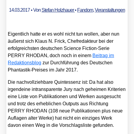
14.03.2017
• Von
Stefan Holzhauer
•
Fandom
,
Veranstaltungen
Eigent­lich hat­te er es wohl nicht tun wol­len, aber nun
äußerst sich Klaus N. Frick, Chef­re­dak­teur bei der
erfolg­reichs­ten deut­schen Sci­ence Fic­tion-Serie
PERRY RHODAN, doch noch in einem
Bei­trag im
Redak­ti­ons­blog
zur Durch­füh­rung des Deut­schen
Phan­tas­tik-Prei­ses im Jahr 2017.
Die nach­voll­zieh­ba­re Quint­essenz ist: Da hat also
irgend­ei­ne intrans­pa­ren­te Jury nach gehei­men Kri­te­ri­en
eine Lis­te von Publi­ka­tio­nen und Wer­ken aus­ge­sucht
und trotz des erheb­li­chen Out­puts aus Rich­tung
PERRY RHODAN (108 neue Publi­ka­tio­nen plus neue
Auf­la­gen alter Wer­ke) hat nicht ein ein­zi­ges Werk
davon einen Weg in die Vor­schlags­lis­te gefun­den.