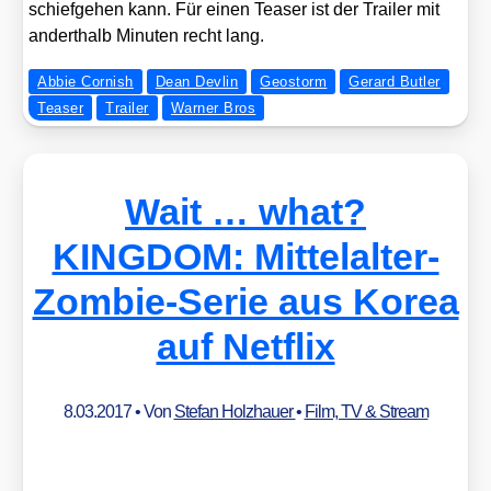
schief­ge­hen kann. Für einen Teaser ist der Trai­ler mit
andert­halb Minu­ten recht lang.
Abbie Cornish
Dean Devlin
Geostorm
Gerard Butler
Teaser
Trailer
Warner Bros
Wait … what?
KINGDOM: Mittelalter-
Zombie-Serie aus Korea
auf Netflix
8.03.2017
• Von
Stefan Holzhauer
•
Film, TV & Stream