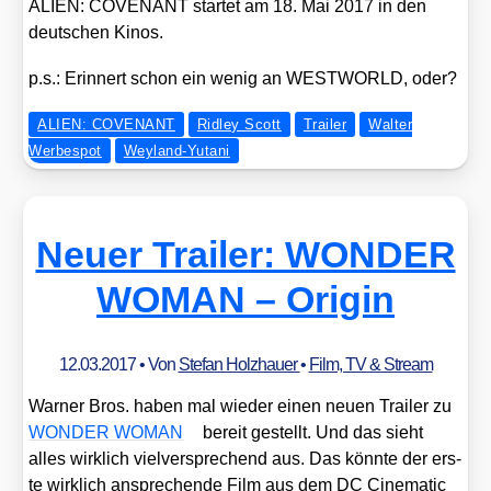
ALIEN: COVENANT star­tet am 18. Mai 2017 in den
deut­schen Kinos.
p.s.: Erin­nert schon ein wenig an WESTWORLD, oder?
ALIEN: COVENANT
Ridley Scott
Trailer
Walter
Werbespot
Weyland-Yutani
Neuer Trailer: WONDER
WOMAN – Origin
12.03.2017
• Von
Stefan Holzhauer
•
Film, TV & Stream
War­ner Bros. haben mal wie­der einen neu­en Trai­ler zu
WONDER WOMAN
bereit gestellt. Und das sieht
alles wirk­lich viel­ver­spre­chend aus. Das könn­te der ers­
te wirk­lich anspre­chen­de Film aus dem DC Cine­ma­tic