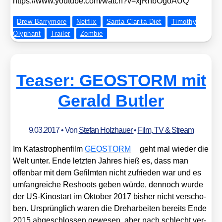
https://​www​.you​tube​.com/​w​a​t​c​h​?​v​=​x​j​R​n​b​O​g​o​AUQ
Drew Barrymore
Netflix
Santa Clarita Diet
Timothy
Olyphant
Trailer
Zombie
Teaser: GEOSTORM mit
Gerald Butler
9.03.2017
• Von
Stefan Holzhauer
•
Film, TV & Stream
Im Kata­stro­phen­film
GEOSTORM
geht mal wie­der die
Welt unter. Ende letz­ten Jah­res hieß es, dass man
offen­bar mit dem Gefilm­ten nicht zufrie­den war und es
umfang­rei­che Reshoots geben wür­de, den­noch wur­de
der US-Kino­start im Okto­ber 2017 bis­her nicht ver­scho­
ben. Ursprüng­lich waren die Dreh­ar­bei­ten bereits Ende
2015 abge­schlos­sen gewe­sen, aber nach schlecht ver­