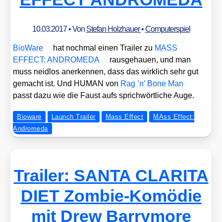
10.03.2017
• Von
Stefan Holzhauer
•
Computerspiel
Bio­Wa­re
hat noch­mal einen Trai­ler zu
MASS
EFFECT: ANDROMEDA
raus­ge­hau­en, und man
muss neid­los aner­ken­nen, dass das wirk­lich sehr gut
gemacht ist. Und HUMAN von
Rag ’n’ Bone Man
passt dazu wie die Faust aufs sprich­wört­li­che Auge.
Bioware
Launch Trailer
Mass Effect
MAss Effect:
Andromeda
Trailer: SANTA CLARITA
DIET Zombie-Komödie
mit Drew Barrymore