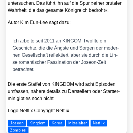
unter­su­chen. Das führt ihn auf die Spur »einer bru­ta­len
Wahr­heit, die das gesam­te König­reich bedroht«.
Autor Kim Eun-Lee sagt dazu:
Ich arbei­te seit 2011 an KINGOM. I woll­te ein
Geschich­te, die die Ängs­te und Sor­gen der moder­
nen Gesell­schaft reflek­tiert, aber sie durch die Lin­
se roman­ti­scher Fas­zi­na­ti­on der Jose­on-Zeit
betrach­tet.
Die ers­te Staf­fel von KINGDOM wird acht Epi­so­den
umfas­sen, nähe­re details zu Dar­stel­lern oder Start­ter­
min gibt es noch nicht.
Logo Net­flix Copy­right Net­flix
Joseon
Kingdom
Korea
Mittelalter
Netflix
Zombies