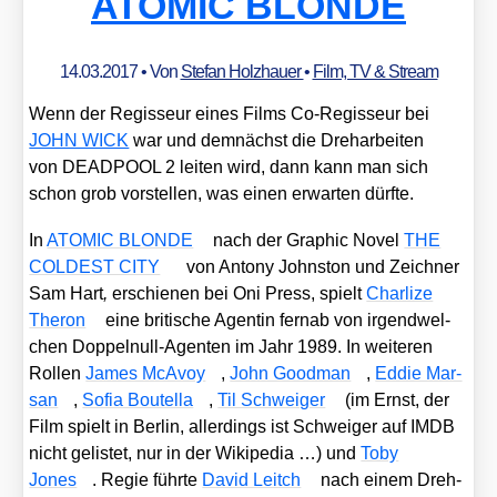
ATOMIC BLONDE
14.03.2017
• Von
Stefan Holzhauer
•
Film, TV & Stream
Wenn der Regis­seur eines Films Co-Regis­seur bei
JOHN WICK
war und dem­nächst die Dreh­ar­bei­ten
von DEADPOOL 2 lei­ten wird, dann kann man sich
schon grob vor­stel­len, was einen erwar­ten dürf­te.
In
ATOMIC BLONDE
nach der Gra­phic Novel
THE
COLDEST CITY
von Ant­o­ny John­s­ton und Zeich­ner
Sam Hart
,
erschie­nen bei Oni Press, spielt
Char­li­ze
The­ron
eine bri­ti­sche Agen­tin fern­ab von irgend­wel­
chen Dop­pel­null-Agen­ten im Jahr 1989. In wei­te­ren
Rol­len
James McA­voy
,
John Good­man
,
Eddie Mar­
san
,
Sofia Bou­tel­la
,
Til Schwei­ger
(im Ernst, der
Film spielt in Ber­lin, aller­dings ist Schwei­ger auf IMDB
nicht gelis­tet, nur in der Wiki­pe­dia …) und
Toby
Jones
. Regie führ­te
David Leitch
nach einem Dreh­