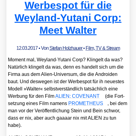
Werbespot für die
Weyland-Yutani Corp:
Meet Walter
12.03.2017
• Von
Stefan Holzhauer
•
Film, TV & Stream
Moment mal, Wey­land-Yuta­ni Corp? Klin­gelt da was?
Natür­lich klin­gelt da was, denn es han­delt sich um die
Fir­ma aus dem Ali­en-Uni­ver­sum, die die Andro­iden
baut. Und des­we­gen ist der Wer­be­spot für ih neu­es­tes
Modell »Wal­ter« selbst­ver­ständ­lich tat­säch­lich eine
Wer­bung für den Film
ALIEN: COVENANT
(die Fort­
set­zung eines Film namens
PROMETHEUS
, bei dem
man vor der Ver­öf­fent­li­chung Stein und Bein schwor,
dass er nix, aber auch gaaaar nix mit ALIEN zu tun
habe).