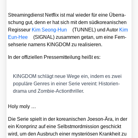
Strea­ming­dienst Net­flix ist mal wie­der für eine Über­ra­
schung gut, denn er hat sich mit dem süd­ko­rea­ni­schen
Regis­seur
Kim Seong-Hun
(TUNNEL) und Autor
Kim
Eun-Hee
(SIGNAL) zusam­men getan, um eine Fern­
seh­se­rie namens KINGDOM zu rea­li­sie­ren.
In der offi­zi­el­len Pres­se­mit­tei­lung heißt es:
KINGDOM schlägt neue Wege ein, indem es zwei
popu­lä­re Gen­res in einer Serie ver­eint: His­to­ri­en­
dra­ma und Zom­bie-Action­thril­ler.
Holy moly …
Die Serie spielt in der korea­ni­schen Joe­son-Ära, in der
ein Kron­prinz auf eine Selbst­mord­mis­si­on geschickt
wird, um den Aus­bruch einer mys­te­riö­sen Krank­heit zu