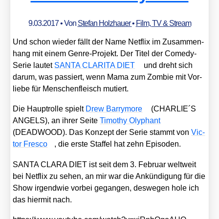
9.03.2017
• Von
Stefan Holzhauer
•
Film, TV & Stream
Und schon wie­der fällt der Name Net­flix im Zusam­men­
hang mit einem Gen­re-Pro­jekt. Der Titel der Come­dy-
Serie lau­tet
SANTA CLARITA DIET
und dreht sich
dar­um, was pas­siert, wenn Mama zum Zom­bie mit Vor­
lie­be für Men­schen­fleisch mutiert.
Die Haupt­rol­le spielt
Drew Bar­ry­mo­re
(CHARLIE´S
ANGELS), an ihrer Sei­te
Timo­thy Oly­phant
(DEADWOOD). Das Kon­zept der Serie stammt von
Vic­
tor Fres­co
, die ers­te Staf­fel hat zehn Epi­so­den.
SANTA CLARA DIET ist seit dem 3. Febru­ar welt­weit
bei Net­flix zu sehen, an mir war die Ankün­di­gung für die
Show irgend­wie vor­bei gegan­gen, des­we­gen hole ich
das hier­mit nach.