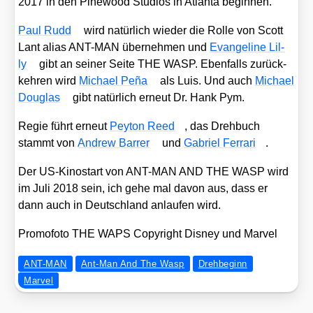
2017 in den Pine­wood Stu­di­os in Atlan­ta begin­nen.
Paul Rudd
wird natür­lich wie­der die Rol­le von Scott
Lant ali­as ANT-MAN über­neh­men und
Evan­ge­li­ne Lil­
ly
gibt an sei­ner Sei­te THE WASP. Eben­falls zurück­
keh­ren wird
Micha­el Peña
als Luis. Und auch
Micha­el
Dou­glas
gibt natür­lich erneut Dr. Hank Pym.
Regie führt erneut
Pey­ton Reed
, das Dreh­buch
stammt von
Andrew Bar­rer
und
Gabri­el Fer­ra­ri
.
Der US-Kino­start von ANT-MAN AND THE WASP wird
im Juli 2018 sein, ich gehe mal davon aus, dass er
dann auch in Deutsch­land anlau­fen wird.
Pro­mo­fo­to THE WAPS Copy­right Dis­ney und Mar­vel
ANT-MAN
Ant-Man And The Wasp
Drehbeginn
Marvel