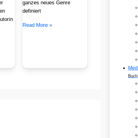
er
ganzes neues Genre
en
definiert
utorin
Read More »
Med
Buch 