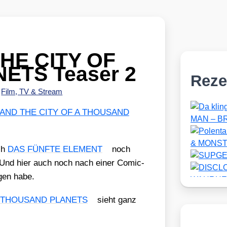
HE CITY OF
ETS Teaser 2
Reze
•
Film, TV & Stream
 AND THE CITY OF A THOUSAND
ch
DAS FÜNFTE ELEMENT
noch
rn. Und hier auch noch nach einer Comic­
­gen habe.
A THOUSAND PLANETS
sieht ganz