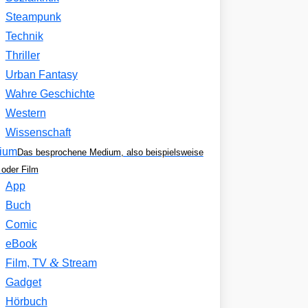
Steampunk
Technik
Thriller
Urban Fantasy
Wahre Geschichte
Western
Wissenschaft
ium
Das besprochene Medium, also beispielsweise
oder Film
App
Buch
Comic
eBook
&
Film, TV
Stream
Gadget
Hörbuch