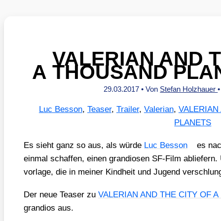
VALERIAN AND T
A THOUSAND PLAN
29.03.2017
• Von
Stefan Holzhauer
Luc Besson
,
Teaser
,
Trailer
,
Valerian
,
VALERIAN
PLANETS
Es sieht ganz so aus, als wür­de
Luc Bes­son
es na
ein­mal schaf­fen, einen gran­dio­sen SF-Film ablie­fe
vor­la­ge, die in mei­ner Kind­heit und Jugend ver­schlun
Der neue Teaser zu
VALERIAN AND THE CITY OF 
gran­di­os aus.