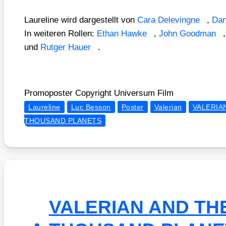
Lau­re­li­ne wird dar­ge­stellt von
Cara Dele­ving­ne
,
Dan
In wei­te­ren Rol­len:
Ethan Haw­ke
,
John Good­man
und
Rut­ger Hau­er
.
Pro­mo­pos­ter Copy­right Uni­ver­sum Film
Laureline
Luc Besson
Poster
Valerian
VALERIAN
THOUSAND PLANETS
VALERIAN AND THE