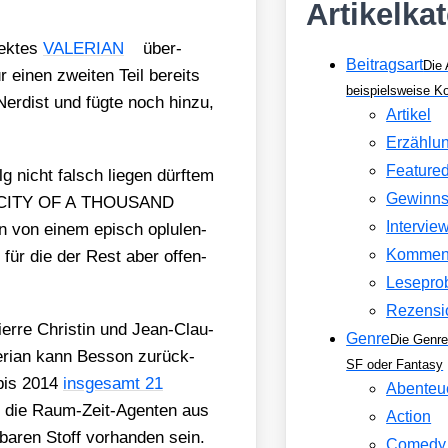
Artikelka
ek­tes
VALERIAN
über­
Beitragsart
Die 
 einen zwei­ten Teil bereits
beispielsweise 
r­dist und füg­te noch hin­zu,
Artikel
Erzählu
Feature
 nicht falsch lie­gen dürf­tem
Gewinns
HE CITY OF A THOUSAND
Intervie
 von einem episch oplu­len­
Kommen
, für die der Rest aber offen­
Lesepro
Rezensi
 Pierre Chris­tin und Jean-Clau­
Genre
Die Genre
le­ri­an kann Bes­son zurück­
SF oder Fantasy
 bis 2014
ins­ge­samt 21
Abenteu
die Raum-Zeit-Agen­ten aus
Action
­ba­ren Stoff vor­han­den sein.
Comedy