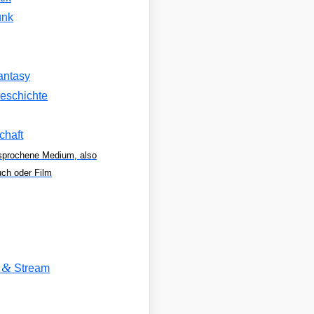
unk
antasy
eschichte
chaft
sprochene Medium, also
uch oder Film
&
V
Stream