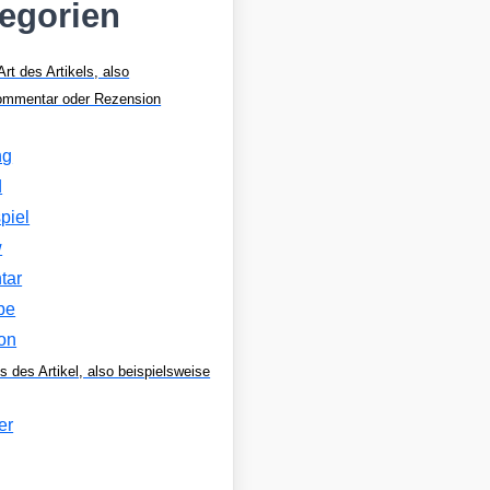
tegorien
Art des Artikels, also
Kommentar oder Rezension
ng
d
piel
w
tar
be
on
s des Artikel, also beispielsweise
er