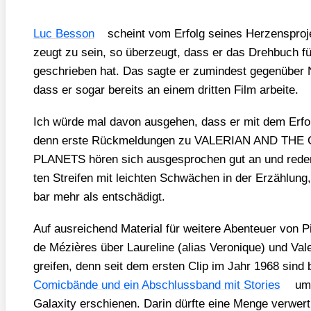
Luc Bes­son
scheint vom Erfolg sei­nes Her­zens­pro­j
zeugt zu sein, so über­zeugt, dass er das Dreh­buch für
geschrie­ben hat. Das sag­te er zumin­dest gegen­über Ne
dass er sogar bereits an einem drit­ten Film arbei­te.
Ich wür­de mal davon aus­ge­hen, dass er mit dem Erfolg
denn ers­te Rück­mel­dun­gen zu VALERIAN AND T
PLANETS hören sich aus­ge­spro­chen gut an und reden
ten Strei­fen mit leich­ten Schwä­chen in der Erzäh­lung
bar mehr als ent­schä­digt.
Auf aus­rei­chend Mate­ri­al für wei­te­re Aben­teu­er von
de Méziè­res über Lau­re­li­ne (ali­as Vero­ni­que) und Va
grei­fen, denn seit dem ers­ten Clip im Jahr 1968 sind
Comic­bän­de und ein Abschluss­band mit Sto­ries
um 
Gala­xi­ty erschie­nen. Dar­in dürf­te eine Men­ge ver­wert