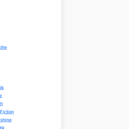
ophe
n
ik
e
ch
Fiction
ishing
tik