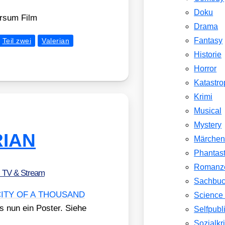
Doku
r­sum Film
Drama
Fantasy
Teil zwei
Valerian
Historie
Horror
Katastr
Krimi
Musical
Mystery
RIAN
Märche
Phantast
Romanz
, TV & Stream
Sachbu
CITY OF A THOUSAND
Science 
s nun ein Pos­ter. Sie­he
Selfpubl
Sozialkri