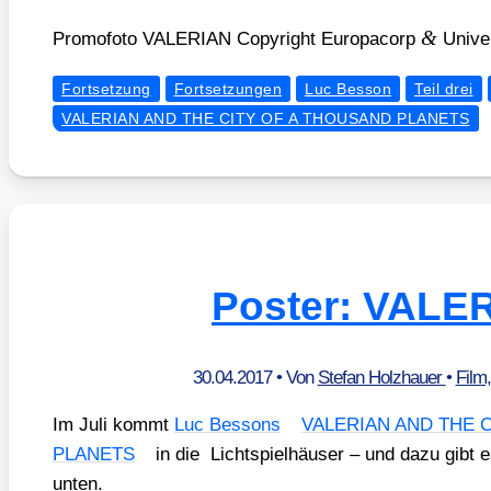
&
Pro­mo­fo­to VALERIAN Copy­right Euro­pa­corp
Uni­ve
Fortsetzung
Fortsetzungen
Luc Besson
Teil drei
VALERIAN AND THE CITY OF A THOUSAND PLANETS
Poster: VALE
30.04.2017
• Von
Stefan Holzhauer
•
Film
Im Juli kommt
Luc Bes­sons
VALERIAN AND THE 
PLANETS
in die Licht­spiel­häu­ser – und dazu gibt e
unten.