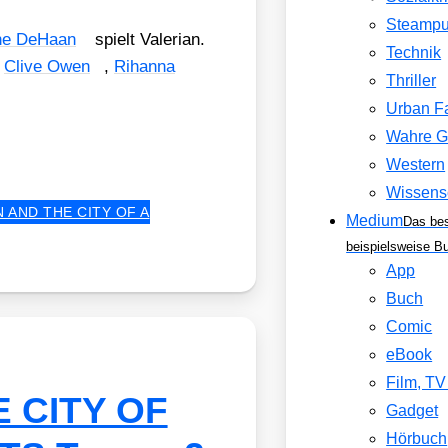
Steamp
e DeHa­an
spielt Vale­ri­an.
Technik
,
Cli­ve Owen
,
Rihan­na
Thriller
Urban F
Wahre G
Western
Wissens
 AND THE CITY OF A
Medium
Das be
beispielsweise B
App
Buch
Comic
eBook
Film, T
 CITY OF
Gadget
Hörbuch