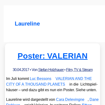
Laureline
Poster: VALERIAN
30.04.2017
• Von
Stefan Holzhauer
•
Film, TV & Stream
Im Juli kommt
Luc Bes­sons
VALERIAN AND THE
CITY OF A THOUSAND PLANETS
in die Licht­spiel­
häu­ser – und dazu gibt es nun ein Pos­ter. Sie­he unten.
Lau­re­li­ne wird dar­ge­stellt von
Cara Dele­ving­ne
,
Dane