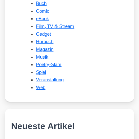
Buch
Comic
eBook
&
Film, TV
Stream
Gadget
Hörbuch
Magazin
Musik
Poetry-Slam
Spiel
Veranstaltung
Web
Neueste Artikel