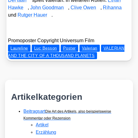
DeHa­an
spielt Vale­ri­an. In wei­te­ren Rol­len:
Ethan
Haw­ke
,
John Good­man
,
Cli­ve Owen
,
Rihan­na
und
Rut­ger Hau­er
.
Pro­mo­pos­ter Copy­right Uni­ver­sum Film
Laureline
Luc Besson
Poster
Valerian
VALERIAN
AND THE CITY OF A THOUSAND PLANETS
Artikelkategorien
Beitragsart
Die Art des Artikels, also beispielsweise
Kommentar oder Rezension
Artikel
Erzählung