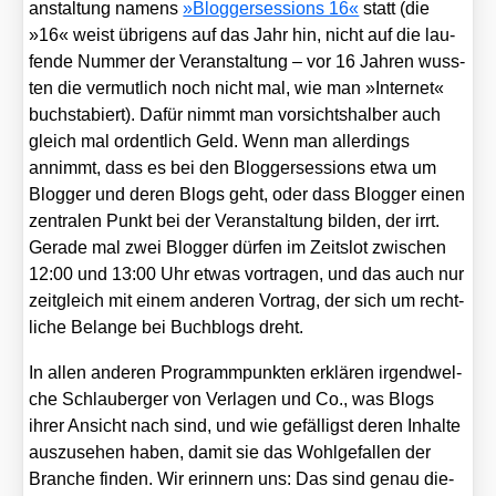
an­stal­tung namens
»Blog­ger­ses­si­ons 16«
statt (die
»16« weist übri­gens auf das Jahr hin, nicht auf die lau­
fen­de Num­mer der Ver­an­stal­tung – vor 16 Jah­ren wuss­
ten die ver­mut­lich noch nicht mal, wie man »Inter­net«
buch­sta­biert). Dafür nimmt man vor­sichts­hal­ber auch
gleich mal ordent­lich Geld. Wenn man aller­dings
annimmt, dass es bei den Blog­ger­ses­si­ons etwa um
Blog­ger und deren Blogs geht, oder dass Blog­ger einen
zen­tra­len Punkt bei der Ver­an­stal­tung bil­den, der irrt.
Gera­de mal zwei Blog­ger dür­fen im Zeit­slot zwi­schen
12:00 und 13:00 Uhr etwas vor­tra­gen, und das auch nur
zeit­gleich mit einem ande­ren Vor­trag, der sich um recht­
li­che Belan­ge bei Buch­blogs dreht.
In allen ande­ren Pro­gramm­punk­ten erklä­ren irgend­wel­
che Schlau­ber­ger von Ver­la­gen und Co., was Blogs
ihrer Ansicht nach sind, und wie gefäl­ligst deren Inhal­te
aus­zu­se­hen haben, damit sie das Wohl­ge­fal­len der
Bran­che fin­den. Wir erin­nern uns: Das sind genau die­