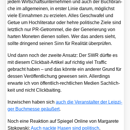
jedem Wirt­schafts­un­ter­neh­men und auch der Buch­bran­
che im all­ge­mei­nen, in ers­ter Linie dar­um, mög­lichst
vie­le Ein­nah­men zu erzie­len. Alles Geschwa­fel und
Getue um Hoch­li­te­ra­tur oder heh­re poli­ti­sche Zie­le sind
letzt­lich nur PR-Getrom­mel, die der Gene­rie­rung von
har­ten Mone­ten die­nen sol­len. Wer das anders sieht,
soll­te drin­gend sei­nen Sinn für Rea­li­tät über­prü­fen.
Und dann noch der zwei­te Ansatz: Der SWR dürf­te es
mit die­sem Click­bait-Arti­kel auf rich­tig viel Traf­fic
gebracht haben – und das könn­te ein ande­rer Grund für
des­sen Ver­öf­fent­li­chung gewe­sen sein. Aller­dings
erwar­te ich von öffent­lich-recht­li­chen Medi­en Sach­lich­
keit und nicht Click­bai­ting.
Inzwi­schen haben sich
auch die Ver­an­stal­ter der Leip­zi­
ger Buch­mes­se geäu­ßert
.
Noch eine Reak­ti­on auf Spie­gel Online von Mar­ga­re­te
Sto­kow­ski:
Auch nack­te Hasen sind poli­tisch
.