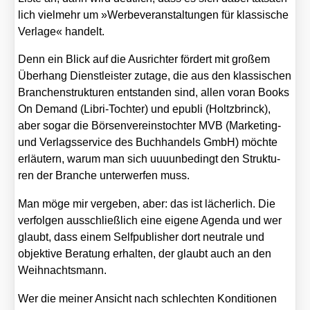
lich viel­mehr um »Wer­be­ver­an­stal­tun­gen für klas­si­sche
Ver­la­ge« han­delt.
Denn ein Blick auf die Aus­rich­ter för­dert mit gro­ßem
Über­hang Dienst­leis­ter zuta­ge, die aus den klas­si­schen
Bran­chen­struk­tu­ren ent­stan­den sind, allen vor­an Books
On Demand (Libri-Toch­ter) und epu­b­li (Holtz­brinck),
aber sogar die Bör­sen­ver­eins­toch­ter MVB (Mar­ke­ting-
und Ver­lags­ser­vice des Buch­han­dels GmbH) möch­te
erläu­tern, war­um man sich uuuun­be­dingt den Struk­tu­
ren der Bran­che unter­wer­fen muss.
Man möge mir ver­ge­ben, aber: das ist lächer­lich. Die
ver­fol­gen aus­schließ­lich eine eige­ne Agen­da und wer
glaubt, dass einem Self­pu­blisher dort neu­tra­le und
objek­ti­ve Bera­tung erhal­ten, der glaubt auch an den
Weih­nachts­mann.
Wer die mei­ner Ansicht nach schlech­ten Kon­di­tio­nen