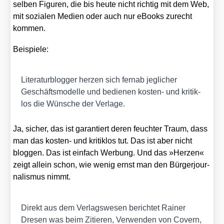
sel­ben Figu­ren, die bis heu­te nicht rich­tig mit dem Web,
mit sozia­len Medi­en oder auch nur eBooks zurecht
kom­men.
Bei­spie­le:
Lite­ra­tur­blog­ger her­zen sich fern­ab jeg­li­cher
Geschäfts­mo­del­le und bedie­nen kos­ten- und kri­tik­
los die Wün­sche der Ver­la­ge.
Ja, sicher, das ist garan­tiert deren feuch­ter Traum, dass
man das kos­ten- und kri­tik­los tut. Das ist aber nicht
blog­gen. Das ist ein­fach Wer­bung. Und das »Her­zen«
zeigt allein schon, wie wenig ernst man den Bür­ger­jour­
na­lis­mus nimmt.
Direkt aus dem Ver­lags­we­sen berich­tet Rai­ner
Dre­sen was beim Zitie­ren, Ver­wen­den von Covern,