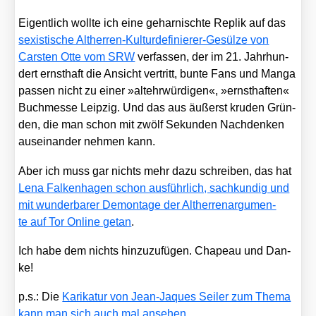
Eigent­lich woll­te ich eine gehar­nisch­te Replik auf das
sexis­ti­sche Alt­her­ren-Kul­tur­de­fi­nie­rer-Gesül­ze von
Cars­ten Otte vom SRW
ver­fas­sen, der im 21. Jahr­hun­
dert ernst­haft die Ansicht ver­tritt, bun­te Fans und Man­ga
pas­sen nicht zu einer »alt­ehr­wür­di­gen«, »ernst­haf­ten«
Buch­mes­se Leip­zig. Und das aus äußerst kru­den Grün­
den, die man schon mit zwölf Sekun­den Nach­den­ken
aus­ein­an­der neh­men kann.
Aber ich muss gar nichts mehr dazu schrei­ben, das hat
Lena Fal­ken­ha­gen schon aus­führ­lich, sach­kun­dig und
mit wun­der­ba­rer Demon­ta­ge der Alt­her­ren­ar­gu­men­
te auf Tor Online getan
.
Ich habe dem nichts hin­zu­zu­fü­gen. Cha­peau und Dan­
ke!
p.s.: Die
Kari­ka­tur von Jean-Jaques Sei­ler zum The­ma
kann man sich auch mal anse­hen
.