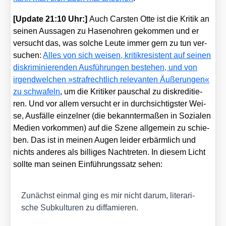
[Update 21:10 Uhr:]
Auch Cars­ten Otte ist die Kri­tik an
sei­nen Aus­sa­gen zu Hasen­oh­ren gekom­men und er
ver­sucht das, was sol­che Leu­te immer gern zu tun ver­
su­chen:
Alles von sich wei­sen, kri­tik­re­sis­tent auf sei­nen
dis­kri­mi­nie­ren­den Aus­füh­run­gen bestehen, und von
irgend­wel­chen »straf­recht­lich rele­van­ten Äuße­run­gen«
zu schwa­feln
, um die Kri­ti­ker pau­schal zu dis­kre­di­tie­
ren. Und vor allem ver­sucht er in durch­sich­tigs­ter Wei­
se, Aus­fäl­le ein­zel­ner (die bekann­ter­ma­ßen in Sozia­len
Medi­en vor­kom­men) auf die Sze­ne all­ge­mein zu schie­
ben. Das ist in mei­nen Augen lei­der erbärm­lich und
nichts ande­res als bil­li­ges Nach­tre­ten. In die­sem Licht
soll­te man sei­nen Ein­füh­rungs­satz sehen:
Zunächst ein­mal ging es mir nicht dar­um, lite­ra­ri­
sche Sub­kul­tu­ren zu dif­fa­mie­ren.