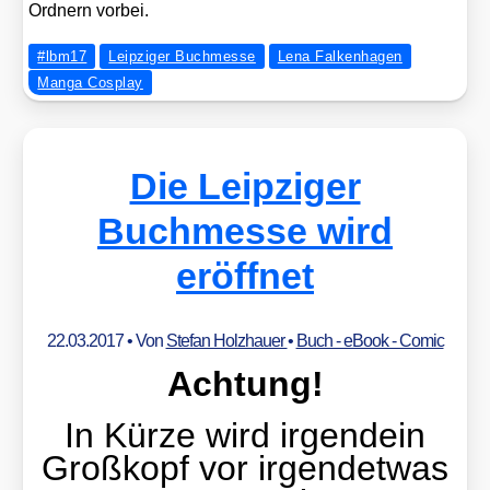
Ord­nern vor­bei.
#lbm17
Leipziger Buchmesse
Lena Falkenhagen
Manga Cosplay
Die Leipziger
Buchmesse wird
eröffnet
22.03.2017
• Von
Stefan Holzhauer
•
Buch - eBook - Comic
Ach­tung!
In Kür­ze wird irgend­ein
Groß­kopf vor irgend­et­was