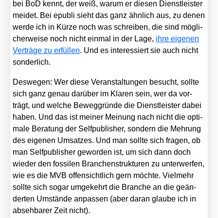
bei BoD kennt, der weiß, war­um er die­sen Dienst­leis­ter
mei­det. Bei epu­b­li sieht das ganz ähn­lich aus, zu denen
wer­de ich in Kür­ze noch was schrei­ben, die sind mög­li­
cher­wei­se noch nicht ein­mal in der Lage,
ihre eige­nen
Ver­trä­ge zu erfül­len
. Und es inter­es­siert sie auch nicht
son­der­lich.
Des­we­gen: Wer die­se Ver­an­stal­tun­gen besucht, soll­te
sich ganz genau dar­über im Kla­ren sein, wer da vor­
trägt, und wel­che Beweg­grün­de die Dienst­leis­ter dabei
haben. Und das ist mei­ner Mei­nung nach nicht die opti­
ma­le Bera­tung der Self­pu­blisher, son­dern die Meh­rung
des eige­nen Umsat­zes. Und man soll­te sich fra­gen, ob
man Self­pu­blisher gewor­den ist, um sich dann doch
wie­der den fos­si­len Bran­chen­struk­tu­ren zu unter­wer­fen,
wie es die MVB offen­sicht­lich gern möch­te. Viel­mehr
soll­te sich sogar umge­kehrt die Bran­che an die geän­
der­ten Umstän­de anpas­sen (aber dar­an glau­be ich in
abseh­ba­rer Zeit nicht).