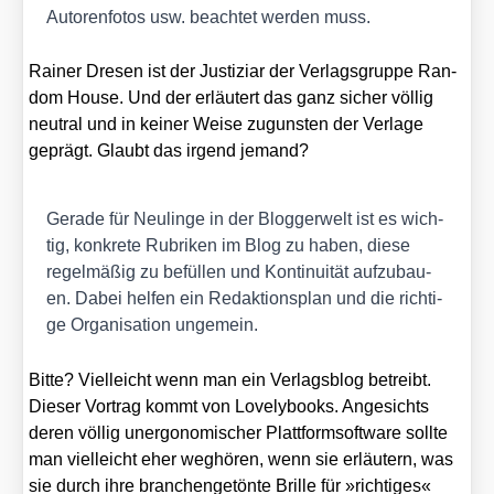
Autoren­fo­tos usw. beach­tet wer­den muss.
Rai­ner Dre­sen ist der Jus­ti­zi­ar der Ver­lags­grup­pe Ran­
dom House. Und der erläu­tert das ganz sicher völ­lig
neu­tral und in kei­ner Wei­se zuguns­ten der Ver­la­ge
geprägt. Glaubt das irgend jemand?
Gera­de für Neu­lin­ge in der Blog­ger­welt ist es wich­
tig, kon­kre­te Rubri­ken im Blog zu haben, die­se
regel­mä­ßig zu befül­len und Kon­ti­nui­tät auf­zu­bau­
en. Dabei hel­fen ein Redak­ti­ons­plan und die rich­ti­
ge Orga­ni­sa­ti­on unge­mein.
Bit­te? Viel­leicht wenn man ein Ver­lags­blog betreibt.
Die­ser Vor­trag kommt von Love­ly­books. Ange­sichts
deren völ­lig uner­go­no­mi­scher Platt­form­soft­ware soll­te
man viel­leicht eher weg­hö­ren, wenn sie erläu­tern, was
sie durch ihre bran­chen­ge­tön­te Bril­le für »rich­ti­ges«