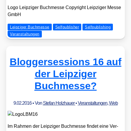
Logo Leip­zi­ger Buch­mes­se Copy­right Leip­zi­ger Mes­se
GmbH
Leipziger Buchmesse
Selfpublisher
Selfpublishing
Veranstaltungen
Bloggersessions 16 auf
der Leipziger
Buchmesse?
9.02.2016
• Von
Stefan Holzhauer
•
Veranstaltungen
,
Web
Im Rah­men der Leip­zi­ger Buch­mes­se fin­det eine Ver­