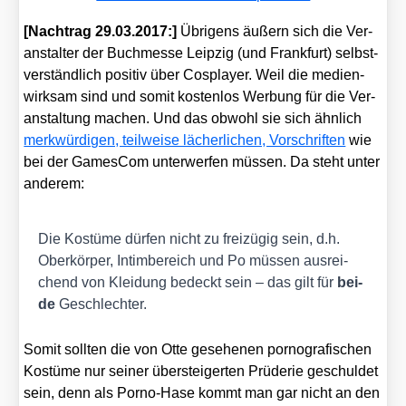
[Nach­trag 29.03.2017:]
Übri­gens äußern sich die Ver­
an­stal­ter der Buch­mes­se Leip­zig (und Frank­furt) selbst­
ver­ständ­lich posi­tiv über Cos­play­er. Weil die medi­en­
wirk­sam sind und somit kos­ten­los Wer­bung für die Ver­
an­stal­tung machen. Und das obwohl sie sich ähn­lich
merk­wür­di­gen, teil­wei­se lächer­li­chen, Vor­schrif­ten
wie
bei der Games­Com unter­wer­fen müs­sen. Da steht unter
ande­rem:
Die Kos­tü­me dür­fen nicht zu frei­zü­gig sein, d.h.
Ober­kör­per, Intim­be­reich und Po müs­sen aus­rei­
chend von Klei­dung bedeckt sein – das gilt für
bei­
de
Geschlech­ter.
Somit soll­ten die von Otte gese­he­nen por­no­gra­fi­schen
Kos­tü­me nur sei­ner über­stei­ger­ten Prü­de­rie geschul­det
sein, denn als Por­no-Hase kommt man gar nicht an den