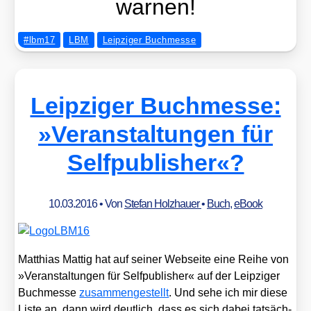
war­nen!
#lbm17
LBM
Leipziger Buchmesse
Leipziger Buchmesse:
»Veranstaltungen für
Selfpublisher«?
10.03.2016
• Von
Stefan Holzhauer
•
Buch
,
eBook
Mat­thi­as Mat­tig hat auf sei­ner Web­sei­te eine Rei­he von
»Ver­an­stal­tun­gen für Self­pu­blisher« auf der Leip­zi­ger
Buch­mes­se
zusam­men­ge­stellt
. Und sehe ich mir die­se
Lis­te an, dann wird deut­lich, dass es sich dabei tat­säch­