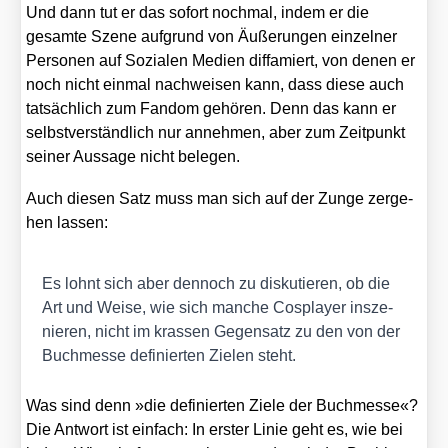
Und dann tut er das sofort noch­mal, indem er die
gesam­te Sze­ne auf­grund von Äuße­run­gen ein­zel­ner
Per­so­nen auf Sozia­len Medi­en dif­fa­miert, von denen er
noch nicht ein­mal nach­wei­sen kann, dass die­se auch
tat­säch­lich zum Fan­dom gehö­ren. Denn das kann er
selbst­ver­ständ­lich nur anneh­men, aber zum Zeit­punkt
sei­ner Aus­sa­ge nicht bele­gen.
Auch die­sen Satz muss man sich auf der Zun­ge zer­ge­
hen las­sen:
Es lohnt sich aber den­noch zu dis­ku­tie­ren, ob die
Art und Wei­se, wie sich man­che Cos­play­er insze­
nie­ren, nicht im kras­sen Gegen­satz zu den von der
Buch­mes­se defi­nier­ten Zie­len steht.
Was sind denn »die defi­nier­ten Zie­le der Buch­mes­se«?
Die Ant­wort ist ein­fach: In ers­ter Linie geht es, wie bei