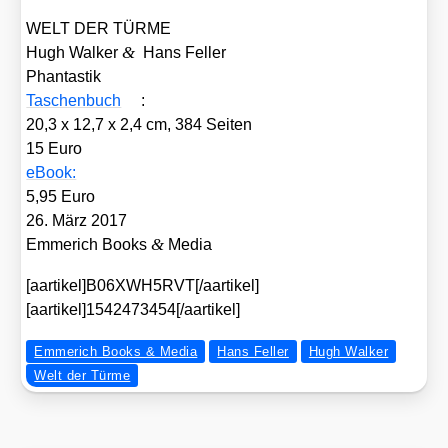
WELT DER TÜRME
&
Hugh Wal­ker
Hans Fel­ler
Phan­tas­tik
Taschen­buch
:
20,3 x 12,7 x 2,4 cm, 384 Sei­ten
15 Euro
eBook:
5,95 Euro
26. März 2017
&
Emme­rich Books
Media
[aartikel]B06XWH5RVT[/aartikel]
[aartikel]1542473454[/aartikel]
Emmerich Books & Media
Hans Feller
Hugh Walker
Welt der Türme