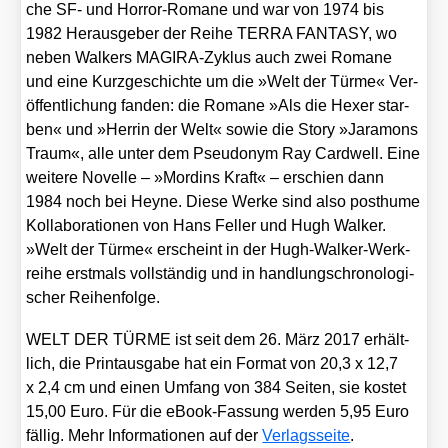
che SF- und Hor­ror-Roma­ne und war von 1974 bis
1982 Her­aus­ge­ber der Rei­he TERRA FANTASY, wo
neben Wal­kers MAGI­RA-Zyklus auch zwei Roma­ne
und eine Kurz­ge­schich­te um die »Welt der Tür­me« Ver­
öf­fent­li­chung fan­den: die Roma­ne »Als die Hexer star­
ben« und »Her­rin der Welt« sowie die Sto­ry »Jara­mons
Traum«, alle unter dem Pseud­onym Ray Card­well. Eine
wei­te­re Novel­le – »Mord­ins Kraft« – erschien dann
1984 noch bei Hey­ne. Die­se Wer­ke sind also post­hu­me
Kol­la­bo­ra­tio­nen von Hans Fel­ler und Hugh Wal­ker.
»Welt der Tür­me« erscheint in der Hugh-Wal­ker-Werk­
rei­he erst­mals voll­stän­dig und in hand­lungs­chro­no­lo­gi­
scher Rei­hen­fol­ge.
WELT DER TÜRME ist seit dem 26. März 2017 erhält­
lich, die Print­aus­ga­be hat ein For­mat von 20,3 x 12,7
x 2,4 cm und einen Umfang von 384 Sei­ten, sie kos­tet
15,00 Euro. Für die eBook-Fas­sung wer­den 5,95 Euro
fäl­lig. Mehr Infor­ma­tio­nen auf der
Ver­lags­sei­te
.