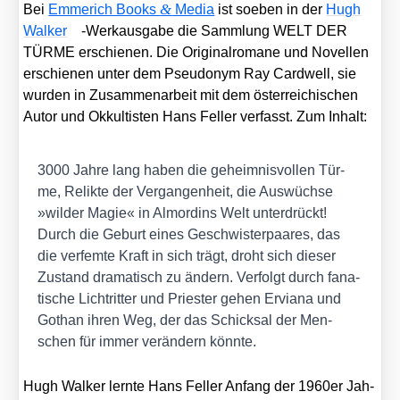
&
Bei
Emme­rich Books
Media
ist soeben in der
Hugh
Wal­ker
-Werk­aus­ga­be die Samm­lung WELT DER
TÜRME erschie­nen. Die Ori­gi­nal­ro­ma­ne und Novel­len
erschie­nen unter dem Pseud­onym Ray Card­well, sie
wur­den in Zusam­men­ar­beit mit dem öster­rei­chi­schen
Autor und Okkul­tis­ten Hans Fel­ler ver­fasst. Zum Inhalt:
3000 Jah­re lang haben die geheim­nis­vol­len Tür­
me, Relik­te der Ver­gan­gen­heit, die Aus­wüch­se
»wil­der Magie« in Almord­ins Welt unter­drückt!
Durch die Geburt eines Geschwis­ter­paa­res, das
die ver­fem­te Kraft in sich trägt, droht sich die­ser
Zustand dra­ma­tisch zu ändern. Ver­folgt durch fana­
ti­sche Lich­trit­ter und Pries­ter gehen Ervi­a­na und
Gothan ihren Weg, der das Schick­sal der Men­
schen für immer ver­än­dern könn­te.
Hugh Wal­ker lern­te Hans Fel­ler Anfang der 1960er Jah­