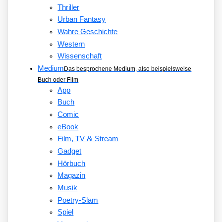
Thriller
Urban Fantasy
Wahre Geschichte
Western
Wissenschaft
Medium
Das besprochene Medium, also beispielsweise
Buch oder Film
App
Buch
Comic
eBook
&
Film, TV
Stream
Gadget
Hörbuch
Magazin
Musik
Poetry-Slam
Spiel