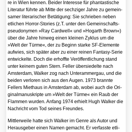
re in Wien ken­nen. Bei­der Inter­es­se für phan­tas­ti­sche
Lite­ra­tur führ­te ab Mit­te der sech­zi­ger Jah­re zu gemein­
sa­mer lite­ra­ri­scher Betä­ti­gung: Sie schrie­ben neben
etli­chen Hor­ror-Sto­ries (z.T. unter den Gemein­schafts­
pseud­ony­men »Ray Card­well« und »Hogarth Brown«)
über die Jah­re hin­weg einen klei­nen Zyklus um die
»Welt der Tür­me«, der zu Beginn star­ke SF-Ele­men­te
auf­wies, sich spä­ter aber zu einer rei­nen Fan­ta­sy-Serie
ent­wi­ckel­te. Doch die erhoff­te Ver­öf­fent­li­chung stand
unter kei­nem guten Stern. Fel­ler über­sie­del­te nach
Ams­ter­dam, Wal­ker zog nach Unter­am­mer­gau, und die
bei­den ver­lo­ren sich aus den Augen. 1973 brann­te
Fellers Miet­haus in Ams­ter­dam ab, wobei auch die Ori­
gi­nal­ma­nu­skrip­te um »Welt der Tür­me« ein Raub der
Flam­men wur­den. Anfang 1974 erhielt Hugh Wal­ker die
Nach­richt vom Tod sei­nes Freun­des.
Mitt­ler­wei­le hat­te sich Wal­ker im Gen­re als Autor und
Her­aus­ge­ber einen Namen gemacht. Er ver­fass­te etli­