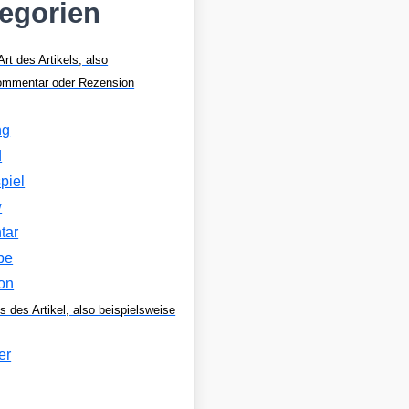
tegorien
Art des Artikels, also
Kommentar oder Rezension
ng
d
piel
w
tar
be
on
s des Artikel, also beispielsweise
er