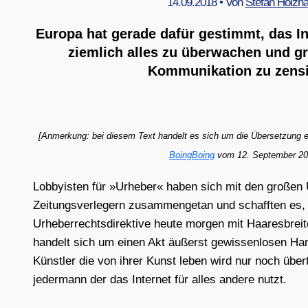
14.09.2018
• Von
Stefan Holzh
Europa hat gerade dafür gestimmt, das Int
ziemlich alles zu überwachen und gr
Kommunikation zu zensi
[Anmer­kung: bei die­sem Text han­delt es sich um die Über­set­zung e
Boing­Bo­ing
vom 12. Sep­tem­ber 20
Lob­by­is­ten für »Urhe­ber« haben sich mit den gro­ßen 
Zei­tungs­ver­le­gern zusam­men­ge­tan und schaff­ten es
Urhe­ber­rechts­di­rek­ti­ve heu­te mor­gen mit Haa­res­brei
han­delt sich um einen Akt äußerst gewis­sen­lo­sen Han
Künst­ler die von ihrer Kunst leben wird nur noch über­
jeder­mann der das Inter­net für alles ande­re nutzt.