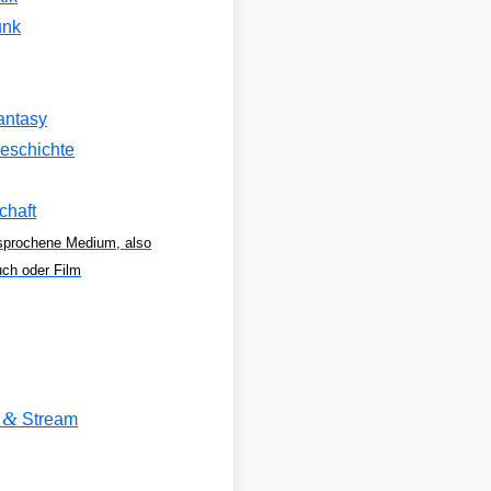
unk
antasy
eschichte
chaft
sprochene Medium, also
uch oder Film
&
V
Stream