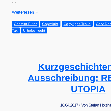
…
Cory
Wei­ter­le­sen »
Doc­
Content Filter
Copyright
Copyright-Trolle
Cory Do
to­
Tax
Urheberrecht
row
zur
EU-
Abstim­
mung
Kurzgeschichte
in
Sachen
Ausschreibung: R
Urhe­
ber­
UTOPIA
recht
18.04.2017
• Von
Stefan Holzh