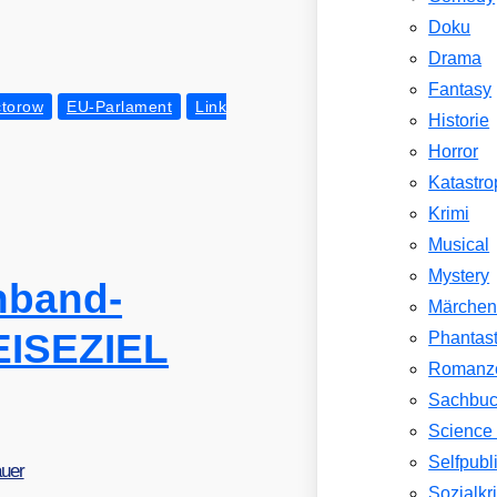
Doku
Drama
Fantasy
ctorow
EU-Parlament
Link
Historie
Horror
Katastr
Krimi
Musical
Mystery
nband-
Märche
EISEZIEL
Phantast
Romanz
Sachbu
Science 
Selfpubl
auer
Sozialkri