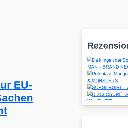
Rezensio
ur EU-
Sachen
ht