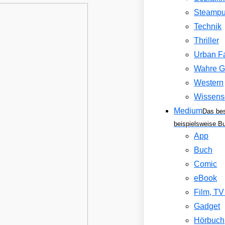
Steamp
Technik
Thriller
Urban F
Wahre G
Western
Wissens
Medium
Das be
beispielsweise B
App
Buch
Comic
eBook
Film, T
Gadget
Hörbuch