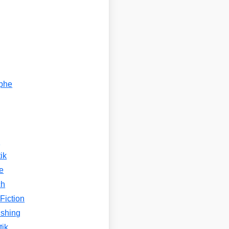
ophe
n
ik
e
ch
Fiction
ishing
tik