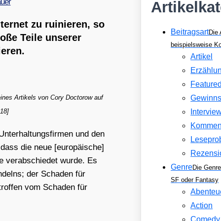
auer
Artikelka
ernet zu ruinieren, so
Beitragsart
Die 
oße Teile unserer
beispielsweise 
eren.
Artikel
Erzählu
Feature
ines Arti­kels von Cory Doc­to­row auf
Gewinns
18]
Intervie
Kommen
Unter­hal­tungs­fir­men und den
Lesepro
, dass die neue [euro­päi­sche]
Rezensi
­te ver­ab­schie­det wur­de. Es
Genre
Die Genre
­delns; der Scha­den für
SF oder Fantasy
trof­fen vom Scha­den für
Abenteu
Action
Comedy