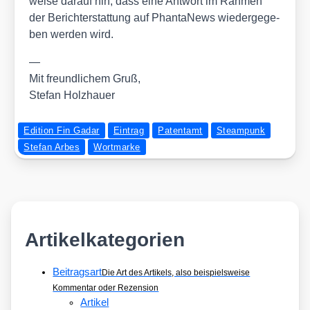
wei­se dar­auf hin, dass eine Ant­wort im Rah­men
der Bericht­erstat­tung auf Phan­ta­News wie­der­ge­ge­
ben wer­den wird.
—
Mit freund­li­chem Gruß,
Ste­fan Holz­hau­er
Edition Fin Gadar
Eintrag
Patentamt
Steampunk
Stefan Arbes
Wortmarke
Artikelkategorien
Beitragsart
Die Art des Artikels, also beispielsweise
Kommentar oder Rezension
Artikel