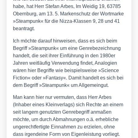
habe, hat Herr Ste­fan Arbes, Im Wei­dig 19, 63785
Obern­burg, am 13. 5. Mar­ken­schutz der Wort­mar­ke
»Steam­punk« für die Niz­za-Klas­sen 9, 28 und 41
bean­tragt.
Ich möch­te dar­auf hin­wei­sen, dass es sich beim
Begriff »Steam­punk« um eine Gen­re­bezeich­nung
han­delt, die seit ihrer Ein­füh­rung in den 1980er
Jah­ren weit­läu­fig Ver­wen­dung fin­det, Ana­lo­gien
wären hier Begrif­fe wie bei­spiels­wei­se »Sci­ence
Fic­tion« oder »Fan­ta­sy«. Damit han­delt es sich bei
dem Begriff »Steam­punk« um All­ge­mein­gut.
Man kann hier nur ver­mu­ten, dass Herr Arbes
(Inha­ber eines Klein­ver­lags) sich Rech­te an einem
seit lan­gem genutz­ten Gen­re­be­griff anma­ßen
möch­te, um durch Abmah­nun­gen o.ä. erheb­li­che
unge­recht­fer­tig­te Ein­nah­men zu erzie­len, ohne
dass irgend­ei­ne Form von Eigen­leis­tung vor­liegt.