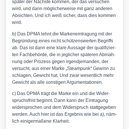
spä­ter der Nächs­te kom­men, der das ver­su­chen
wird, und dann mög­li­cher­wei­se mit ganz ande­ren
Absich­ten. Und ich weiß sicher, dass dies kom­men
wird.
b) Das DPMA lehnt die Mar­ken­ein­tra­gung mit der
Begrün­dung eines nicht schüt­zens­wer­ten Begriffs
ab. Das ist dann eine kla­re Aus­sa­ge der qua­li­fi­zier­
ten Fach­be­hör­de, die in jeg­li­cher spä­te­ren Abmah­
nung oder Pro­zess gegen irgend­je­man­den, der
ver­sucht, aus einer Mar­ke „Steam­punk“ Gewinn zu
schla­gen, Gewicht hat. Und zwar wesent­lich mehr
Gewicht als alle sons­ti­gen Argu­men­ta­tio­nen.
c) Das DPMA trägt die Mar­ke ein und die Wider­
spruchs­frist beginnt. Dann kann der Ein­tra­gung
wider­spro­chen und dem Wider­spruch statt­ge­ge­ben
wer­den. Auch hier ist das Ergeb­nis wie bei a), näm­
lich eini­ger­ma­ßene Klar­heit.