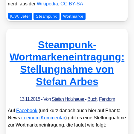
nerd, aus der
Wiki­pe­dia
,
CC BY-SA
K.W. Jeter
Steampunk
Wortmarke
Steampunk-
Wortmarkeneintragung:
Stellungnahme von
Stefan Arbes
13.11.2015
• Von
Stefan Holzhauer
•
Buch
,
Fandom
Auf
Face­book
(und kurz danach auch hier auf Phan­ta­
News
in einem Kom­men­tar
) gibt es eine Stel­lung­nah­me
zur Wort­mar­ken­ein­tra­gung, die lau­tet wie folgt: