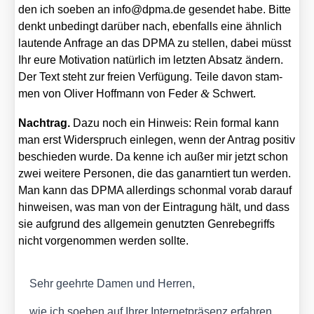
den ich soeben an info@dpma.de gesen­det habe. Bit­te
denkt unbe­dingt dar­über nach, eben­falls eine ähn­lich
lau­ten­de Anfra­ge an das DPMA zu stel­len, dabei müsst
Ihr eure Moti­va­ti­on natür­lich im letz­ten Absatz ändern.
Der Text steht zur frei­en Ver­fü­gung. Tei­le davon stam­
&
men von Oli­ver Hoff­mann von Feder
Schwert.
Nach­trag.
Dazu noch ein Hin­weis: Rein for­mal kann
man erst Wider­spruch ein­le­gen, wenn der Antrag posi­tiv
beschie­den wur­de. Da ken­ne ich außer mir jetzt schon
zwei wei­te­re Per­so­nen, die das ganarn­tiert tun wer­den.
Man kann das DPMA aller­dings schon­mal vor­ab dar­auf
hin­wei­sen, was man von der Ein­tra­gung hält, und dass
sie auf­grund des all­ge­mein genutz­ten Gen­re­be­griffs
nicht vor­ge­nom­men wer­den soll­te.
Sehr geehr­te Damen und Her­ren,
wie ich soeben auf Ihrer Inter­net­prä­senz erfah­ren