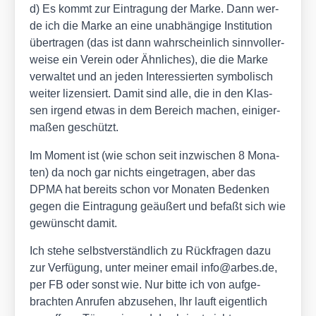
d) Es kommt zur Ein­tra­gung der Mar­ke. Dann wer­
de ich die Mar­ke an eine unab­hän­gi­ge Insti­tu­ti­on
über­tra­gen (das ist dann wahr­schein­lich sinn­vol­ler­
wei­se ein Ver­ein oder Ähn­li­ches), die die Mar­ke
ver­wal­tet und an jeden Inter­es­sier­ten sym­bo­lisch
wei­ter lizen­siert. Damit sind alle, die in den Klas­
sen irgend etwas in dem Bereich machen, eini­ger­
ma­ßen geschützt.
Im Moment ist (wie schon seit inzwi­schen 8 Mona­
ten) da noch gar nichts ein­ge­tra­gen, aber das
DPMA hat bereits schon vor Mona­ten Beden­ken
gegen die Ein­tra­gung geäu­ßert und befaßt sich wie
gewünscht damit.
Ich ste­he selbst­ver­ständ­lich zu Rück­fra­gen dazu
zur Ver­fü­gung, unter mei­ner email info@arbes.de,
per FB oder sonst wie. Nur bit­te ich von auf­ge­
brach­ten Anru­fen abzu­se­hen, Ihr lauft eigent­lich