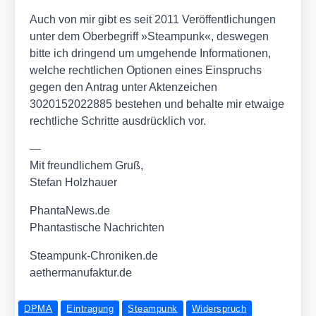
Auch von mir gibt es seit 2011 Ver­öf­fent­li­chun­gen
unter dem Ober­be­griff »Steam­punk«, des­we­gen
bit­te ich drin­gend um umge­hen­de Infor­ma­tio­nen,
wel­che recht­li­chen Optio­nen eines Ein­spruchs
gegen den Antrag unter Akten­zei­chen
3020152022885 bestehen und behal­te mir etwa­ige
recht­li­che Schrit­te aus­drück­lich vor.
—
Mit freund­li­chem Gruß,
Ste­fan Holz­hau­er
Phan​ta​News​.de
Phan­tas­ti­sche Nach­rich­ten
Steam​punk​-Chro​ni​ken​.de
aether​ma​nu​fak​tur​.de
DPMA
Eintragung
Steampunk
Widerspruch