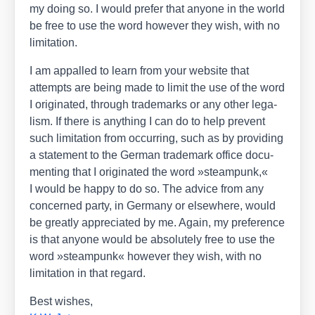
my doing so. I would pre­fer that anyo­ne in the world
be free to use the word howe­ver they wish, with no
limi­ta­ti­on.
I am appal­led to learn from your web­site that
attempts are being made to limit the use of the word
I ori­gi­na­ted, through trade­marks or any other lega­
lism. If the­re is any­thing I can do to help pre­vent
such limi­ta­ti­on from occur­ring, such as by pro­vi­ding
a state­ment to the Ger­man trade­mark office docu­
men­ting that I ori­gi­na­ted the word »steam­punk,«
I would be hap­py to do so. The advice from any
con­cer­ned par­ty, in Ger­ma­ny or else­whe­re, would
be great­ly app­re­cia­ted by me. Again, my pre­fe­rence
is that anyo­ne would be abso­lut­e­ly free to use the
word »steam­punk« howe­ver they wish, with no
limi­ta­ti­on in that regard.
Best wis­hes,