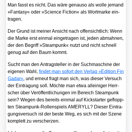
Man fasst es nicht. Das wäre genau­so als wol­le jemand
»Fan­ta­sy« oder »Sci­ence Fic­tion« als Wort­mar­ke ein­
tra­gen.
Der Grund ist mei­ner Ansicht nach offen­sicht­lich: Wenn
die Mar­ke erst ein­mal ein­ge­tra­gen ist, jeden abmah­nen,
der den Begriff »Steam­punk« nutzt und nicht schnell
genug auf den Baum kommt.
Sucht man den Antrag­stel­ler in der Such­ma­schi­ne der
eige­nen Wahl,
fin­det man sofort den Ver­lag »Edi­ti­on Fin
Gadar«
, und erneut fragt man sich, was die­ser Ver­such
der Ein­tra­gung soll. Möch­te man etwa allei­ni­ger Herr­
scher über Ver­öf­fent­li­chun­gen im Bereich Steam­punk
sein? Wegen des bereits ein­mal auf Kick­star­ter geflopp­
ten Steam­punk-Rol­len­spiels AMERYLL? Die­ser Ein­tra­
gungs­ver­such ist der bes­te Weg, es sich mit der Sze­ne
kom­plett zu ver­scher­zen.