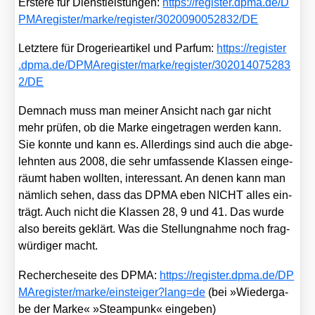
Ers­te­re für Dienst­leis­tun­gen:
https://​regis​ter​.dpma​.de/​D​
P​M​A​r​e​g​i​s​t​e​r​/​m​a​r​k​e​/​r​e​g​i​s​t​e​r​/​3​0​2​0​0​9​0​0​5​2​8​3​2​/DE
Letz­te­re für Dro­ge­rie­ar­ti­kel und Par­fum:
https://​regis​ter​
.dpma​.de/​D​P​M​A​r​e​g​i​s​t​e​r​/​m​a​r​k​e​/​r​e​g​i​s​t​e​r​/​3​0​2​0​1​4​0​7​5​2​8​3​
2​/DE
Dem­nach muss man mei­ner Ansicht nach gar nicht
mehr prü­fen, ob die Mar­ke ein­ge­tra­gen wer­den kann.
Sie konn­te und kann es. Aller­dings sind auch die abge­
lehn­ten aus 2008, die sehr umfas­sen­de Klas­sen ein­ge­
räumt haben woll­ten, inter­es­sant. An denen kann man
näm­lich sehen, dass das DPMA eben NICHT alles ein­
trägt. Auch nicht die Klas­sen 28, 9 und 41. Das wur­de
also bereits geklärt. Was die Stel­lung­nah­me noch frag­
wür­di­ger macht.
Recher­che­sei­te des DPMA:
https://​regis​ter​.dpma​.de/​D​P​
M​A​r​e​g​i​s​t​e​r​/​m​a​r​k​e​/​e​i​n​s​t​e​i​g​e​r​?​l​a​n​g​=de
(bei »Wie­der­ga­
be der Mar­ke« »Steam­punk« ein­ge­ben)