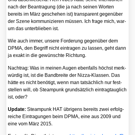
nach der Bean­tra­gung (die ja nach sei­nen Wor­ten
bereits im März gesche­hen ist) trans­pa­rent gegen­über
der Sze­ne kom­mu­ni­zie­ren müs­sen. Ich fra­ge mich, war­
um das unter­blie­ben ist.
Wie auch immer, unse­re For­de­rung gegen­über dem
DPMA, den Begriff nicht ein­tra­gen zu las­sen, geht dann
ja exakt in die gewünsch­te Rich­tung.
Nach­trag: Was in mei­nen Augen eben­falls höchst merk­
wür­dig ist, ist die Band­brei­te der Niz­za-Klas­sen. Das
hät­te es nicht benö­tigt, wenn man tat­säch­lich nur fest­
stel­len will, ob Steam­punk grund­sätz­lich ein­trag­taug­lich
ist, oder?
Update:
Steam­punk HAT übri­gens bereits zwei erfolg­
rei­che Ein­tra­gun­gen beim DPMA, eine aus 2009 und
eine vom März 2015.