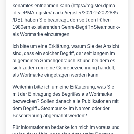
ken­am­tes ent­neh­men kann (https://​regis​ter​.dpma​
.de/​D​P​M​A​r​e​g​i​s​t​e​r​/​m​a​r​k​e​/​r​e​g​i​s​t​e​r​/​3​0​2​0​1​5​2​0​2​2​8​8​5​
/DE), haben Sie bean­tragt, den seit den frü­hen
1980ern exis­tie­ren­den Gen­re-Begriff »Steam­punk«
als Wort­mar­ke ein­zu­tra­gen.
Ich bit­te um eine Erklä­rung, war­um Sie der Ansicht
sind, dass ein sol­cher Begriff, der seit lan­gem im
all­ge­mei­nen Sprach­ge­brauch ist und bei dem es
sich zudem um eine Gen­re­bezeich­nung han­delt,
als Wort­mar­ke ein­ge­tra­gen wer­den kann.
Wei­ter­hin bit­te ich um eine Erläu­te­rung, was Sie
mit der Ein­tra­gung des Begrif­fes als Wort­mar­ke
bezwe­cken? Sol­len danach alle Publi­ka­tio­nen mit
dem Begriff »Steam­punk« im Namen oder der
Beschrei­bung abge­mahnt wer­den?
Für Infor­ma­tio­nen bedan­ke ich mich im vor­aus und