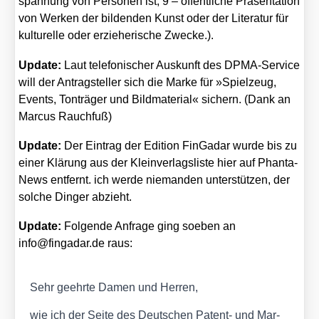
span­nung von Per­so­nen ist; 9 – öffent­li­che Prä­sen­ta­ti­on
von Wer­ken der bil­den­den Kunst oder der Lite­ra­tur für
kul­tu­rel­le oder erzie­he­ri­sche Zwe­cke.).
Update:
Laut tele­fo­ni­scher Aus­kunft des DPMA-Ser­vice
will der Antrag­stel­ler sich die Mar­ke für »Spiel­zeug,
Events, Ton­trä­ger und Bild­ma­te­ri­al« sichern. (Dank an
Mar­cus Rauch­fuß)
Update:
Der Ein­trag der Edi­ti­on Fin­Ga­dar wur­de bis zu
einer Klä­rung aus der Klein­ver­lags­lis­te hier auf Phan­ta­
News ent­fernt. ich wer­de nie­man­den unter­stüt­zen, der
sol­che Din­ger abzieht.
Update:
Fol­gen­de Anfra­ge ging soeben an
info@fingadar.de raus:
Sehr geehr­te Damen und Her­ren,
wie ich der Sei­te des Deut­schen Patent- und Mar­