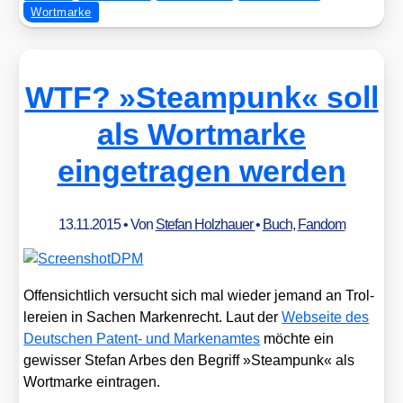
Wortmarke
WTF? »Steampunk« soll
als Wortmarke
eingetragen werden
13.11.2015
• Von
Stefan Holzhauer
•
Buch
,
Fandom
Offen­sicht­lich ver­sucht sich mal wie­der jemand an Trol­
lerei­en in Sachen Mar­ken­recht. Laut der
Web­sei­te des
Deut­schen Patent- und Mar­ken­am­tes
möch­te ein
gewis­ser Ste­fan Arbes den Begriff »Steam­punk« als
Wort­mar­ke ein­tra­gen.