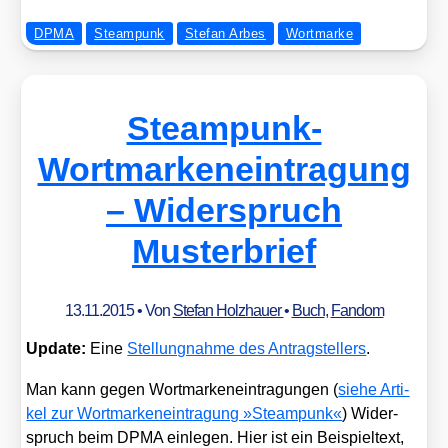
DPMA
Steampunk
Stefan Arbes
Wortmarke
Steampunk-
Wortmarkeneintragung
– Widerspruch
Musterbrief
13.11.2015
• Von
Stefan Holzhauer
•
Buch
,
Fandom
Update:
Eine
Stel­lung­nah­me des Antrag­stel­lers
.
Man kann gegen Wort­mar­ken­ein­tra­gun­gen (
sie­he Arti­
kel zur Wort­mar­ken­ein­tra­gung »Steam­punk«
) Wider­
spruch beim DPMA ein­le­gen. Hier ist ein Bei­spiel­text,