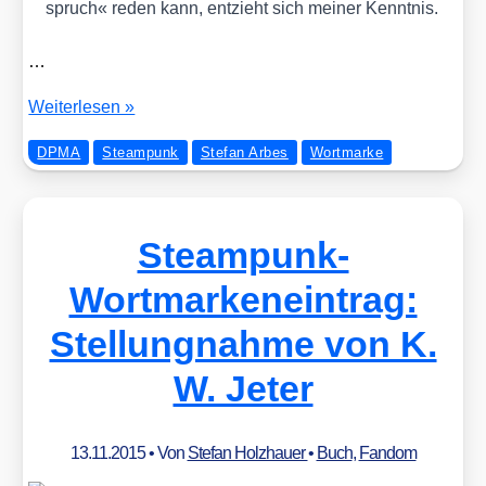
spruch« reden kann, ent­zieht sich mei­ner Kennt­nis.
…
Steam­
Wei­ter­le­sen »
punk
DPMA
Steampunk
Stefan Arbes
Wortmarke
als
Wort­
mar­
ke
Steampunk-
–
zwei­
Wortmarkeneintrag:
te
Stellungnahme von K.
Stel­
lung­
W. Jeter
nah­
me
von
13.11.2015
• Von
Stefan Holzhauer
•
Buch
,
Fandom
Ste­