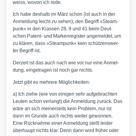
weiss, wovon ich rede.
Ich habe des­halb im März schon (ist auch in der
Anmel­dung leicht zu sehen), den Begriff »Steam­
punk« in den Klas­sen 28, 9 und 41 beim Deut­
schen Patent- und Mar­ken­re­gis­ter ange­mel­det, um
zu klä­ren, dass »Steam­punk« kein schüt­zens­wer­
ter Begriff ist.
Der­zeit ist das auch nach wie vor nur eine Anmel­
dung, ein­ge­tra­gen ist noch gar nichts.
Jetzt gibt es meh­re­re Mög­lich­kei­ten:
a) Ich zie­he (wie von eini­gen sehr auf­ge­brach­ten
Leu­ten schon ver­langt) die Anmel­dung zurück. Das
wäre an sich mei­ner­seits kein Pro­blem, nur ist
dann im Grun­de auch nichts wei­ter gewon­nen.
Eine Rück­nah­me einer Anmel­dung stellt lei­der
über­haupt nichts klar. Denn dann wird frü­her oder