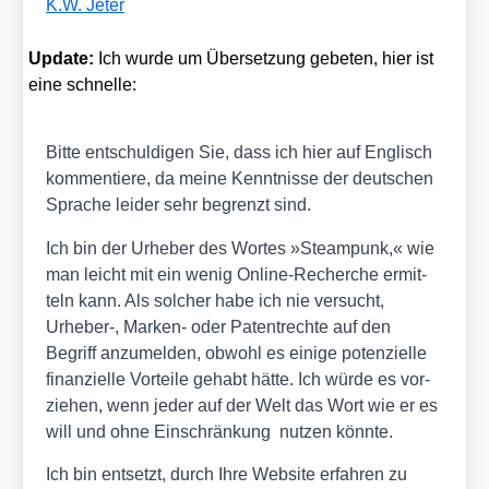
K.W. Jeter
Update:
Ich wur­de um Über­set­zung gebe­ten, hier ist
eine schnel­le:
Bit­te ent­schul­di­gen Sie, dass ich hier auf Eng­lisch
kom­men­tie­re, da mei­ne Kennt­nis­se der deut­schen
Spra­che lei­der sehr begrenzt sind.
Ich bin der Urhe­ber des Wor­tes »Steam­punk,« wie
man leicht mit ein wenig Online-Recher­che ermit­
teln kann. Als sol­cher habe ich nie ver­sucht,
Urheber‑, Mar­ken- oder Patent­rech­te auf den
Begriff anzu­mel­den, obwohl es eini­ge poten­zi­el­le
finan­zi­el­le Vor­tei­le gehabt hät­te. Ich wür­de es vor­
zie­hen, wenn jeder auf der Welt das Wort wie er es
will und ohne Ein­schrän­kung nut­zen könn­te.
Ich bin ent­setzt, durch Ihre Web­site erfah­ren zu