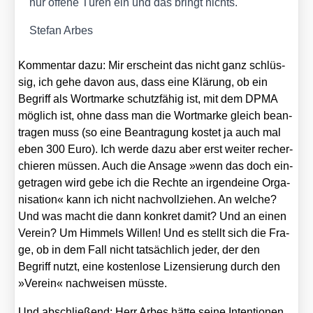
nur offe­ne Türen ein und das bringt nichts.
Ste­fan Arbes
Kom­men­tar dazu: Mir erscheint das nicht ganz schlüs­
sig, ich gehe davon aus, dass eine Klä­rung, ob ein
Begriff als Wort­mar­ke schutz­fä­hig ist, mit dem DPMA
mög­lich ist, ohne dass man die Wort­mar­ke gleich bean­
tra­gen muss (so eine Bean­tra­gung kos­tet ja auch mal
eben 300 Euro). Ich wer­de dazu aber erst wei­ter recher­
chie­ren müs­sen. Auch die Ansa­ge »wenn das doch ein­
ge­tra­gen wird gebe ich die Rech­te an irgend­ei­ne Orga­
ni­sa­ti­on« kann ich nicht nach­voll­zie­hen. An wel­che?
Und was macht die dann kon­kret damit? Und an einen
Ver­ein? Um Him­mels Wil­len! Und es stellt sich die Fra­
ge, ob in dem Fall nicht tat­säch­lich jeder, der den
Begriff nutzt, eine kos­ten­lo­se Lizen­sie­rung durch den
»Ver­ein« nach­wei­sen müss­te.
Und abschlie­ßend: Herr Arbes hät­te sei­ne Inten­tio­nen