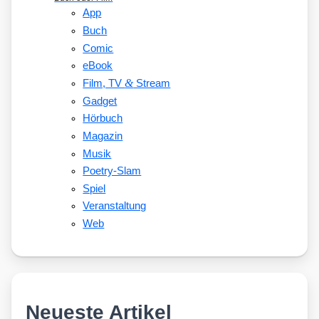
App
Buch
Comic
eBook
&
Film, TV
Stream
Gadget
Hörbuch
Magazin
Musik
Poetry-Slam
Spiel
Veranstaltung
Web
Neueste Artikel