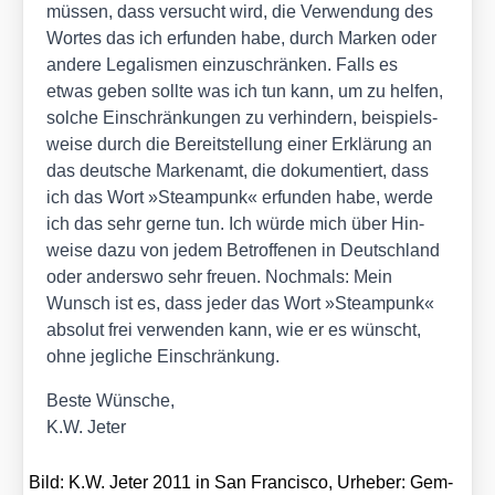
müs­sen, dass ver­sucht wird, die Ver­wen­dung des
Wor­tes das ich erfun­den habe, durch Mar­ken oder
ande­re Lega­lis­men ein­zu­schrän­ken. Falls es
etwas geben soll­te was ich tun kann, um zu hel­fen,
sol­che Ein­schrän­kun­gen zu ver­hin­dern, bei­spiels­
wei­se durch die Bereit­stel­lung einer Erklä­rung an
das deut­sche Mar­ken­amt, die doku­men­tiert, dass
ich das Wort »Steam­punk« erfun­den habe, wer­de
ich das sehr ger­ne tun. Ich wür­de mich über Hin­
wei­se dazu von jedem Betrof­fe­nen in Deutsch­land
oder anders­wo sehr freu­en. Noch­mals: Mein
Wunsch ist es, dass jeder das Wort »Steam­punk«
abso­lut frei ver­wen­den kann, wie er es wünscht,
ohne jeg­li­che Ein­schrän­kung.
Bes­te Wün­sche,
K.W. Jeter
Bild: K.W. Jeter 2011 in San Fran­cis­co, Urhe­ber: Gem­