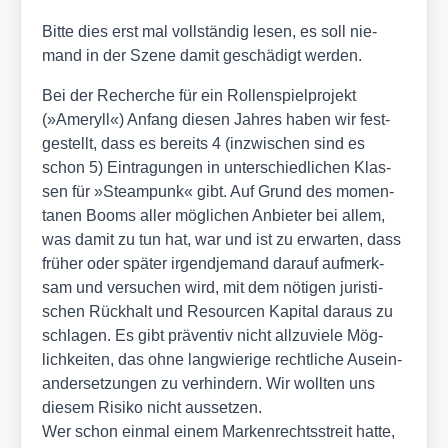
Bit­te dies erst mal voll­stän­dig lesen, es soll nie­
mand in der Sze­ne damit geschä­digt wer­den.
Bei der Recher­che für ein Rol­len­spiel­pro­jekt
(»Ame­ryll«) Anfang die­sen Jah­res haben wir fest­
ge­stellt, dass es bereits 4 (inzwi­schen sind es
schon 5) Ein­tra­gun­gen in unter­schied­li­chen Klas­
sen für »Steam­punk« gibt. Auf Grund des momen­
ta­nen Booms aller mög­li­chen Anbie­ter bei allem,
was damit zu tun hat, war und ist zu erwar­ten, dass
frü­her oder spä­ter irgend­je­mand dar­auf auf­merk­
sam und ver­su­chen wird, mit dem nöti­gen juris­ti­
schen Rück­halt und Resour­cen Kapi­tal dar­aus zu
schla­gen. Es gibt prä­ven­tiv nicht all­zu­vie­le Mög­
lich­kei­ten, das ohne lang­wie­ri­ge recht­li­che Aus­ein­
an­der­set­zun­gen zu ver­hin­dern. Wir woll­ten uns
die­sem Risi­ko nicht aus­set­zen.
Wer schon ein­mal einem Mar­ken­rechts­streit hat­te,