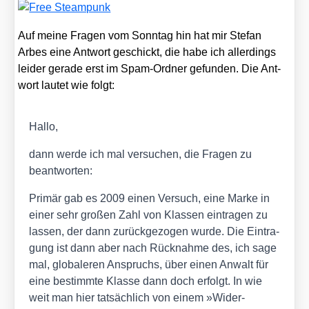
Auf mei­ne Fra­gen vom Sonn­tag hin hat mir Ste­fan
Arbes eine Ant­wort geschickt, die habe ich aller­dings
lei­der gera­de erst im Spam-Ord­ner gefun­den. Die Ant­
wort lau­tet wie folgt:
Hal­lo,
dann wer­de ich mal ver­su­chen, die Fra­gen zu
beant­wor­ten:
Pri­mär gab es 2009 einen Ver­such, eine Mar­ke in
einer sehr gro­ßen Zahl von Klas­sen ein­tra­gen zu
las­sen, der dann zurück­ge­zo­gen wur­de. Die Ein­tra­
gung ist dann aber nach Rück­nah­me des, ich sage
mal, glo­ba­le­ren Anspruchs, über einen Anwalt für
eine bestimm­te Klas­se dann doch erfolgt. In wie
weit man hier tat­säch­lich von einem »Wider­