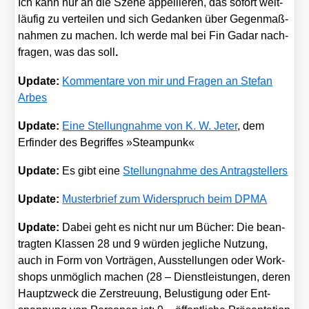
Ich kann nur an die Sze­ne appel­lie­ren, das sofort weit­
läu­fig zu ver­tei­len und sich Gedan­ken über Gegen­maß­
nah­men zu machen. Ich wer­de mal bei Fin Gadar nach­
fra­gen, was das soll
.
Update:
Kom­men­ta­re von mir und Fra­gen an Ste­fan
Arbes
Update:
Eine Stel­lung­nah­me von K. W. Jeter
, dem
Erfin­der des Begrif­fes »Steam­punk«
Update:
Es gibt eine
Stel­lung­nah­me des Antrag­stel­lers
Update:
Mus­ter­brief zum Wider­spruch beim DPMA
Update:
Dabei geht es nicht nur um Bücher: Die bean­
trag­ten Klas­sen 28 und 9 wür­den jeg­li­che Nut­zung,
auch in Form von Vor­trä­gen, Aus­stel­lun­gen oder Work­
shops unmög­lich machen (28 – Dienst­leis­tun­gen, deren
Haupt­zweck die Zer­streu­ung, Belus­ti­gung oder Ent­