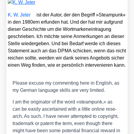
fan
Arbes
K. W. Jeter
ist der Autor, der den Begriff »Steam­punk«
in den 1980ern erfun­den hat. Und der hat mir auf­grund
die­ser Geschich­te um die Wort­mar­ken­ein­tra­gung
geschrie­ben. Ich möch­te sei­ne Anmer­kun­gen an die­ser
Stel­le wie­der­ge­ben. Und bei Bedarf wer­de ich die­ses
State­ment auch an das DPMA schi­cken, wenn das nicht
rei­chen soll­te, wer­den wir dank sei­nes Ange­bots sicher
einen Weg fin­den, wie er per­sön­lich inter­ve­nie­ren kann.
Plea­se excu­se my com­men­ting here in Eng­lish, as
my Ger­man lan­guage skills are very limi­t­ed.
I am the ori­gi­na­tor of the word »steam­punk,« as
can be easi­ly ascer­tai­ned with a litt­le online rese­
arch. As such, I have never attempt­ed to copy­right,
trade­mark or patent the term, even though the­re
might have been some poten­ti­al finan­cial reward in