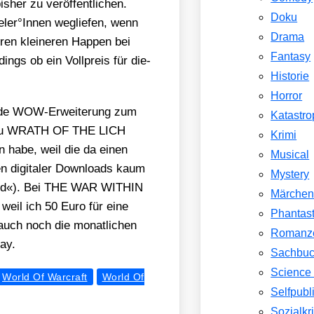
s­her zu ver­öf­fent­li­chen.
Doku
eler°Innen weg­lie­fen, wenn
Drama
ren klei­ne­ren Hap­pen bei
Fantasy
dings ob ein Voll­preis für die­
Historie
Horror
 jede WOW-Erwei­te­rung zum
Katastr
ch zu WRATH OF THE LICH
Krimi
 habe, weil die da einen
Musical
n digi­ta­ler Down­loads kaum
Mystery
­rend«). Bei THE WAR WITHIN
Märche
, weil ich 50 Euro für eine
Phantast
a auch noch die monat­li­chen
Romanz
day.
Sachbu
Science 
World Of Warcraft
World Of
Selfpubl
Sozialkri