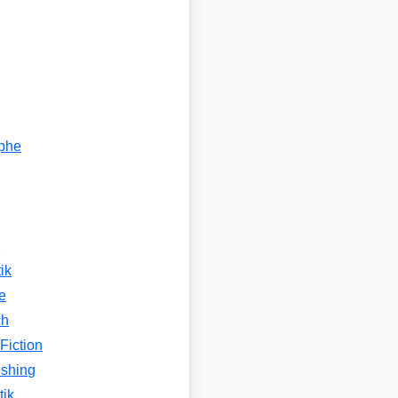
ophe
n
ik
e
ch
Fiction
ishing
tik