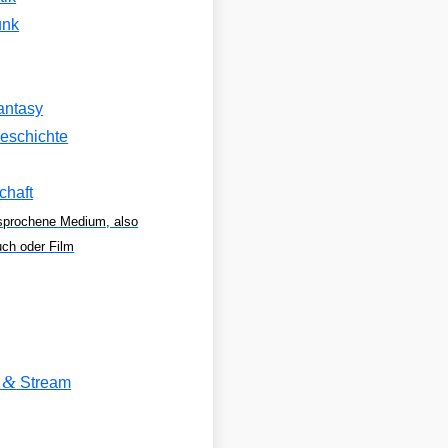
unk
antasy
eschichte
chaft
sprochene Medium, also
uch oder Film
&
V
Stream