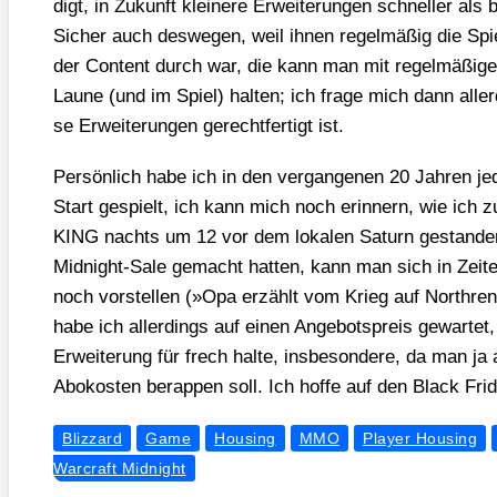
digt, in Zukunft klei­ne­re Erwei­te­run­gen schnel­ler als bi
Sicher auch des­we­gen, weil ihnen regel­mä­ßig die Spi
der Con­tent durch war, die kann man mit regel­mä­ßi­ge­
Lau­ne (und im Spiel) hal­ten; ich fra­ge mich dann aller­
se Erwei­te­run­gen gerecht­fer­tigt ist.
Per­sön­lich habe ich in den ver­gan­ge­nen 20 Jah­ren
Start gespielt, ich kann mich noch erin­nern, wie i
KING nachts um 12 vor dem loka­len Saturn gestan­den
Mid­night-Sale gemacht hat­ten, kann man sich in Zei­te
noch vor­stel­len (»Opa erzählt vom Krieg auf Nor­th
habe ich aller­dings auf einen Ange­bots­preis gewar­tet
Erwei­te­rung für frech hal­te, ins­be­son­de­re, da man j
Abo­kos­ten berap­pen soll. Ich hof­fe auf den Black Fri­
Blizzard
Game
Housing
MMO
Player Housing
Warcraft Midnight