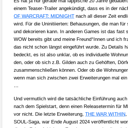
Es hat ja nur gera­de mal läp­pi­sche 20 Jah­re gedau­er
einem Teaser-Trai­ler ange­kün­digt, dass es in der näc
OF WARCRAFT: MIDNIGHT
nach all die­ser Zeit end­
wird. Für die Unin­iti­ier­ten: Behau­sun­gen, die man für se
und deko­rie­ren kann. In ande­ren Games ist das fast s
WOW bereits gibt und mei­ne Freund°Innen und ich fra­
das nicht schon längst ein­ge­führt wur­de. Zu Details h
bedeckt, es ist also unklar, ob es indi­vi­du­el­le Woh­n
den, oder ob sich z.B. Gil­den auch zu Gehöf­ten, Dör­f
zusam­men­schlie­ßen kön­nen. Oder ob die Woh­nun­gen 
wenn man sich zwi­schen zwei Erwei­te­run­gen mal ein 
…
Und ver­mut­lich wird die tat­säch­li­che Ein­füh­rung auch
nach dem Spiel­start, denn einen Release­ter­min für
vor nicht. Die letz­te Erwei­te­rung,
THE WAR WITHIN
,
SOUL-Saga, war Ende August 2024 ver­öf­fent­licht wor­d