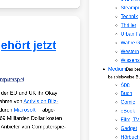
Steamp
Technik
Thriller
Urban F
ehört jetzt
Wahre G
Western
Wissens
Medium
Das be
beispielsweise B
mputerspiel
App
 in der EU und UK ihr Okay
Buch
­nah­me von
Acti­vi­si­on Bliz­
Comic
durch
Micro­soft
abge­
eBook
 Mil­li­ar­den Dol­lar kos­ten
Film, T
nbie­ter von Com­pu­ter­spie­
Gadget
Hörbuch