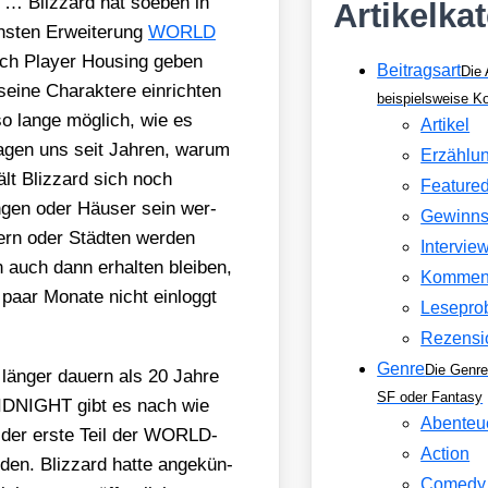
t … Bliz­zard hat soeben in
Artikelka
hs­ten Erwei­te­rung
WORLD
lich Play­er Housing geben
Beitragsart
Die 
i­ne Cha­rak­te­re ein­rich­ten
beispielsweise 
o lan­ge mög­lich, wie es
Artikel
gen uns seit Jah­ren, war­um
Erzählu
ält Bliz­zard sich noch
Feature
un­gen oder Häu­ser sein wer­
Gewinns
ern oder Städ­ten wer­den
Intervie
auch dann erhal­ten blei­ben,
Kommen
paar Mona­te nicht ein­loggt
Lesepro
Rezensi
Genre
Die Genre
 län­ger dau­ern als 20 Jah­re
SF oder Fantasy
 MIDNIGHT gibt es nach wie
Abenteu
 der ers­te Teil der WORLD­
Action
en. Bliz­zard hat­te ange­kün­
Comedy