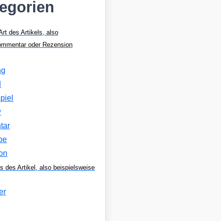
tegorien
Art des Artikels, also
Kommentar oder Rezension
ng
d
piel
w
tar
be
on
s des Artikel, also beispielsweise
er