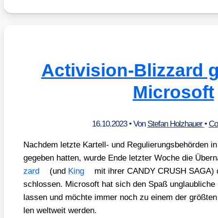
Activision-Blizzard g
Microsoft
16.10.2023
• Von
Stefan Holzhauer
•
Co
Nach­dem letz­te Kar­tell- und Regu­lie­rungs­be­hör­den
gege­ben hat­ten, wur­de Ende letz­ter Woche die Über
zard
(und
King
mit ihrer CANDY CRUSH SAGA) 
schlos­sen. Micro­soft hat sich den Spaß unglaub­li­che 69
las­sen und möch­te immer noch zu einem der größ­ten A
len welt­weit wer­den.