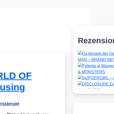
Rezensio
ORLD OF
using
mputerspiel