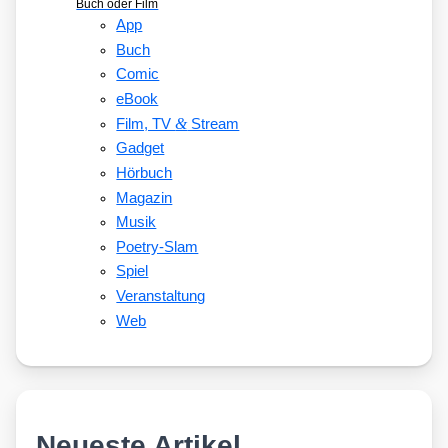
Buch oder Film
App
Buch
Comic
eBook
&
Film, TV
Stream
Gadget
Hörbuch
Magazin
Musik
Poetry-Slam
Spiel
Veranstaltung
Web
Neueste Artikel