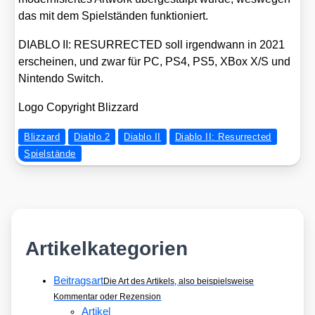
das mit dem Spiel­stän­den funk­tio­niert.
DIABLO II: RESURRECTED soll irgend­wann in 2021
erschei­nen, und zwar für PC, PS4, PS5, XBox X/​S und
Nin­ten­do Switch.
Logo Copy­right Bliz­zard
Blizzard
Diablo 2
Diablo II
Diablo II: Resurrected
Spielstände
Artikelkategorien
Beitragsart
Die Art des Artikels, also beispielsweise
Kommentar oder Rezension
Artikel