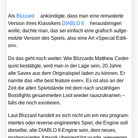
Als
Bliz­zard
ankün­dig­te, dass man eine remas­ter­te
Ver­si­on ihres Klas­si­kers
DIABLO II
her­aus­brin­gen
wol­le, dach­te man, das sei ein­fach eine gra­fisch auf­ge­
motz­te Ver­si­on des Spiels, also eine Art »Spe­cial Edi­ti­
on«.
Do das geht noch wei­ter: Wie Bliz­zards Matthew Ceder­
quist bestä­tig­te, wird man in der Lage sein, 20 Jah­re
alte Saves aus dem Ori­gi­nal­spiel laden zu kön­nen. Er
nann­te das »the best fea­ture ever«. Es ist also an der
Zeit die alten Spiel­stän­de mit dem nach unzäh­li­gen
Boss­fights gesam­mel­ten Loot wie­der raus­zu­kra­men –
falls die noch exis­tie­ren.
Laut Bliz­zard han­delt es sich nicht um ein neu pro­gram­
mier­tes oder rever­se-engi­neer­tes Spiel, die Engi­ne soll
die­sel­be, alte DIABLO II-Engi­ne sein, dem neu­es,
moder­ni­sier­tes Art­work über­ge­stülpt wur­de, wes­we­gen