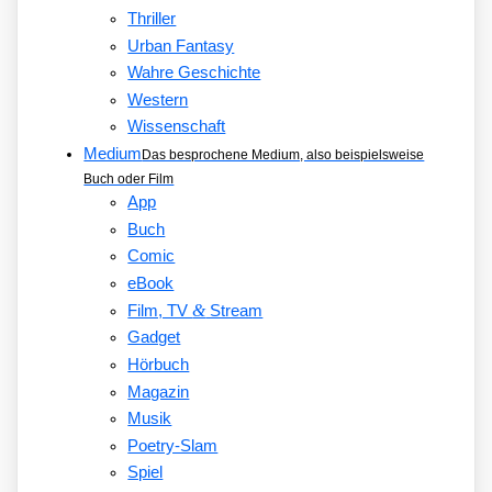
Thriller
Urban Fantasy
Wahre Geschichte
Western
Wissenschaft
Medium
Das besprochene Medium, also beispielsweise
Buch oder Film
App
Buch
Comic
eBook
&
Film, TV
Stream
Gadget
Hörbuch
Magazin
Musik
Poetry-Slam
Spiel