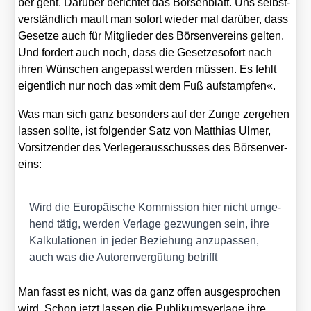
ber geht. Dar­über berich­tet das Bör­sen­blatt. Uns selbst­
ver­ständ­lich mault man sofort wie­der mal dar­über, dass
Geset­ze auch für Mit­glie­der des Bör­sen­ver­eins gel­ten.
Und for­dert auch noch, dass die Geset­zes­o­fort nach
ihren Wün­schen ange­passt wer­den müs­sen. Es fehlt
eigent­lich nur noch das »mit dem Fuß auf­stamp­fen«.
Was man sich ganz beson­ders auf der Zun­ge zer­ge­hen
las­sen soll­te, ist fol­gen­der Satz von Mat­thi­as Ulmer,
Vor­sit­zen­der des Ver­le­ger­aus­schus­ses des Bör­sen­ver­
eins:
Wird die Euro­päi­sche Kom­mis­si­on hier nicht umge­
hend tätig, wer­den Ver­la­ge gezwun­gen sein, ihre
Kal­ku­la­tio­nen in jeder Bezie­hung anzu­pas­sen,
auch was die Autoren­ver­gü­tung betrifft
Man fasst es nicht, was da ganz offen aus­ge­spro­chen
wird. Schon jetzt las­sen die Publi­kums­ver­la­ge ihre