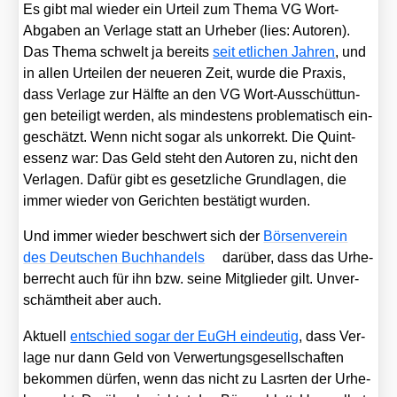
Es gibt mal wie­der ein Urteil zum The­ma VG Wort-
Abga­ben an Ver­la­ge statt an Urhe­ber (lies: Autoren).
Das The­ma schwelt ja bereits
seit etli­chen Jah­ren
, und
in allen Urtei­len der neue­ren Zeit, wur­de die Pra­xis,
dass Ver­la­ge zur Hälf­te an den VG Wort-Aus­schüt­tun­
gen betei­ligt wer­den, als min­des­tens pro­ble­ma­tisch ein­
ge­schätzt. Wenn nicht sogar als unkor­rekt. Die Quint­
essenz war: Das Geld steht den Autoren zu, nicht den
Ver­la­gen. Dafür gibt es gesetz­li­che Grund­la­gen, die
immer wie­der von Gerich­ten bestä­tigt wur­den.
Und immer wie­der beschwert sich der
Bör­sen­ver­ein
des Deut­schen Buch­han­dels
dar­über, dass das Urhe­
ber­recht auch für ihn bzw. sei­ne Mit­glie­der gilt. Unver­
schämt­heit aber auch.
Aktu­ell
ent­schied sogar der EuGH ein­deu­tig
, dass Ver­
la­ge nur dann Geld von Ver­wer­tungs­ge­sell­schaf­ten
bekom­men dür­fen, wenn das nicht zu Lasr­ten der Urhe­