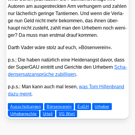
Autoren am aus­ge­streck­ten Arm ver­hun­gern und zah­len
nur lächer­lich gerin­ge Tan­tie­men. Und wenn die Ver­la­
ge nun Geld nicht mehr bekom­men, das ihnen über­
haupt nicht zusteht, zahlt man den Urhe­bern noch weni­
ger? Da muss man erst­mal drauf kom­men.
Darth Vader wäre stolz auf euch, »Bösen­ver­ein«.
p.s.: Die haben natür­lich eine Hei­den­angst davor, dass
der Super­GAU ein­tritt und Gerich­te den Urhe­bern
Scha­
dens­er­satz­an­sprü­che zubil­li­gen
.
p.p.s.: Man kann auch mal lesen,
was Tom Hil­len­brand
dazu meint
.
Ausschüttungen
Börsenverein
EuGH
Urheber
Urheberrechte
Urteil
VG Wort