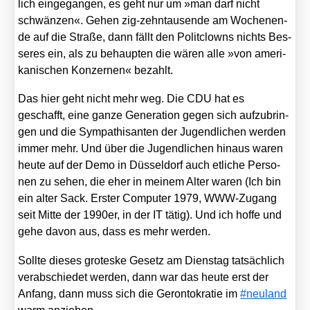
lich ein­ge­gan­gen, es geht nur um »man darf nicht
schwän­zen«. Gehen zig-zehn­tau­sen­de am Wochen­en­
de auf die Stra­ße, dann fällt den Polit­clowns nichts Bes­
se­res ein, als zu behaup­ten die wären alle »von ame­ri­
ka­ni­schen Kon­zer­nen« bezahlt.
Das hier geht nicht mehr weg. Die CDU hat es
geschafft, eine gan­ze Gene­ra­ti­on gegen sich auf­zu­brin­
gen und die Sym­pa­thi­san­ten der Jugend­li­chen wer­den
immer mehr. Und über die Jugend­li­chen hin­aus waren
heu­te auf der Demo in Düs­sel­dorf auch etli­che Per­so­
nen zu sehen, die eher in mei­nem Alter waren (Ich bin
ein alter Sack. Ers­ter Com­pu­ter 1979, WWW-Zugang
seit Mit­te der 1990er, in der IT tätig). Und ich hof­fe und
gehe davon aus, dass es mehr wer­den.
Soll­te die­ses gro­tes­ke Gesetz am Diens­tag tat­säch­lich
ver­ab­schie­det wer­den, dann war das heu­te erst der
Anfang, dann muss sich die Geron­to­kra­tie im
#neu­land