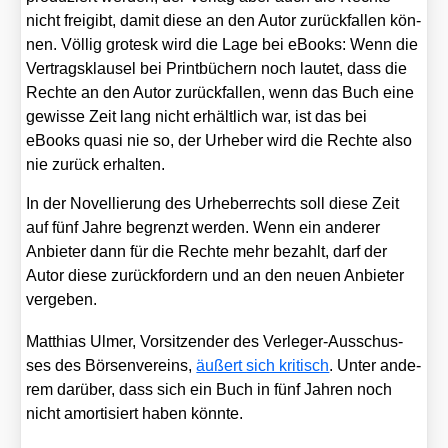
nicht frei­gibt, damit die­se an den Autor zurück­fal­len kön­
nen. Völ­lig gro­tesk wird die Lage bei eBooks: Wenn die
Ver­trags­klau­sel bei Print­bü­chern noch lau­tet, dass die
Rech­te an den Autor zurück­fal­len, wenn das Buch eine
gewis­se Zeit lang nicht erhält­lich war, ist das bei
eBooks qua­si nie so, der Urhe­ber wird die Rech­te also
nie zurück erhal­ten.
In der Novel­lie­rung des Urhe­ber­rechts soll die­se Zeit
auf fünf Jah­re begrenzt wer­den. Wenn ein ande­rer
Anbie­ter dann für die Rech­te mehr bezahlt, darf der
Autor die­se zurück­for­dern und an den neu­en Anbie­ter
ver­ge­ben.
Mat­thi­as Ulmer, Vor­sit­zen­der des Ver­le­ger-Aus­schus­
ses des Bör­sen­ver­eins,
äußert sich kri­tisch
. Unter ande­
rem dar­über, dass sich ein Buch in fünf Jah­ren noch
nicht amor­ti­siert haben könn­te.