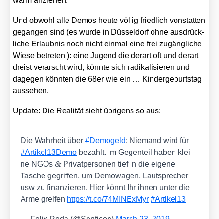
warm anzie­hen.
Und obwohl alle Demos heu­te völ­lig fried­lich von­stat­ten
gegan­gen sind (es wur­de in Düs­sel­dorf ohne aus­drück­
li­che Erlaub­nis noch nicht ein­mal eine frei zugäng­li­che
Wie­se betre­ten!): eine Jugend die der­art oft und der­art
dreist ver­arscht wird, könn­te sich radi­ka­li­sie­ren und
dage­gen könn­ten die 68er wie ein … Kin­der­ge­burts­tag
aus­se­hen.
Update: Die Rea­li­tät sieht übri­gens so aus:
Die Wahr­heit über
#Demo­geld
: Nie­mand wird für
#Artikel13Demo
bezahlt. Im Gegen­teil haben klei­
&
ne NGOs
Pri­vat­per­so­nen tief in die eige­ne
Tasche gegrif­fen, um Demo­wa­gen, Laut­spre­cher
usw zu finan­zie­ren. Hier könnt Ihr ihnen unter die
Arme grei­fen
https://t.co/74MINExMyr
#Artikel13
— Felix Reda (@Senficon)
March 23, 2019