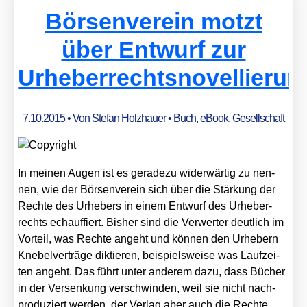
Börsenverein motzt
über Entwurf zur
Urheberrechtsnovellierun
7.10.2015
• Von
Stefan Holzhauer
•
Buch
,
eBook
,
Gesellschaft
In mei­nen Augen ist es gera­de­zu wider­wär­tig zu nen­
nen, wie der Bör­sen­ver­ein sich über die Stär­kung der
Rech­te des Urhe­bers in einem Ent­wurf des Urhe­ber­
rechts echauf­fiert. Bis­her sind die Ver­wer­ter deut­lich im
Vor­teil, was Rech­te angeht und kön­nen den Urhe­bern
Kne­bel­ver­trä­ge dik­tie­ren, bei­spiels­wei­se was Lauf­zei­
ten angeht. Das führt unter ande­rem dazu, dass Bücher
in der Ver­sen­kung ver­schwin­den, weil sie nicht nach­
pro­du­ziert wer­den, der Ver­lag aber auch die Rech­te