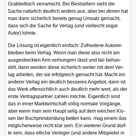
Grab­bel­tisch ver­ramscht. Bei Best­sel­lern sieht die
Sache natür­lich deut­lich anders aus, aber bei denen hat
man dann sicher­lich bereits genug Umsatz gemacht,
dass sich die Sache für Ver­lag (und viel­leicht sogar
Autor) lohn­te.
Die Lösung ist eigent­lich ein­fach: Zufrie­de­ne Autoren
blei­ben beim Ver­lag. Wenn man die­se also nicht am
aus­ge­streck­ten Arm ver­hun­gern lässt und fair behan­
delt, dann wer­den die­se sicher­lich wei­ter mit dem Ver­
lag arbei­ten, der sie erfolg­reich gemacht hat. Macht ein
ande­rer Ver­lag ein deut­lich bes­se­res Ange­bot, dann ist
das Werk offen­sicht­lich auch deut­lich mehr wert, als der
ers­te Ver­trags­part­ner zah­len möch­te. Eigent­lich sind
das in einer Markt­wirt­schaft völ­lig nor­ma­le Vor­gän­ge,
aber wenn man sein Haupt selig auf dem wei­chen Kis­
sen der Buch­preis­bin­dung bet­ten kann, mag einem das
mög­li­cher­wei­se nicht klar sein. Ein wei­te­rer Grund dürf­
te sein, dass etli­che Ver­le­ger (und ande­re Mit­spie­ler in