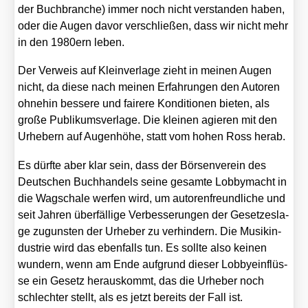
der Buch­bran­che) immer noch nicht ver­stan­den haben,
oder die Augen davor ver­schlie­ßen, dass wir nicht mehr
in den 1980ern leben.
Der Ver­weis auf Klein­ver­la­ge zieht in mei­nen Augen
nicht, da die­se nach mei­nen Erfah­run­gen den Autoren
ohne­hin bes­se­re und fai­re­re Kon­di­tio­nen bie­ten, als
gro­ße Publi­kums­ver­la­ge. Die klei­nen agie­ren mit den
Urhe­bern auf Augen­hö­he, statt vom hohen Ross her­ab.
Es dürf­te aber klar sein, dass der Bör­sen­ver­ein des
Deut­schen Buch­han­dels sei­ne gesam­te Lob­by­macht in
die Wag­scha­le wer­fen wird, um autoren­freund­li­che und
seit Jah­ren über­fäl­li­ge Ver­bes­se­run­gen der Geset­zes­la­
ge zuguns­ten der Urhe­ber zu ver­hin­dern. Die Musik­in­
dus­trie wird das eben­falls tun. Es soll­te also kei­nen
wun­dern, wenn am Ende auf­grund die­ser Lob­by­ein­flüs­
se ein Gesetz her­aus­kommt, das die Urhe­ber noch
schlech­ter stellt, als es jetzt bereits der Fall ist.