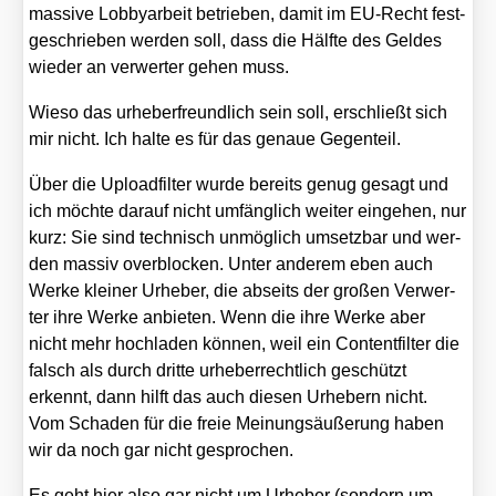
mas­si­ve Lob­by­ar­beit betrie­ben, damit im EU-Recht fest­
ge­schrie­ben wer­den soll, dass die Hälf­te des Gel­des
wie­der an ver­wer­ter gehen muss.
Wie­so das urhe­ber­freund­lich sein soll, erschließt sich
mir nicht. Ich hal­te es für das genaue Gegen­teil.
Über die Upload­fil­ter wur­de bereits genug gesagt und
ich möch­te dar­auf nicht umfäng­lich wei­ter ein­ge­hen, nur
kurz: Sie sind tech­nisch unmög­lich umsetz­bar und wer­
den mas­siv over­blo­cken. Unter ande­rem eben auch
Wer­ke klei­ner Urhe­ber, die abseits der gro­ßen Ver­wer­
ter ihre Wer­ke anbie­ten. Wenn die ihre Wer­ke aber
nicht mehr hoch­la­den kön­nen, weil ein Con­tent­fil­ter die
falsch als durch drit­te urhe­ber­recht­lich geschützt
erkennt, dann hilft das auch die­sen Urhe­bern nicht.
Vom Scha­den für die freie Mei­nungs­äu­ße­rung haben
wir da noch gar nicht gespro­chen.
Es geht hier also gar nicht um Urhe­ber (son­dern um