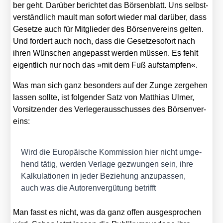
ber geht. Dar­über berich­tet das Bör­sen­blatt. Uns selbst­
ver­ständ­lich mault man sofort wie­der mal dar­über, dass
Geset­ze auch für Mit­glie­der des Bör­sen­ver­eins gel­ten.
Und for­dert auch noch, dass die Geset­zes­o­fort nach
ihren Wün­schen ange­passt wer­den müs­sen. Es fehlt
eigent­lich nur noch das »mit dem Fuß auf­stamp­fen«.
Was man sich ganz beson­ders auf der Zun­ge zer­ge­hen
las­sen soll­te, ist fol­gen­der Satz von Mat­thi­as Ulmer,
Vor­sit­zen­der des Ver­le­ger­aus­schus­ses des Bör­sen­ver­
eins:
Wird die Euro­päi­sche Kom­mis­si­on hier nicht umge­
hend tätig, wer­den Ver­la­ge gezwun­gen sein, ihre
Kal­ku­la­tio­nen in jeder Bezie­hung anzu­pas­sen,
auch was die Autoren­ver­gü­tung betrifft
Man fasst es nicht, was da ganz offen aus­ge­spro­chen