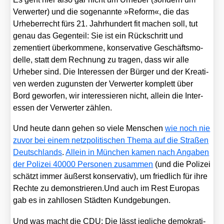
Ver­wer­ter) und die soge­nann­te »Reform«, die das
Urhe­ber­recht fürs 21. Jahr­hun­dert fit machen soll, tut
genau das Gegen­teil: Sie ist ein Rück­schritt und
zemen­tiert über­kom­me­ne, kon­ser­va­ti­ve Geschäfts­mo­
del­le, statt dem Rech­nung zu tra­gen, dass wir alle
Urhe­ber sind. Die Inter­es­sen der Bür­ger und der Krea­ti­
ven wer­den zuguns­ten der Ver­wer­ter kom­plett über
Bord gewor­fen, wir inter­es­sie­ren nicht, allein die Inter­
es­sen der Ver­wer­ter zäh­len.
Und heu­te dann gehen so vie­le Men­schen
wie noch nie
zuvor bei einem netz­po­li­ti­schen The­ma auf die Stra­ßen
Deutsch­lands
.
Allein in Mün­chen kamen nach Anga­ben
der Poli­zei 40000 Per­so­nen zusam­men
(und die Poli­zei
schätzt immer äußerst kon­ser­va­tiv), um fried­lich für ihre
Rech­te zu demonstrieren.Und auch im Rest Euro­pas
gab es in zahl­lo­sen Städ­ten Kund­ge­bun­gen.
Und was macht die CDU: Die lässt jeg­li­che demo­kra­ti­