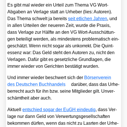
Es gibt mal wie­der ein Urteil zum The­ma VG Wort-
Abga­ben an Ver­la­ge statt an Urhe­ber (lies: Autoren).
Das The­ma schwelt ja bereits
seit etli­chen Jah­ren
, und
in allen Urtei­len der neue­ren Zeit, wur­de die Pra­xis,
dass Ver­la­ge zur Hälf­te an den VG Wort-Aus­schüt­tun­
gen betei­ligt wer­den, als min­des­tens pro­ble­ma­tisch ein­
ge­schätzt. Wenn nicht sogar als unkor­rekt. Die Quint­
essenz war: Das Geld steht den Autoren zu, nicht den
Ver­la­gen. Dafür gibt es gesetz­li­che Grund­la­gen, die
immer wie­der von Gerich­ten bestä­tigt wur­den.
Und immer wie­der beschwert sich der
Bör­sen­ver­ein
des Deut­schen Buch­han­dels
dar­über, dass das Urhe­
ber­recht auch für ihn bzw. sei­ne Mit­glie­der gilt. Unver­
schämt­heit aber auch.
Aktu­ell
ent­schied sogar der EuGH ein­deu­tig
, dass Ver­
la­ge nur dann Geld von Ver­wer­tungs­ge­sell­schaf­ten
bekom­men dür­fen, wenn das nicht zu Lasr­ten der Urhe­