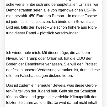
sche wer­te hin­ter sich und behaup­tet allen Erns­tes, wir
Demons­tran­ten sei­en alle von irgend­wel­chen US-Fir­
men bezahlt. 450 Euro pro Per­son – in mei­ner Tasche
ist jeden­falls nichts davon. Ich bin­de den Beweis als
Bild ein, falls der Tweet – wie schon frü­he­re aus Rich­
tung die­ser Par­tei – plötz­lich ver­schwin­det:
Ich wie­der­ho­le mich: Mit die­ser Lüge, die auf dem
Niveau von Trump oder Orban ist, hat die CDU den
Boden der Demo­kra­tie ver­las­sen. Sie will den Pro­test,
der fest in unse­rer Ver­fas­sung ver­an­kert ist, durch die­se
offe­nen Falsch­aus­sa­gen dis­kre­di­tie­ren.
Das ist zudem ein erneu­ter Beweis, was die­se Geron­
ten-Par­tei von der Jugend hält. Geht sie zur Schul­zeit
für das Kli­ma und gegen die ver­fehl­te Kli­ma­po­li­tik der
letz­ten 25 Jah­re auf die Stra­ße wird dar­auf nicht inhalt­