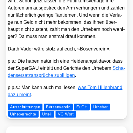
wird. Schon jetzt las­sen die Publi­kums­ver­la­ge ihre
Autoren am aus­ge­streck­ten Arm ver­hun­gern und zah­len
nur lächer­lich gerin­ge Tan­tie­men. Und wenn die Ver­la­
ge nun Geld nicht mehr bekom­men, das ihnen über­
haupt nicht zusteht, zahlt man den Urhe­bern noch weni­
ger? Da muss man erst­mal drauf kom­men.
Darth Vader wäre stolz auf euch, »Bösen­ver­ein«.
p.s.: Die haben natür­lich eine Hei­den­angst davor, dass
der Super­GAU ein­tritt und Gerich­te den Urhe­bern
Scha­
dens­er­satz­an­sprü­che zubil­li­gen
.
p.p.s.: Man kann auch mal lesen,
was Tom Hil­len­brand
dazu meint
.
Ausschüttungen
Börsenverein
EuGH
Urheber
Urheberrechte
Urteil
VG Wort