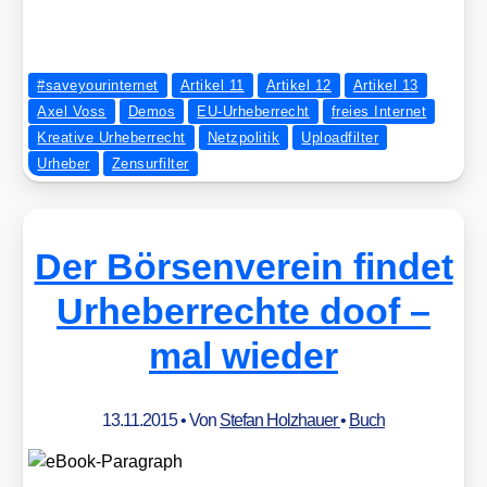
#saveyourinternet
Artikel 11
Artikel 12
Artikel 13
Axel Voss
Demos
EU-Urheberrecht
freies Internet
Kreative Urheberrecht
Netzpolitik
Uploadfilter
Urheber
Zensurfilter
Der Börsenverein findet
Urheberrechte doof –
mal wieder
13.11.2015
• Von
Stefan Holzhauer
•
Buch