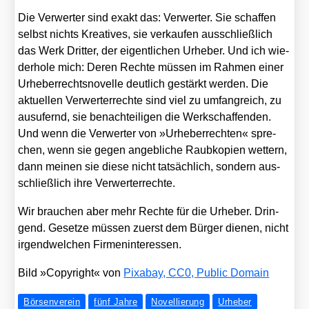
Die Ver­wer­ter sind exakt das: Ver­wer­ter. Sie schaf­fen
selbst nichts Krea­ti­ves, sie ver­kau­fen aus­schließ­lich
das Werk Drit­ter, der eigent­li­chen Urhe­ber. Und ich wie­
der­ho­le mich: Deren Rech­te müs­sen im Rah­men einer
Urhe­ber­rechts­no­vel­le deut­lich gestärkt wer­den. Die
aktu­el­len Ver­wer­ter­rech­te sind viel zu umfang­reich, zu
aus­ufernd, sie benach­tei­li­gen die Werk­schaf­fen­den.
Und wenn die Ver­wer­ter von »Urhe­ber­rech­ten« spre­
chen, wenn sie gegen angeb­li­che Raub­ko­pien wet­tern,
dann mei­nen sie die­se nicht tat­säch­lich, son­dern aus­
schließ­lich ihre Ver­wer­ter­rech­te.
Wir brau­chen aber mehr Rech­te für die Urhe­ber. Drin­
gend. Geset­ze müs­sen zuerst dem Bür­ger die­nen, nicht
irgend­wel­chen Fir­men­in­ter­es­sen.
Bild »Copy­right« von
Pix­a­bay, CC0, Public Domain
Börsenverein
fünf Jahre
Novellierung
Urheber