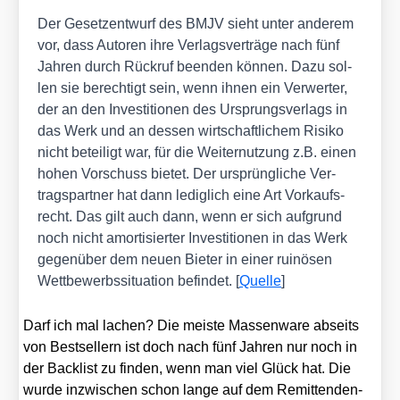
Der Gesetz­ent­wurf des BMJV sieht unter ande­rem
vor, dass Autoren ihre Ver­lags­ver­trä­ge nach fünf
Jah­ren durch Rück­ruf been­den kön­nen. Dazu sol­
len sie berech­tigt sein, wenn ihnen ein Ver­wer­ter,
der an den Inves­ti­tio­nen des Ursprungs­ver­lags in
das Werk und an des­sen wirt­schaft­li­chem Risi­ko
nicht betei­ligt war, für die Wei­ter­nut­zung z.B. einen
hohen Vor­schuss bie­tet. Der ursprüng­li­che Ver­
trags­part­ner hat dann ledig­lich eine Art Vor­kaufs­
recht. Das gilt auch dann, wenn er sich auf­grund
noch nicht amor­ti­sier­ter Inves­ti­tio­nen in das Werk
gegen­über dem neu­en Bie­ter in einer rui­nö­sen
Wett­be­werbs­si­tua­ti­on befin­det. [
Quel­le
]
Darf ich mal lachen? Die meis­te Mas­sen­wa­re abseits
von Best­sel­lern ist doch nach fünf Jah­ren nur noch in
der Back­list zu fin­den, wenn man viel Glück hat. Die
wur­de inzwi­schen schon lan­ge auf dem Remit­ten­den-