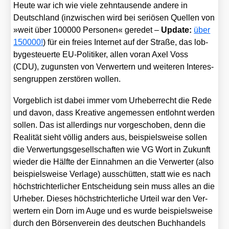
Heu­te war ich wie vie­le zehn­tau­sen­de ande­re in
Deutsch­land (inzwi­schen wird bei seriö­sen Quel­len von
»weit über 100000 Per­so­nen« gere­det –
Update:
über
150000!
) für ein frei­es Inter­net auf der Stra­ße, das lob­
by­ge­steu­er­te EU-Poli­ti­ker, allen vor­an Axel Voss
(CDU), zuguns­ten von Ver­wer­tern und wei­te­ren Inter­es­
sen­grup­pen zer­stö­ren wol­len.
Vor­geb­lich ist dabei immer vom Urhe­ber­recht die Rede
und davon, dass Krea­ti­ve ange­mes­sen ent­lohnt wer­den
sol­len. Das ist aller­dings nur vor­ge­scho­ben, denn die
Rea­li­tät sieht völ­lig anders aus, bei­spiels­wei­se sol­len
die Ver­wer­tungs­ge­sell­schaf­ten wie VG Wort in Zukunft
wie­der die Hälf­te der Ein­nah­men an die Ver­wer­ter (also
bei­spiels­wei­se Ver­la­ge) aus­schüt­ten, statt wie es nach
höchst­rich­ter­li­cher Ent­schei­dung sein muss alles an die
Urhe­ber. Die­ses höchst­rich­ter­li­che Urteil war den Ver­
wer­tern ein Dorn im Auge und es wur­de bei­spiels­wei­se
durch den Bör­sen­ver­ein des deut­schen Buch­han­dels