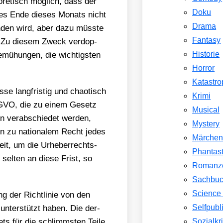
­re­tisch mög­lich, dass der
Doku
ates Ende die­ses Monats nicht
Drama
in­den wird, aber dazu müss­te
Fantasy
. Zu die­sem Zweck ver­dop­
Historie
emü­hun­gen, die wich­tigs­ten
Horror
Katastr
se lang­fris­tig und chao­tisch
Krimi
SGVO, die zu einem Gesetz
Musical
n ver­ab­schie­det wer­den,
Mystery
en zu natio­na­lem Recht jedes
Märche
eit, um die Urhe­ber­rechts­
Phantast
r sel­ten an die­se Frist, so
Romanz
Sachbu
Science 
ng der Richt­li­nie von den
Selfpubl
unter­stützt haben. Die der­
stets für die schlimms­ten Tei­le
Sozialkri