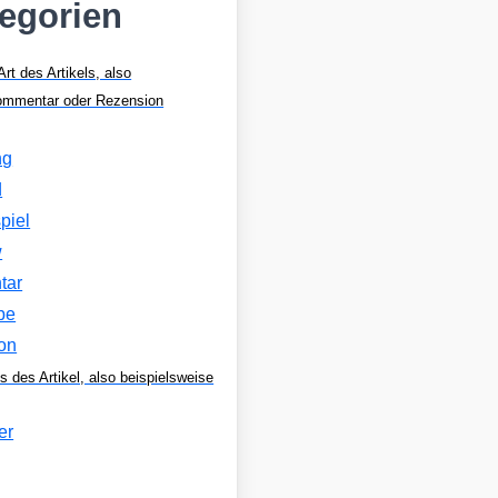
tegorien
Art des Artikels, also
Kommentar oder Rezension
ng
d
piel
w
tar
be
on
s des Artikel, also beispielsweise
er