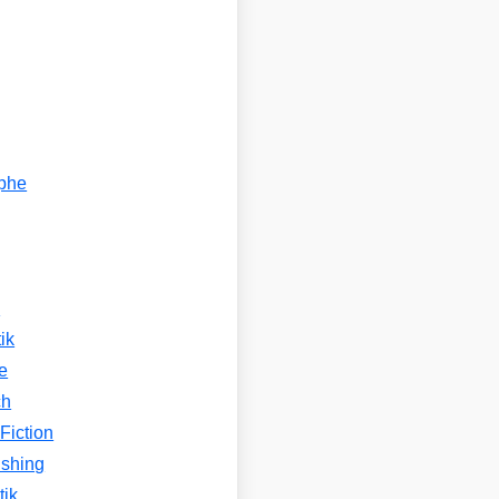
ophe
n
ik
e
ch
Fiction
ishing
tik