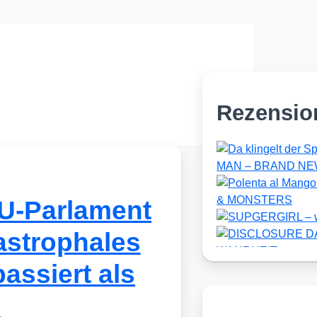
Rezensio
U-Parlament
astrophales
assiert als
?