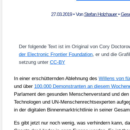
27.03.2019
• Von
Stefan Holzhauer
•
Gese
Der fol­gen­de Text ist im Ori­gi­nal von Cory Doc­to­
der Elec­tro­nic Fron­tier Foun­da­ti­on
, er und die Gra­f
set­zung unter
CC-BY
In einer erschüt­tern­den Ableh­nung des
Wil­lens von fü
und über
100.000 Demons­tran­ten an die­sem Wochen­
Par­la­ment den gesun­den Men­schen­ver­stand und den 
Tech­no­lo­gen und UN-Men­schen­rechts­exper­ten auf­ge­
in der digi­ta­len Bin­nen­markt­richt­li­nie in sei­ner Gesamt­
Es gibt jetzt nur noch wenig, was ver­hin­dern kann, 