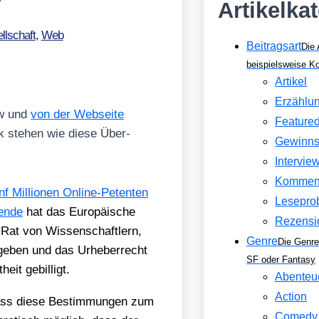
Artikelka
llschaft
,
Web
Beitragsart
Die 
beispielsweise 
Artikel
Erzählu
row und
von der Web­sei­te
Feature
ik ste­hen wie die­se Über­
Gewinns
Intervie
Kommen
nf Mil­lio­nen Online-Peten­ten
Lesepro
en­de
hat das Euro­päi­sche
Rezensi
Rat von Wis­sen­schaft­lern,
Genre
Die Genre
ge­ben und das Urhe­ber­recht
SF oder Fantasy
heit gebil­ligt.
Abenteu
Action
dass die­se Bestim­mun­gen zum
Comedy