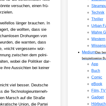
önn­te ver­su­chen, einen frü­
Steamp
zie­len.
Technik
Thriller
ei­fel­los län­ger brau­chen. In
Urban F
­gert, die woll­ten, dass sie
Wahre G
t scham­lo­sen Dro­hun­gen von
Western
rt wur­den, die warn­ten, dass
Wissens
te, »nicht ver­ges­sen« wür­
Medium
Das be
ren­nung zwi­schen dem pol­ni­
beispielsweise B
­ten, wobei die Poli­ti­ker dar­
App
e ihre Aus­sich­ten bei kei­ner
Buch
Comic
eBook
nicht viel bes­ser. Deut­sche
Film, T
 die Tech­no­lo­gie­un­ter­neh­
Gadget
den Marsch auf die Stra­ße
Hörbuch
kra­ti­sche Uni­on, die Par­tei