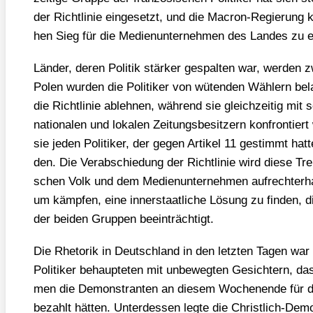
der Richt­li­nie ein­ge­setzt, und die Macron-Regie­rung k
hen Sieg für die Medi­en­un­ter­neh­men des Lan­des zu er
Län­der, deren Poli­tik stär­ker gespal­ten war, wer­den zw
Polen wur­den die Poli­ti­ker von wüten­den Wäh­lern bela
die Richt­li­nie ableh­nen, wäh­rend sie gleich­zei­tig mi
natio­na­len und loka­len Zei­tungs­be­sit­zern kon­fron­tie
sie jeden Poli­ti­ker, der gegen Arti­kel 11 gestimmt hat­
den. Die Ver­ab­schie­dung der Richt­li­nie wird die­se T
schen Volk und dem Medi­en­un­ter­neh­men auf­recht­erhal
um kämp­fen, eine inner­staat­li­che Lösung zu fin­den, di
der bei­den Grup­pen beein­träch­tigt.
Die Rhe­to­rik in Deutsch­land in den letz­ten Tagen war 
Poli­ti­ker behaup­te­ten mit unbe­weg­ten Gesich­tern, dass
men die Demons­tran­ten an die­sem Wochen­en­de für 
bezahlt hät­ten. Unter­des­sen leg­te die Christ­lich-Demo­