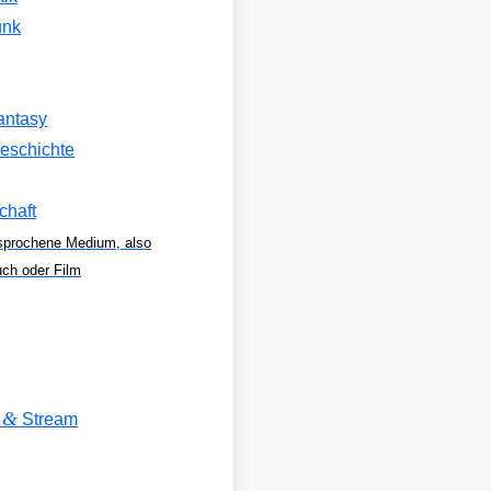
unk
antasy
eschichte
chaft
sprochene Medium, also
uch oder Film
&
V
Stream