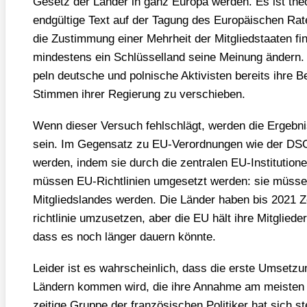
Gesetz der Län­der in ganz Euro­pa wer­den. Es ist theo
end­gül­ti­ge Text auf der Tagung des Euro­päi­schen R
die Zustim­mung einer Mehr­heit der Mit­glied­staa­ten f
min­des­tens ein Schlüs­sel­land sei­ne Mei­nung ändern
peln deut­sche und pol­ni­sche Akti­vis­ten bereits ihre B
Stim­men ihrer Regie­rung zu ver­schie­ben.
Wenn die­ser Ver­such fehl­schlägt, wer­den die Ergeb­nis­
sein. Im Gegen­satz zu EU-Ver­ord­nun­gen wie der D
wer­den, indem sie durch die zen­tra­len EU-Insti­tu­tio­ne
müs­sen EU-Richt­li­ni­en umge­setzt wer­den: sie müs­s
Mit­glieds­lan­des wer­den. Die Län­der haben bis 2021 Z
richt­li­nie umzu­set­zen, aber die EU hält ihre Mit­glie­de
dass es noch län­ger dau­ern könn­te.
Lei­der ist es wahr­schein­lich, dass die ers­te Umset­zu
Län­dern kom­men wird, die ihre Annah­me am meis­ten 
zei­ti­ge Grup­pe der fran­zö­si­schen Poli­ti­ker hat sich 