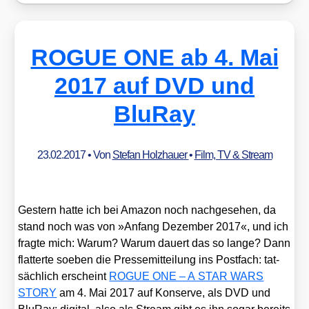
ROGUE ONE ab 4. Mai
2017 auf DVD und
BluRay
23.02.2017
• Von
Stefan Holzhauer
•
Film, TV & Stream
Ges­tern hat­te ich bei Ama­zon noch nach­ge­se­hen, da
stand noch was von »Anfang Dezem­ber 2017«, und ich
frag­te mich: War­um? War­um dau­ert das so lan­ge? Dann
flat­ter­te soeben die Pres­se­mit­tei­lung ins Post­fach: tat­
säch­lich erscheint
ROGUE ONE – A STAR WARS
STORY
am 4. Mai 2017 auf Kon­ser­ve, als DVD und