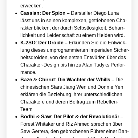
erwe­cken.
Cas­si­an: Der Spi­on –
Dar­stel­ler Die­go Luna
lässt uns in sei­nen kom­ple­xen, getrie­be­nen Cha­
rak­ter bli­cken, der durch Selbst­lo­sig­keit, Beharr­
lich­keit und Lei­den­schaft zu einem Hel­den wird.
K‑2SO: Der Dro­ide –
Erkun­den Sie die Ent­wick­
lung die­ses umpro­gram­mier­ten impe­ria­len Sicher­
heits­dro­iden, von den ers­ten Ent­wür­fen über das
Cha­rak­ter-Design bis hin zu Alan Tudyks Per­for­
mance.
&
Baze
Chir­rut: Die Wäch­ter der Whills –
Die
chi­ne­si­schen Stars Jiang Wen und Don­nie Yen
erklä­ren die Bezie­hung ihrer unter­schied­li­chen
Cha­rak­te­re und deren Bei­trag zum Rebel­len-
Team.
&
&
Bodhi
Saw: Der Pilot
der Revo­lu­tio­när –
Forest Whita­ker und Riz Ahmed spre­chen über
Saw Ger­rera, den gebro­che­nen Füh­rer einer Ban­