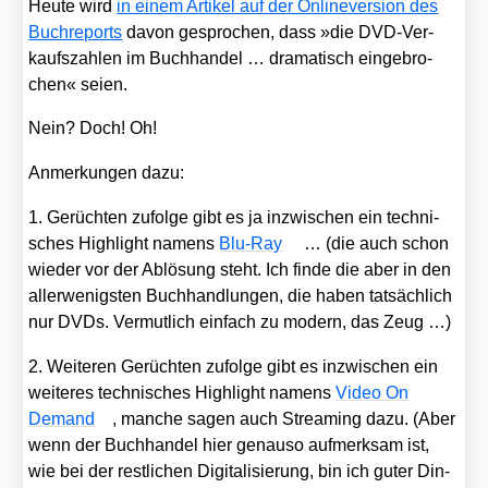
Heu­te wird
in einem Arti­kel auf der Onlin­ever­si­on des
Buch­re­ports
davon gespro­chen, dass »die DVD-Ver­
kaufs­zah­len im Buch­han­del … dra­ma­tisch ein­ge­bro­
chen« sei­en.
Nein? Doch! Oh!
Anmer­kun­gen dazu:
1. Gerüch­ten zufol­ge gibt es ja inzwi­schen ein tech­ni­
sches High­light namens
Blu-Ray
… (die auch schon
wie­der vor der Ablö­sung steht. Ich fin­de die aber in den
aller­we­nigs­ten Buch­hand­lun­gen, die haben tat­säch­lich
nur DVDs. Ver­mut­lich ein­fach zu modern, das Zeug …)
2. Wei­te­ren Gerüch­ten zufol­ge gibt es inzwi­schen ein
wei­te­res tech­ni­sches High­light namens
Video On
Demand
, man­che sagen auch Strea­ming dazu. (Aber
wenn der Buch­han­del hier genau­so auf­merk­sam ist,
wie bei der rest­li­chen Digi­ta­li­sie­rung, bin ich guter Din­