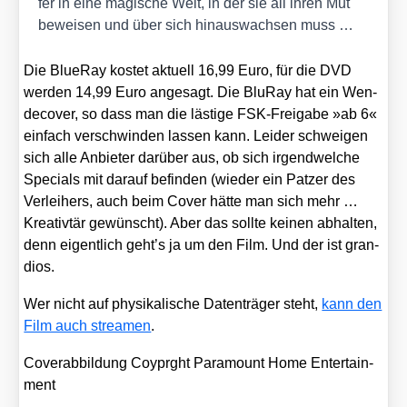
fer in eine magi­sche Welt, in der sie all ihren Mut
bewei­sen und über sich hin­aus­wach­sen muss …
Die BlueR­ay kos­tet aktu­ell 16,99 Euro, für die DVD
wer­den 14,99 Euro ange­sagt. Die Blu­Ray hat ein Wen­
de­co­ver, so dass man die läs­ti­ge FSK-Frei­ga­be »ab 6«
ein­fach ver­schwin­den las­sen kann. Lei­der schwei­gen
sich alle Anbie­ter dar­über aus, ob sich irgend­wel­che
Spe­cials mit dar­auf befin­den (wie­der ein Pat­zer des
Ver­lei­hers, auch beim Cover hät­te man sich mehr …
Krea­tiv­tär gewünscht). Aber das soll­te kei­nen abhal­ten,
denn eigent­lich geht’s ja um den Film. Und der ist gran­
di­os.
Wer nicht auf phy­si­ka­li­sche Daten­trä­ger steht,
kann den
Film auch strea­men
.
Cover­ab­bil­dung Coy­prght Para­mount Home Enter­tain­
ment