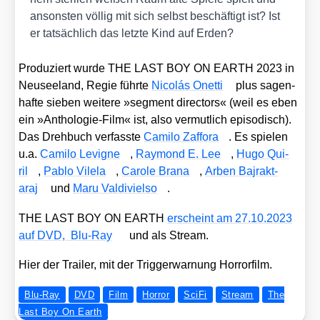
ansons­ten völ­lig mit sich selbst beschäf­tigt ist? Ist
er tat­säch­lich das letz­te Kind auf Erden?
Pro­du­ziert wur­de THE LAST BOY ON EARTH 2023 in
Neu­see­land, Regie führ­te
Nicolás Onet­ti
plus sagen­
haf­te sie­ben wei­te­re »seg­ment direc­tors« (weil es eben
ein »Antho­lo­gie-Film« ist, also ver­mut­lich epi­so­disch).
Das Dreh­buch ver­fass­te
Cami­lo Zaf­fo­ra
. Es spie­len
u.a.
Cami­lo Levi­gne
,
Ray­mond E. Lee
,
Hugo Qui­
ril
,
Pablo Vile­la
,
Caro­le Bra­na
,
Arben Bajrakt­
araj
und
Maru Val­di­viel­so
.
THE LAST BOY ON EARTH
erscheint am 27.10.2023
auf DVD, Blu-Ray
und als Stream.
Hier der Trai­ler, mit der Trig­ger­war­nung Hor­ror­film.
Blu-Ray
DVD
Film
Horror
SciFi
Stream
The
Last Boy On Earth