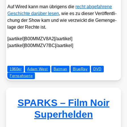
Auf Wired kann man übri­gens die
recht abge­fah­re­ne
Geschich­te dar­über lesen
, wie es zu die­ser Ver­öf­fent­li­
chung der Show kam und wie ver­zwickt die Gemenge­
la­ge der Rech­te ist.
[aartikel]B00MMZV8A2[/aartikel]
[aartikel]B00MMZV7BC[/aartikel]
1960er
Adam West
Batman
BlueRay
DVD
Fernsehserie
SPARKS – Film Noir
Superhelden