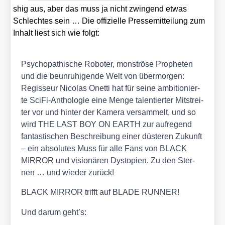
shig aus, aber das muss ja nicht zwin­gend etwas
Schlech­tes sein … Die offi­zi­el­le Pres­se­mit­tei­lung zum
Inhalt liest sich wie folgt:
Psy­cho­pa­thi­sche Robo­ter, mons­trö­se Pro­phe­ten
und die beun­ru­hi­gen­de Welt von über­mor­gen:
Regis­seur Nico­las Onet­ti hat für sei­ne ambi­tio­nier­
te Sci­Fi-Antho­lo­gie eine Men­ge talen­tier­ter Mit­strei­
ter vor und hin­ter der Kame­ra ver­sam­melt, und so
wird THE LAST BOY ON EARTH zur auf­re­gend
fan­tas­ti­schen Beschrei­bung einer düs­te­ren Zukunft
– ein abso­lu­tes Muss für alle Fans von BLACK
MIRROR und visio­nä­ren Dys­to­pien. Zu den Ster­
nen … und wie­der zurück!
BLACK MIRROR trifft auf BLADE RUNNER!
Und dar­um geht’s: