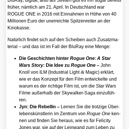
Blu­Ray; digi­tal, also als Stream gibt es ihn sogar bereits
frü­her, näm­lich am 21. April. In Deutsch­land war
ROGUE ONE in 2016 mit Ein­nah­men in Höhe von 40
Mil­lio­nen Euro der uner­reich­te Spit­zen­rei­ter an der
Kino­kas­se.
Natür­lich fin­det sich auf den Schei­ben auch Zusatz­ma­
te­ri­al – und das ist im Fall der Blu­Ray eine Men­ge:
Die Geschich­ten hin­ter
Rogue One: A Star
Wars Sto­ry
: Die Idee zu
Rogue One
–
John
&
Knoll von ILM (Indus­tri­al Light
Magic) erklärt,
wie er das Kon­zept für den Film ent­wi­ckel­te und
war­um es der rich­ti­ge Film ist, um die
Star Wars
Fil­me außer­halb der Sky­wal­ker-Saga ein­zu­füh­
ren.
Jyn: Die Rebel­lin –
Ler­nen Sie die trot­zi­ge Über­
le­bens­künst­le­rin im Zen­trum von
Rogue One
ken­
nen und fin­den Sie her­aus, wie es für Feli­ci­ty
Jones war, sie auf der Lein­wand zum Leben zu