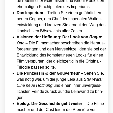
de rebel­li­scher Extre­mis­ten und Bho­di Rook, den
ehe­ma­li­gen Fracht­pi­lo­ten des Impe­ri­ums.
Das Impe­ri­um –
Tref­fen Sie einen gefähr­li­chen
neu­en Geg­ner, den Chef der impe­ria­len Waf­fen­
ent­wick­lung und kreu­zen Sie erneut den Weg des
iko­nischs­ten Böse­wichts aller Zei­ten.
Visio­nen der Hoff­nung: Der Look von
Rogue
One
–
Die Fil­me­ma­cher beschrei­ben die Heraus­
forderungen und den Ner­ven­kit­zel, den sie bei der
Ent­wick­lung des kom­plett neu­en Looks für einen
Film ver­spür­ten, der gleich­zei­tig in die Ori­gi­nal-
Tri­lo­gie pas­sen soll­te.
&
Die Prin­zes­sin
der Gou­ver­neur –
Sehen Sie,
was nötig war, um die jun­ge Leia aus
Star Wars:
Eine neue Hoff­nung
und einen ihrer unver­gess­
lichs­ten Fein­de zurück auf die Lein­wand zu brin­
gen.
Epi­log: Die Geschich­te geht wei­ter –
Die Fil­me­
ma­cher und der Cast fei­ern die Pre­miè­re von