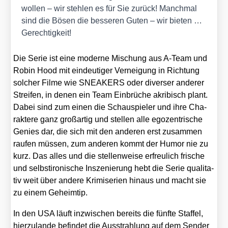
wol­len – wir steh­len es für Sie zurück! Manch­mal
sind die Bösen die bes­se­ren Guten – wir bie­ten …
Gerech­tig­keit!
Die Serie ist eine moder­ne Mischung aus A‑Team und
Robin Hood mit ein­deu­ti­ger Ver­nei­gung in Rich­tung
sol­cher Fil­me wie SNEAKERS oder diver­ser ande­rer
Strei­fen, in denen ein Team Ein­brü­che akri­bisch plant.
Dabei sind zum einen die Schau­spie­ler und ihre Cha­
rak­te­re ganz groß­ar­tig und stel­len alle ego­zen­tri­sche
Genies dar, die sich mit den ande­ren erst zusam­men
rau­fen müs­sen, zum ande­ren kommt der Humor nie zu
kurz. Das alles und die stel­len­wei­se erfreu­lich fri­sche
und selbst­iro­ni­sche Insze­nie­rung hebt die Serie qua­li­ta­
tiv weit über ande­re Kri­mi­se­ri­en hin­aus und macht sie
zu einem Geheim­tip.
In den USA läuft inzwi­schen bereits die fünf­te Staf­fel,
hier­zu­lan­de befin­det die Aus­strah­lung auf dem Sen­der