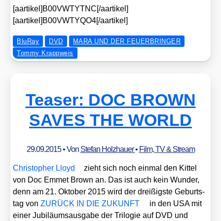
[aartikel]B00VWTYTNC[/aartikel]
[aartikel]B00VWTYQO4[/aartikel]
BluRay
DVD
MARA UND DER FEUERBRINGER
Tommy Krappweis
Teaser: DOC BROWN
SAVES THE WORLD
29.09.2015
• Von
Stefan Holzhauer
•
Film, TV & Stream
Chris­to­pher Lloyd
zieht sich noch ein­mal den Kit­tel
von Doc Emmet Brown an. Das ist auch kein Wun­der,
denn am 21. Okto­ber 2015 wird der drei­ßigs­te Geburts­
tag von
ZURÜCK IN DIE ZUKUNFT
in den USA mit
einer Jubi­lä­ums­aus­ga­be der Tri­lo­gie auf DVD und