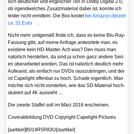
sich deut­scher und eng­li­scher Ton in Dol­by Digi­tal 2.0,
ob irgend­wel­ches Zusatz­ma­te­ri­al dabei ist, konn­te ich
lei­der nicht ermit­teln. Die Box kos­tet
bei Ama­zon der­zeit
ca. 31 Euro
.
Nicht mehr zeit­ge­mäß fin­de ich, dass es kei­ne Blu-Ray-
Fas­sung gibt, auf mei­ne Anfra­ge ant­wor­te­te man, es
exis­tie­re kein HD-Mas­ter. Ach was? Den muss man
natür­lich her­stel­len, da sind ja schon ganz ande­re Seri­
en über­ar­bei­tet wor­den. Das ist natür­lich deut­lich mehr
Auf­wand, als ein­fach nur DVDs raus­zu­brin­gen, und der
ist Cape­light offen­bar zu hoch. Scha­de eigent­lich. Man
möch­te sich nicht vor­stel­len, wie das SD-Mate­ri­al hoch­
ska­liert auf 4K aus­sieht …
Die zwei­te Staf­fel soll im März 2016 erschei­nen.
Cover­ab­bil­dung DVD Copy­right Cape­light Pic­tures
[aartikel]B014R5R83U[/aartikel]