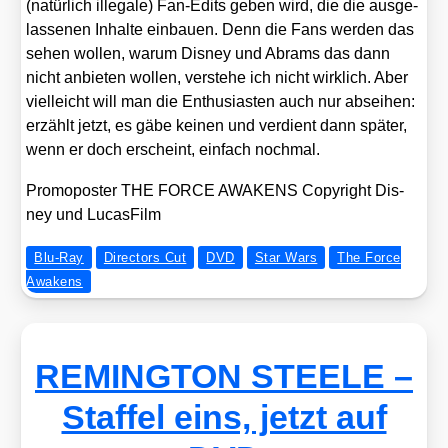
(natür­lich ille­ga­le) Fan-Edits geben wird, die die aus­ge­
las­se­nen Inhal­te ein­bau­en. Denn die Fans wer­den das
sehen wol­len, war­um Dis­ney und Abrams das dann
nicht anbie­ten wol­len, ver­ste­he ich nicht wirk­lich. Aber
viel­leicht will man die Enthu­si­as­ten auch nur absei­hen:
erzählt jetzt, es gäbe kei­nen und ver­dient dann spä­ter,
wenn er doch erscheint, ein­fach noch­mal.
Pro­mo­pos­ter THE FORCE AWAKENS Copy­right Dis­
ney und Lucas­Film
Blu-Ray
Directors Cut
DVD
Star Wars
The Force
Awakens
REMINGTON STEELE –
Staffel eins, jetzt auf