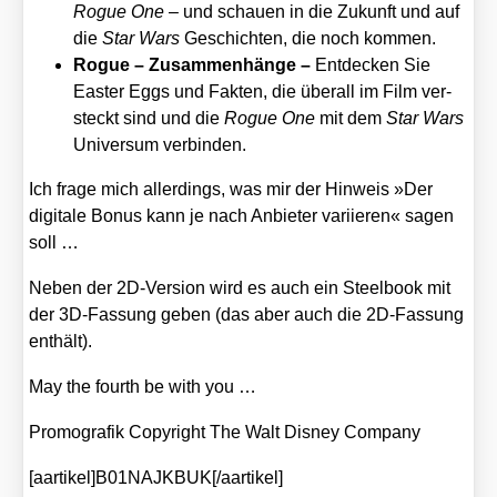
Rogue One
– und schau­en in die Zukunft und auf
die
Star Wars
Geschich­ten, die noch kom­men.
Rogue – Zusam­men­hän­ge –
Ent­de­cken Sie
Eas­ter Eggs und Fak­ten, die über­all im Film ver­
steckt sind und die
Rogue One
mit dem
Star Wars
Uni­ver­sum ver­bin­den.
Ich fra­ge mich aller­dings, was mir der Hin­weis »Der
digi­ta­le Bonus kann je nach Anbie­ter vari­ie­ren« sagen
soll …
Neben der 2D-Ver­si­on wird es auch ein Steel­book mit
der 3D-Fas­sung geben (das aber auch die 2D-Fas­sung
ent­hält).
May the fourth be with you …
Pro­mo­gra­fik Copy­right The Walt Dis­ney Com­pa­ny
[aartikel]B01NAJKBUK[/aartikel]