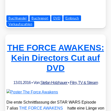
Buchhandel
Buchreport
DVD
Einbruch
Verkaufszahlen
THE FORCE AWAKENS:
Kein Directors Cut auf
DVD
13.01.2016
• Von
Stefan Holzhauer
•
Film, TV & Stream
Die ers­te Schnitt­fas­sung der STAR WARS Epi­so­de
7 ali­as
THE FORCE AWAKENS
hat­te eine Län­ge von