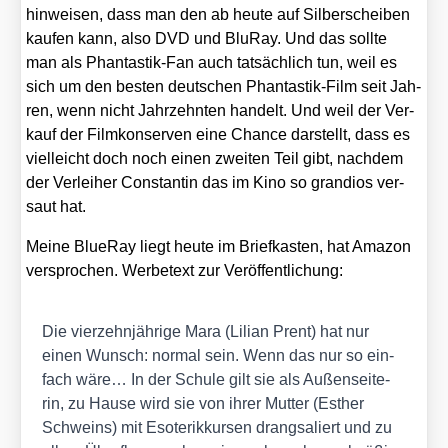
hin­wei­sen, dass man den ab heu­te auf Sil­ber­schei­ben
kau­fen kann, also DVD und Blu­Ray. Und das soll­te
man als Phan­tas­tik-Fan auch tat­säch­lich tun, weil es
sich um den bes­ten deut­schen Phan­tas­tik-Film seit Jah­
ren, wenn nicht Jahr­zehn­ten han­delt. Und weil der Ver­
kauf der Film­kon­ser­ven eine Chan­ce dar­stellt, dass es
viel­leicht doch noch einen zwei­ten Teil gibt, nach­dem
der Ver­lei­her Con­stan­tin das im Kino so gran­di­os ver­
saut hat.
Mei­ne BlueR­ay liegt heu­te im Brief­kas­ten, hat Ama­zon
ver­spro­chen. Wer­be­text zur Ver­öf­fent­li­chung:
Die vier­zehn­jäh­ri­ge Mara (Lili­an Prent) hat nur
einen Wunsch: nor­mal sein. Wenn das nur so ein­
fach wäre… In der Schu­le gilt sie als Außen­sei­te­
rin, zu Hau­se wird sie von ihrer Mut­ter (Esther
Schweins) mit Eso­te­rik­kur­sen drang­sa­liert und zu