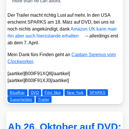
more than he can afford.
Der Trai­ler macht rich­tig Lust auf mehr. In den USA
erscheint SPARKS am 18. März auf DVD, bei uns ist
noch nichts ange­kün­digt, dank
Ama­zon UK kann man
ihn aber auch hier­zu­lan­de erhal­ten
– aller­dings erst
ab dem 7. April.
Mein Dank fürs Fin­den geht an
Cap­tain Sere­nus vom
Clock­wor­ker
.
[aartikel]B00IF91XQ8[/aartikel]
[aartikel]B00IF91XJ0[/aartikel]
BlueRay
DVD
Film Noir
New York
SPARKS
Superhelden
Trailer
Ab 26. Oktober auf DVD: