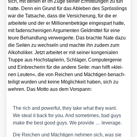
sich, mit denen er im Zuge sei­ner Ermitt­lun­gen zu tun
hat­te. Denn ein Grund für das Able­ben des Spröss­lings
war die Tat­sa­che, dass die Ver­si­che­rung, für die er
arbei­te­te und der er Mil­lio­nen­be­trä­ge ein­ge­spart hat­te,
mit faden­schei­ni­gen Argu­men­ten Geld­mit­tel für eine
teu­re Behand­lung ver­wei­ger­te. Das brach­te Nate dazu
die Sei­ten zu wech­seln und mach­te ihn zudem zum
Alko­ho­li­ker. Jetzt arbei­tet er mit sei­ner kon­ge­nia­len
Trup­pe aus Hoch­stap­le­rin, Schlä­ger, Com­pu­ter­ge­nie
und Ein­bre­che­rin für die ande­re Sei­te: man hilft »klei­
nen Leu­ten«, die von Rei­chen und Mäch­ti­gen benach­
tei­ligt wur­den und kei­ne Mög­lich­keit haben, sich zu
weh­ren. Das Mot­to aus dem Vor­spann:
The rich and powerful, they take what they want.
We ste­al it back for you. And some­ti­mes, bad guys
make the best good guys. We pro­vi­de … levera­ge.
Die Rei­chen und Mäch­ti­gen neh­men sich, was sie