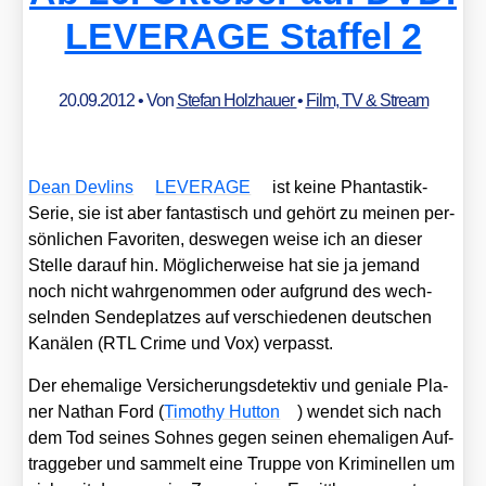
LEVERAGE Staffel 2
20.09.2012
• Von
Stefan Holzhauer
•
Film, TV & Stream
Dean Dev­lins
LEVERAGE
ist kei­ne Phan­tas­tik-
Serie, sie ist aber fan­tas­tisch und gehört zu mei­nen per­
sön­li­chen Favo­ri­ten, des­we­gen wei­se ich an die­ser
Stel­le dar­auf hin. Mög­li­cher­wei­se hat sie ja jemand
noch nicht wahr­ge­nom­men oder auf­grund des wech­
seln­den Sen­de­plat­zes auf ver­schie­de­nen deut­schen
Kanä­len (RTL Crime und Vox) ver­passt.
Der ehe­ma­li­ge Ver­si­che­rungs­de­tek­tiv und genia­le Pla­
ner Nathan Ford (
Timo­thy Hut­ton
) wen­det sich nach
dem Tod sei­nes Soh­nes gegen sei­nen ehe­ma­li­gen Auf­
trag­ge­ber und sam­melt eine Trup­pe von Kri­mi­nel­len um