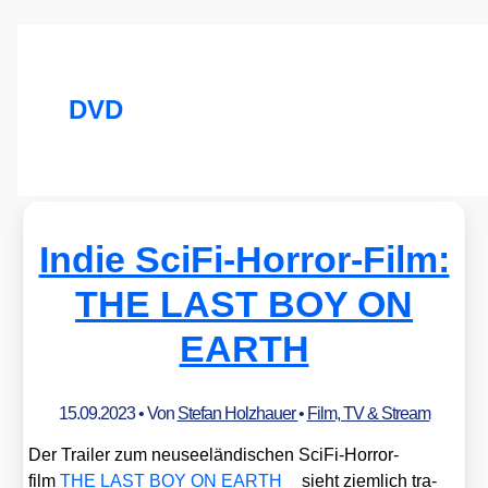
DVD
Indie SciFi-Horror-Film:
THE LAST BOY ON
EARTH
15.09.2023
• Von
Stefan Holzhauer
•
Film, TV & Stream
Der Trai­ler zum neu­see­län­di­schen Sci­Fi-Hor­ror­
film
THE LAST BOY ON EARTH
sieht ziem­lich tra­