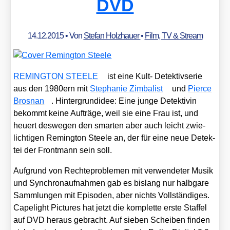
DVD
14.12.2015
• Von
Stefan Holzhauer
•
Film, TV & Stream
REMINGTON STEELE
ist eine Kult- Detek­tiv­se­rie
aus den 1980ern mit
Ste­pha­nie Zim­ba­list
und
Pier­ce
Bros­nan
. Hin­ter­grund­idee: Eine jun­ge Detek­ti­vin
bekommt kei­ne Auf­trä­ge, weil sie eine Frau ist, und
heu­ert des­we­gen den smar­ten aber auch leicht zwie­
lich­ti­gen Reming­ton Ste­e­le an, der für eine neue Detek­
tei der Front­mann sein soll.
Auf­grund von Rech­te­pro­ble­men mit ver­wen­de­ter Musik
und Syn­chron­auf­nah­men gab es bis­lang nur halb­ga­re
Samm­lun­gen mit Epi­so­den, aber nichts Voll­stän­di­ges.
Cape­light Pic­tures hat jetzt die kom­plet­te ers­te Staf­fel
auf DVD her­aus gebracht. Auf sie­ben Schei­ben fin­den