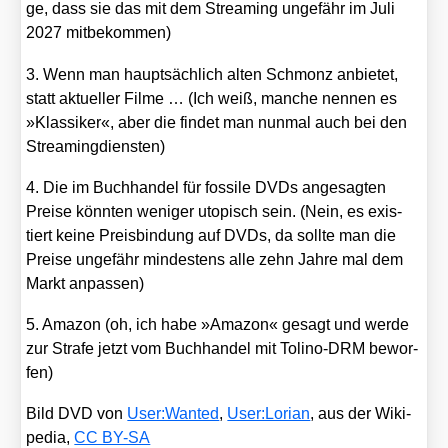
ge, dass sie das mit dem Strea­ming unge­fähr im Juli
2027 mit­be­kom­men)
3. Wenn man haupt­säch­lich alten Schmonz anbie­tet,
statt aktu­el­ler Fil­me … (Ich weiß, man­che nen­nen es
»Klas­si­ker«, aber die fin­det man nun­mal auch bei den
Strea­ming­diens­ten)
4. Die im Buch­han­del für fos­si­le DVDs ange­sag­ten
Prei­se könn­ten weni­ger uto­pisch sein. (Nein, es exis­
tiert kei­ne Preis­bin­dung auf DVDs, da soll­te man die
Prei­se unge­fähr min­des­tens alle zehn Jah­re mal dem
Markt anpas­sen)
5. Ama­zon (oh, ich habe »Ama­zon« gesagt und wer­de
zur Stra­fe jetzt vom Buch­han­del mit Toli­no-DRM bewor­
fen)
Bild DVD von
User:Wanted
,
User:Lorian
, aus der Wiki­
pe­dia,
CC BY-SA