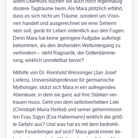
allem Über­fluss suchen sie auch noch regel­mä­ßig
düs­te­re Tag­träu­me heim. Als Mara plötz­lich erfährt,
dass es sich nicht um Träu­me, son­dern um Visio­
nen han­delt und aus­ge­rech­net sie eine Sehe­rin
sein soll, gerät ihr Leben ordent­lich aus den Fugen.
Denn Mara hat kei­ne gerin­ge­re Auf­ga­be auf­er­legt
bekom­men, als den dro­hen­den Welt­un­ter­gang zu
ver­hin­dern – steht Rag­na­r­ök, die Göt­ter­däm­me­
rung, wirk­lich unmit­tel­bar bevor?
Mit­hil­fe von Dr. Rein­hold Weis­sin­ger (Jan Josef
Lie­fers), Uni­ver­si­täts­pro­fes­sor für ger­ma­ni­sche
Mytho­lo­gie, stürzt sich Mara in ein auf­re­gen­des
Aben­teu­er, in dem sie ganz auf ihre Stär­ken ver­
trau­en muss. Geht von dem selbst­ver­lieb­ten Loki
(Chris­toph Maria Herbst) und sei­ner geheim­nis­vol­
len Frau Sigyn (Eva Haber­mann) wirk­lich die größ­
te Gefahr aus? Und was hat es mit dem bedroh­li­
chen Feu­er­brin­ger auf sich? Mara gerät immer tie­