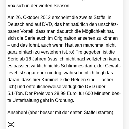
Vox sich in der vier­ten Sea­son.
Am 26. Okto­ber 2012 erscheint die zwei­te Staf­fel in
Deutsch­land auf DVD, das hat natür­lich den unschätz­
ba­ren Vor­teil, dass man dadurch die Mög­lich­keit hat,
sich die Serie auch im Ori­gi­nal­ton anse­hen zu kön­nen
– und das lohnt, auch wenn Har­ti­san manch­mal nicht
ganz ein­fach zu ver­ste­hen ist. :o) Frei­ge­ge­ben ist die
Serie ab 16 Jah­ren (was ich nicht nach­voll­zie­hen kann,
es pas­siert wirk­lich nichts Schlim­mes dar­in, der Gewalt­
le­vel ist sogar eher nied­rig, wahr­schein­lich liegt das
dar­an, dass hier Kri­mi­nel­le die Hel­den sind – lächer­
lich) und erfreu­li­cher­wei­se ver­fügt die DVD über
5.1‑Ton. Der Preis von 28,99 Euro für 600 Minu­ten bes­
te Unter­hal­tung geht in Ord­nung.
Anse­hen! (aber bes­ser mit der ers­ten Staf­fel star­ten)
[cc]