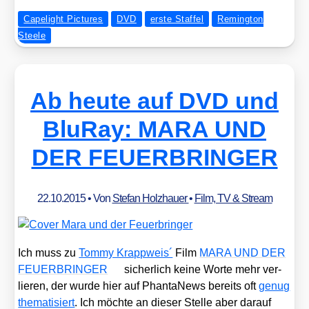
Capelight Pictures
DVD
erste Staffel
Remington
Steele
Ab heute auf DVD und
BluRay: MARA UND
DER FEUERBRINGER
22.10.2015
• Von
Stefan Holzhauer
•
Film, TV & Stream
Ich muss zu
Tom­my Krapp­weis´
Film
MARA UND DER
FEUERBRINGER
sicher­lich kei­ne Wor­te mehr ver­
lie­ren, der wur­de hier auf Phan­ta­News bereits oft
genug
the­ma­ti­siert
. Ich möch­te an die­ser Stel­le aber dar­auf