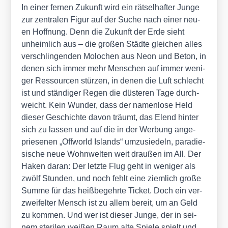
In einer fer­nen Zukunft wird ein rät­sel­haf­ter Jun­ge
zur zen­tra­len Figur auf der Suche nach einer neu­
en Hoff­nung. Denn die Zukunft der Erde sieht
unheim­lich aus – die gro­ßen Städ­te glei­chen alles
ver­schlin­gen­den Molo­chen aus Neon und Beton, in
denen sich immer mehr Men­schen auf immer weni­
ger Res­sour­cen stür­zen, in denen die Luft schlecht
ist und stän­di­ger Regen die düs­te­ren Tage durch­
weicht. Kein Wun­der, dass der namen­lo­se Held
die­ser Geschich­te davon träumt, das Elend hin­ter
sich zu las­sen und auf die in der Wer­bung ange­
prie­se­nen „Off­world Islands“ umzu­sie­deln, para­die­
si­sche neue Wohn­wel­ten weit drau­ßen im All. Der
Haken dar­an: Der letz­te Flug geht in weni­ger als
zwölf Stun­den, und noch fehlt eine ziem­lich gro­ße
Sum­me für das heiß­be­gehr­te Ticket. Doch ein ver­
zwei­fel­ter Mensch ist zu allem bereit, um an Geld
zu kom­men. Und wer ist die­ser Jun­ge, der in sei­
nem ste­ri­len wei­ßen Raum alte Spie­le spielt und