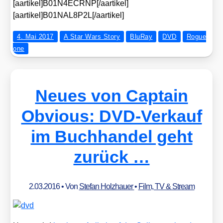
[aartikel]B01N4ECRNP[/aartikel]
[aartikel]B01NAL8P2L[/aartikel]
4. Mai 2017
A Star Wars Story
BluRay
DVD
Rogue
one
Neues von Captain
Obvious: DVD-Verkauf
im Buchhandel geht
zurück …
2.03.2016
• Von
Stefan Holzhauer
•
Film, TV & Stream