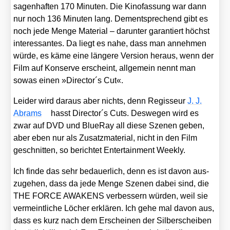
sagen­haf­ten 170 Minu­ten. Die Kino­fas­sung war dann
nur noch 136 Minu­ten lang. Dem­entspre­chend gibt es
noch jede Men­ge Mate­ri­al – dar­un­ter garan­tiert höchst
inter­es­san­tes. Da liegt es nahe, dass man anneh­men
wür­de, es käme eine län­ge­re Ver­si­on her­aus, wenn der
Film auf Kon­ser­ve erscheint, all­ge­mein nennt man
sowas einen »Director´s Cut«.
Lei­der wird dar­aus aber nichts, denn Regis­seur
J. J.
Abrams
hasst Director´s Cuts. Des­we­gen wird es
zwar auf DVD und BlueR­ay all die­se Sze­nen geben,
aber eben nur als Zusatz­ma­te­ri­al, nicht in den Film
geschnit­ten, so berich­tet Enter­tain­ment Weekly.
Ich fin­de das sehr bedau­er­lich, denn es ist davon aus­
zu­ge­hen, dass da jede Men­ge Sze­nen dabei sind, die
THE FORCE AWAKENS ver­bes­sern wür­den, weil sie
ver­meint­li­che Löcher erklä­ren. Ich gehe mal davon aus,
dass es kurz nach dem Erschei­nen der Sil­ber­schei­ben