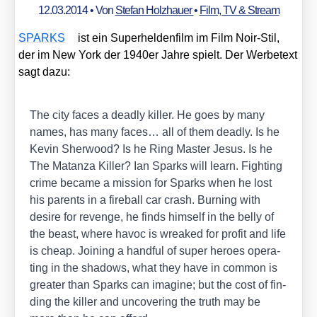
12.03.2014
• Von
Stefan Holzhauer
•
Film, TV & Stream
SPARKS
ist ein Super­hel­den­film im Film Noir-Stil,
der im New York der 1940er Jah­re spielt. Der Wer­be­text
sagt dazu:
The city faces a dead­ly kil­ler. He goes by many
names, has many faces… all of them dead­ly. Is he
Kevin Sher­wood? Is he Ring Mas­ter Jesus. Is he
The Mat­an­za Kil­ler? Ian Sparks will learn. Fight­ing
crime beca­me a mis­si­on for Sparks when he lost
his par­ents in a fire­ball car crash. Bur­ning with
desi­re for reven­ge, he finds hims­elf in the bel­ly of
the beast, whe­re havoc is wrea­k­ed for pro­fit and life
is cheap. Joi­ning a handful of super heroes ope­ra­
ting in the shadows, what they have in com­mon is
grea­ter than Sparks can ima­gi­ne; but the cost of fin­
ding the kil­ler and unco­ve­ring the truth may be