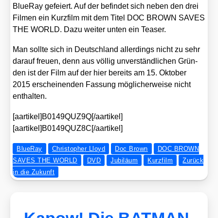
BlueR­ay gefei­ert. Auf der befin­det sich neben den drei
Fil­men ein Kurz­film mit dem Titel DOC BROWN SAVES
THE WORLD. Dazu wei­ter unten ein Teaser.
Man soll­te sich in Deutsch­land aller­dings nicht zu sehr
dar­auf freu­en, denn aus völ­lig unver­ständ­li­chen Grün­
den ist der Film auf der hier bereits am 15. Okto­ber
2015 erschei­nen­den Fas­sung mög­li­cher­wei­se nicht
ent­hal­ten.
[aartikel]B0149QUZ9Q[/aartikel]
[aartikel]B0149QUZ8C[/aartikel]
BlueRay
Christopher Lloyd
Doc Brown
DOC BROWN
SAVES THE WORLD
DVD
Jubiläum
Kurzfilm
Zurück
in die Zukunft
Kapow! Die BATMAN-