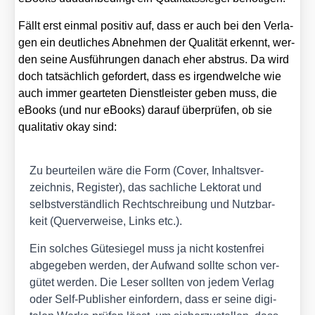
Fällt erst ein­mal posi­tiv auf, dass er auch bei den Ver­la­
gen ein deut­li­ches Abneh­men der Qua­li­tät erkennt, wer­
den sei­ne Aus­füh­run­gen danach eher abstrus. Da wird
doch tat­säch­lich gefor­dert, dass es irgend­wel­che wie
auch immer gear­te­ten Dienst­leis­ter geben muss, die
eBooks (und nur eBooks) dar­auf über­prü­fen, ob sie
qua­li­ta­tiv okay sind:
Zu beur­tei­len wäre die Form (Cover, Inhalts­ver­
zeich­nis, Regis­ter), das sach­li­che Lek­to­rat und
selbst­ver­ständ­lich Recht­schrei­bung und Nutz­bar­
keit (Quer­ver­wei­se, Links etc.).
Ein sol­ches Güte­sie­gel muss ja nicht kos­ten­frei
abge­ge­ben wer­den, der Auf­wand soll­te schon ver­
gü­tet wer­den. Die Leser soll­ten von jedem Ver­lag
oder Self-Publisher ein­for­dern, dass er sei­ne digi­