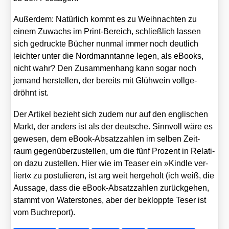
Außer­dem: Natür­lich kommt es zu Weih­nach­ten zu
einem Zuwachs im Print-Bereich, schließ­lich las­sen
sich gedruck­te Bücher nun­mal immer noch deut­lich
leich­ter unter die Nord­mann­tan­ne legen, als eBooks,
nicht wahr? Den Zusam­men­hang kann sogar noch
jemand her­stel­len, der bereits mit Glüh­wein voll­ge­
dröhnt ist.
Der Arti­kel bezieht sich zudem nur auf den eng­li­schen
Markt, der anders ist als der deut­sche. Sinn­voll wäre es
gewe­sen, dem eBook-Absatz­zah­len im sel­ben Zeit­
raum gegen­über­zu­stel­len, um die fünf Pro­zent in Rela­ti­
on dazu zustel­len. Hier wie im Teaser ein »Kind­le ver­
liert« zu pos­tu­lie­ren, ist arg weit her­ge­holt (ich weiß, die
Aus­sa­ge, dass die eBook-Absatz­zah­len zurück­ge­hen,
stammt von Water­sto­nes, aber der beklopp­te Teser ist
vom Buch­re­port).