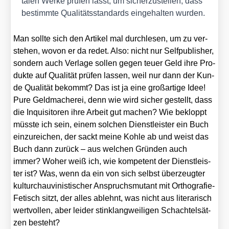
ta­len Wer­ke prü­fen lässt, um sicher­zu­stel­len, dass
bestimm­te Qua­li­täts­stan­dards ein­ge­hal­ten wur­den.
Man soll­te sich den Arti­kel mal durch­le­sen, um zu ver­
ste­hen, wovon er da redet. Also: nicht nur Self­pu­blisher,
son­dern auch Ver­la­ge sol­len gegen teu­er Geld ihre Pro­
duk­te auf Qua­li­tät prü­fen las­sen, weil nur dann der Kun­
de Qua­li­tät bekommt? Das ist ja eine groß­ar­ti­ge Idee!
Pure Geld­ma­che­rei, denn wie wird sicher gestellt, dass
die Inqui­si­to­ren ihre Arbeit gut machen? Wie bekloppt
müss­te ich sein, einem sol­chen Dienst­leis­ter ein Buch
ein­zu­rei­chen, der sackt mei­ne Koh­le ab und weist das
Buch dann zurück – aus wel­chen Grün­den auch
immer? Woher weiß ich, wie kom­pe­tent der Dienst­leis­
ter ist? Was, wenn da ein von sich selbst über­zeug­ter
kul­tur­chau­vi­nis­ti­scher Anspruchs­mu­tant mit Ortho­gra­fie-
Fetisch sitzt, der alles ablehnt, was nicht aus lite­ra­risch
wert­vol­len, aber lei­der stink­lang­wei­li­gen Schach­tel­sät­
zen besteht?