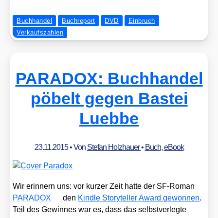
Buchhandel
Buchreport
DVD
Einbruch
Verkaufszahlen
PARADOX: Buchhandel
pöbelt gegen Bastei
Luebbe
23.11.2015
• Von
Stefan Holzhauer
•
Buch
,
eBook
Wir erin­nern uns: vor kur­zer Zeit hat­te der SF-Roman
PARADOX
den
Kind­le Sto­rytel­ler Award gewon­nen
.
Teil des Gewin­nes war es, dass das selbst­ver­leg­te