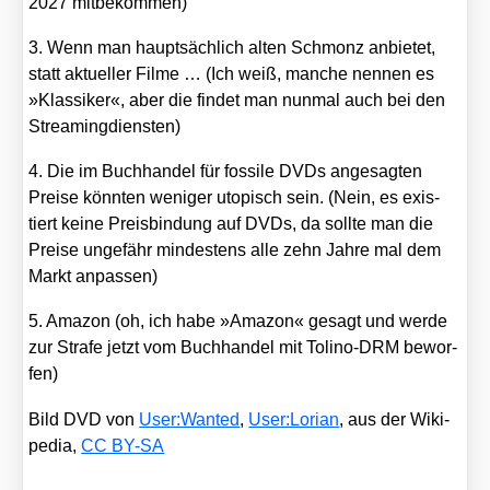
2027 mit­be­kom­men)
3. Wenn man haupt­säch­lich alten Schmonz anbie­tet,
statt aktu­el­ler Fil­me … (Ich weiß, man­che nen­nen es
»Klas­si­ker«, aber die fin­det man nun­mal auch bei den
Strea­ming­diens­ten)
4. Die im Buch­han­del für fos­si­le DVDs ange­sag­ten
Prei­se könn­ten weni­ger uto­pisch sein. (Nein, es exis­
tiert kei­ne Preis­bin­dung auf DVDs, da soll­te man die
Prei­se unge­fähr min­des­tens alle zehn Jah­re mal dem
Markt anpas­sen)
5. Ama­zon (oh, ich habe »Ama­zon« gesagt und wer­de
zur Stra­fe jetzt vom Buch­han­del mit Toli­no-DRM bewor­
fen)
Bild DVD von
User:Wanted
,
User:Lorian
, aus der Wiki­
pe­dia,
CC BY-SA