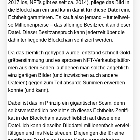
2017 los, NFTs gibt es seit ca. 2014), pfle­ge das Bild in
die Block­chain ein und kann damit
für die­se Datei
eine
Echt­heit garan­tie­ren. Es kauft also jemand – für teil­wei­
se Mil­lio­nen­prei­se – das allei­ni­ge Besitz­recht an die­ser
Datei. Die­ser Besitz­an­spruch kann jeder­zeit über die
dahin­ter lie­gen­de Block­chain veri­fi­ziert wer­den.
Da das ziem­lich gehy­ped wur­de, ent­stand schnell Gold­
grä­ber­stim­mung und es spros­sen NFT-Ver­kaufs­platt­for­
men aus dem Boden, auf denen man sol­che angeb­lich
ein­zig­ar­ti­gen Bil­der (und inzwi­schen auch ande­re
Datei­en) gegen zum Teil absur­de Sum­men erwer­ben
konn­te (und kann).
Dabei ist das im Prin­zip ein gigan­ti­scher Scam, denn
selbst­ver­ständ­lich bezieht sich die­ses Echt­heits-Zer­ti­fi­
kat in der Block­chain aus­schließ­lich auf die­se eine
Datei. Ich kann die­sel­be Bild­da­tei mil­lio­nen­fach ver­viel­
fäl­ti­gen und ins Netz streu­en. Die­je­ni­gen die für eine