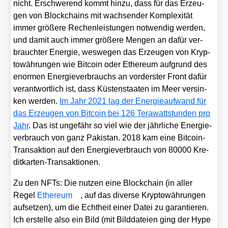
nicht. Erschwe­rend kommt hin­zu, dass für das Erzeu­
gen von Block­chains mit wach­sen­der Kom­ple­xi­tät
immer grö­ße­re Rechen­leis­tun­gen not­wen­dig wer­den,
und damit auch immer grö­ße­re Men­gen an dafür ver­
brauch­ter Ener­gie, wes­we­gen das Erzeu­gen von Kryp­
to­wäh­run­gen wie Bit­co­in oder Ethe­re­um auf­grund des
enor­men Ener­gie­ver­brauchs an vor­ders­ter Front dafür
ver­ant­wort­lich ist, dass Küs­ten­staa­ten im Meer ver­sin­
ken wer­den.
Im Jahr 2021 lag der Ener­gie­auf­wand für
das Erzeu­gen von Bit­co­in bei 126 Tera­watt­stun­den pro
Jahr
. Das ist unge­fähr so viel wie der jähr­li­che Ener­gie­
ver­brauch von ganz Paki­stan. 2018 kam eine Bit­co­in-
Trans­ak­ti­on auf den Ener­gie­ver­brauch von 80000 Kre­
dit­kar­ten-Trans­ak­tio­nen.
Zu den NFTs: Die nut­zen eine Block­chain (in aller
Regel
Ethe­re­um
, auf das diver­se Kryp­to­wäh­run­gen
auf­set­zen), um die Echt­heit einer Datei zu garan­tie­ren.
Ich erstel­le also ein Bild (mit Bild­da­tei­en ging der Hype