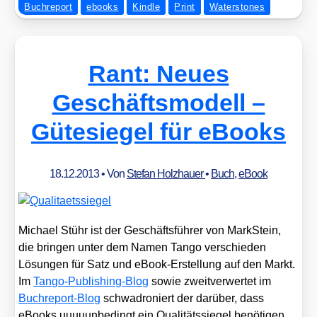
Buchreport
ebooks
Kindle
Print
Waterstones
Rant: Neues
Geschäftsmodell –
Gütesiegel für eBooks
18.12.2013
• Von
Stefan Holzhauer
•
Buch
,
eBook
Micha­el Stühr ist der Geschäfts­füh­rer von Mark­Stein,
die brin­gen unter dem Namen Tan­go ver­schie­den
Lösun­gen für Satz und eBook-Erstel­lung auf den Markt.
Im
Tan­go-Publi­shing-Blog
sowie zweit­ver­wer­tet im
Buch­re­port-Blog
schwa­dro­niert der dar­über, dass
eBooks uuuuun­be­dingt ein Qua­li­täts­sie­gel benö­ti­gen.