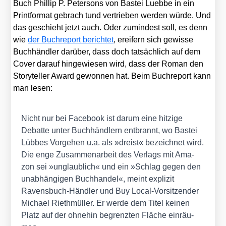
Buch Phil­lip P. Peter­sons von Bas­tei Lueb­be in ein
Print­for­mat gebrach tund ver­trie­ben wer­den wür­de. Und
das geschieht jetzt auch. Oder zumin­dest soll, es denn
wie
der Buch­re­port berich­tet
, erei­fern sich gewis­se
Buch­händ­ler dar­über, dass doch tat­säch­lich auf dem
Cover dar­auf hin­ge­wie­sen wird, dass der Roman den
Sto­rytel­ler Award gewon­nen hat. Beim Buch­re­port kann
man lesen:
Nicht nur bei Face­book ist dar­um eine hit­zi­ge
Debat­te unter Buch­händ­lern ent­brannt, wo Bas­tei
Lüb­bes Vor­ge­hen u.a. als »dreist« bezeich­net wird.
Die enge Zusam­men­ar­beit des Ver­lags mit Ama­
zon sei »unglaub­lich« und ein »Schlag gegen den
unab­hän­gi­gen Buch­han­del«, meint expli­zit
Ravens­buch-Händ­ler und Buy Local-Vor­sit­zen­der
Micha­el Rieth­mül­ler. Er wer­de dem Titel kei­nen
Platz auf der ohne­hin begrenz­ten Flä­che ein­räu­