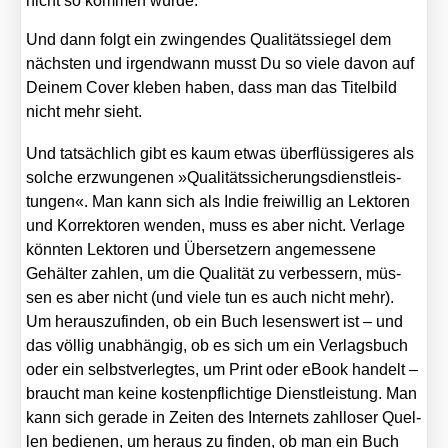
nicht so kom­men wür­de.
Und dann folgt ein zwin­gen­des Qua­li­täts­sie­gel dem
nächs­ten und irgend­wann musst Du so vie­le davon auf
Dei­nem Cover kle­ben haben, dass man das Titel­bild
nicht mehr sieht.
Und tat­säch­lich gibt es kaum etwas über­flüs­si­ge­res als
sol­che erzwun­ge­nen »Qua­li­täts­si­che­rungs­dienst­leis­
tun­gen«. Man kann sich als Indie frei­wil­lig an Lek­to­ren
und Kor­rek­to­ren wen­den, muss es aber nicht. Ver­la­ge
könn­ten Lek­to­ren und Über­set­zern ange­mes­se­ne
Gehäl­ter zah­len, um die Qua­li­tät zu ver­bes­sern, müs­
sen es aber nicht (und vie­le tun es auch nicht mehr).
Um her­aus­zu­fin­den, ob ein Buch lesens­wert ist – und
das völ­lig unab­hän­gig, ob es sich um ein Ver­lags­buch
oder ein selbst­ver­leg­tes, um Print oder eBook han­delt –
braucht man kei­ne kos­ten­pflich­ti­ge Dienst­leis­tung. Man
kann sich gera­de in Zei­ten des Inter­nets zahl­lo­ser Quel­
len bedie­nen, um her­aus zu fin­den, ob man ein Buch