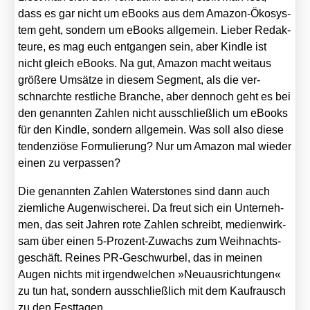
dass es gar nicht um eBooks aus dem Ama­zon-Öko­sys­
tem geht, son­dern um eBooks all­ge­mein. Lie­ber Redak­
teu­re, es mag euch ent­gan­gen sein, aber Kind­le ist
nicht gleich eBooks. Na gut, Ama­zon macht weit­aus
grö­ße­re Umsät­ze in die­sem Seg­ment, als die ver­
schnarch­te rest­li­che Bran­che, aber den­noch geht es bei
den genann­ten Zah­len nicht aus­schließ­lich um eBooks
für den Kind­le, son­dern all­ge­mein. Was soll also die­se
ten­den­ziö­se For­mu­lie­rung? Nur um Ama­zon mal wie­der
einen zu ver­pas­sen?
Die genann­ten Zah­len Water­sto­nes sind dann auch
ziem­li­che Augen­wi­sche­rei. Da freut sich ein Unter­neh­
men, das seit Jah­ren rote Zah­len schreibt, medi­en­wirk­
sam über einen 5‑Pro­zent-Zuwachs zum Weih­nachts­
ge­schäft. Rei­nes PR-Geschwur­bel, das in mei­nen
Augen nichts mit irgend­wel­chen »Neu­aus­rich­tun­gen«
zu tun hat, son­dern aus­schließ­lich mit dem Kauf­rausch
zu den Fest­ta­gen.