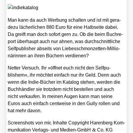
Man kann da auch Wer­bung schal­ten und ist mit gera­
de­zu lächer­li­chen 880 Euro für eine Halb­sei­te dabei.
Da greift man doch sofort gern zu. Ob die beim Buch­re­
port über­haupt auch nur ahnen, was durch­schnitt­li­che
Self­pu­blisher abseits von Lie­bes­schmon­zet­ten-Mil­lio­
nä­rin­nen an ihren Büchern ver­die­nen?
Net­ter Ver­such. Ihr »öff­net euch nicht den Self­pu­
blishern«, ihr möch­tet ein­fach nur ihr Geld. Denn auch
wenn die Indie-Bücher im Kata­log ste­hen, wer­den die
Buch­händ­ler sie trotz­dem nicht bestel­len und auch
nicht ver­kau­fen. In mei­nen Augen kann man sei­ne
Euros auch ein­fach cent­wei­se in den Gul­ly rol­len und
hat mehr davon.
Screen­shots von mir, Inhal­te Copy­right Haren­berg Kom­
&
mu­ni­ka­ti­on Ver­lags- und Medi­en-GmbH
Co. KG