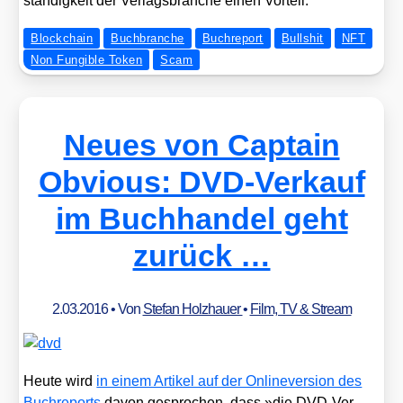
stän­dig­keit der Ver­lags­bran­che einen Vor­teil.
Blockchain
Buchbranche
Buchreport
Bullshit
NFT
Non Fungible Token
Scam
Neues von Captain
Obvious: DVD-Verkauf
im Buchhandel geht
zurück …
2.03.2016
• Von
Stefan Holzhauer
•
Film, TV & Stream
Heu­te wird
in einem Arti­kel auf der Onlin­ever­si­on des
Buch­re­ports
davon gespro­chen, dass »die DVD-Ver­