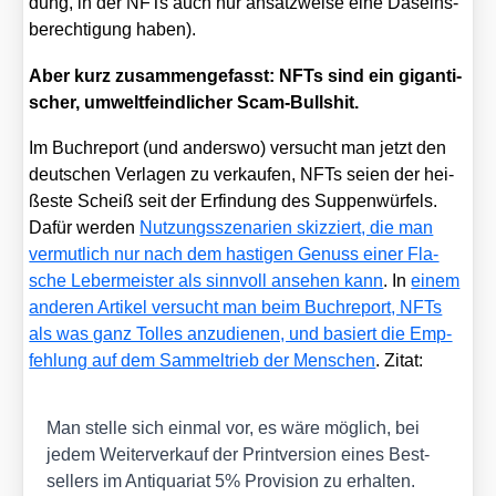
dung, in der NFTs auch nur ansatz­wei­se eine Daseins­
be­rech­ti­gung haben).
Aber kurz zusam­men­ge­fasst: NFTs sind ein gigan­ti­
scher, umwelt­feind­li­cher Scam-Bull­shit.
Im Buch­re­port (und anders­wo) ver­sucht man jetzt den
deut­schen Ver­la­gen zu ver­kau­fen, NFTs sei­en der hei­
ßes­te Scheiß seit der Erfin­dung des Sup­pen­wür­fels.
Dafür wer­den
Nut­zungs­sze­na­ri­en skiz­ziert, die man
ver­mut­lich nur nach dem has­ti­gen Genuss einer Fla­
sche Leber­meis­ter als sinn­voll anse­hen kann
. In
einem
ande­ren Arti­kel ver­sucht man beim Buch­re­port, NFTs
als was ganz Tol­les anzu­die­nen, und basiert die Emp­
feh­lung auf dem Sam­mel­trieb der Men­schen
. Zitat:
Man stel­le sich ein­mal vor, es wäre mög­lich, bei
jedem Wei­ter­ver­kauf der Print­ver­si­on eines Best­
sel­lers im Anti­qua­ri­at 5% Pro­vi­si­on zu erhal­ten.