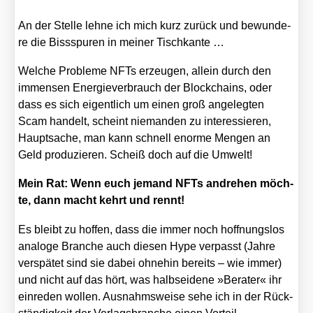
An der Stel­le leh­ne ich mich kurz zurück und bewun­de­
re die Biss­spu­ren in mei­ner Tisch­kan­te …
Wel­che Pro­ble­me NFTs erzeu­gen, allein durch den
immensen Ener­gie­ver­brauch der Block­chains, oder
dass es sich eigent­lich um einen groß ange­leg­ten
Scam han­delt, scheint nie­man­den zu inter­es­sie­ren,
Haupt­sa­che, man kann schnell enor­me Men­gen an
Geld pro­du­zie­ren. Scheiß doch auf die Umwelt!
Mein Rat: Wenn euch jemand NFTs andre­hen möch­
te, dann macht kehrt und rennt!
Es bleibt zu hof­fen, dass die immer noch hoff­nungs­los
ana­lo­ge Bran­che auch die­sen Hype ver­passt (Jah­re
ver­spä­tet sind sie dabei ohne­hin bereits – wie immer)
und nicht auf das hört, was halb­sei­de­ne »Bera­ter« ihr
ein­re­den wol­len. Aus­nahms­wei­se sehe ich in der Rück­