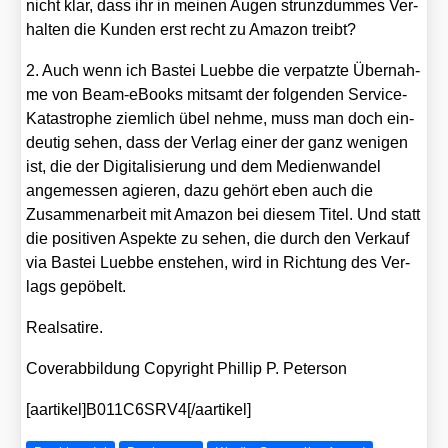
nicht klar, dass ihr in mei­nen Augen strunz­dum­mes Ver­
hal­ten die Kun­den erst recht zu Ama­zon treibt?
2. Auch wenn ich Bas­tei Lueb­be die ver­patz­te Über­nah­
me von Beam-eBooks mit­samt der fol­gen­den Ser­vice-
Kata­stro­phe ziem­lich übel neh­me, muss man doch ein­
deu­tig sehen, dass der Ver­lag einer der ganz weni­gen
ist, die der Digi­ta­li­sie­rung und dem Medi­en­wan­del
ange­mes­sen agie­ren, dazu gehört eben auch die
Zusam­men­ar­beit mit Ama­zon bei die­sem Titel. Und statt
die posi­ti­ven Aspek­te zu sehen, die durch den Ver­kauf
via Bas­tei Lueb­be enste­hen, wird in Rich­tung des Ver­
lags gepö­belt.
Real­sa­ti­re.
Cover­ab­bil­dung Copy­right Phil­lip P. Peter­son
[aartikel]B011C6SRV4[/aartikel]