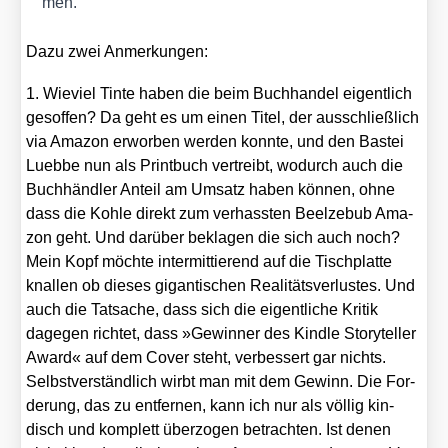
men.
Dazu zwei Anmer­kun­gen:
1. Wie­viel Tin­te haben die beim Buch­han­del eigent­lich
gesof­fen? Da geht es um einen Titel, der aus­schließ­lich
via Ama­zon erwor­ben wer­den konn­te, und den Bas­tei
Lueb­be nun als Print­buch ver­treibt, wodurch auch die
Buch­händ­ler Anteil am Umsatz haben kön­nen, ohne
dass die Koh­le direkt zum ver­hass­ten Beel­ze­bub Ama­
zon geht. Und dar­über bekla­gen die sich auch noch?
Mein Kopf möch­te inter­mit­tie­rend auf die Tisch­plat­te
knal­len ob die­ses gigan­ti­schen Rea­li­täts­ver­lus­tes. Und
auch die Tat­sa­che, dass sich die eigent­li­che Kri­tik
dage­gen rich­tet, dass »Gewin­ner des Kind­le Sto­rytel­ler
Award« auf dem Cover steht, ver­bes­sert gar nichts.
Selbst­ver­ständ­lich wirbt man mit dem Gewinn. Die For­
de­rung, das zu ent­fer­nen, kann ich nur als völ­lig kin­
disch und kom­plett über­zo­gen betrach­ten. Ist denen