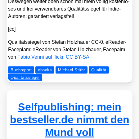
Des­we­gen wei­ter oben schon mal mein völ­lig kos­ten­lo­
ses und frei ver­wend­ba­res Qua­li­täts­sie­gel für Indie-
Autoren: garan­tiert ver­lags­frei!
[cc]
Qua­li­täts­sie­gel von Ste­fan Holz­hau­er CC‑0, eRea­der-
Face­plam: eRea­der von Ste­fan Holz­hau­er, Face­palm
von
Fabio Ven­ni auf flickr
,
CC BY-SA
Buchreport
ebooks
Michael Stühr
Qualität
Qualitätssiegel
Selfpublishing: mein​
best​sel​ler​.de nimmt den
Mund voll