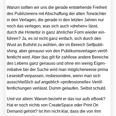
War­um soll­ten wir uns die gera­de ent­ste­hen­de Frei­heit
des Publi­zie­rens mit Abschaf­fung der alten Tor­wäch­ter
in den Ver­la­gen, die gera­de in den letz­ten Jah­ren nur
noch das ver­le­gen, was sich auch »dre­hen« lässt,
durch die Hin­ter­tür in ganz ähn­li­cher Form wie­der ein­
füh­ren? Ja, es ist nicht ganz ein­fach, sich durch den
Wust an Bull­shit zu wüh­len, der im Bereich Self­pu­bli­
shing, aber genau­so von den Publi­kums­ver­la­gen ver­öf­
fent­licht wird. Aber das gilt für zahl­lo­se ande­re Berei­che
des Lebens ganz genau­so und ohne ein wenig Eigen­
in­itia­ti­ve bei der Suche wird man mög­li­cher­wei­se pri­ma
Lese­stoff ver­pas­sen, ins­be­son­de­re, wenn man sich
aus­schließ­lich auf angeb­lich »pro­fes­sio­nel­le« Ver­öf­
fent­li­chun­gen ver­lässt. Dumm gelau­fen. Selbst schuld.
Und vor allem: War­um bezieht er das nur aufs eBook?
Hat er noch nichts von Crea­teSpace oder Print On
Demand gehört? Ist ihm nicht klar, dass die von ihm