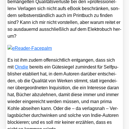
bemän­gel­ten Qua­li­täts­ver­lus­te bei den »pro­fes­sio­nel­
len« Ver­la­gen sich nicht aufs eBook beschrän­ken, son­
dern selbst­ver­ständ­lich auch im Print­buch zu fin­den
sind? Kann ich mir nicht vor­stel­len, aber war­um rei­tet er
so aus­dau­ernd aus­schließ­lich auf dem Elek­tro­buch her­
um?
Es ist ihm zudem offen­sicht­lich ent­gan­gen, dass sich
mit
Qin­die
bereits ein Güte­sie­gel zumin­dest für Self­pu­
blisher eta­bliert hat, in dem Autoren dar­über ent­schei­
den, ob die Qua­li­tät von Wer­ken stimmt, statt irgend­ei­
ner über­ge­ord­ne­ten Inqui­si­ti­on, die ein Inter­es­se dar­an
hat, Bücher abzu­leh­nen, damit die­se immer und immer
wie­der ein­ge­reicht wer­den müs­sen, und man pri­ma
Koh­le absei­hen kann. Oder die – da ver­lags­nah – Ver­
lags­bü­cher durch­win­ken und sol­che von Indie-Autoren
blo­ckie­ren; und es soll mir kei­ner erzäh­len, dass es