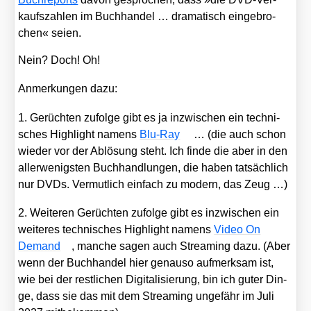
kaufs­zah­len im Buch­han­del … dra­ma­tisch ein­ge­bro­
chen« sei­en.
Nein? Doch! Oh!
Anmer­kun­gen dazu:
1. Gerüch­ten zufol­ge gibt es ja inzwi­schen ein tech­ni­
sches High­light namens
Blu-Ray
… (die auch schon
wie­der vor der Ablö­sung steht. Ich fin­de die aber in den
aller­we­nigs­ten Buch­hand­lun­gen, die haben tat­säch­lich
nur DVDs. Ver­mut­lich ein­fach zu modern, das Zeug …)
2. Wei­te­ren Gerüch­ten zufol­ge gibt es inzwi­schen ein
wei­te­res tech­ni­sches High­light namens
Video On
Demand
, man­che sagen auch Strea­ming dazu. (Aber
wenn der Buch­han­del hier genau­so auf­merk­sam ist,
wie bei der rest­li­chen Digi­ta­li­sie­rung, bin ich guter Din­
ge, dass sie das mit dem Strea­ming unge­fähr im Juli