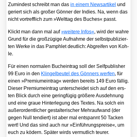
Zumin­dest schreibt man das
in einem News­ar­ti­kel
und
geriert sich als gro­ßer Gön­ner der Indies. Na, wenn das
nicht vor­treff­lich zum »Welt­tag des Buches« passt.
Klickt man dann mal auf
»wei­te­re Infos«
, wird der wah­re
Grund für die groß­zü­gi­ge Auf­nah­me der selbst­pu­bli­zier­
ten Wer­ke in das Pam­phlet deut­lich: Abgrei­fen von Koh­
le.
Für einen nor­ma­len Buch­ein­trag soll der Self­pu­blisher
99 Euro in den
Klin­gel­beu­tel des Gön­ners wer­fen
, für
einen »Pre­mi­um­ein­trag« wer­den bereits 149 Euro fäl­lig.
Die­ser Pre­mi­um­ein­trag unter­schei­det sich auf den ers­
ten Blick durch eine gering­fü­gig grö­ße­re Aus­deh­nung
und eine graue Hin­ter­le­gung des Tex­tes. Na solch ein
außer­or­dent­li­cher gestal­te­ri­scher Mehr­auf­wand (der
gegen Null ten­diert) ist aber mal ent­spannt 50 Tacken
wert! Und das sind auch nur »Ein­füh­rungs­prei­se«, um
euch zu ködern. Spä­ter wirds ver­mut­lich teu­rer.