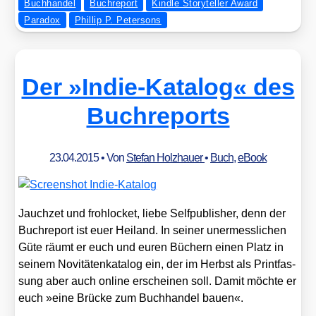
Buchhandel
Buchreport
Kindle Storyteller Award
Paradox
Phillip P. Petersons
Der »Indie-Katalog« des
Buchreports
23.04.2015
• Von
Stefan Holzhauer
•
Buch
,
eBook
Jauch­zet und froh­lo­cket, lie­be Self­pu­blisher, denn der
Buch­re­port ist euer Hei­land. In sei­ner uner­mess­li­chen
Güte räumt er euch und euren Büchern einen Platz in
sei­nem Novi­tä­ten­ka­ta­log ein, der im Herbst als Print­fas­
sung aber auch online erschei­nen soll. Damit möch­te er
euch »eine Brü­cke zum Buch­han­del bau­en«.