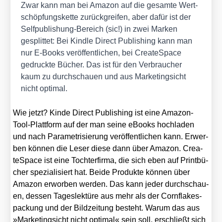
Zwar kann man bei Ama­zon auf die gesam­te Wert­
schöp­fungs­ket­te zurück­grei­fen, aber dafür ist der
Self­pu­blishung-Bereich (sic!) in zwei Mar­ken
gesplit­tet: Bei Kind­le Direct Publi­shing kann man
nur E‑Books ver­öf­fent­li­chen, bei Crea­teSpace
gedruck­te Bücher. Das ist für den Ver­brau­cher
kaum zu durch­schau­en und aus Mar­ke­ting­sicht
nicht opti­mal.
Wie jetzt? Kin­de Direct Publi­shing ist eine Ama­zon-
Tool-Platt­form auf der man sei­ne eBooks hoch­la­den
und nach Para­me­tri­sie­rung ver­öf­fent­li­chen kann. Erwer­
ben kön­nen die Leser die­se dann über Ama­zon. Crea­
teSpace ist eine Toch­ter­fir­ma, die sich eben auf Print­bü­
cher spe­zia­li­siert hat. Bei­de Pro­duk­te kön­nen über
Ama­zon erwor­ben wer­den. Das kann jeder durch­schau­
en, des­sen Tages­lek­tü­re aus mehr als der Corn­flakes­
pa­ckung und der Bild­zei­tung besteht. War­um das aus
»Mar­ke­ting­sicht nicht opti­mal« sein soll, erschließt sich