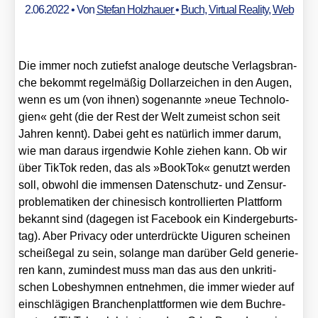
2.06.2022
• Von
Stefan Holzhauer
•
Buch
,
Virtual Reality
,
Web
Die immer noch zutiefst ana­lo­ge deut­sche Ver­lags­bran­
che bekommt regel­mä­ßig Dol­lar­zei­chen in den Augen,
wenn es um (von ihnen) soge­nann­te »neue Tech­no­lo­
gien« geht (die der Rest der Welt zumeist schon seit
Jah­ren kennt). Dabei geht es natür­lich immer dar­um,
wie man dar­aus irgend­wie Koh­le zie­hen kann. Ob wir
über Tik­Tok reden, das als »Book­Tok« genutzt wer­den
soll, obwohl die immensen Daten­schutz- und Zen­sur­
pro­ble­ma­ti­ken der chi­ne­sisch kon­trol­lier­ten Platt­form
bekannt sind (dage­gen ist Face­book ein Kin­der­ge­burts­
tag). Aber Pri­va­cy oder unter­drück­te Uigu­ren schei­nen
scheiß­egal zu sein, solan­ge man dar­über Geld gene­rie­
ren kann, zumin­dest muss man das aus den unkri­ti­
schen Lobes­hym­nen ent­neh­men, die immer wie­der auf
ein­schlä­gi­gen Bran­chen­platt­for­men wie dem Buch­re­