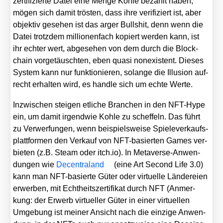
zer­ti­fi­zier­te Datei eine Men­ge Koh­le bezahlt haben,
mögen sich damit trös­ten, dass ihre veri­fi­ziert ist, aber
objek­tiv gese­hen ist das arger Bull­shit, denn wenn die
Datei trotz­dem mil­lio­nen­fach kopiert wer­den kann, ist
ihr ech­ter wert, abge­se­hen von dem durch die Block­
chain vor­ge­täusch­ten, eben qua­si non­e­xis­tent. Die­ses
Sys­tem kann nur funk­tio­nie­ren, solan­ge die Illu­si­on auf­
recht erhal­ten wird, es hand­le sich um ech­te Wer­te.
Inzwi­schen stei­gen etli­che Bran­chen in den NFT-Hype
ein, um damit irgend­wie Koh­le zu schef­feln. Das führt
zu Ver­wer­fun­gen, wenn bei­spiels­wei­se Spie­le­ver­kaufs­
platt­for­men den Ver­kauf von NFT-basier­ten Games ver­
bie­ten (z.B. Steam oder itch​.io). In Meta­ver­se-Anwen­
dun­gen wie
Decen­tra­land
(eine Art Second Life 3.0)
kann man NFT-basier­te Güter oder vir­tu­el­le Län­de­rei­en
erwer­ben, mit Echt­heits­zer­ti­fi­kat durch NFT (Anmer­
kung: der Erwerb vir­tu­el­ler Güter in einer vir­tu­el­len
Umge­bung ist mei­ner Ansicht nach die ein­zi­ge Anwen­