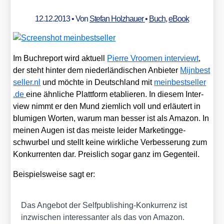
12.12.2013
• Von
Stefan Holzhauer
•
Buch
,
eBook
Im Buch­re­port wird aktu­ell
Pierre Vroo­men inter­viewt
,
der steht hin­ter dem nie­der­län­di­schen Anbie­ter
Mijn​best​
sel​ler​.nl
und möch­te in Deutsch­land mit
mein​best​sel​ler​
.de
eine ähn­li­che Platt­form eta­blie­ren. In die­sem Inter­
view nimmt er den Mund ziem­lich voll und erläu­tert in
blu­mi­gen Wor­ten, war­um man bes­ser ist als Ama­zon. In
mei­nen Augen ist das meis­te lei­der Mar­ke­ting­ge­
schwur­bel und stellt kei­ne wirk­li­che Ver­bes­se­rung zum
Kon­kur­ren­ten dar. Preis­lich sogar ganz im Gegen­teil.
Bei­spiels­wei­se sagt er:
Das Ange­bot der Self­pu­bli­shing-Kon­kur­renz ist
inzwi­schen inter­es­san­ter als das von Ama­zon.