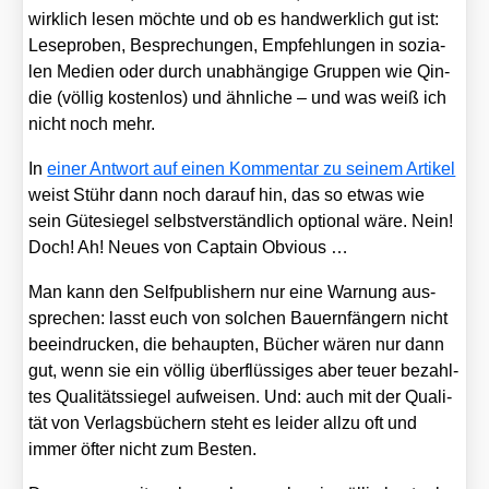
wirk­lich lesen möch­te und ob es hand­werk­lich gut ist:
Lese­pro­ben, Bespre­chun­gen, Emp­feh­lun­gen in sozia­
len Medi­en oder durch unab­hän­gi­ge Grup­pen wie Qin­
die (völ­lig kos­ten­los) und ähn­li­che – und was weiß ich
nicht noch mehr.
In
einer Ant­wort auf einen Kom­men­tar zu sei­nem Arti­kel
weist Stühr dann noch dar­auf hin, das so etwas wie
sein Güte­sie­gel selbst­ver­ständ­lich optio­nal wäre. Nein!
Doch! Ah! Neu­es von Cap­tain Obvious …
Man kann den Self­pu­blishern nur eine War­nung aus­
spre­chen: lasst euch von sol­chen Bau­ern­fän­gern nicht
beein­dru­cken, die behaup­ten, Bücher wären nur dann
gut, wenn sie ein völ­lig über­flüs­si­ges aber teu­er bezahl­
tes Qua­li­täts­sie­gel auf­wei­sen. Und: auch mit der Qua­li­
tät von Ver­lags­bü­chern steht es lei­der all­zu oft und
immer öfter nicht zum Bes­ten.