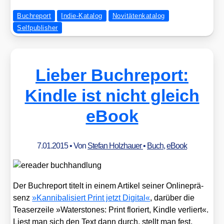
Buchreport
Indie-Katalog
Novitätenkatalog
Selfpublisher
Lieber Buchreport:
Kindle ist nicht gleich
eBook
7.01.2015
• Von
Stefan Holzhauer
•
Buch
,
eBook
Der Buch­re­port titelt in einem Arti­kel sei­ner Online­prä­
senz
»Kan­ni­ba­li­siert Print jetzt Digi­tal«
, dar­über die
Teaser­zei­le »Water­sto­nes: Print flo­riert, Kind­le ver­liert«.
Liest man sich den Text dann durch, stellt man fest,