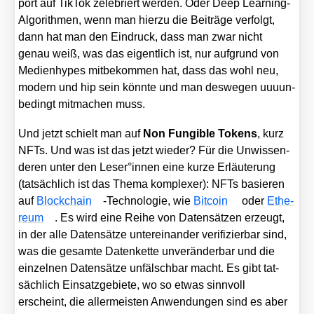
port auf Tik­Tok zele­briert wer­den. Oder Deep Lear­ning-
Algo­rith­men, wenn man hier­zu die Bei­trä­ge ver­folgt,
dann hat man den Ein­druck, dass man zwar nicht
genau weiß, was das eigent­lich ist, nur auf­grund von
Medi­en­hy­pes mit­be­kom­men hat, dass das wohl neu,
modern und hip sein könn­te und man des­we­gen uuuun­
be­dingt mit­ma­chen muss.
Und jetzt schielt man auf
Non Fun­gi­ble Tokens
, kurz
NFTs. Und was ist das jetzt wie­der? Für die Unwis­sen­
de­ren unter den Leser°innen eine kur­ze Erläu­te­rung
(tat­säch­lich ist das The­ma kom­ple­xer): NFTs basie­ren
auf
Block­chain
-Tech­no­lo­gie, wie
Bit­co­in
oder
Ethe­
re­um
. Es wird eine Rei­he von Daten­sät­zen erzeugt,
in der alle Daten­sät­ze unter­ein­an­der veri­fi­zier­bar sind,
was die gesam­te Daten­ket­te unver­än­der­bar und die
ein­zel­nen Daten­sät­ze unfälsch­bar macht. Es gibt tat­
säch­lich Ein­satz­ge­bie­te, wo so etwas sinn­voll
erscheint, die aller­meis­ten Anwen­dun­gen sind es aber