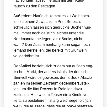
hat, son­dern aus­schließ­lich mit dem Kauf­
rausch zu den Fest­ta­gen.
Außer­dem: Natür­lich kommt es zu Weih­nach­
ten zu einem Zuwachs im Print-Bereich,
schließ­lich las­sen sich gedruck­te Bücher nun­
mal immer noch deut­lich leich­ter unter die
Nord­mann­tan­ne legen, als eBooks, nicht
wahr? Den Zusam­men­hang kann sogar noch
jemand her­stel­len, der bereits mit Glüh­wein
voll­ge­dröhnt ist.
Der Arti­kel bezieht sich zudem nur auf den eng­
li­schen Markt, der anders ist als der deut­sche.
Sinn­voll wäre es gewe­sen, dem eBook-Absatz­
zah­len im sel­ben Zeit­raum gegen­über­zu­stel­
len, um die fünf Pro­zent in Rela­ti­on dazu
zustel­len. Hier wie im Teaser ein »Kind­le ver­
liert« zu pos­tu­lie­ren, ist arg weit her­ge­holt (ich
weiß, die Aus­sa­ge, dass die eBook-Absatz­zah­