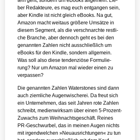
tem geht, son­dern um eBooks all­ge­mein. Lie­
ber Redak­teu­re, es mag euch ent­gan­gen sein,
aber Kind­le ist nicht gleich eBooks. Na gut,
Ama­zon macht weit­aus grö­ße­re Umsät­ze in
die­sem Seg­ment, als die ver­schnarch­te rest­li­
che Bran­che, aber den­noch geht es bei den
genann­ten Zah­len nicht aus­schließ­lich um
eBooks für den Kind­le, son­dern all­ge­mein.
Was soll also die­se ten­den­ziö­se For­mu­lie­
rung? Nur um Ama­zon mal wie­der einen zu
ver­pas­sen?
Die genann­ten Zah­len Water­sto­nes sind dann
auch ziem­li­che Augen­wi­sche­rei. Da freut sich
ein Unter­neh­men, das seit Jah­ren rote Zah­len
schreibt, medi­en­wirk­sam über einen 5‑Pro­zent-
Zuwachs zum Weih­nachts­ge­schäft. Rei­nes
PR-Geschwur­bel, das in mei­nen Augen nichts
mit irgend­wel­chen »Neu­aus­rich­tun­gen« zu tun