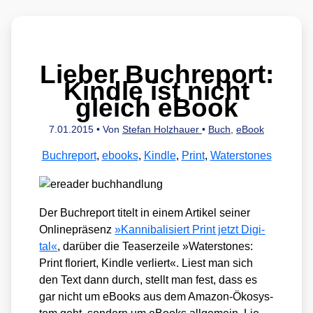
Lieber Buchreport:
Kindle ist nicht
gleich eBook
7.01.2015
• Von
Stefan Holzhauer
•
Buch
,
eBook
Buchreport
,
ebooks
,
Kindle
,
Print
,
Waterstones
Der Buch­re­port titelt in einem Arti­kel sei­ner
Online­prä­senz
»Kan­ni­ba­li­siert Print jetzt Digi­
tal«
, dar­über die Teaser­zei­le »Water­sto­nes:
Print flo­riert, Kind­le ver­liert«. Liest man sich
den Text dann durch, stellt man fest, dass es
gar nicht um eBooks aus dem Ama­zon-Öko­sys­