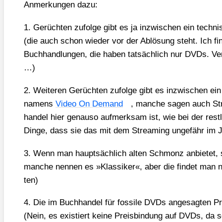
Anmer­kun­gen dazu:
1. Gerüch­ten zufol­ge gibt es ja inzwi­schen ein tech­n
(die auch schon wie­der vor der Ablö­sung steht. Ich fin­
Buch­hand­lun­gen, die haben tat­säch­lich nur DVDs. Ve
…)
2. Wei­te­ren Gerüch­ten zufol­ge gibt es inzwi­schen ein 
namens
Video On Demand
, man­che sagen auch St
han­del hier genau­so auf­merk­sam ist, wie bei der rest­li­
Din­ge, dass sie das mit dem Strea­ming unge­fähr im J
3. Wenn man haupt­säch­lich alten Schmonz anbie­tet, st
man­che nen­nen es »Klas­si­ker«, aber die fin­det man 
ten)
4. Die im Buch­han­del für fos­si­le DVDs ange­sag­ten Pr
(Nein, es exis­tiert kei­ne Preis­bin­dung auf DVDs, da s