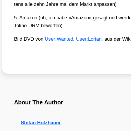
tens alle zehn Jah­re mal dem Markt anpas­sen)
5. Ama­zon (oh, ich habe »Ama­zon« gesagt und wer­de 
Toli­no-DRM bewor­fen)
Bild DVD von
User:Wanted
,
User:Lorian
, aus der Wiki
About The Author
Stefan Holzhauer