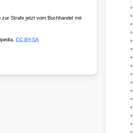
zur Stra­fe jetzt vom Buch­han­del mit
­pe­dia,
CC BY-SA