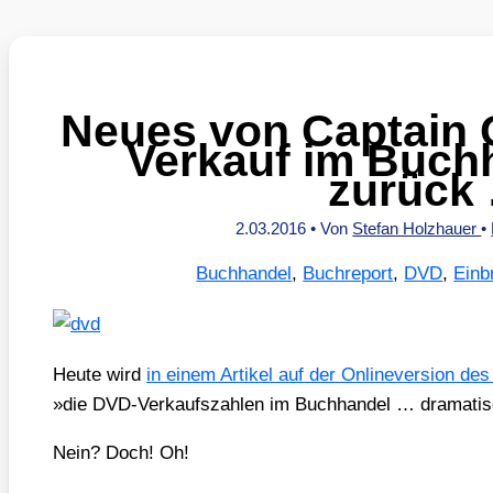
Neues von Captain 
Verkauf im Buch
zurück
2.03.2016
• Von
Stefan Holzhauer
•
Buchhandel
,
Buchreport
,
DVD
,
Einb
Heu­te wird
in einem Arti­kel auf der Onlin­ever­si­on des
»die DVD-Ver­kaufs­zah­len im Buch­han­del … dra­ma­tisc
Nein? Doch! Oh!