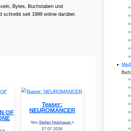
Pixeln, Bytes, Buchstaben und
schreibt seit 1999 online darüber.
Med
Buch 
Teaser:
NEUROMANCER
EN OF
ONE
Von
Stefan Holzhauer
•
27.07.2026
er
•