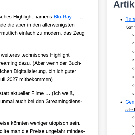
Arti
i­sches High­light namens
Blu-Ray
…
Beit
de die aber in den aller­we­nigs­ten
Komm
r­mut­lich ein­fach zu modern, das Zeug
wei­te­res tech­ni­sches High­light
rea­ming dazu. (Aber wenn der Buch­
chen Digi­ta­li­sie­rung, bin ich guter
uli 2027 mit­be­kom­men)
att aktu­el­ler Fil­me … (Ich weiß,
nun­mal auch bei den Strea­ming­diens­
Gen
oder 
ei­se könn­ten weni­ger uto­pisch sein.
oll­te man die Prei­se unge­fähr min­des­