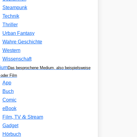
Steampunk
Technik
Thriller
Urban Fantasy
Wahre Geschichte
Western
Wissenschaft
ium
Das besprochene Medium, also beispielsweise
oder Film
App
Buch
Comic
eBook
&
Film, TV
Stream
Gadget
Hörbuch