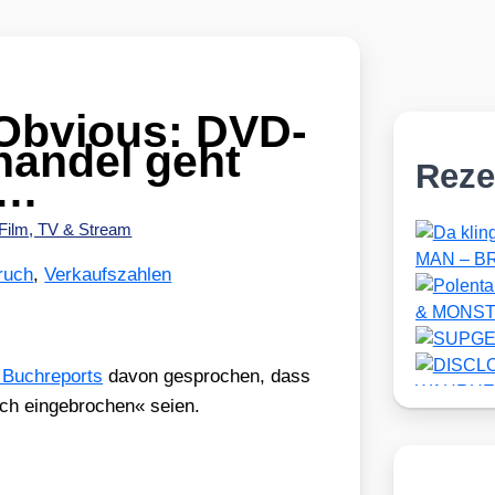
Obvious: DVD-
handel geht
Reze
 …
Film, TV & Stream
ruch
,
Verkaufszahlen
 Buch­re­ports
davon gespro­chen, dass
h ein­ge­bro­chen« sei­en.