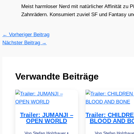
Meist harmloser Nerd mit natürlicher Affinität zu 
Zahnrädern. Konsumiert zuviel SF und Fantasy und 
←
Vorheriger Beitrag
Nächster Beitrag
→
Verwandte Beiträge
Trailer: JUMANJI –
Trailer: CHILDR
OPEN WORLD
BLOOD AND B
Von
Stefan Holzhauer
•
Von
Stefan Holzhau