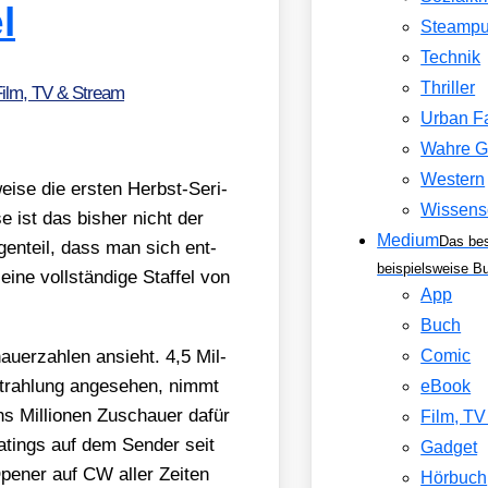
l
Steamp
Technik
Thriller
Film, TV & Stream
Urban F
Wahre G
Western
ei­se die ers­ten Herbst-Seri­
Wissens
se ist das bis­her nicht der
Medium
Das be
en­teil, dass man sich ent­
beispielsweise B
eine voll­stän­di­ge Staf­fel von
App
Buch
­er­zah­len ansieht. 4,5 Mil­
Comic
strah­lung ange­se­hen, nimmt
eBook
s Mil­lio­nen Zuschau­er dafür
Film, T
 Ratings auf dem Sen­der seit
Gadget
pe­ner auf CW aller Zei­ten
Hörbuch