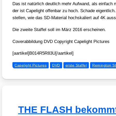
Das ist natür­lich deut­lich mehr Auf­wand, als ein­fach
der ist Cape­light offen­bar zu hoch. Scha­de eigent­lic
stel­len, wie das SD-Mate­ri­al hoch­ska­liert auf 4K aus
Die zwei­te Staf­fel soll im März 2016 erschei­nen.
Cover­ab­bil­dung DVD Copy­right Cape­light Pic­tures
[aartikel]B014R5R83U[/aartikel]
Capelight Pictures
DVD
erste Staffel
Remington St
THE FLASH bekommt