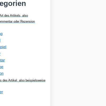
tegorien
Art des Artikels, also
Kommentar oder Rezension
ng
d
piel
w
tar
be
on
s des Artikel, also beispielsweise
er