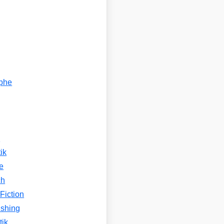
ophe
n
ik
e
ch
Fiction
ishing
tik