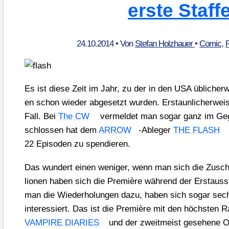
erste Staffe
24.10.2014
• Von
Stefan Holzhauer
•
Comic
,
Es ist die­se Zeit im Jahr, zu der in den USA übli­cher­w
en schon wie­der abge­setzt wur­den. Erstaun­li­cher­wei­
Fall. Bei
The CW
ver­mel­det man sogar ganz im Geg
schlos­sen hat dem
ARROW
-Able­ger
THE FLASH
22 Epi­so­den zu spen­die­ren.
Das wun­dert einen weni­ger, wenn man sich die Zuschau
lio­nen haben sich die Pre­miè­re wäh­rend der Erst­aus­
man die Wie­der­ho­lun­gen dazu, haben sich sogar sech
inter­es­siert. Das ist die Pre­miè­re mit den höchs­ten
VAMPIRE DIARIES
und der zweit­meist gese­he­ne O