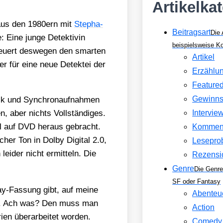
Artikelka
e aus den 1980ern mit
Ste­pha­
Beitragsart
Die 
e: Eine jun­ge Detek­ti­vin
beispielsweise 
eu­ert des­we­gen den smar­ten
Artikel
der für eine neue Detek­tei der
Erzählu
Feature
Gewinns
ik und Syn­chron­auf­nah­men
, aber nichts Voll­stän­di­ges.
Intervie
­fel auf DVD her­aus gebracht.
Kommen
cher Ton in Dol­by Digi­tal 2.0,
Lesepro
 lei­der nicht ermit­teln. Die
Rezensi
Genre
Die Genre
SF oder Fantasy
ay-Fas­sung gibt, auf mei­ne
Abenteu
­ter. Ach was? Den muss man
Action
­en über­ar­bei­tet wor­den.
Comedy