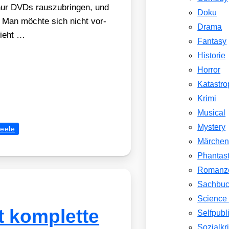
 nur DVDs raus­zu­brin­gen, und
Doku
h. Man möch­te sich nicht vor­
Drama
­sieht …
Fantasy
Historie
Horror
Katastr
Krimi
Musical
Mystery
eele
Märche
Phantast
Romanz
Sachbu
Science 
 komplette
Selfpubl
Sozialkri