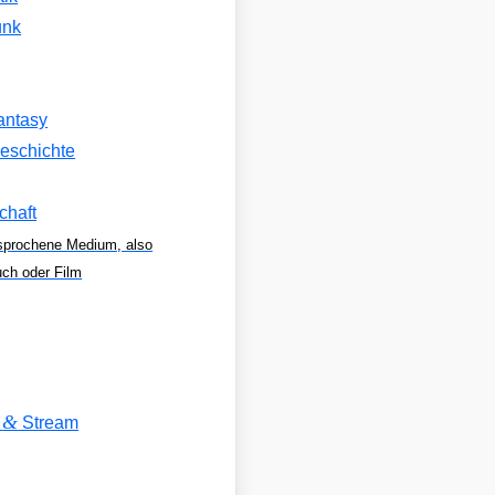
unk
antasy
eschichte
chaft
sprochene Medium, also
uch oder Film
&
V
Stream