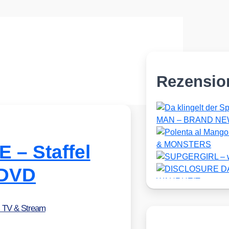
Rezensio
– Staffel
f DVD
, TV & Stream