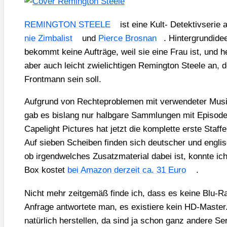
REMINGTON STEELE
ist eine Kult- Detek­tiv­se­ri
nie Zim­ba­list
und
Pier­ce Bros­nan
. Hin­ter­grund­ide
bekommt kei­ne Auf­trä­ge, weil sie eine Frau ist, und h
aber auch leicht zwie­lich­ti­gen Reming­ton Ste­e­le an, 
Front­mann sein soll.
Auf­grund von Rech­te­pro­ble­men mit ver­wen­de­ter Mus
gab es bis­lang nur halb­ga­re Samm­lun­gen mit Epi­so­den
Cape­light Pic­tures hat jetzt die kom­plet­te ers­te Staf
Auf sie­ben Schei­ben fin­den sich deut­scher und eng­li­s
ob irgend­wel­ches Zusatz­ma­te­ri­al dabei ist, konn­te ich
Box kos­tet
bei Ama­zon der­zeit ca. 31 Euro
.
Nicht mehr zeit­ge­mäß fin­de ich, dass es kei­ne Blu-R
Anfra­ge ant­wor­te­te man, es exis­tie­re kein HD-Mas
natür­lich her­stel­len, da sind ja schon ganz ande­re Seri