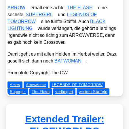
ARROW
erhält eine ach­te,
THE FLASH
eine
sechs­te,
SUPERGIRL
und
LEGENDS OF
TOMORROW
eine fünf­te Staf­fel. Auch
BLACK
LIGHTNING
wur­de ver­län­gert, die gehört aller­dings
irgend­wie nicht so rich­tig zum ARROWVERSE, denn
es gab noch kein Cross­over.
Damit geht es mit allen Hel­den im Herbst wei­ter. Dazu
gesellt sich dann noch
BATWOMAN
.
Pro­mo­fo­to Copy­right The CW
Arrow
Arrowverse
LEGENDS OF TOMORROW
Supergirl
The Flash
verlängert
weitere Staffeln
Extended Trailer: