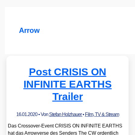
Arrow
Post CRISIS ON
INFINITE EARTHS
Trailer
16.01.2020
• Von
Stefan Holzhauer
•
Film, TV & Stream
Das Cross­over-Event CRISIS ON INFINITE EARTHS
hat das Arro­w­ver­se des Sen­ders The CW ordent­lich