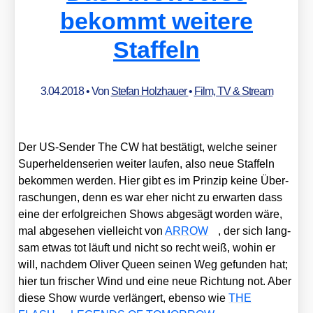
bekommt weitere
Staffeln
3.04.2018
• Von
Stefan Holzhauer
•
Film, TV & Stream
Der US-Sen­der The CW hat bestä­tigt, wel­che sei­ner
Super­hel­den­se­ri­en wei­ter lau­fen, also neue Staf­feln
bekom­men wer­den. Hier gibt es im Prin­zip kei­ne Über­
ra­schun­gen, denn es war eher nicht zu erwar­ten dass
eine der erfolg­rei­chen Shows abge­sägt wor­den wäre,
mal abge­se­hen viel­leicht von
ARROW
, der sich lang­
sam etwas tot läuft und nicht so recht weiß, wohin er
will, nach­dem Oli­ver Queen sei­nen Weg gefun­den hat;
hier tun fri­scher Wind und eine neue Rich­tung not. Aber
die­se Show wur­de ver­län­gert, eben­so wie
THE