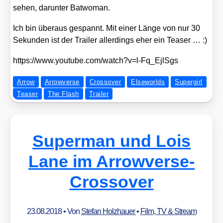
sehen, dar­un­ter Bat­wo­man.
Ich bin über­aus gespannt. Mit einer Län­ge von nur 30
Sekun­den ist der Trai­ler aller­dings eher ein Teaser … :)
https://www.youtube.com/watch?v=l‑Fq_EjlSgs
Arrow
Arrowverse
Crossover
Elseworlds
Supergirl
Teaser
The Flash
Trailer
Superman und Lois
Lane im Arrowverse-
Crossover
23.08.2018
• Von
Stefan Holzhauer
•
Film, TV & Stream