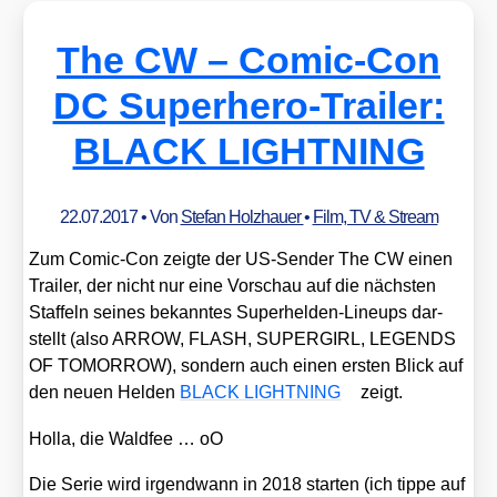
The CW – Comic-Con
DC Superhero-Trailer:
BLACK LIGHTNING
22.07.2017
• Von
Stefan Holzhauer
•
Film, TV & Stream
Zum Comic-Con zeig­te der US-Sen­der The CW einen
Trai­ler, der nicht nur eine Vor­schau auf die nächs­ten
Staf­feln sei­nes bekann­tes Super­hel­den-Lin­eups dar­
stellt (also ARROW, FLASH, SUPERGIRL, LEGENDS
OF TOMORROW), son­dern auch einen ers­ten Blick auf
den neu­en Hel­den
BLACK LIGHTNING
zeigt.
Hol­la, die Wald­fee … oO
Die Serie wird irgend­wann in 2018 star­ten (ich tip­pe auf