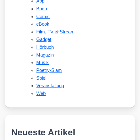
App
Buch
Comic
eBook
&
Film, TV
Stream
Gadget
Hörbuch
Magazin
Musik
Poetry-Slam
Spiel
Veranstaltung
Web
Neueste Artikel