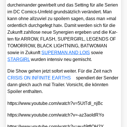
durch­ein­an­der gewir­belt und das Set­ting für alle Seri­en
im DC Comics-Umfeld grund­sätz­lich ver­än­dert. Man
kann ohne all­zu­viel zu spoi­lern sagen, dass man »mal
ordent­lich durch­ge­fegt hat«. Damit wer­den sich für die
Zukunft zahl­lo­se neue Syn­er­gien erge­ben und die Kar­
ten für ARROW, FLASH, SUPERGIRL, LEGENDS OF
TOMORROW, BLACK LIGHTNING, BATWOMAN
sowie in Zukunft
SUPERMAN AND LOIS
sowie
STARGIRL
wur­den inten­siv neu gemischt.
Die Show gehen jetzt sofort wei­ter. Für die Zeit nach
CRISIS ON INFINITE EARTHS
spen­diert der Sen­der
dann gleich auch mal Trai­ler. Vor­sicht, die könn­ten
Spoi­ler ent­hal­ten.
https://​www​.you​tube​.com/​w​a​t​c​h​?​v​=​5​U​t​T​d​l​_​n​jBc
https://​www​.you​tube​.com/​w​a​t​c​h​?​v​=​-​a​z​3​a​o​I​d​RYo
https://​www​.you​tube​.com/​w​a​t​c​h​?​v​=​e​u​4​9​t​f​l​O​H2Y