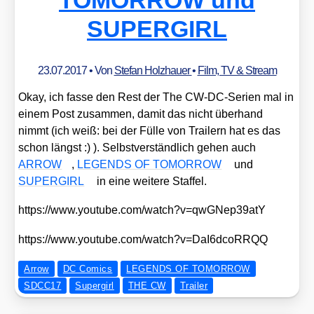
SUPERGIRL
23.07.2017
• Von
Stefan Holzhauer
•
Film, TV & Stream
Okay, ich fas­se den Rest der The CW-DC-Seri­en mal in
einem Post zusam­men, damit das nicht über­hand
nimmt (ich weiß: bei der Fül­le von Trai­lern hat es das
schon längst :) ). Selbst­ver­ständ­lich gehen auch
ARROW
,
LEGENDS OF TOMORROW
und
SUPERGIRL
in eine wei­te­re Staf­fel.
https://​www​.you​tube​.com/​w​a​t​c​h​?​v​=​q​w​G​N​e​p​3​9​atY
https://​www​.you​tube​.com/​w​a​t​c​h​?​v​=​D​a​I​6​d​c​o​R​RQQ
Arrow
DC Comics
LEGENDS OF TOMORROW
SDCC17
Supergirl
THE CW
Trailer