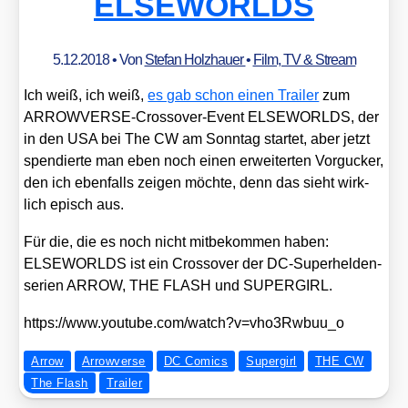
ELSEWORLDS
5.12.2018
• Von
Stefan Holzhauer
•
Film, TV & Stream
Ich weiß, ich weiß,
es gab schon einen Trai­ler
zum
ARRO­W­VER­SE-Cross­over-Event ELSEWORLDS, der
in den USA bei The CW am Sonn­tag star­tet, aber jetzt
spen­dier­te man eben noch einen erwei­ter­ten Vor­gu­cker,
den ich eben­falls zei­gen möch­te, denn das sieht wirk­
lich episch aus.
Für die, die es noch nicht mit­be­kom­men haben:
ELSEWORLDS ist ein Cross­over der DC-Super­hel­den­
se­ri­en ARROW, THE FLASH und SUPERGIRL.
https://​www​.you​tube​.com/​w​a​t​c​h​?​v​=​v​h​o​3​R​w​b​u​u_o
Arrow
Arrowverse
DC Comics
Supergirl
THE CW
The Flash
Trailer