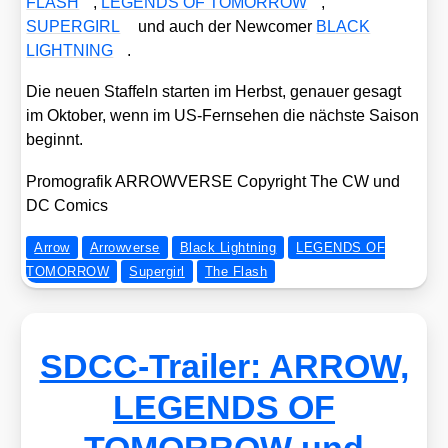
FLASH
,
LEGENDS OF TOMORROW
,
SUPERGIRL
und auch der New­co­mer
BLACK
LIGHTNING
.
Die neu­en Staf­feln star­ten im Herbst, genau­er gesagt
im Okto­ber, wenn im US-Fern­se­hen die nächs­te Sai­son
beginnt.
Pro­mo­gra­fik ARROWVERSE Copy­right The CW und
DC Comics
Arrow
Arrowverse
Black Lightning
LEGENDS OF
TOMORROW
Supergirl
The Flash
SDCC-Trailer: ARROW,
LEGENDS OF
TOMORROW und