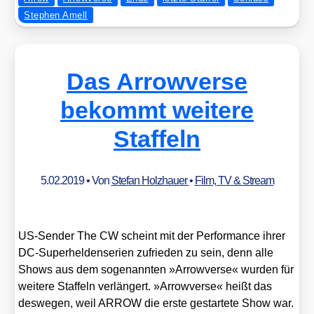
Stephen Amell
Das Arrowverse
bekommt weitere
Staffeln
5.02.2019
• Von
Stefan Holzhauer
•
Film, TV & Stream
US-Sen­der The CW scheint mit der Per­for­mance ihrer
DC-Super­hel­den­se­ri­en zufrie­den zu sein, denn alle
Shows aus dem soge­nann­ten »Arro­w­ver­se« wur­den für
wei­te­re Staf­feln ver­län­gert. »Arro­w­ver­se« heißt das
des­we­gen, weil ARROW die ers­te gestar­te­te Show war.