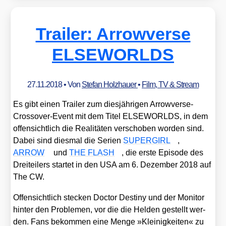
Trailer: Arrowverse
ELSEWORLDS
27.11.2018
• Von
Stefan Holzhauer
•
Film, TV & Stream
Es gibt einen Trai­ler zum dies­jäh­ri­gen Arro­w­ver­se-
Cross­over-Event mit dem Titel ELSEWORLDS, in dem
offen­sicht­lich die Rea­li­tä­ten ver­scho­ben wor­den sind.
Dabei sind dies­mal die Seri­en
SUPERGIRL
,
ARROW
und
THE FLASH
, die ers­te Epi­so­de des
Drei­tei­lers star­tet in den USA am 6. Dezem­ber 2018 auf
The CW.
Offen­sicht­lich ste­cken Doc­tor Desti­ny und der Moni­tor
hin­ter den Pro­ble­men, vor die die Hel­den gestellt wer­
den. Fans bekom­men eine Men­ge »Klei­nig­kei­ten« zu