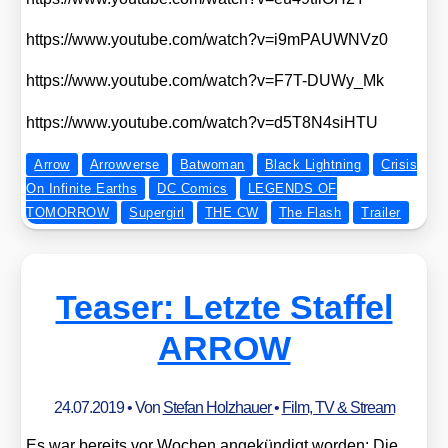
https://​www​.you​tube​.com/​w​a​t​c​h​?​v​=​i​9​m​P​A​U​W​N​Vz0
https://​www​.you​tube​.com/​w​a​t​c​h​?​v​=​F​7​T​-​D​U​W​y​_Mk
https://​www​.you​tube​.com/​w​a​t​c​h​?​v​=​d​5​T​8​N​4​s​i​HTU
Arrow
Arrowverse
Batwoman
Black Lightning
Crisis
On Infinite Earths
DC Comics
LEGENDS OF
TOMORROW
Supergirl
THE CW
The Flash
Trailer
Teaser: Letzte Staffel
ARROW
24.07.2019
• Von
Stefan Holzhauer
•
Film, TV & Stream
Es war bereits vor Wochen ange­kün­digt wor­den: Die