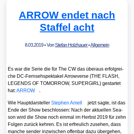
ARROW endet nach
Staffel acht
8.03.2019
• Von
Stefan Holzhauer
•
Allgemein
Es war die Serie die für The CW das über­aus erfolg­rei­
che DC-Fern­seh­spek­ta­kel Arro­w­ver­se (THE FLASH,
LEGENDS OF TOMORROW, SUPERGIRL) gestar­tet
hat:
ARROW
.
Wie Haupt­dar­stel­ler
Ste­phen Amell
jetzt sag­te, ist das
Ende der Show beschlos­sen: Nach der aktu­el­len Sea­
son wird die Show noch ein­mal im Herbst 2019 für zehn
Fol­gen zurück keh­ren. Es ist erfreu­lich zuse­hen, dass
man­che sen­der inzwi­schen offen­bar dazu über­ge­hen,