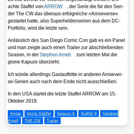
ach­te Staf­fel von
ARROW
, der Serie die für den Sen­
der The CW das über­aus erfolg­rei­che »Arro­w­ver­se«
gestar­tet hat­te, also Super­hel­den­se­ri­en aus dem DC-
Port­fo­lio, wird die letz­te sein.
Anläss­lich des San Die­go Comic Con gab es ein Panel
und man zeig­te auch einen Trai­ler zur abschlie­ßen­den
Sea­son, in der
Ste­phen Amell
zum letz­ten Mal die
grü­ne Kapu­ze über­zieht.
Ich wür­de aller­dings Gast­auf­trit­te in ande­ren Arro­w­ver­
se-Seri­en auch nach dem Ende nicht aus­schlie­ßen.
In den USA star­tet die letz­te Staf­fel ARROW am 15.
Okto­ber 2019.
Arrow
letzte Staffel
Season 8
Staffel 8
Stephen
Amell
THE CW
Trailer