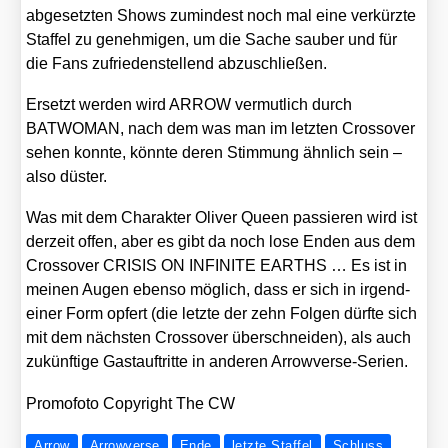
abge­setz­ten Shows zumin­dest noch mal eine ver­kürz­te
Staf­fel zu geneh­mi­gen, um die Sache sau­ber und für
die Fans zufrie­den­stel­lend abzu­schlie­ßen.
Ersetzt wer­den wird ARROW ver­mut­lich durch
BATWOMAN, nach dem was man im letz­ten Cross­over
sehen konn­te, könn­te deren Stim­mung ähn­lich sein –
also düs­ter.
Was mit dem Cha­rak­ter Oli­ver Queen pas­sie­ren wird ist
der­zeit offen, aber es gibt da noch lose Enden aus dem
Cross­over CRISIS ON INFINITE EARTHS … Es ist in
mei­nen Augen eben­so mög­lich, dass er sich in irgend­
ei­ner Form opfert (die letz­te der zehn Fol­gen dürf­te sich
mit dem nächs­ten Cross­over über­schnei­den), als auch
zukünf­ti­ge Gast­auf­trit­te in ande­ren Arro­w­ver­se-Seri­en.
Pro­mo­fo­to Copy­right The CW
Arrow
Arrowverse
Ende
letzte Staffel
Schluss