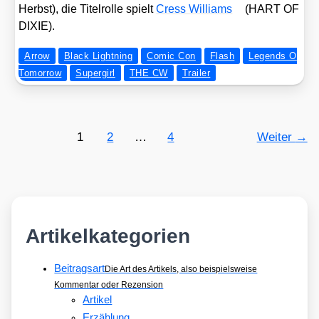
Herbst), die Titel­rol­le spielt
Cress Wil­liams
(HART OF
DIXIE).
Arrow
Black Lightning
Comic Con
Flash
Legends O
Tomorrow
Supergirl
THE CW
Trailer
1
2
…
4
Weiter
→
Artikelkategorien
Beitragsart
Die Art des Artikels, also beispielsweise
Kommentar oder Rezension
Artikel
Erzählung