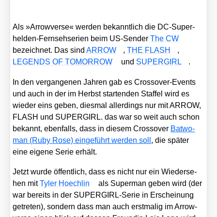
Als »Arro­w­ver­se« wer­den bekannt­lich die DC-Super­
hel­den-Fern­seh­se­ri­en beim US-Sen­der
The CW
bezeich­net. Das sind
ARROW
,
THE FLASH
,
LEGENDS OF TOMORROW
und
SUPERGIRL
.
In den ver­gan­ge­nen Jah­ren gab es Cross­over-Events
und auch in der im Herbst star­ten­den Staf­fel wird es
wie­der eins geben, dies­mal aller­dings nur mit ARROW,
FLASH und SUPERGIRL. das war so weit auch schon
bekannt, eben­falls, dass in die­sem Cross­over
Bat­wo­
man (Ruby Rose) ein­ge­führt wer­den soll
, die spä­ter
eine eige­ne Serie erhält.
Jetzt wur­de öffent­lich, dass es nicht nur ein Wie­der­se­
hen mit
Tyler Hoech­lin
als Super­man geben wird (der
war bereits in der SUPER­GIRL-Serie in Erschei­nung
getre­ten), son­dern dass man auch erst­ma­lig im Arro­w­