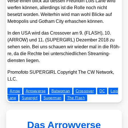
ver­se einen blick auf des­sen Freun­din Lois Lane wird
wer­fen kön­nen, aller­dings ist die Rol­le noch nicht
besetzt wor­den. Wei­ter­hin wird man wohl Bli­cke auf
Metro­po­lis und Got­ham City erha­schen kön­nen.
In den USA wird das Cross­over am 9. (FLASH), 10.
(ARROW) und 11. (SUPERGIRL) Dezem­ber 2018 zu
sehen sein. Bei uns schau­en wir wie­der mal in die Röh­
re, da die Rech­te bei unter­schied­li­chen Strea­ming­
diens­ten lie­gen.
Pro­mo­fo­to SUPERGIRL Copy­right The CW Net­work,
LLC.
Arrow
Arrowverse
Batwoman
Crossover
DC
Lois
Lane
Supergirl
Superman
The Flash
Das Arrowverse