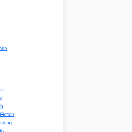
ophe
n
ik
e
ch
Fiction
ishing
tik