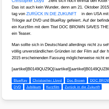
Chris­to­pher Lloyd
zieht sich noch ein­mal den Kit­t
Das ist auch kein Wun­der, denn am 21. Okto­ber 2015 
tag von
ZURÜCK IN DIE ZUKUNFT
in den USA mit e
Tri­lo­gie auf DVD und BlueR­ay gefei­ert. Auf der befin­
ein Kurz­film mit dem Titel DOC BROWN SAVES THE
ein Teaser.
Man soll­te sich in Deutsch­land aller­dings nicht zu se
völ­lig unver­ständ­li­chen Grün­den ist der Film auf der
2015 erschei­nen­den Fas­sung mög­li­cher­wei­se nicht ent
[aartikel]B0149QUZ9Q[/aartikel][aartikel]B0149QUZ8C
BlueRay
Christopher Lloyd
Doc Brown
DOC BROW
DVD
Jubiläum
Kurzfilm
Zurück in die Zukunft