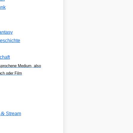
unk
antasy
eschichte
chaft
sprochene Medium, also
uch oder Film
&
V
Stream