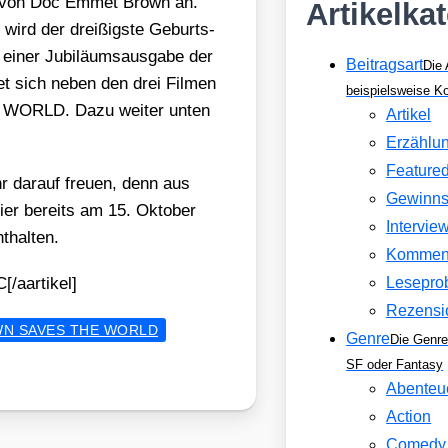
el von Doc Emmet Brown an.
Artikelka
wird der drei­ßigs­te Geburts­
iner Jubi­lä­ums­aus­ga­be der
Beitragsart
Die 
det sich neben den drei Fil­men
beispielsweise 
 WORLD. Dazu wei­ter unten
Artikel
Erzählu
Feature
hr dar­auf freu­en, denn aus
Gewinns
 hier bereits am 15. Okto­ber
Intervie
­hal­ten.
Kommen
[/aartikel]
Lesepro
Rezensi
N SAVES THE WORLD
Genre
Die Genre
SF oder Fantasy
Abenteu
Action
Comedy