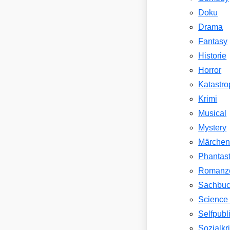
Doku
Drama
Fantasy
Historie
Horror
Katastr
Krimi
Musical
Mystery
Märche
Phantast
Romanz
Sachbu
Science 
Selfpubl
Sozialkri