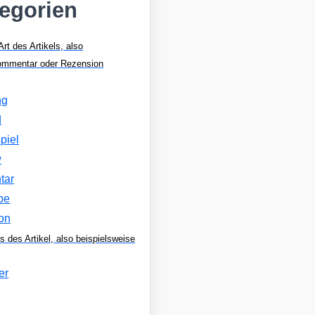
tegorien
Art des Artikels, also
Kommentar oder Rezension
ng
d
piel
w
tar
be
on
s des Artikel, also beispielsweise
er