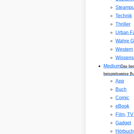
Steamp
Technik
Thriller
Urban F
Wahre G
Western
Wissens
Medium
Das be
beispielsweise B
App
Buch
Comic
eBook
Film, T
Gadget
Hörbuch