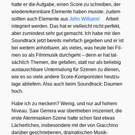
hat­te er die Auf­ga­be, einen Score zu schrei­ben, der
wie­der­erkenn­ba­re Ele­men­te haben muss­te, zudem
soll­ten auch Ele­men­te aus
John Wil­liams‘
Arbeit
inte­griert wer­den. Das hat er viel­leicht nicht per­fekt,
aber zumin­dest sehr gut gemacht. Ich habe mir den
Sound­track jetzt bereits mehr­fach gege­ben und er ist
bei wei­tem anhör­ba­rer, als vie­les, was heu­te bei Fil­
men so als Film­mu­sik durch­geht – denn er hat tat­
säch­lich The­men, die gefal­len, statt nur als belie­big
aus­tausch­ba­re Unter­ma­lung für Sze­nen zu die­nen,
wie es so vie­le ande­re Score-Kom­po­nis­ten heut­zu­
ta­ge ablie­fern. Also auch beim Sound­track: Dau­men
hoch.
Habe ich zu meckern? Wenig, und nur auf hohem
Niveau. Saw Ger­rera war über­trie­ben insze­niert, die
ers­te Atem­mas­ken-Sze­ne hat­te schon fast etwas
Lächer­li­ches, ins­be­son­de­re mit der von Giac­chi­no
dar­über geschrie­be­nen, dra­ma­ti­schen Musik-