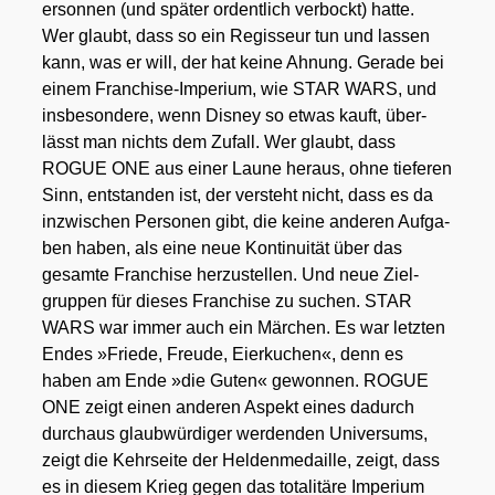
erson­nen (und spä­ter ordent­lich ver­bockt) hat­te.
Wer glaubt, dass so ein Regis­seur tun und las­sen
kann, was er will, der hat kei­ne Ahnung. Gera­de bei
einem Fran­chise-Impe­ri­um, wie STAR WARS, und
ins­be­son­de­re, wenn Dis­ney so etwas kauft, über­
lässt man nichts dem Zufall. Wer glaubt, dass
ROGUE ONE aus einer Lau­ne her­aus, ohne tie­fe­ren
Sinn, ent­stan­den ist, der ver­steht nicht, dass es da
inzwi­schen Per­so­nen gibt, die kei­ne ande­ren Auf­ga­
ben haben, als eine neue Kon­ti­nui­tät über das
gesam­te Fran­chise her­zu­stel­len. Und neue Ziel­
grup­pen für die­ses Fran­chise zu suchen. STAR
WARS war immer auch ein Mär­chen. Es war letz­ten
Endes »Frie­de, Freu­de, Eier­ku­chen«, denn es
haben am Ende »die Guten« gewon­nen. ROGUE
ONE zeigt einen ande­ren Aspekt eines dadurch
durch­aus glaub­wür­di­ger wer­den­den Uni­ver­sums,
zeigt die Kehr­sei­te der Hel­den­me­dail­le, zeigt, dass
es in die­sem Krieg gegen das tota­li­tä­re Impe­ri­um