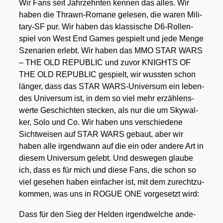
Wir Fans seit Jahr­zehn­ten ken­nen das alles. Wir
haben die Thrawn-Roma­ne gele­sen, die waren Mili­
ta­ry-SF pur. Wir haben das klas­si­sche D6-Rol­len­
spiel von West End Games gespielt und jede Men­ge
Sze­na­ri­en erlebt. Wir haben das MMO STAR WARS
– THE OLD REPUBLIC und zuvor KNIGHTS OF
THE OLD REPUBLIC gespielt, wir wuss­ten schon
län­ger, dass das STAR WARS-Uni­ver­sum ein leben­
des Uni­ver­sum ist, in dem so viel mehr erzäh­lens­
wer­te Geschich­ten ste­cken, als nur die um Sky­wal­
ker, Solo und Co. Wir haben uns ver­schie­de­ne
Sicht­wei­sen auf STAR WARS gebaut, aber wir
haben alle irgend­wann auf die ein oder ande­re Art in
die­sem Uni­ver­sum gelebt. Und des­we­gen glau­be
ich, dass es für mich und die­se Fans, die schon so
viel gese­hen haben ein­fa­cher ist, mit dem zurecht­zu­
kom­men, was uns in ROGUE ONE vor­ge­setzt wird:
Dass für den Sieg der Hel­den irgend­wel­che ande­