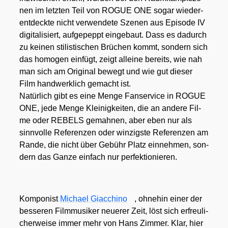
nen im letz­ten Teil von ROGUE ONE sogar wie­der­
ent­deck­te nicht ver­wen­de­te Sze­nen aus Epi­so­de IV
digi­ta­li­siert, auf­ge­peppt ein­ge­baut. Dass es dadurch
zu kei­nen sti­lis­ti­schen Brü­chen kommt, son­dern sich
das homo­gen ein­fügt, zeigt allei­ne bereits, wie nah
man sich am Ori­gi­nal bewegt und wie gut die­ser
Film hand­werk­lich gemacht ist.
Natür­lich gibt es eine Men­ge Fan­ser­vice in ROGUE
ONE, jede Men­ge Klei­nig­kei­ten, die an ande­re Fil­
me oder REBELS gemah­nen, aber eben nur als
sinn­vol­le Refe­ren­zen oder win­zigs­te Refe­ren­zen am
Ran­de, die nicht über Gebühr Platz ein­neh­men, son­
dern das Gan­ze ein­fach nur per­fek­tio­nie­ren.
Kom­po­nist
Micha­el Giac­chi­no
, ohne­hin einer der
bes­se­ren Film­mu­si­ker neue­rer Zeit, löst sich erfreu­li­
cher­wei­se immer mehr von Hans Zim­mer. Klar, hier