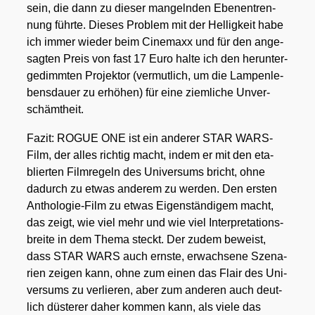
sein, die dann zu die­ser man­geln­den Eben­en­tren­
nung führ­te. Die­ses Pro­blem mit der Hel­lig­keit habe
ich immer wie­der beim Cine­ma­xx und für den ange­
sag­ten Preis von fast 17 Euro hal­te ich den her­un­ter­
ge­dimm­ten Pro­jek­tor (ver­mut­lich, um die Lam­pen­le­
bens­dau­er zu erhö­hen) für eine ziem­li­che Unver­
schämt­heit.
Fazit: ROGUE ONE ist ein ande­rer STAR WARS-
Film, der alles rich­tig macht, indem er mit den eta­
blier­ten Film­re­geln des Uni­ver­sums bricht, ohne
dadurch zu etwas ande­rem zu wer­den. Den ers­ten
Antho­lo­gie-Film zu etwas Eigen­stän­di­gem macht,
das zeigt, wie viel mehr und wie viel Inter­pre­ta­ti­ons­
brei­te in dem The­ma steckt. Der zudem beweist,
dass STAR WARS auch erns­te, erwach­se­ne Sze­na­
ri­en zei­gen kann, ohne zum einen das Flair des Uni­
ver­sums zu ver­lie­ren, aber zum ande­ren auch deut­
lich düs­te­rer daher kom­men kann, als vie­le das