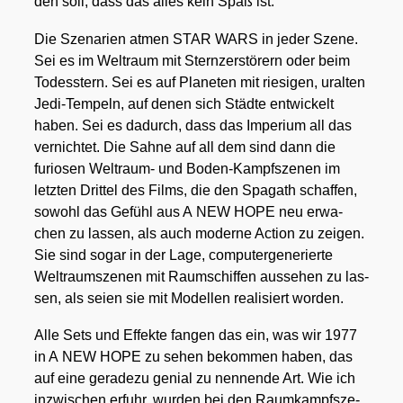
den soll, dass das alles kein Spaß ist.
Die Sze­na­ri­en atmen STAR WARS in jeder Sze­ne.
Sei es im Welt­raum mit Stern­zer­stö­rern oder beim
Todes­stern. Sei es auf Pla­ne­ten mit rie­si­gen, uralten
Jedi-Tem­peln, auf denen sich Städ­te ent­wi­ckelt
haben. Sei es dadurch, dass das Impe­ri­um all das
ver­nich­tet. Die Sah­ne auf all dem sind dann die
furio­sen Welt­raum- und Boden-Kampf­sze­nen im
letz­ten Drit­tel des Films, die den Spa­ga­th schaf­fen,
sowohl das Gefühl aus A NEW HOPE neu erwa­
chen zu las­sen, als auch moder­ne Action zu zei­gen.
Sie sind sogar in der Lage, com­pu­ter­ge­nerier­te
Welt­raum­sze­nen mit Raum­schif­fen aus­se­hen zu las­
sen, als sei­en sie mit Model­len rea­li­siert wor­den.
Alle Sets und Effek­te fan­gen das ein, was wir 1977
in A NEW HOPE zu sehen bekom­men haben, das
auf eine gera­de­zu geni­al zu nen­nen­de Art. Wie ich
inzwi­schen erfuhr, wur­den bei den Raum­kampf­sze­