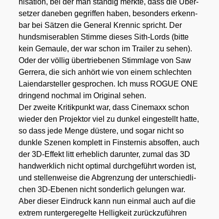
ni­sa­ti­on, bei der man stän­dig merk­te, dass die Über­
set­zer dane­ben gegrif­fen haben, beson­ders erkenn­
bar bei Sät­zen die Gene­ral Kren­nic spricht. Der
hunds­mi­se­ra­blen Stim­me die­ses Sith-Lords (bit­te
kein Gemau­le, der war schon im Trai­ler zu sehen).
Oder der völ­lig über­trie­be­nen Stimm­la­ge von Saw
Ger­rera, die sich anhört wie von einem schlech­ten
Lai­en­dar­stel­ler gespro­chen. Ich muss ROGUE ONE
drin­gend noch­mal im Ori­gi­nal sehen.
Der zwei­te Kri­tik­punkt war, dass Cine­ma­xx schon
wie­der den Pro­jek­tor viel zu dun­kel ein­ge­stellt hat­te,
so dass jede Men­ge düs­te­re, und sogar nicht so
dunk­le Sze­nen kom­plett in Fins­ter­nis abs­of­fen, auch
der 3D-Effekt litt erheb­lich dar­un­ter, zumal das 3D
hand­werk­lich nicht opti­mal durch­ge­führt wor­den ist,
und stel­len­wei­se die Abgren­zung der unter­schied­li­
chen 3D-Ebe­nen nicht son­der­lich gelun­gen war.
Aber die­ser Ein­druck kann nun ein­mal auch auf die
extrem run­ter­ge­re­gel­te Hel­lig­keit zurück­zu­füh­ren