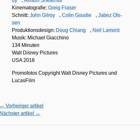
dy
,
Alli­son She­ar­mur
Kine­ma­to­gra­fie:
Greig Fraser
Schnitt:
John Gil­roy
,
Colin Gou­die
,
Jabez Ols­
sen
Pro­duk­ti­ons­de­sign:
Doug Chiang
,
Neil Lamont
Musik: Micha­el Giac­chi­no
134 Minu­ten
Walt Dis­ney Pic­tures
USA 2016
Pro­mo­fo­tos Copy­right Walt Dis­ney Pic­tures und
Lucas­Film
←
Vorheriger artikel
Nächster artikel
→