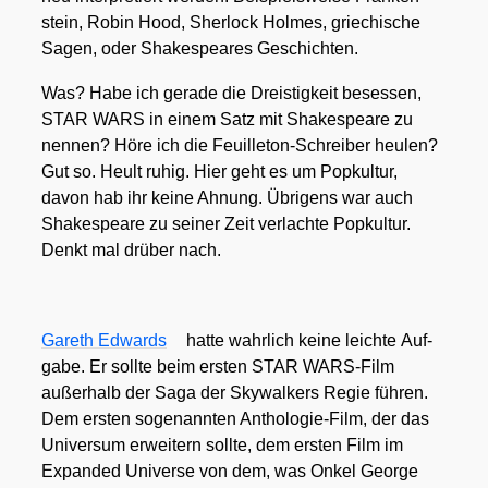
stein, Robin Hood, Sher­lock Hol­mes, grie­chi­sche
Sagen, oder Shake­speares Geschich­ten.
Was? Habe ich gera­de die Dreis­tig­keit beses­sen,
STAR WARS in einem Satz mit Shake­speare zu
nen­nen? Höre ich die Feuil­le­ton-Schrei­ber heu­len?
Gut so. Heult ruhig. Hier geht es um Pop­kul­tur,
davon hab ihr kei­ne Ahnung. Übri­gens war auch
Shake­speare zu sei­ner Zeit ver­lach­te Pop­kul­tur.
Denkt mal drü­ber nach.
Gareth Edwards
hat­te wahr­lich kei­ne leich­te Auf­
ga­be. Er soll­te beim ers­ten STAR WARS-Film
außer­halb der Saga der Sky­wal­kers Regie füh­ren.
Dem ers­ten soge­nann­ten Antho­lo­gie-Film, der das
Uni­ver­sum erwei­tern soll­te, dem ers­ten Film im
Expan­ded Uni­ver­se von dem, was Onkel Geor­ge