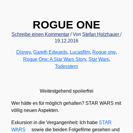
ROGUE ONE
Schreibe einen Kommentar
/ Von
Stefan Holzhauer
/
19.12.2016
Disney
,
Gareth Edwards
,
Lucasfilm
,
Rogue one
,
Rogue One: A Star Wars Story
,
Star Wars
,
Todesstern
Wei­test­ge­hend spoi­ler­frei
Wer hät­te es für mög­lich gehal­ten? STAR WARS mit
völ­lig neu­en Aspek­ten.
Exkur­si­on in die Ver­gan­gen­heit: Ich habe
STAR
WARS
sowie die bei­den Fol­ge­fil­me gese­hen und