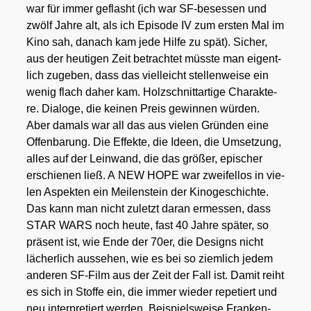
war für immer geflasht (ich war SF-beses­sen und
zwölf Jah­re alt, als ich Epi­so­de IV zum ers­ten Mal im
Kino sah, danach kam jede Hil­fe zu spät). Sicher,
aus der heu­ti­gen Zeit betrach­tet müss­te man eigent­
lich zuge­ben, dass das viel­leicht stel­len­wei­se ein
wenig flach daher kam. Holz­schnitt­ar­ti­ge Cha­rak­te­
re. Dia­lo­ge, die kei­nen Preis gewin­nen wür­den.
Aber damals war all das aus vie­len Grün­den eine
Offen­ba­rung. Die Effek­te, die Ideen, die Umset­zung,
alles auf der Lein­wand, die das grö­ßer, epi­scher
erschie­nen ließ. A NEW HOPE war zwei­fel­los in vie­
len Aspek­ten ein Mei­len­stein der Kino­ge­schich­te.
Das kann man nicht zuletzt dar­an ermes­sen, dass
STAR WARS noch heu­te, fast 40 Jah­re spä­ter, so
prä­sent ist, wie Ende der 70er, die Designs nicht
lächer­lich aus­se­hen, wie es bei so ziem­lich jedem
ande­ren SF-Film aus der Zeit der Fall ist. Damit reiht
es sich in Stof­fe ein, die immer wie­der repe­tiert und
neu inter­pre­tiert wer­den. Bei­spiels­wei­se Fran­ken­