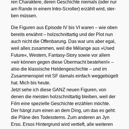
ren Cha­rak­te­re, deren Geschich­te nie­mals (oder nur
am Ran­de in einem Intro-Scrol­ler) erzählt wird, ster­
ben müs­sen.
Die Figu­ren aus Epi­so­de IV bis VI waren – wie oben
bereits erwähnt – holz­schnitt­ar­tig und der Plot nun
auch nicht die Offen­ba­rung. Das war uns aber egal,
weil alles zusam­men, weil die Mélan­ge aus »Used
Future«, Wes­tern, Fan­ta­sy-Sto­ry sowie vor allem
»wir kön­nen gegen die­se Über­macht bestehen!« –
also die klas­si­sche Hel­den­ge­schich­te – und im
Zusam­men­spiel mit SF damals ein­fach weg­ge­bü­gelt
hat. Mich bis heu­te.
Jetzt sehe ich die­se GANZ neu­en Figu­ren, von
denen die meis­ten holz­schnitt­ar­tig blei­ben, weil der
Film eine spe­zi­el­le Geschich­te erzäh­len möch­te.
Der hängt zum einen an dem Ding, um das es geht:
die Plä­ne des Todes­sterns. Zum ande­ren an Jyn
Erso. Ersos Hin­ter­grund wird ver­tieft, alle wei­te­ren