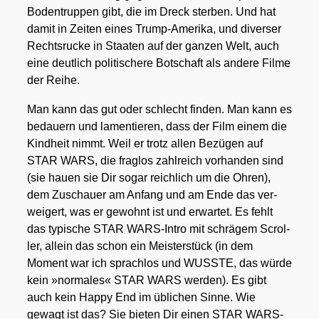
Boden­trup­pen gibt, die im Dreck ster­ben. Und hat
damit in Zei­ten eines Trump-Ame­ri­ka, und diver­ser
Rechts­ru­cke in Staa­ten auf der gan­zen Welt, auch
eine deut­lich poli­ti­sche­re Bot­schaft als ande­re Fil­me
der Rei­he.
Man kann das gut oder schlecht fin­den. Man kann es
bedau­ern und lamen­tie­ren, dass der Film einem die
Kind­heit nimmt. Weil er trotz allen Bezü­gen auf
STAR WARS, die frag­los zahl­reich vor­han­den sind
(sie hau­en sie Dir sogar reich­lich um die Ohren),
dem Zuschau­er am Anfang und am Ende das ver­
wei­gert, was er gewohnt ist und erwar­tet. Es fehlt
das typi­sche STAR WARS-Intro mit schrä­gem Scrol­
ler, allein das schon ein Meis­ter­stück (in dem
Moment war ich sprach­los und WUSSTE, das wür­de
kein »nor­ma­les« STAR WARS wer­den). Es gibt
auch kein Hap­py End im übli­chen Sin­ne. Wie
gewagt ist das? Sie bie­ten Dir einen STAR WARS-