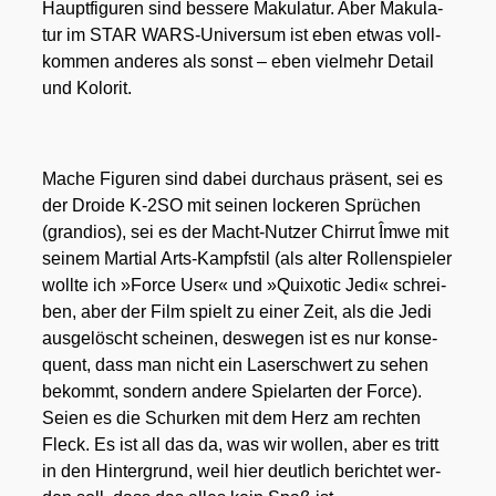
Haupt­fi­gu­ren sind bes­se­re Maku­la­tur. Aber Maku­la­
tur im STAR WARS-Uni­ver­sum ist eben etwas voll­
kom­men ande­res als sonst – eben viel­mehr Detail
und Kolo­rit.
Mache Figu­ren sind dabei durch­aus prä­sent, sei es
der Dro­ide K‑2SO mit sei­nen locke­ren Sprü­chen
(gran­di­os), sei es der Macht-Nut­zer Chir­rut Îmwe mit
sei­nem Mar­ti­al Arts-Kampf­stil (als alter Rol­len­spie­ler
woll­te ich »Force User« und »Qui­xo­tic Jedi« schrei­
ben, aber der Film spielt zu einer Zeit, als die Jedi
aus­ge­löscht schei­nen, des­we­gen ist es nur kon­se­
quent, dass man nicht ein Laser­schwert zu sehen
bekommt, son­dern ande­re Spiel­ar­ten der Force).
Sei­en es die Schur­ken mit dem Herz am rech­ten
Fleck. Es ist all das da, was wir wol­len, aber es tritt
in den Hin­ter­grund, weil hier deut­lich berich­tet wer­