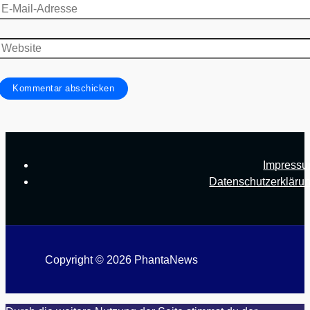
E-
Mail-
Adresse
Website
Impress
Datenschutzerkläru
Copyright © 2026 PhantaNews