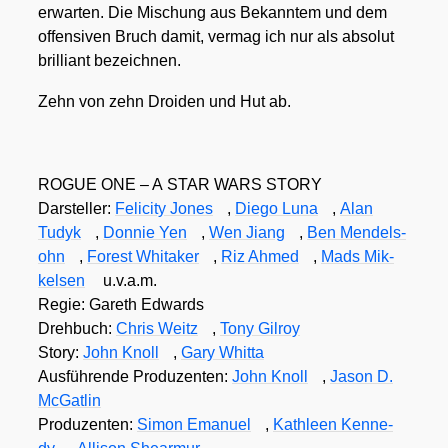
erwar­ten. Die Mischung aus Bekann­tem und dem
offen­si­ven Bruch damit, ver­mag ich nur als abso­lut
bril­li­ant bezeich­nen.
Zehn von zehn Dro­iden und Hut ab.
ROGUE ONE – A STAR WARS STORY
Dar­stel­ler:
Feli­ci­ty Jones
,
Die­go Luna
,
Alan
Tudyk
,
Don­nie Yen
,
Wen Jiang
,
Ben Men­dels­
ohn
,
Forest Whita­ker
,
Riz Ahmed
,
Mads Mik­
kel­sen
u.v.a.m.
Regie: Gareth Edwards
Dreh­buch:
Chris Weitz
,
Tony Gil­roy
Sto­ry:
John Knoll
,
Gary Whit­ta
Aus­füh­ren­de Pro­du­zen­ten:
John Knoll
,
Jason D.
McGat­lin
Pro­du­zen­ten:
Simon Ema­nu­el
,
Kath­le­en Ken­ne­