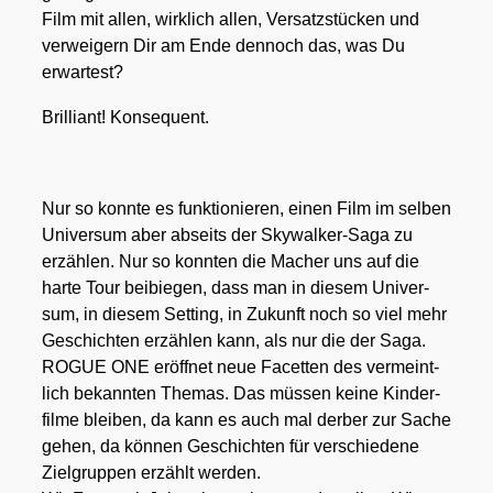
Film mit allen, wirk­lich allen, Ver­satz­stü­cken und
ver­wei­gern Dir am Ende den­noch das, was Du
erwar­test?
Bril­li­ant! Kon­se­quent.
Nur so konn­te es funk­tio­nie­ren, einen Film im sel­ben
Uni­ver­sum aber abseits der Sky­wal­ker-Saga zu
erzäh­len. Nur so konn­ten die Macher uns auf die
har­te Tour bei­bie­gen, dass man in die­sem Uni­ver­
sum, in die­sem Set­ting, in Zukunft noch so viel mehr
Geschich­ten erzäh­len kann, als nur die der Saga.
ROGUE ONE eröff­net neue Facet­ten des ver­meint­
lich bekann­ten The­mas. Das müs­sen kei­ne Kin­der­
fil­me blei­ben, da kann es auch mal der­ber zur Sache
gehen, da kön­nen Geschich­ten für ver­schie­de­ne
Ziel­grup­pen erzählt wer­den.