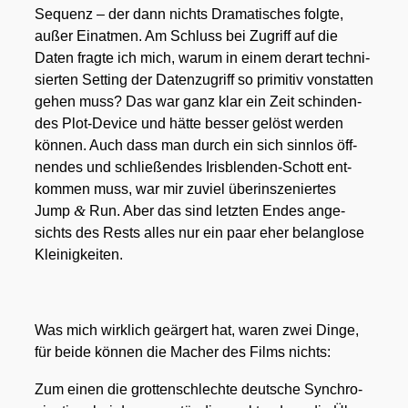
Sequenz – der dann nichts Dra­ma­ti­sches folg­te,
außer Ein­at­men. Am Schluss bei Zugriff auf die
Daten frag­te ich mich, war­um in einem der­art tech­ni­
sier­ten Set­ting der Daten­zu­griff so pri­mi­tiv von­stat­ten
gehen muss? Das war ganz klar ein Zeit schin­den­
des Plot-Device und hät­te bes­ser gelöst wer­den
kön­nen. Auch dass man durch ein sich sinn­los öff­
nen­des und schlie­ßen­des Iris­blen­den-Schott ent­
kom­men muss, war mir zuviel über­in­sze­nier­tes
&
Jump
Run. Aber das sind letz­ten Endes ange­
sichts des Rests alles nur ein paar eher belang­lo­se
Klei­nig­kei­ten.
Was mich wirk­lich geär­gert hat, waren zwei Din­ge,
für bei­de kön­nen die Macher des Films nichts:
Zum einen die grot­ten­schlech­te deut­sche Syn­chro­